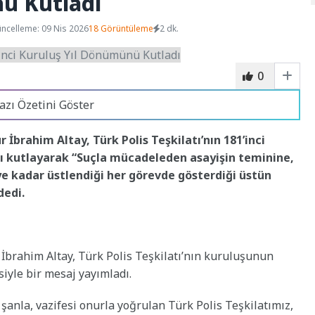
ü Kutladı
ncelleme: 09 Nis 2026
18 Görüntüleme
2 dk.
0
azı Özetini Göster
İbrahim Altay, Türk Polis Teşkilatı’nın 181’inci
nı kutlayarak “Suçla mücadeleden asayişin teminine,
e kadar üstlendiği her görevde gösterdiği üstün
dedi.
brahim Altay, Türk Polis Teşkilatı’nın kuruluşunun
siyle bir mesaj yayımladı.
 şanla, vazifesi onurla yoğrulan Türk Polis Teşkilatımız,