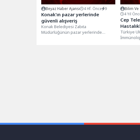
Beyaz Haber Ajansı
4 Hf. Önce
9
Bilim Ve
Konak’ın pazar yerlerinde
4 Yıl Önc
Cep Tele
güvenli alışveriş
Hastalık
Konak Belediyesi Zabıta
Türkiye Ulu
Müdürlüğünün pazar yerlerinde
İmmünoloji
hizmet veren “Tartı ve Ölçüm Kontrol
Feyzullah 
Noktası” ile evdeki...
süreler el..