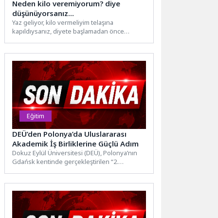
Neden kilo veremiyorum? diye
düşünüyorsanız…
Yaz geliyor, kilo vermeliyim telaşına
kapıldıysanız, diyete başlamadan önce
bilmeniz gereken konulardan biri de, insülin...
Eğitim
DEÜ’den Polonya’da Uluslararası
Akademik İş Birliklerine Güçlü Adım
Dokuz Eylül Üniversitesi (DEÜ), Polonya’nın
Gdańsk kentinde gerçekleştirilen “2.
Polonya-Türkiye Rektörler Forumu”nda
önemli akademik temaslarda...