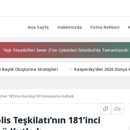
Ana Sayfa
Hakkımızda
Firma Rehberi
Tesadüfleri Sever 3″ün Çekimleri İstanbul’da Tamamlandı!
li Başlık Oluşturma Stratejileri
Kaspersky’den 2026 Dünya Kup
tı’nın 181’inci Kuruluş Yıl Dönümünü Kutladı
0
is Teşkilatı’nın 181’inci