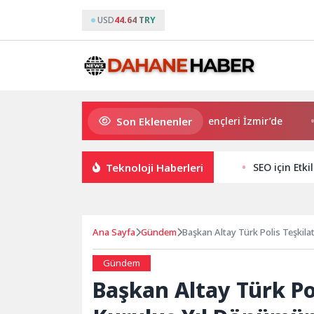
USD
44.64 TRY
Son Eklenenler
Avrupa Drama Buluşmaları gençleri İzmir’de
“Aşk 
Teknoloji Haberleri
SEO için Etki
Ana Sayfa
Gündem
Başkan Altay Türk Polis Teşkila
Gündem
Başkan Altay Türk Pol