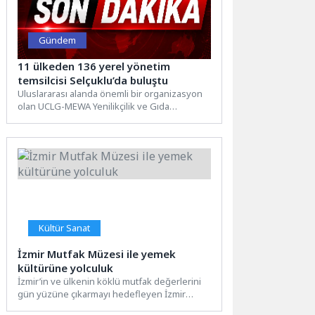
Gündem
11 ülkeden 136 yerel yönetim
temsilcisi Selçuklu’da buluştu
Uluslararası alanda önemli bir organizasyon
olan UCLG-MEWA Yenilikçilik ve Gıda
Sistemleri Forumu Selçuklu Belediyesi’nin
ev...
Kültür Sanat
İzmir Mutfak Müzesi ile yemek
kültürüne yolculuk
İzmir’in ve ülkenin köklü mutfak değerlerini
gün yüzüne çıkarmayı hedefleyen İzmir
Büyükşehir Belediyesi, İzmir Mutfak...