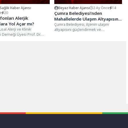
 Sağlık Haber Ajansı
Beyaz Haber Ajansı
2 Ay Önce
14
e
20
Çumra Belediyesi’nden
fonları Alerjik
Mahallelerde Ulaşım Altyapısına
lara Yol Açar mı?
Güçlü Yatırım
Çumra Belediyesi, ilçenin ulaşım
sal Alerji ve Klinik
altyapısını güçlendirmek ve
 Derneği Üyesi Prof. Dr.
vatandaşlara daha güvenli, konforlu
Çetinkaya “Özellikle, uzun
ulaşım imkânı sunmak amacıyla...
.