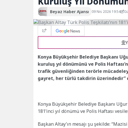
Kuruluş Yıl Dönümün
Beyaz Haber Ajansı
09 Nis 2026 19:54
Gü
Y
Konya Büyükşehir Belediye Başkanı Uğur 
kuruluş yıl dönümünü ve Polis Haftası’
trafik güvenliğinden terörle mücadeley
gayret, her türlü takdirin üzerindedir” 
Konya Büyükşehir Belediye Başkanı Uğur İ
181’inci yıl dönümü ve Polis Haftası vesile
Başkan Altay’ın mesajı şu şekilde: “Mazisi