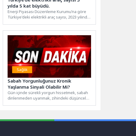
yılda 5 kat büyüdü.
Enerji Piyasası Düzenleme Kurumu’na göre
Türkiye'deki elektrikli araç sayısı, 2023 yılında
yaklaşık 81 binden, Nisan...
Sağlık
Sabah Yorgunluğunuz Kronik
Yaşlanma Sinyali Olabilir Mi?
Gün içinde sürekli yorgun hissetmek, sabah
dinlenmeden uyanmak, zihindeki düşünceleri
susturamamak, odaklanmada yaşanan
sorunlar ya...