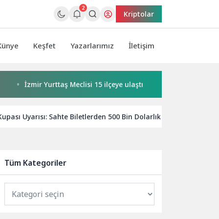
2
Kriptolar
Künye
Keşfet
Yazarlarımız
İletişim
İzmir Yurttaş Meclisi 15 ilçeye ulaştı
Buca’da kadınlar bul
ası Uyarısı: Sahte Biletlerden 500 Bin Dolarlık Sözde “Hibelere” K
Tüm Kategoriler