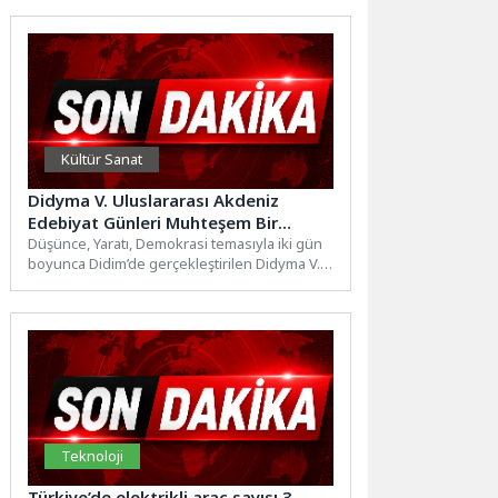
Kültür Sanat
Didyma V. Uluslararası Akdeniz
Edebiyat Günleri Muhteşem Bir
Kapanış Gecesiyle Tamamlandı
Düşünce, Yaratı, Demokrasi temasıyla iki gün
boyunca Didim’de gerçekleştirilen Didyma V.
Uluslararası Akdeniz Edebiyat Günleri,...
Teknoloji
Türkiye’de elektrikli araç sayısı 3