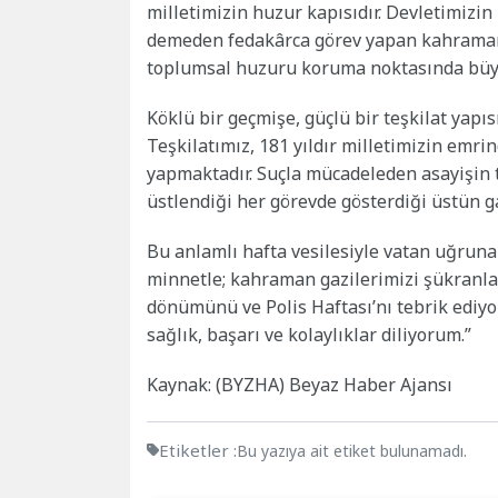
milletimizin huzur kapısıdır. Devletimizin
demeden fedakârca görev yapan kahraman
toplumsal huzuru koruma noktasında büy
Köklü bir geçmişe, güçlü bir teşkilat yapı
Teşkilatımız, 181 yıldır milletimizin emr
yapmaktadır. Suçla mücadeleden asayişin 
üstlendiği her görevde gösterdiği üstün ga
Bu anlamlı hafta vesilesiyle vatan uğruna
minnetle; kahraman gazilerimizi şükranla 
dönümünü ve Polis Haftası’nı tebrik edi
sağlık, başarı ve kolaylıklar diliyorum.”
Kaynak: (BYZHA) Beyaz Haber Ajansı
Etiketler :
Bu yazıya ait etiket bulunamadı.