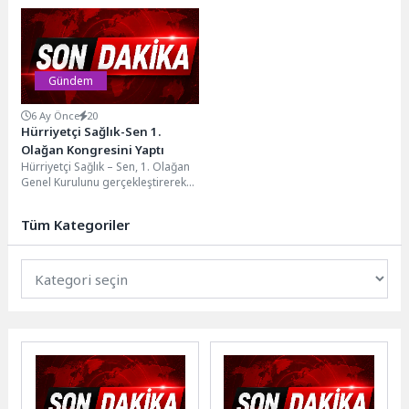
hastanesi-Yeni Sanayi Sitesi
İzmir’in kardeş kenti Kırcaali
Yol Altyapısını Güçlendiriyor
Tramvay Projesi kapsamında
Belediye Başkanı Erol...
hastanenin arka tarafında...
Gündem
6 Ay Önce
20
Hürriyetçi Sağlık-Sen 1.
Olağan Kongresini Yaptı
Hürriyetçi Sağlık – Sen, 1. Olağan
Genel Kurulunu gerçekleştirerek
Kocaeli’de Şubesini resmen
kurdu. MÜSİAD’da yapılan...
Tüm Kategoriler