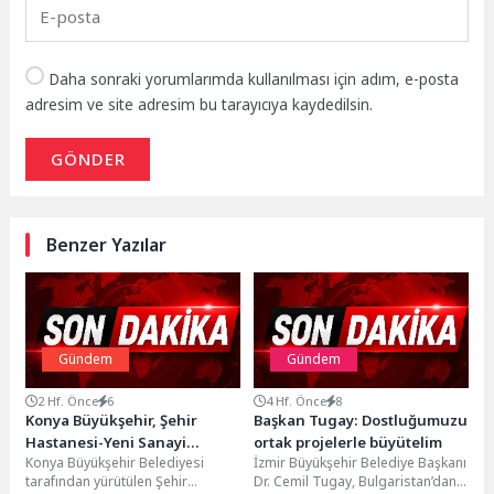
Daha sonraki yorumlarımda kullanılması için adım, e-posta
adresim ve site adresim bu tarayıcıya kaydedilsin.
GÖNDER
Benzer Yazılar
Gündem
Gündem
2 Hf. Önce
6
4 Hf. Önce
8
Konya Büyükşehir, Şehir
Başkan Tugay: Dostluğumuzu
Hastanesi-Yeni Sanayi
ortak projelerle büyütelim
Konya Büyükşehir Belediyesi
İzmir Büyükşehir Belediye Başkanı
Tramvay Hattı
tarafından yürütülen Şehir
Dr. Cemil Tugay, Bulgaristan’dan
Güzergâhındaki Bölgelerin