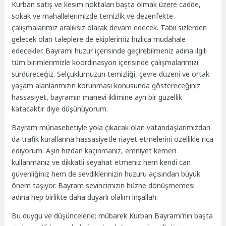
Kurban satış ve kesim noktaları başta olmak üzere cadde,
sokak ve mahallelerimizde temizlik ve dezenfekte
çalışmalarımız aralıksız olarak devam edecek. Tabii sizlerden
gelecek olan taleplere de ekiplerimiz hızlıca müdahale
edecekler. Bayramı huzur içerisinde geçirebilmeniz adına ilgili
tüm birimlerimizle koordinasyon içerisinde çalışmalarımızı
sürdüreceğiz. Selçuklumuzun temizliği, çevre düzeni ve ortak
yaşam alanlarımızın korunması konusunda göstereceğiniz
hassasiyet, bayramın manevi iklimine ayrı bir güzellik
katacaktır diye düşünüyorum.
Bayram münasebetiyle yola çıkacak olan vatandaşlarımızdan
da trafik kurallarına hassasiyetle riayet etmelerini özellikle rica
ediyorum. Aşırı hızdan kaçınmanız, emniyet kemeri
kullanmanız ve dikkatli seyahat etmeniz hem kendi can
güvenliğiniz hem de sevdiklerinizin huzuru açısından büyük
önem taşıyor. Bayram sevincimizin hüzne dönüşmemesi
adına hep birlikte daha duyarlı olalım inşallah.
Bu duygu ve düşüncelerle; mübarek Kurban Bayramı’nın başta