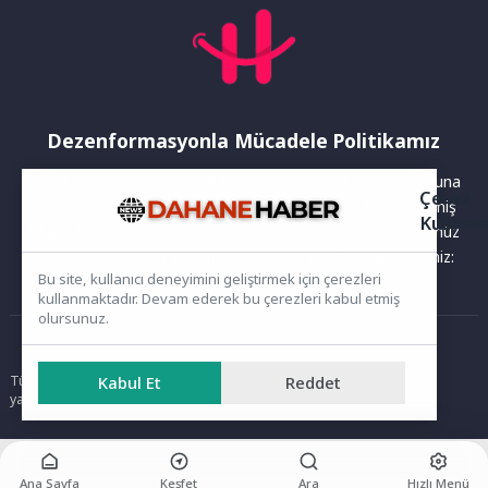
Dezenformasyonla Mücadele Politikamız
Yayınlanan haberler doğruluk ilkesi gözetilerek hazırlanır. Buna
Çerez
rağmen bazı içeriklerde eksik, hatalı veya güncelliğini yitirmiş
Kullanı
bilgiler bulunabilir.Yanlış veya yanıltıcı olduğunu düşündüğünüz
haberleri aşağıdaki iletişim kanallarından bize bildirebilirsiniz:
Bu site, kullanıcı deneyimini geliştirmek için çerezleri
kullanmaktadır. Devam ederek bu çerezleri kabul etmiş
olursunuz.
Ana Sayfa
Kabul Et
Reddet
Tüm hakları saklıdır. Sitede yer alan içerikler izinsiz kopyalanamaz,
yayımlanamaz ve kullanılamaz.
Ana Sayfa
Keşfet
Ara
Hızlı Menü