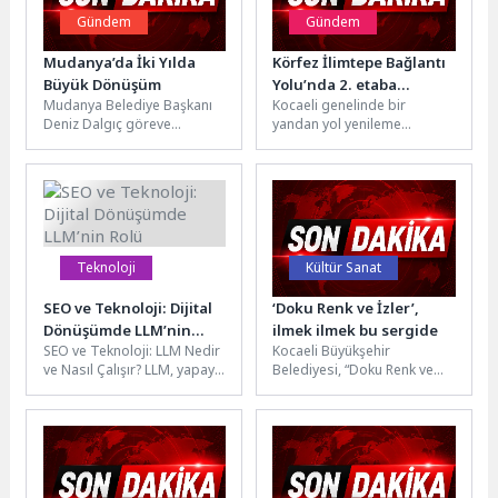
Gündem
Gündem
Mudanya’da İki Yılda
Körfez İlimtepe Bağlantı
Büyük Dönüşüm
Yolu’nda 2. etaba
Mudanya Belediye Başkanı
Kocaeli genelinde bir
hazırlık
Deniz Dalgıç göreve
yandan yol yenileme
gelişinin ikinci yılında “Başka
çalışmaları yaparak mevcut
Bir Mudanya” vizyonu
yolların konforunu artıran
doğrultusunda hayata...
Büyükşehir Belediyesi,
diğer...
Teknoloji
Kültür Sanat
SEO ve Teknoloji: Dijital
‘Doku Renk ve İzler’,
Dönüşümde LLM’nin
ilmek ilmek bu sergide
SEO ve Teknoloji: LLM Nedir
Kocaeli Büyükşehir
Rolü
ve Nasıl Çalışır? LLM, yapay
Belediyesi, “Doku Renk ve
zeka optimizasyonu
İzler” sergisini Dünya Sanat
alanında son zamanlarda...
Günü’nde sanatseverlerle
buluşturdu. Seka Sanat...