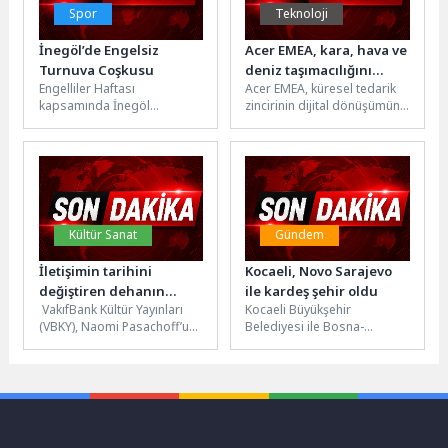
Spor
Teknoloji
İnegöl’de Engelsiz
Acer EMEA, kara, hava ve
Turnuva Coşkusu
deniz taşımacılığını
Engelliler Haftası
Acer EMEA, küresel tedarik
gerçek zamanlı olarak
kapsamında İnegöl
zincirinin dijital dönüşümünü
takip etmek ve tüm
Belediyesi ile İlçe Milli Eğitim
yapay zeka destekli ve
lojistik ağındaki CO2
Müdürlüğü iş birliğinde
kendini kanıtlamış bir
emisyonlarını izlemek
düzenlenen 4. Engelsiz...
lojistik...
için yapay zeka destekli
bir platforma geçiş
yapıyor
Kültür Sanat
Gündem
İletişimin tarihini
Kocaeli, Novo Sarajevo
değiştiren dehanın
ile kardeş şehir oldu
VakıfBank Kültür Yayınları
Kocaeli Büyükşehir
bilinmeyen hikâyesi:
(VBKY), Naomi Pasachoff’un
Belediyesi ile Bosna-
“Alexander Graham Bell”
kaleme aldığı “Alexander
Hersek'in Novo Sarajevo
Graham Bell” adlı kitabı
Belediyesi arasında “Kardeş
okurlarla buluşturuyor. Mucit
Şehir Protokolü” imzalandı.
Alexander...
Başkan Tahir...