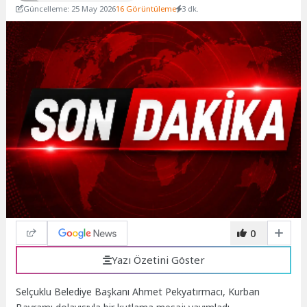
Güncelleme: 25 May 2026
16 Görüntüleme
3 dk.
0
Yazı Özetini Göster
Selçuklu Belediye Başkanı Ahmet Pekyatırmacı, Kurban