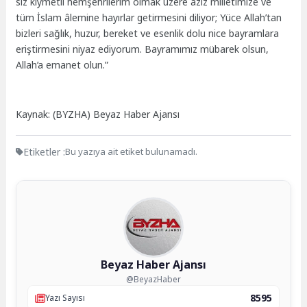
siz kıymetli hemşehrilerim olmak üzere aziz milletimize ve
tüm İslam âlemine hayırlar getirmesini diliyor; Yüce Allah’tan
bizleri sağlık, huzur, bereket ve esenlik dolu nice bayramlara
eriştirmesini niyaz ediyorum. Bayramımız mübarek olsun,
Allah’a emanet olun.”
Kaynak: (BYZHA) Beyaz Haber Ajansı
Etiketler :
Bu yazıya ait etiket bulunamadı.
Beyaz Haber Ajansı
@BeyazHaber
8595
Yazı Sayısı