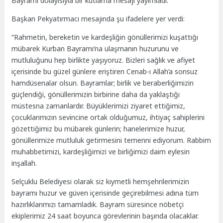
Bayramı dolayısıyla bir kutlama mesajı yayımladı.
Başkan Pekyatırmacı mesajında şu ifadelere yer verdi:
“Rahmetin, bereketin ve kardeşliğin gönüllerimizi kuşattığı
mübarek Kurban Bayramı’na ulaşmanın huzurunu ve
mutluluğunu hep birlikte yaşıyoruz. Bizleri sağlık ve afiyet
içerisinde bu güzel günlere eriştiren Cenab-ı Allah’a sonsuz
hamdüsenalar olsun. Bayramlar; birlik ve beraberliğimizin
güçlendiği, gönüllerimizin birbirine daha da yaklaştığı
müstesna zamanlardır. Büyüklerimizi ziyaret ettiğimiz,
çocuklarımızın sevincine ortak olduğumuz, ihtiyaç sahiplerini
gözettiğimiz bu mübarek günlerin; hanelerimize huzur,
gönüllerimize mutluluk getirmesini temenni ediyorum. Rabbim
muhabbetimizi, kardeşliğimizi ve birliğimizi daim eylesin
inşallah.
Selçuklu Belediyesi olarak siz kıymetli hemşehrilerimizin
bayramı huzur ve güven içerisinde geçirebilmesi adına tüm
hazırlıklarımızı tamamladık. Bayram süresince nöbetçi
ekiplerimiz 24 saat boyunca görevlerinin başında olacaklar.