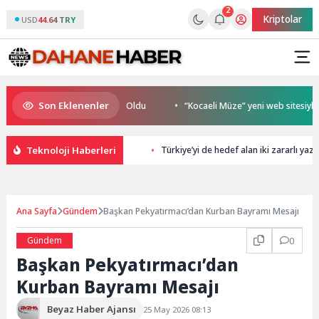
2
Kriptolar
USD
44.64 TRY
Son Eklenenler
on Şampiyonu TEAM GOAT Oldu
“Kocaeli Müze” yeni web sitesiyle yay
Teknoloji Haberleri
Türkiye’yi de hedef alan iki zararlı ya
Ana Sayfa
Gündem
Başkan Pekyatırmacı’dan Kurban Bayramı Mesajı
Gündem
0
Başkan Pekyatırmacı’dan
Kurban Bayramı Mesajı
Beyaz Haber Ajansı
25 May 2026 08:13