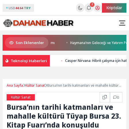
2
Kriptolar
USD
44.64 TRY
Son Eklenenler
ca’ya modern ulaşım yatırımı
Haymana’nın Geleceği ve Yatırım Potansiye
Teknoloji Haberleri
Casper Nirvana: Hibrit çalışma için ha
Ana Sayfa
Kültür Sanat
Bursa’nın tarihi katmanları ve mahalle kültürü
Tüyap Bursa 23. Kitap Fuarı’nda konuşuldu
Kültür Sanat
0
Bursa’nın tarihi katmanları ve
mahalle kültürü Tüyap Bursa 23.
Kitap Fuarı’nda konuşuldu