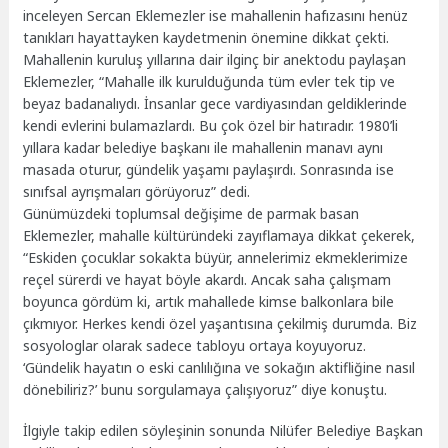
inceleyen Sercan Eklemezler ise mahallenin hafızasını henüz
tanıkları hayattayken kaydetmenin önemine dikkat çekti.
Mahallenin kuruluş yıllarına dair ilginç bir anektodu paylaşan
Eklemezler, “Mahalle ilk kurulduğunda tüm evler tek tip ve
beyaz badanalıydı. İnsanlar gece vardiyasından geldiklerinde
kendi evlerini bulamazlardı. Bu çok özel bir hatıradır. 1980’li
yıllara kadar belediye başkanı ile mahallenin manavı aynı
masada oturur, gündelik yaşamı paylaşırdı. Sonrasında ise
sınıfsal ayrışmaları görüyoruz” dedi.
Günümüzdeki toplumsal değişime de parmak basan
Eklemezler, mahalle kültüründeki zayıflamaya dikkat çekerek,
“Eskiden çocuklar sokakta büyür, annelerimiz ekmeklerimize
reçel sürerdi ve hayat böyle akardı. Ancak saha çalışmam
boyunca gördüm ki, artık mahallede kimse balkonlara bile
çıkmıyor. Herkes kendi özel yaşantısına çekilmiş durumda. Biz
sosyologlar olarak sadece tabloyu ortaya koyuyoruz.
‘Gündelik hayatın o eski canlılığına ve sokağın aktifliğine nasıl
dönebiliriz?’ bunu sorgulamaya çalışıyoruz” diye konuştu.
İlgiyle takip edilen söyleşinin sonunda Nilüfer Belediye Başkan