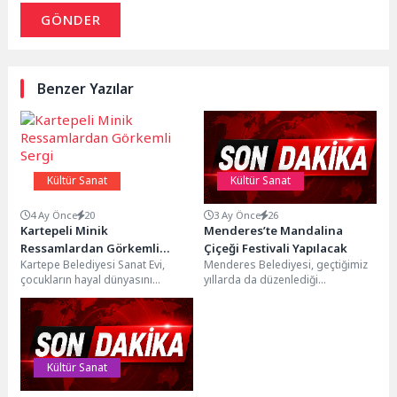
GÖNDER
Benzer Yazılar
Kültür Sanat
Kültür Sanat
4 Ay Önce
20
3 Ay Önce
26
Kartepeli Minik
Menderes’te Mandalina
Ressamlardan Görkemli
Çiçeği Festivali Yapılacak
Kartepe Belediyesi Sanat Evi,
Menderes Belediyesi, geçtiğimiz
Sergi
çocukların hayal dünyasını
yıllarda da düzenlediği
yansıtan bir sergiye ev sahipliği
Uluslararası Mandalina Çiçeği
yapıyor. Karatepe İlkokulu,...
Festivali’ni bu sene de
düzenleyecek. 21...
Kültür Sanat