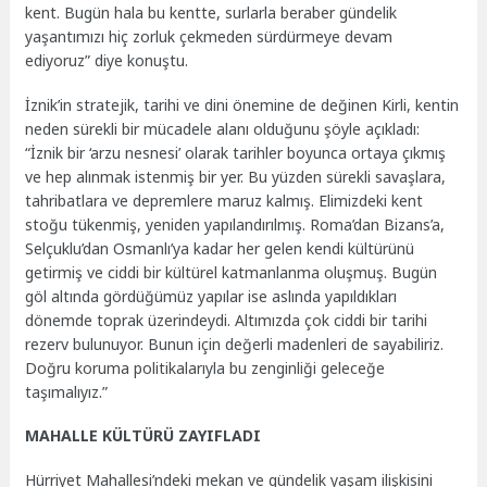
kent. Bugün hala bu kentte, surlarla beraber gündelik
yaşantımızı hiç zorluk çekmeden sürdürmeye devam
ediyoruz” diye konuştu.
İznik’in stratejik, tarihi ve dini önemine de değinen Kirli, kentin
neden sürekli bir mücadele alanı olduğunu şöyle açıkladı:
“İznik bir ‘arzu nesnesi’ olarak tarihler boyunca ortaya çıkmış
ve hep alınmak istenmiş bir yer. Bu yüzden sürekli savaşlara,
tahribatlara ve depremlere maruz kalmış. Elimizdeki kent
stoğu tükenmiş, yeniden yapılandırılmış. Roma’dan Bizans’a,
Selçuklu’dan Osmanlı’ya kadar her gelen kendi kültürünü
getirmiş ve ciddi bir kültürel katmanlanma oluşmuş. Bugün
göl altında gördüğümüz yapılar ise aslında yapıldıkları
dönemde toprak üzerindeydi. Altımızda çok ciddi bir tarihi
rezerv bulunuyor. Bunun için değerli madenleri de sayabiliriz.
Doğru koruma politikalarıyla bu zenginliği geleceğe
taşımalıyız.”
MAHALLE KÜLTÜRÜ ZAYIFLADI
Hürriyet Mahallesi’ndeki mekan ve gündelik yaşam ilişkisini