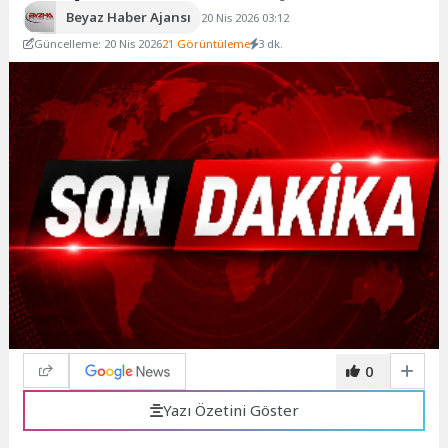
Beyaz Haber Ajansı
20 Nis 2026 03:12
Güncelleme: 20 Nis 2026
21 Görüntüleme
3 dk.
0
Yazı Özetini Göster