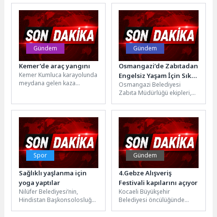
organizasyonuyla
yılını geride bırakan çocuklar
düzenlediği etkinlikte, özel
için dopdolu bir Yıl...
gereksinimli bireyler,
çocuklar ve...
Gündem
Gündem
Kemer’de araç yangını
Osmangazi’de Zabıtadan
Kemer Kumluca karayolunda
Engelsiz Yaşam İçin Sıkı
meydana gelen kaza
Osmangazi Belediyesi
Denetim
nedeniyle bir araçta çıkan
Zabıta Müdürlüğü ekipleri,
yangın, itfaiye ekiplerinin
kent merkezinin en yoğun
müdahalesiyle
noktalarından biri olan
söndürüldü....
Heykel Ünlü Cadde’de...
Spor
Gündem
Sağlıklı yaşlanma için
4.Gebze Alışveriş
yoga yaptılar
Festivali kapılarını açıyor
Nilüfer Belediyesi’nin,
Kocaeli Büyükşehir
Hindistan Başkonsolosluğu
Belediyesi öncülüğünde
iş birliğiyle “Uluslararası
düzenlenen Alışveriş
Yoga Günü” dolayısıyla
Festivali’nin Gebze ayağı