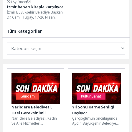
4 Ay Önce
21
İzmir baharı kitapla karşılıyor
İzmir Büyükşehir Belediye Başkanı
Dr. Cemil Tugay, 17-26 Nisan
tarihlerinde 10.00 ile 20.00
saatleri arasında...
Tüm Kategoriler
Gündem
Kültür Sanat
Narlıdere Belediyesi,
Yıl Sonu Karne Şenliği
Özel Gereksinimli
Başlıyor
Narlıdere Belediyesi, Kadın
Çerçioğlu’nun öncülüğünde
Bireyleri Denizle
ve Aile Hizmetleri
Aydın Büyükşehir Belediyesi,
Buluşturdu
Müdürlüğü’nün
2025-2026 eğitim öğretim