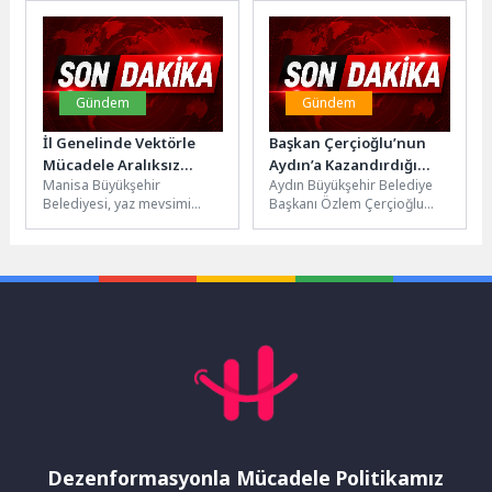
düzenlediği etkinlik yoga
başlıyor. Giyimden
meraklılarını bir...
ayakkabıya, ev tekstilinden
kırtasiyeye...
Gündem
Gündem
İl Genelinde Vektörle
Başkan Çerçioğlu’nun
Mücadele Aralıksız
Aydın’a Kazandırdığı
Manisa Büyükşehir
Aydın Büyükşehir Belediye
Sürüyor
Ulaşım Yatırımlarında
Belediyesi, yaz mevsimi
Başkanı Özlem Çerçioğlu
Çalışmalar Devam Ediyor
öncesinde halk sağlığını
tarafından kente
korumak ve vatandaşların
kazandırılan ulaşım
daha konforlu bir yaz...
yatırımlarında çalışmalar
devam ediyor.Aydın
Büyükşehir...
Dezenformasyonla Mücadele Politikamız