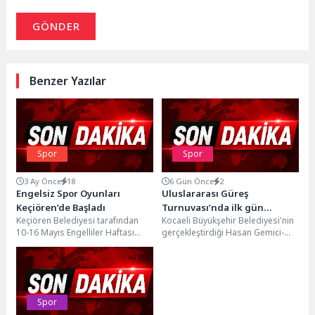
GÖNDER
Benzer Yazılar
Spor
Spor
3 Ay Önce
18
6 Gün Önce
2
Engelsiz Spor Oyunları
Uluslararası Güreş
Keçiören’de Başladı
Turnuvası’nda ilk gün
Keçiören Belediyesi tarafından
Kocaeli Büyükşehir Belediyesi'nin
tamamlandı
10-16 Mayıs Engelliler Haftası
gerçekleştirdiği Hasan Gemici-
dolayısıyla düzenlenen Engelsiz
Gazanfer Bilge Uluslararası
Spor Oyunları, Taha Akgül Spor
Serbest ve Grekoromen Güreş
Salonu’nda down...
Turnuvası’nda 24 ülkeden...
Spor