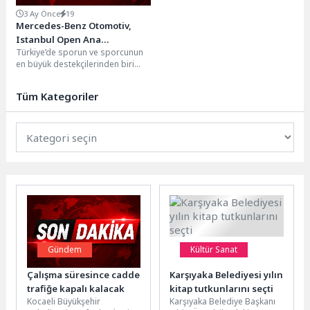
3 Ay Önce
19
Mercedes-Benz Otomotiv,
Istanbul Open Ana
Türkiye’de sporun ve sporcunun
Sponsorluğu ile Tenis
en büyük destekçilerinden biri
Heyecanını Şehrin Kalbine
olan Mercedes-Benz Otomotiv,
Taşıyor
Türkiye Tenis Federasyonu ile...
Tüm Kategoriler
Gündem
Kültür Sanat
Çalışma süresince cadde
Karşıyaka Belediyesi yılın
trafiğe kapalı kalacak
kitap tutkunlarını seçti
Kocaeli Büyükşehir
Karşıyaka Belediye Başkanı