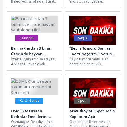
Belediyesi tarafından İzmit
Yıldız Ünsal, ilçedeki
Alikahya Atatürk Mahallesi
kütüphanelerden
Bağımsızlık Caddesi’nde
yararlanarak en çok kitap
planlanan altyapı çalışmaları
okuyan çocuk ve
sürüyor. Cadde,...
yetişkinlere...
Gündem
Sağlık
Barınaklardan 3 binin
“Beyin Tümörü Sonrası
üzerinde hayvan
Kaç Yıl Yaşarım?” Sorusu
İzmir Büyükşehir Belediyesi,
Beyin tümörü tanısı alan
sahiplendirildi
Artık Değişiyor
4 Nisan Dünya Sokak
hastaların en büyük
Hayvanları Günü’nde
korkularından biri yıllardır
bakımevlerinde bulunan
aynı soru işaretine
sahipsiz hayvanların sıcak
dönüşüyor: “Kaç...
bir...
Kültür Sanat
Spor
OSMEK’te Üreten
Armutköy Atlı Spor Tesisi
Kadınlar Emeklerini
Kapılarını Açtı
Osmangazi Belediyesi’nin
Osmangazi Belediyesi ile
Sergiledi
OSMEK kurslarında eğitim
Osmangazi Belediyespor iş