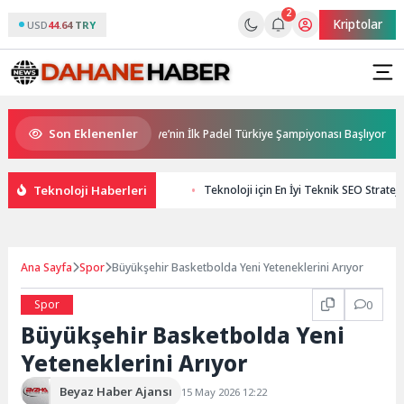
2
Kriptolar
USD
44.64 TRY
Son Eklenenler
na Sponsorluğunda Türkiye’nin İlk Padel Türkiye Şampiyonası Başlıyor
Teknoloji Haberleri
Teknoloji için En İyi Teknik SEO Stratejil
Ana Sayfa
Spor
Büyükşehir Basketbolda Yeni Yeteneklerini Arıyor
Spor
0
Büyükşehir Basketbolda Yeni
Yeteneklerini Arıyor
Beyaz Haber Ajansı
15 May 2026 12:22