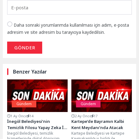
Daha sonraki yorumlarımda kullanılması için adım, e-posta
adresim ve site adresim bu tarayıcıya kaydedilsin.
GÖNDER
Benzer Yazılar
Gündem
Gündem
1 Ay Önce
14
2 Ay Önce
17
İnegöl Belediyesi’nin
Kartepe’de Bayramın Kalbi
Temizlik Filosu Yapay Zeka İle
Kent Meydanı’nda Atacak
İnegöl Belediyesi, temizlik
Kartepe Belediyesi ve Kartepe
Güçleniyor
hizmetlerinde dijital dönüşüm
Kaymakamlığı iş birliği ile