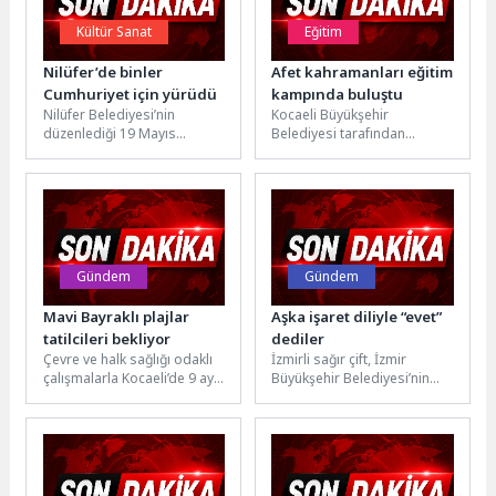
Kültür Sanat
Eğitim
Nilüfer’de binler
Afet kahramanları eğitim
Cumhuriyet için yürüdü
kampında buluştu
Nilüfer Belediyesi’nin
Kocaeli Büyükşehir
düzenlediği 19 Mayıs
Belediyesi tarafından
Atatürk’ü Anma, Gençlik ve
düzenlenen Afet Eğitim ve
Spor Bayramı
Motivasyon Kampı’nda
kutlamalarında binlerce
yaklaşık 40 sivil toplum
vatandaş Fatih...
kuruluşundan...
Gündem
Gündem
Mavi Bayraklı plajlar
Aşka işaret diliyle “evet”
tatilcileri bekliyor
dediler
Çevre ve halk sağlığı odaklı
İzmirli sağır çift, İzmir
çalışmalarla Kocaeli’de 9 ayrı
Büyükşehir Belediyesi’nin
plajda “Mavi Bayrak”
işaret dili çevirmeninin
unvanını koruyan
desteği ile bir ömür boyu
Büyükşehir...
mutluluğa...