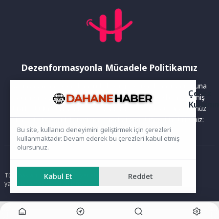
Dezenformasyonla Mücadele Politikamız
Yayınlanan haberler doğruluk ilkesi gözetilerek hazırlanır. Buna
Çerez
rağmen bazı içeriklerde eksik, hatalı veya güncelliğini yitirmiş
Kullanı
bilgiler bulunabilir.Yanlış veya yanıltıcı olduğunu düşündüğünüz
haberleri aşağıdaki iletişim kanallarından bize bildirebilirsiniz:
Bu site, kullanıcı deneyimini geliştirmek için çerezleri
kullanmaktadır. Devam ederek bu çerezleri kabul etmiş
olursunuz.
Ana Sayfa
Kabul Et
Reddet
Tüm hakları saklıdır. Sitede yer alan içerikler izinsiz kopyalanamaz,
yayımlanamaz ve kullanılamaz.