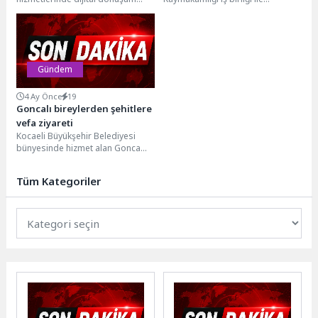
çalışmalarını genişleterek yapay
düzenlenen, birlik, beraberlik ve
zeka destekli görüntü işleme
dayanışmanın en güzel...
teknolojili araç...
Gündem
4 Ay Önce
19
Goncalı bireylerden şehitlere
vefa ziyareti
Kocaeli Büyükşehir Belediyesi
bünyesinde hizmet alan Gonca
Engelsiz Yaşam Merkezi
öğrencileri, 14-20 Nisan Şehitler
Tüm Kategoriler
Haftası...