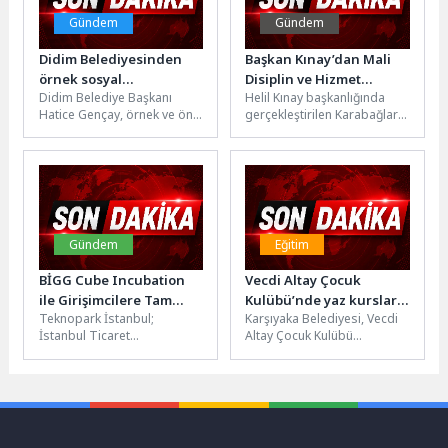
Gündem
Gündem
Didim Belediyesinden
Başkan Kınay’dan Mali
örnek sosyal
Disiplin ve Hizmet
Didim Belediye Başkanı
Helil Kınay başkanlığında
belediyecilik modeli
Vurgusu
Hatice Gençay, örnek ve öne
gerçekleştirilen Karabağlar
çıkan sosyal belediyecilik
Belediyesi Mayıs Ayı Olağan
uygulamaları nedeniyle
Meclis Toplantısı’nda 2025
davetli olduğu...
Mali Yılı Kesin...
Gündem
Eğitim
BİGG Cube Incubation
Vecdi Altay Çocuk
ile Girişimcilere Tam
Kulübü’nde yaz kursları
Teknopark İstanbul;
Karşıyaka Belediyesi, Vecdi
Destek !
başlıyor
İstanbul Ticaret
Altay Çocuk Kulübü
Üniversitesi, Sakarya
bünyesinde yaz kurslarını
Teknokent, Sanofi ve Türk
başlatıyor. 8 ayrı branşta
Telekomünikasyon iş
verilecek eğitimlerle...
birliğinde TÜBİTAK 1512...