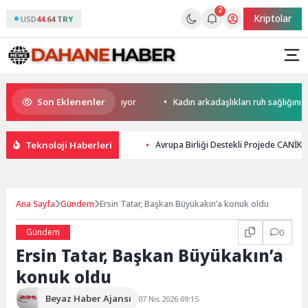
2
Kriptolar
USD
44.64 TRY
Son Eklenenler
r yerini yapay zekaya bırakıyor
Kadın arkadaşlıkları ruh sağlığını güçl
Teknoloji Haberleri
Avrupa Birliği Destekli Projede CANİ
Ana Sayfa
Gündem
Ersin Tatar, Başkan Büyükakın’a konuk oldu
Gündem
0
Ersin Tatar, Başkan Büyükakın’a
konuk oldu
Beyaz Haber Ajansı
07 Nis 2026 09:15