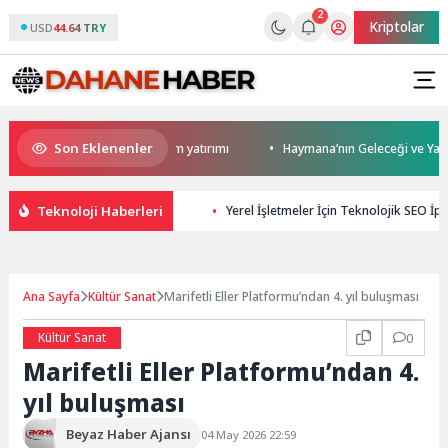
2
Kriptolar
USD
44.64 TRY
Son Eklenenler
den Darıca’ya modern ulaşım yatırımı
Haymana’nın Geleceği ve Yatırım P
Teknoloji Haberleri
Yerel İşletmeler İçin Teknolojik SEO İpu
Ana Sayfa
Kültür Sanat
Marifetli Eller Platformu’ndan 4. yıl buluşması
Kültür Sanat
0
Marifetli Eller Platformu’ndan 4.
yıl buluşması
Beyaz Haber Ajansı
04 May 2026 22:59