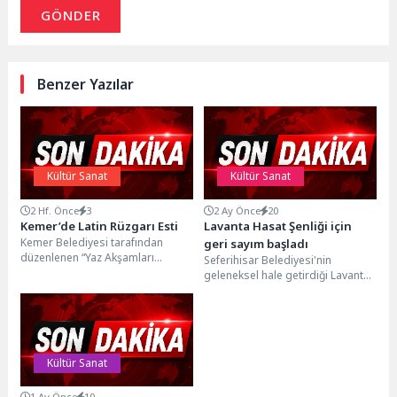
GÖNDER
Benzer Yazılar
Kültür Sanat
Kültür Sanat
2 Hf. Önce
3
2 Ay Önce
20
Kemer’de Latin Rüzgarı Esti
Lavanta Hasat Şenliği için
Kemer Belediyesi tarafından
geri sayım başladı
düzenlenen “Yaz Akşamları
Seferihisar Belediyesi'nin
Konserleri” kapsamında
geleneksel hale getirdiği Lavanta
gerçekleştirilen Latin Dans
Hasat Şenliği bu yıl 11'inci kez
Gecesi, vatandaşlara ve yerli-
düzenlenecek. 28 Haziran...
yabancı...
Kültür Sanat
1 Ay Önce
10