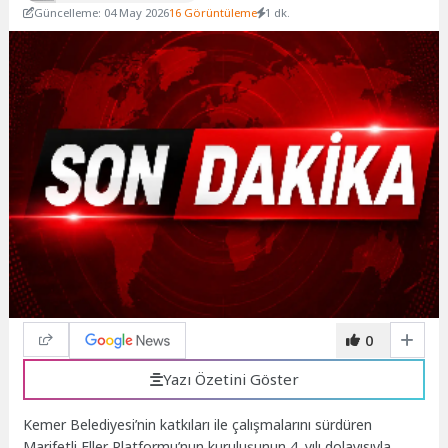
Güncelleme: 04 May 2026
16 Görüntüleme
1 dk.
0
Yazı Özetini Göster
Kemer Belediyesi’nin katkıları ile çalışmalarını sürdüren
Marifetli Eller Platformu’nun kuruluşunun 4. yılı dolayısıyla