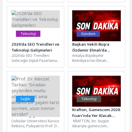
arttı, aylık %3,89 arttıTarım-
açıklamayla, KRAFTON
GFE'de (2020=100), 2026 yılı
bünyesindeki oyun stüdyosu
Mart...
ReLU Games tarafından...
Teknoloji
Gündem
2026’da SEO Trendleri ve
Başkan Vekili Büşra
Teknoloji Gelişmeleri
Özdemir Elmalı’da
2026'da SEO Trendleri:
Antalya Büyükşehir
muhtarlarla buluştu
Geleceğin Dijital Pazarlama
Belediyesi'nin Elmalı
Stratejileri 2026 yılına
ilçesindeki yatırımlarını
girerken dijital pazarlama
değerlendirmek amacıyla
dünyasında SEO
Büyükşehir Belediyesi
trendlerinde...
Başkan Vekili Büşra
Özdemir'in katılımlarıyla...
Sağlık
Teknoloji
Prof. Dr. Nevzat Tarhan:
Krafton, Gamescom 2026
“Sıradan şeylerden
Fuarı’nda Yer Alacak
Üsküdar Üniversitesi Kurucu
KRAFTON, Inc. bugün
mutlu olmak, basit ama
Oyunlarına Dair Yeni
Rektörü, Psikiyatrist Prof. Dr.
itibarıyla gamescom
anlamlı bir yaşam tarzı
Ayrıntıları Paylaştı
Nevzat Tarhan, Sağlıklı
2026'da sergileyeceği beş