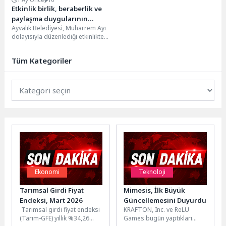
Etkinlik birlik, beraberlik ve
paylaşma duygularının
Ayvalık Belediyesi, Muharrem Ayı
pekiştiği anlamlı bir
dolayısıyla düzenlediği etkinlikte
buluşmaya dönüştü.
Cumhuriyet Meydanı'nda binlerce
vatandaşa aşure ikram etti.
Tüm Kategoriler
Etkinliğe...
Ekonomi
Teknoloji
Tarımsal Girdi Fiyat
Mimesis, İlk Büyük
Endeksi, Mart 2026
Güncellemesini Duyurdu
Tarımsal girdi fiyat endeksi
KRAFTON, Inc. ve ReLU
(Tarım-GFE) yıllık %34,26
Games bugün yaptıkları