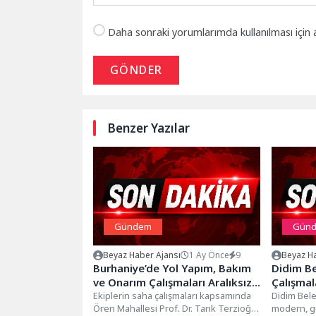
Daha sonraki yorumlarımda kullanılması için 
GÖNDER
Benzer Yazılar
Gündem
Gün
Beyaz Haber Ajansı
1 Ay Önce
9
Beyaz Ha
Burhaniye’de Yol Yapım, Bakım
Didim Be
ve Onarım Çalışmaları Aralıksız
Çalışmala
Devam Ediyor
Ekiplerin saha çalışmaları kapsamında
Sürdürü
Didim Bele
Ören Mahallesi Prof. Dr. Tarık Terzioğlu
modern, gü