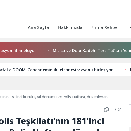
Ana Sayfa
Hakkımızda
Firma Rehberi
 filmi oluyor
M Lisa ve Dolu Kadehi Ters Tut’tan Yeni İş Bir
tal × DOOM: Cehennemin iki efsanevi vizyonu birleşiyor
atı’nın 181’inci kuruluş yıl dönümü ve Polis Haftası, düzenlenen
0
lis Teşkilatı’nın 181’inci