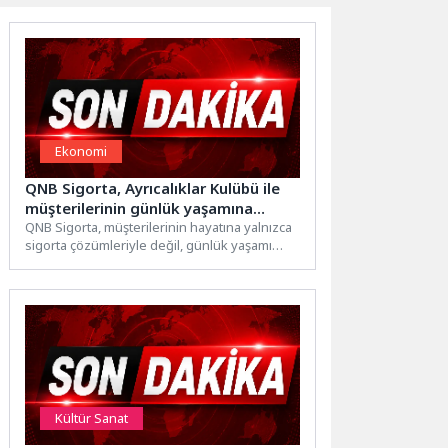
Ekonomi
QNB Sigorta, Ayrıcalıklar Kulübü ile
müşterilerinin günlük yaşamına
değer katıyor
QNB Sigorta, müşterilerinin hayatına yalnızca
sigorta çözümleriyle değil, günlük yaşamı
kolaylaştıran ayrıcalıklarla da dokunmaya
devam...
Kültür Sanat