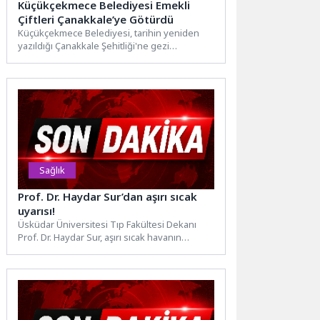
Küçükçekmece Belediyesi Emekli
Çiftleri Çanakkale’ye Götürdü
Küçükçekmece Belediyesi, tarihin yeniden
yazıldığı Çanakkale Şehitliği'ne gezi
düzenledi. Yoğun talep gören geziye, 150
emekli...
Sağlık
Prof. Dr. Haydar Sur’dan aşırı sıcak
uyarısı!
Üsküdar Üniversitesi Tıp Fakültesi Dekanı
Prof. Dr. Haydar Sur, aşırı sıcak havanın
yarattığı tehlikeler ve...