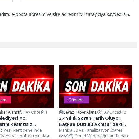
adım, e-posta adresim ve site adresim bu tarayıcıya kaydedilsin.
dem
Gündem
ber Ajansı
1 Ay Önce
11
Beyaz Haber Ajansı
1 Ay Önce
10
lediyesi Yol
27 Yıllık Sorun Tarih Oluyor:
rını Kesintisiz
Başkan Dutlulu Akhisar’daki
yor
diyesi, kent genelinde
Altyapı Yatırımını İnceledi
Manisa Su ve Kanalizasyon İdaresi
venli ve konforlu bir ulaşım
(MASKİ) Genel Müdürlüğü tarafından