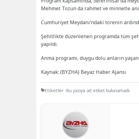
Program kapsamında, Seferihisar’da meyda
Mehmet Tozun da rahmet ve minnetle anıl
Cumhuriyet Meydanı’ndaki törenin ardından 
Şehitlikte düzenlenen programda tüm şehit
yapıldı.
Anma programı, duygu dolu anların yaşand
Kaynak: (BYZHA) Beyaz Haber Ajansı
Etiketler :
Bu yazıya ait etiket bulunamadı.