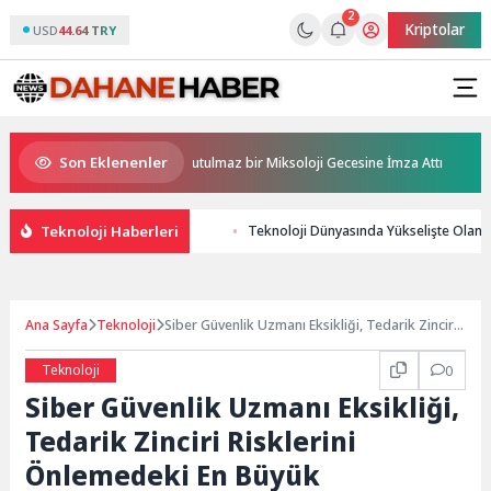
2
Kriptolar
USD
44.64 TRY
Son Eklenenler
llü bar Panda & Sons ile unutulmaz bir Miksoloji Gecesine İmza Attı
Bo
Teknoloji Haberleri
Teknoloji Dünyasında Yükselişte Olan
Ana Sayfa
Teknoloji
Siber Güvenlik Uzmanı Eksikliği, Tedarik Zinciri
Risklerini Önlemedeki En Büyük Engellerden Biri
Teknoloji
0
Siber Güvenlik Uzmanı Eksikliği,
Tedarik Zinciri Risklerini
Önlemedeki En Büyük