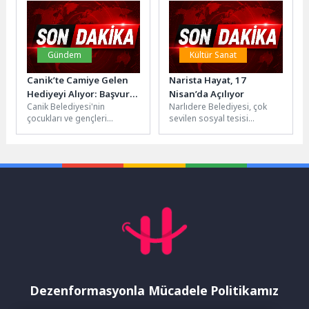
organizasyonunda
uygulamaları kullanıyoruz....
madalya...
Gündem
Kültür Sanat
Canik’te Camiye Gelen
Narista Hayat, 17
Hediyeyi Alıyor: Başvuru
Nisan’da Açılıyor
Canik Belediyesi'nin
Narlıdere Belediyesi, çok
Süresi Uzatıldı!
çocukları ve gençleri
sevilen sosyal tesisi
hediyelerle buluşturduğu
Narista’nın yeni şubesi
"Haydi Güle Oynaya Camiye
olacak Narista Hayat’ı 17
Gel" projesinin başvuru
Nisan Cuma...
süresi...
Dezenformasyonla Mücadele Politikamız