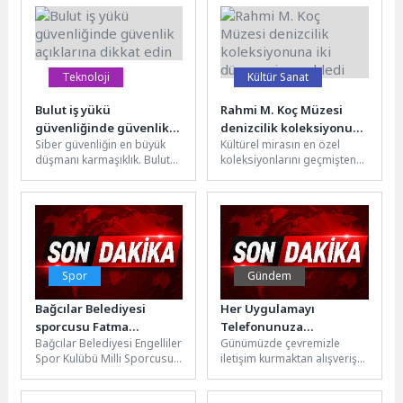
uygulamasıyla yerel yönetim
amacıyla Mahalle Kültür...
süreçlerini uygulamalı
olarak...
Teknoloji
Kültür Sanat
Bulut iş yükü
Rahmi M. Koç Müzesi
güvenliğinde güvenlik
denizcilik koleksiyonuna
Siber güvenliğin en büyük
Kültürel mirasın en özel
açıklarına dikkat edin
iki dünya mirası ekledi
düşmanı karmaşıklık. Bulut
koleksiyonlarını geçmişten
varlıklarının, özellikle sanal
bugüne taşıyan Rahmi M.
makinelerin, kolayca devreye
Koç Müzesi, dünya denizcilik
alınabilmesi, bunların...
tarihinin...
Spor
Gündem
Bağcılar Belediyesi
Her Uygulamayı
sporcusu Fatma
Telefonunuza
Bağcılar Belediyesi Engelliler
Günümüzde çevremizle
Gürbüzer bronz madalya
İndirmeyin
Spor Kulübü Milli Sporcusu
iletişim kurmaktan alışveriş
kazandı
Fatma Gürbüzer, 2026 World
listemizi hazırlamaya kadar
Boccia Challenger
hemen hemen her şey için