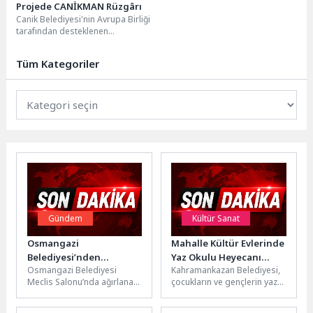
Projede CANİKMAN Rüzgârı
Canik Belediyesi'nin Avrupa Birliği
tarafından desteklenen
'Employment 5.0 İstihdam ve
Dijital Girişimcilik' projesinde
Tüm Kategoriler
Türkiye'nin nüfusa...
Gündem
Kültür Sanat
Osmangazi
Mahalle Kültür Evlerinde
Belediyesi’nden
Yaz Okulu Heyecanı
Osmangazi Belediyesi
Kahramankazan Belediyesi,
Çocuklara Yerel Yönetim
Başlıyor
Meclis Salonu’nda ağırlanan
çocukların ve gençlerin yaz
Bilinci
ilköğretim öğrencileri,
tatilini verimli, eğitici ve
ziyaretçi meclisi
eğlenceli geçirmeleri