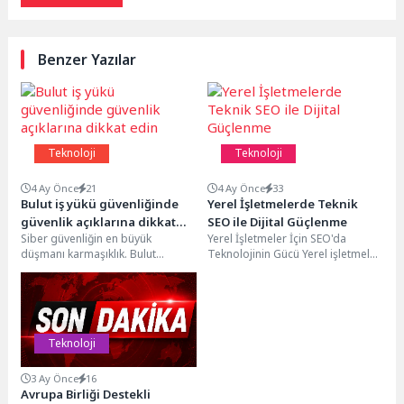
Benzer Yazılar
Teknoloji
Teknoloji
4 Ay Önce
21
4 Ay Önce
33
Bulut iş yükü güvenliğinde
Yerel İşletmelerde Teknik
güvenlik açıklarına dikkat
SEO ile Dijital Güçlenme
Siber güvenliğin en büyük
Yerel İşletmeler İçin SEO'da
edin
düşmanı karmaşıklık. Bulut
Teknolojinin Gücü Yerel işletmeler
varlıklarının, özellikle sanal
için SEO, dijital pazarlama
makinelerin, kolayca devreye
stratejilerinin temel taşlarından...
alınabilmesi, bunların...
Teknoloji
3 Ay Önce
16
Avrupa Birliği Destekli