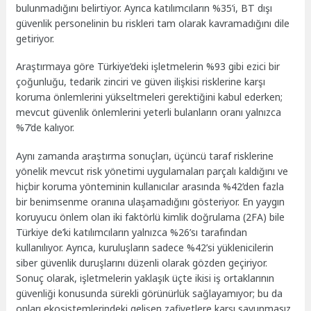
bulunmadığını belirtiyor. Ayrıca katılımcıların %35’i, BT dışı
güvenlik personelinin bu riskleri tam olarak kavramadığını dile
getiriyor.
Araştırmaya göre Türkiye’deki işletmelerin %93 gibi ezici bir
çoğunluğu, tedarik zinciri ve güven ilişkisi risklerine karşı
koruma önlemlerini yükseltmeleri gerektiğini kabul ederken;
mevcut güvenlik önlemlerini yeterli bulanların oranı yalnızca
%7’de kalıyor.
Aynı zamanda araştırma sonuçları, üçüncü taraf risklerine
yönelik mevcut risk yönetimi uygulamaları parçalı kaldığını ve
hiçbir koruma yönteminin kullanıcılar arasında %42’den fazla
bir benimsenme oranına ulaşamadığını gösteriyor. En yaygın
koruyucu önlem olan iki faktörlü kimlik doğrulama (2FA) bile
Türkiye de’ki katılımcıların yalnızca %26’sı tarafından
kullanılıyor. Ayrıca, kuruluşların sadece %42’si yüklenicilerin
siber güvenlik duruşlarını düzenli olarak gözden geçiriyor.
Sonuç olarak, işletmelerin yaklaşık üçte ikisi iş ortaklarının
güvenliği konusunda sürekli görünürlük sağlayamıyor; bu da
onları ekosistemlerindeki gelişen zafiyetlere karşı savunmasız