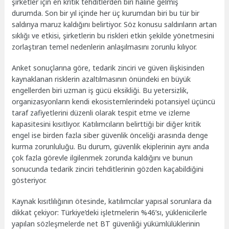
şirketler için en kritik tehditlerden biri haline gelmiş
durumda. Son bir yıl içinde her üç kurumdan biri bu tür bir
saldırıya maruz kaldığını belirtiyor. Söz konusu saldırıların artan
sıklığı ve etkisi, şirketlerin bu riskleri etkin şekilde yönetmesini
zorlaştıran temel nedenlerin anlaşılmasını zorunlu kılıyor.
Anket sonuçlarına göre, tedarik zinciri ve güven ilişkisinden
kaynaklanan risklerin azaltılmasının önündeki en büyük
engellerden biri uzman iş gücü eksikliği. Bu yetersizlik,
organizasyonların kendi ekosistemlerindeki potansiyel üçüncü
taraf zafiyetlerini düzenli olarak tespit etme ve izleme
kapasitesini kısıtlıyor. Katılımcıların belirttiği bir diğer kritik
engel ise birden fazla siber güvenlik önceliği arasında denge
kurma zorunluluğu. Bu durum, güvenlik ekiplerinin aynı anda
çok fazla görevle ilgilenmek zorunda kaldığını ve bunun
sonucunda tedarik zinciri tehditlerinin gözden kaçabildiğini
gösteriyor.
Kaynak kısıtlılığının ötesinde, katılımcılar yapısal sorunlara da
dikkat çekiyor: Türkiye’deki işletmelerin %46’sı, yüklenicilerle
yapılan sözleşmelerde net BT güvenliği yükümlülüklerinin