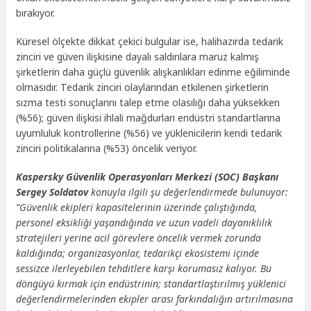
bırakıyor.
Küresel ölçekte dikkat çekici bulgular ise, halihazırda tedarik
zinciri ve güven ilişkisine dayalı saldırılara maruz kalmış
şirketlerin daha güçlü güvenlik alışkanlıkları edinme eğiliminde
olmasıdır. Tedarik zinciri olaylarından etkilenen şirketlerin
sızma testi sonuçlarını talep etme olasılığı daha yüksekken
(%56); güven ilişkisi ihlali mağdurları endüstri standartlarına
uyumluluk kontrollerine (%56) ve yüklenicilerin kendi tedarik
zinciri politikalarına (%53) öncelik veriyor.
Kaspersky Güvenlik Operasyonları Merkezi (SOC) Başkanı
Sergey Soldatov
konuyla ilgili şu değerlendirmede bulunuyor:
“Güvenlik ekipleri kapasitelerinin üzerinde çalıştığında,
personel eksikliği yaşandığında ve uzun vadeli dayanıklılık
stratejileri yerine acil görevlere öncelik vermek zorunda
kaldığında; organizasyonlar, tedarikçi ekosistemi içinde
sessizce ilerleyebilen tehditlere karşı korumasız kalıyor. Bu
döngüyü kırmak için endüstrinin; standartlaştırılmış yüklenici
değerlendirmelerinden ekipler arası farkındalığın artırılmasına