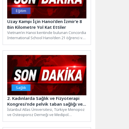
Eğitim
Uzay Kampı İçin Hanoi’den İzmir’e 8
Bin Kilometre Yol Kat Ettiler
Vietnam’ın Hanoi kentinde bulunan Concordia
International School Hanoi’den 21 öğrenci ve
3 öğretmenden oluşan 24...
Sağlık
2. Kadınlarda Sağlık ve Fizyoterapi
Kongresi’nde pelvik taban sağlığı ve
menopoz ele alındı
İstanbul Atlas Üniversitesi, Türkiye Menopoz
ve Osteoporoz Derneği ve Medipol
Üniversitesi iş birliğinde düzenlenen 2....