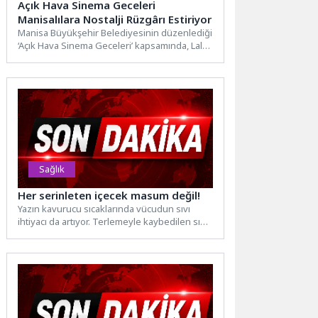
Açık Hava Sinema Geceleri
Manisalılara Nostalji Rüzgârı Estiriyor
Manisa Büyükşehir Belediyesinin düzenlediği
‘Açık Hava Sinema Geceleri’ kapsamında, Laleli
Yürüyüş Parkı’nda Türk sinemasının
unutulmaz...
Sağlık
Her serinleten içecek masum değil!
Yazın kavurucu sıcaklarında vücudun sıvı
ihtiyacı da artıyor. Terlemeyle kaybedilen sıvı
ve minerallerin yerine konması,...