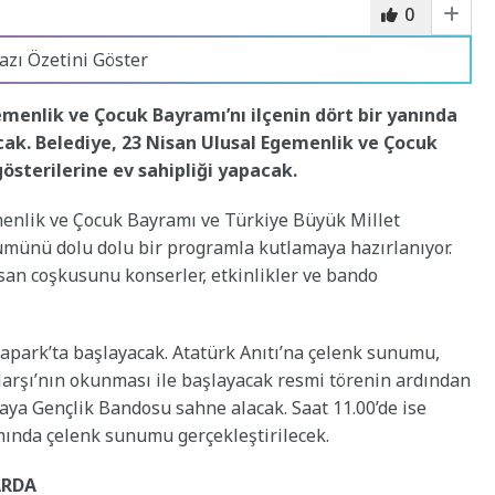
0
azı Özetini Göster
emenlik ve Çocuk Bayramı’nı ilçenin dört bir yanında
cak. Belediye, 23 Nisan Ulusal Egemenlik ve Çocuk
österilerine ev sahipliği yapacak.
enlik ve Çocuk Bayramı ve Türkiye Büyük Millet
nümünü dolu dolu bir programla kutlamaya hazırlanıyor.
isan coşkusunu konserler, etkinlikler ve bando
apark’ta başlayacak. Atatürk Anıtı’na çelenk sunumu,
Marşı’nın okunması ile başlayacak resmi törenin ardından
ya Gençlik Bandosu sahne alacak. Saat 11.00’de ise
mında çelenk sunumu gerçekleştirilecek.
ARDA