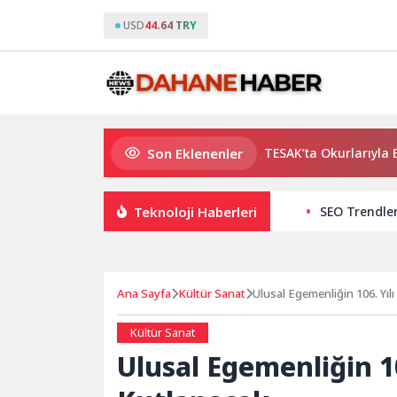
USD
44.64 TRY
Son Eklenenler
Usta Yazar Burhan Sönmez TESAK’ta Okurlarıyla Buluşuyo
Teknoloji Haberleri
SEO Trendler
Ana Sayfa
Kültür Sanat
Ulusal Egemenliğin 106. Yıl
Kültür Sanat
Ulusal Egemenliğin 1