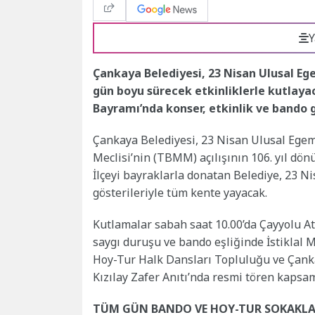
Y
Çankaya Belediyesi, 23 Nisan Ulusal Eg
gün boyu sürecek etkinliklerle kutlaya
Bayramı’nda konser, etkinlik ve bando g
Çankaya Belediyesi, 23 Nisan Ulusal Egem
Meclisi’nin (TBMM) açılışının 106. yıl dö
İlçeyi bayraklarla donatan Belediye, 23 N
gösterileriyle tüm kente yayacak.
Kutlamalar sabah saat 10.00’da Çayyolu At
saygı duruşu ve bando eşliğinde İstiklal 
Hoy-Tur Halk Dansları Topluluğu ve Çanka
Kızılay Zafer Anıtı’nda resmi tören kapsa
TÜM GÜN BANDO VE HOY-TUR SOKAKL