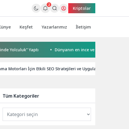
2
Kriptolar
Künye
Keşfet
Yazarlarımız
İletişim
uluk” Yaptı
Dünyanın en ince ve en güçlü katlanabilir am
ma Motorları İçin Etkili SEO Stratejileri ve Uygulamaları
Y
Tüm Kategoriler