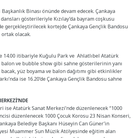
si Başkanlık Binası önünde devam edecek. Çankaya
dansları gösterileriyle Kızılay’da bayram coşkusu
’de gerçekleştirilecek kortejde Çankaya Gençlik Bandosu
ortak olacak.
e 14.00 itibariyle Kuğulu Park ve Ahlatlıbel Atatürk
s, balon ve bubble show gibi sahne gösterilerinin yanı
 bacak, yüz boyama ve balon dağıtımı gibi etkinlikler
Parkı’nda ise 16.20’de Çankaya Gençlik Bandosu sahne
ERKEZİ’NDE
iri ise Atatürk Sanat Merkezi’nde düzenlenecek “1000
’incisi düzenlenecek 1000 Çocuk Korosu 23 Nisan Konseri,
Çankaya Belediye Başkanı Hüseyin Can Güner’in
diyesi Muammer Sun Müzik Atölyesinde eğitim alan