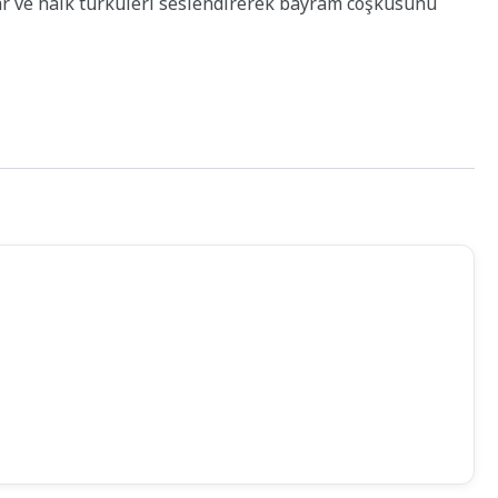
ılar ve halk türküleri seslendirerek bayram coşkusunu