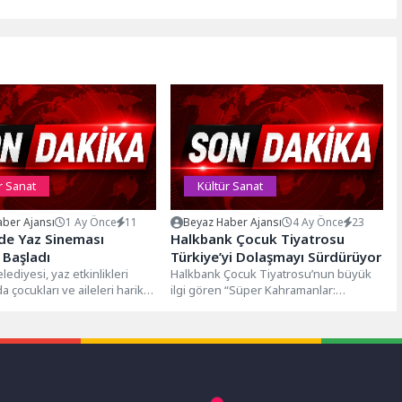
r Sanat
Kültür Sanat
ber Ajansı
1 Ay Önce
11
Beyaz Haber Ajansı
4 Ay Önce
23
de Yaz Sineması
Halkbank Çocuk Tiyatrosu
 Başladı
Türkiye’yi Dolaşmayı Sürdürüyor
lediyesi, yaz etkinlikleri
Halkbank Çocuk Tiyatrosu’nun büyük
 çocukları ve aileleri harika
ilgi gören “Süper Kahramanlar:
va sineması etkinliğiyle
Dünyamızı Koruyoruz!” oyunu, 20
...
Nisan’da bu yılın...