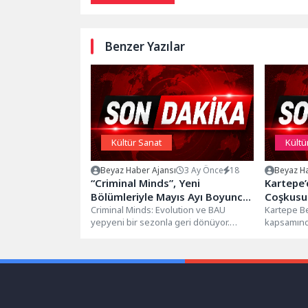
Benzer Yazılar
Kültür Sanat
Kültü
Beyaz Haber Ajansı
3 Ay Önce
18
Beyaz Ha
“Criminal Minds”, Yeni
Kartepe’
Bölümleriyle Mayıs Ayı Boyunca
Coşkusu
Perşembe Günleri 21.30’da FX
Criminal Minds: Evolution ve BAU
Kartepe Be
yepyeni bir sezonla geri dönüyor.
kapsamında
Ekranlarında!
FBI'ın seçkin suçlu profil uzmanları...
bir açık ha
buluşturdu.