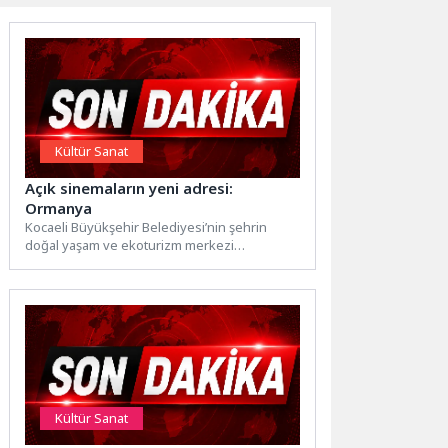
Kültür Sanat
Açık sinemaların yeni adresi:
Ormanya
Kocaeli Büyükşehir Belediyesi’nin şehrin
doğal yaşam ve ekoturizm merkezi
Ormanya’da yaz akşamlarına renk katacak
açık...
Kültür Sanat