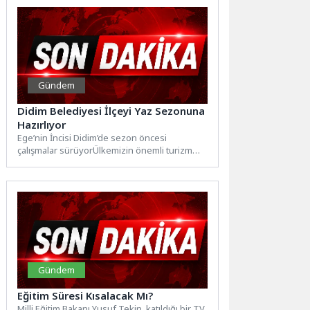
Gündem
Didim Belediyesi İlçeyi Yaz Sezonuna
Hazırlıyor
Ege’nin İncisi Didim’de sezon öncesi
çalışmalar sürüyorÜlkemizin önemli turizm
destinasyonlarından Didim’de, yaz sezonu
öncesinde hazırlık...
Gündem
Eğitim Süresi Kısalacak Mı?
Milli Eğitim Bakanı Yusuf Tekin, katıldığı bir TV