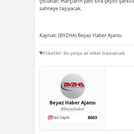
çocuklar; marşların yanı sıra çeşitli şark
sahneye taşıyacak.
Kaynak: (BYZHA) Beyaz Haber Ajansı
Etiketler :
Bu yazıya ait etiket bulunamadı.
Beyaz Haber Ajansı
@BeyazHaber
8603
Yazı Sayısı