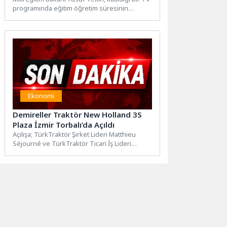
programında eğitim öğretim süresinin
değişmesi ile ilgili...
Ekonomi
Demireller Traktör New Holland 3S
Plaza İzmir Torbalı’da Açıldı
Açılışa; TürkTraktör Şirket Lideri Matthieu
Séjourné ve TürkTraktör Ticari İş Lideri
Ahmet Canbeyli’nin yanı sıra...