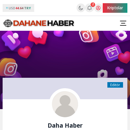
2
Kriptolar
USD
44.64 TRY
Editör
Daha Haber