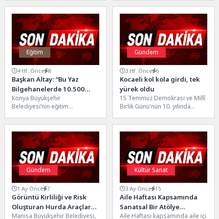
desteklerini sürdürüyor. Kırsal
için ücretsiz LGS Hazırlık
mahallelerde toplanan çiğ
Kursları düzenliyor.Maltepe...
sütün soğuk...
Eğitim
Gündem
4 Hf. Önce
8
3 Hf. Önce
6
Başkan Altay: “Bu Yaz
Kocaeli kol kola girdi, tek
Bilgehanelerde 10.500
yürek oldu
Konya Büyükşehir
15 Temmuz Demokrasi ve Millî
Öğrencimizi Ağırlıyoruz”
Belediyesi’nin eğitim
Birlik Günü'nün 10. yılında
markalarından olan
Kocaeli'de düzenlenen "İrade
Bilgehaneler’de yaz okulu
Bizim, Zafer Bizim"...
eğitimleri merkez ve ilçelerde
binlerce öğrencinin...
Gündem
Kültür Sanat
1 Ay Önce
7
3 Ay Önce
15
Görüntü Kirliliği ve Risk
Aile Haftası Kapsamında
Oluşturan Hurda Araçlar
Sanatsal Bir Atölye
Manisa Büyükşehir Belediyesi,
Aile Haftası kapsamında aile içi
Kaldırılıyor
Yolculuğu