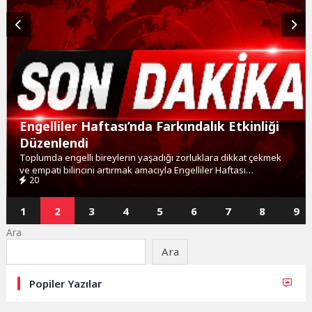
Engelliler Haftası’nda Farkındalık Etkinliği
Düzenlendi
Toplumda engelli bireylerin yaşadığı zorluklara dikkat çekmek
ve empati bilincini artırmak amacıyla Engelliler Haftası
20
Kapsamında, Malkara Belediyesi öncülüğünde Tekirdağ Kent...
1
2
3
4
5
6
7
8
9
Ara
Ara
Popiler Yazılar