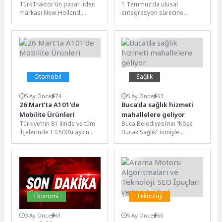
TürkTraktör'ün pazar lideri
1 Temmuz'da ulusal
Çiftçilere T580B Traktör
Artıyor
markası New Holland,
entegrasyon sürecine
Kazanma Şansı Sunuyor
traktör modelleri, tarımsal
geçecek Depozitosu Olan
ekipmanları ve hassas tarım
Ambalajlar (DOA)
teknolojilerinden oluşan...
Sisteminde HOREKA (otel,
restoran ve...
Otomobil
Sağlık
5 Ay Önce
74
5 Ay Önce
63
26 Mart’ta A101’de
Buca’da sağlık hizmeti
Mobilite Ürünleri
mahallelere geliyor
Türkiye’nin 81 ilinde ve tüm
Buca Belediyesi’nin “Köşe
ilçelerinde 13.500’ü aşkın
Bucak Sağlık” ismiyle
marketiyle hizmet veren,
başlattığı sağlık seferberliği
1.200’den fazla tedarikçisiyle
tüm hızıyla devam ediyor.
perakende...
Çalışmayı Buca’nın...
Ekonomi
Teknoloji
3 Ay Önce
61
5 Ay Önce
60