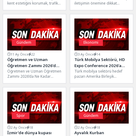
kent estetiğini korumak, trafik
iletişimin önemine dikkat
güvenliğini artırmak ve
çekmek için “Mükemmel Anne
vatandaşların ortak kullanım
Değil, Yeterince İyi...
alanlarını daha...
Gündem
Ekonomi
11 Ay Önce
22
3 Ay Önce
14
Öğretmen ve Uzman
Türk Mobilya Sektörü, HD
Öğretmen Zammı 2026’da
Expo Conference 2026’a
Öğretmen ve Uzman Öğretmen
Türk mobilya sektörü hedef
Ne Kadar Oluyor?
Katıldı ABD Pazarındaki
Zammı 2026’da Ne Kadar
pazarı Amerika Birleşik
Varlığını Güçlendirdi
Oluyor?n2026 yılına ilişkin
Devletleri’nde HD Expo
memur ve memur
Conference 2026’da Ege
emeklilerine...
Mobilya Kâğıt...
Spor
Gündem
2 Ay Önce
18
2 Ay Önce
18
İzmir’de dünya kupası
Ayvalık Kurban