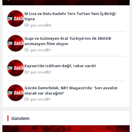
M Lisa ve Dolu Kadehi Ters Tut’tan Yeni İş Birliği:
Vişne
1 gün önce
0
Gupi ve Gülmeyen Kral Türkiye’nin ilk IMAX®
animasyon filmi oluyor
1 gün önce
1
Kayseri’de izdiham değil, rekor vardı!
1 gün önce
2
Gözde Demirbilek, NR1 Magazin’de: ‘Son assolist
olarak var olacağım!’
1 gün önce
1
Gündem