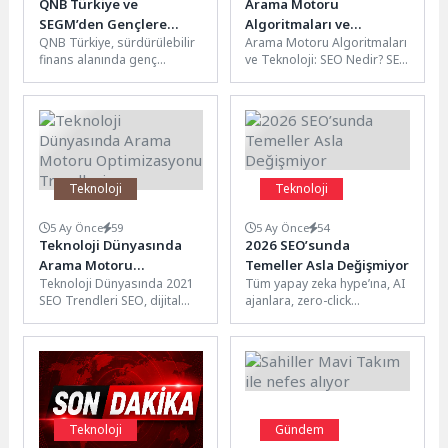
QNB Türkiye ve
Arama Motoru
SEGM’den Gençlere
Algoritmaları ve
QNB Türkiye, sürdürülebilir
Arama Motoru Algoritmaları
Sürdürülebilir Finans
Teknoloji: SEO İpuçları
finans alanında genç
ve Teknoloji: SEO Nedir? SEO
Eğitimi ve Staj İmkânı
ve Stratejileri
yeteneklerin gelişimini
(Search Engine
desteklemek amacıyla,
Optimization), web
“Sürdürülebilir Eğitim Gelişim
sitelerinin arama
ve Mükemmellik...
motorlarında...
Teknoloji
Teknoloji
5 Ay Önce
59
5 Ay Önce
54
Teknoloji Dünyasında
2026 SEO’sunda
Arama Motoru
Temeller Asla Değişmiyor
Teknoloji Dünyasında 2021
Tüm yapay zeka hype’ına, AI
Optimizasyonu Trendleri
SEO Trendleri SEO, dijital
ajanlara, zero-click
dünyada var olmanın ve
aramalara ve Generative
rekabetçi olmanın temel
Engine Optimization’a
unsurlarından...
rağmen 2026 yılında...
Teknoloji
Gündem