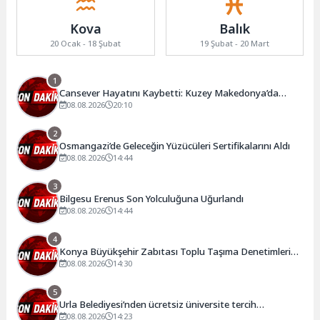
Kova
Balık
20 Ocak - 18 Şubat
19 Şubat - 20 Mart
1
Cansever Hayatını Kaybetti: Kuzey Makedonya’da
Toprağa Verilecek
08.08.2026
20:10
2
Osmangazi’de Geleceğin Yüzücüleri Sertifikalarını Aldı
08.08.2026
14:44
3
Bilgesu Erenus Son Yolculuğuna Uğurlandı
08.08.2026
14:44
4
Konya Büyükşehir Zabıtası Toplu Taşıma Denetimlerini
Sürdürüyor
08.08.2026
14:30
5
Urla Belediyesi’nden ücretsiz üniversite tercih
danışmanlığı
08.08.2026
14:23