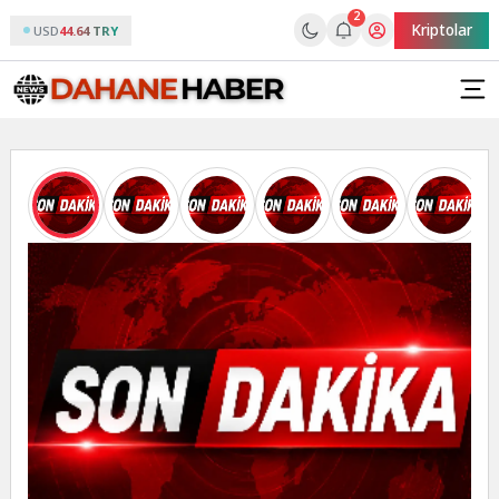
2
Kriptolar
USD
44.64 TRY