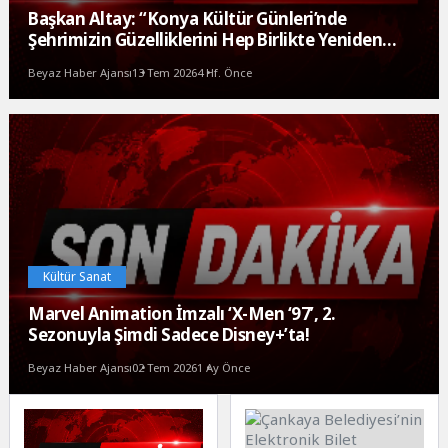
Başkan Altay: “Konya Kültür Günleri’nde
Şehrimizin Güzelliklerini Hep Birlikte Yeniden
Hatırlamış Oluyoruz”
Beyaz Haber Ajansı
13 Tem 2026
4 Hf. Önce
Kültür Sanat
Marvel Animation İmzalı ‘X-Men ‘97’, 2.
Sezonuyla Şimdi Sadece Disney+’ta!
Beyaz Haber Ajansı
02 Tem 2026
1 Ay Önce