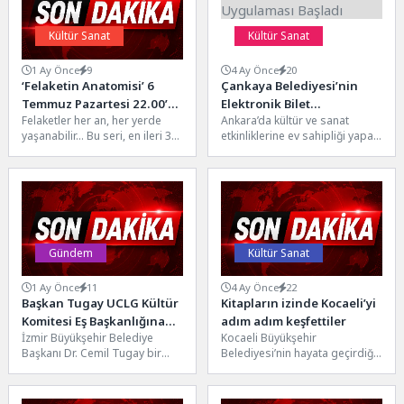
Kültür Sanat
Kültür Sanat
1 Ay Önce
9
4 Ay Önce
20
‘Felaketin Anatomisi’ 6
Çankaya Belediyesi’nin
Temmuz Pazartesi 22.00’de
Elektronik Bilet
Felaketler her an, her yerde
Ankara’da kültür ve sanat
National Geographic
Uygulaması Başladı
yaşanabilir… Bu seri, en ileri 3D
etkinliklerine ev sahipliği yapan
Ekranlarında Başlıyor!
grafik teknolojisini kullanarak
Çankaya Belediyesi’nin, hayata
gerçek...
geçirdiği elektronik bilet
uygulaması...
Gündem
Kültür Sanat
1 Ay Önce
11
4 Ay Önce
22
Başkan Tugay UCLG Kültür
Kitapların izinde Kocaeli’yi
Komitesi Eş Başkanlığına
adım adım keşfettiler
İzmir Büyükşehir Belediye
Kocaeli Büyükşehir
seçildi
Başkanı Dr. Cemil Tugay bir
Belediyesi’nin hayata geçirdiği
önemli uluslararası görev
“Bir Kitap, Bir Şehir, Bir Yazar”
daha üstlenerek UCLG Kültür...
projesinin ilk buluşması
gençleri...