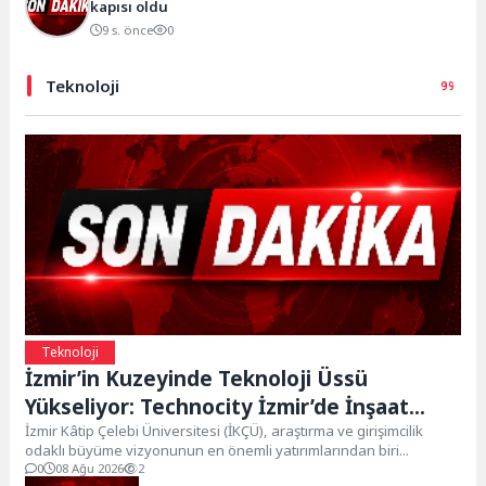
kapısı oldu
9 s. önce
0
Teknoloji
Teknoloji
İzmir’in Kuzeyinde Teknoloji Üssü
Yükseliyor: Technocity İzmir’de İnşaat
Süreci Başladı
İzmir Kâtip Çelebi Üniversitesi (İKÇÜ), araştırma ve girişimcilik
odaklı büyüme vizyonunun en önemli yatırımlarından biri...
0
08 Ağu 2026
2