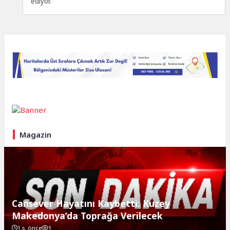
ediyor.
Magazin
Cansever Hayatını Kaybetti: Kuzey
Makedonya’da Toprağa Verilecek
1 s. önce
1