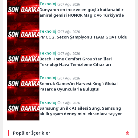
Teknoloji
07 Ağu 2026
Dünyanın en ince ve en güçlü katlanabilir
amiral gemisi HONOR Magic V6 Türkiye’de
Teknoloji
07 Ağu 2026
PMCC 2. Sezon Şampiyonu TEAM GOAT Oldu
Teknoloji
07 Ağu 2026
Bosch Home Comfort Group’tan İleri
Teknoloji Hava Temizleme Cihazları
Teknoloji
07 Ağu 2026
Semruk Games’in Harvest King’i Global
Pazarda Oyuncularla Buluştu!
Teknoloji
07 Ağu 2026
Samsung’un ilk AI ailesi Sung, Samsung
akıllı yaşam deneyimini ekranlara taşıyor
Popüler İçerikler