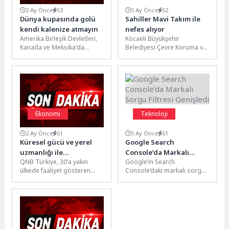
2 Ay Önce
53
5 Ay Önce
52
Dünya kupasında golü
Sahiller Mavi Takım ile
kendi kalenize atmayın
nefes alıyor
Amerika Birleşik Devletleri,
Kocaeli Büyükşehir
Kanada ve Meksika'da
Belediyesi Çevre Koruma ve
düzenlenecek 2026 FIFA
Kontrol Daire Başkanlığı’na
Dünya Kupası yaklaşırken
bağlı Mavi Takım ekipleri,
heyecan doruk noktasına...
Plajyolu Sahili’nde...
Ekonomi
Teknoloji
2 Ay Önce
51
5 Ay Önce
51
Küresel gücü ve yerel
Google Search
uzmanlığı ile
Console’da Markalı
QNB Türkiye, 30’a yakın
Google’ın Search
ihracatçının çözüm
Sorgu Filtresi Genişledi
ülkede faaliyet gösteren
Console’daki markalı sorgu
ortağı QNB Türkiye’den
QNB Grup’un
filtresi daha fazla uygun
yeni uygulama
global ağıyla müşterilerinin
siteye açıldı. Yeni filtre, SEO
nakit akışı yönetimine yönelik
ekiplerinin...
entegre...