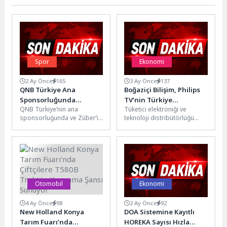
Spor
Ekonomi
2 Ay Önce
165
3 Ay Önce
137
QNB Türkiye Ana
Boğaziçi Bilişim, Philips
Sponsorluğunda
TV’nin Türkiye
QNB Türkiye’nin ana
Tüketici elektroniği ve
Düzenlenen Tennis
Yolculuğunda Daha
sponsorluğunda ve Züber’in
teknoloji distribütörlüğü
Istanbul Open 2026 İş
Güçlü Rol Üstleniyor
co-sponsorluğunda
alanında faaliyet gösteren
Dünyasını Kortlarda
düzenlenen Tennis Istanbul
Boğaziçi Bilişim ve Dağıtım
Buluşturdu
Open 2026, iş dünyasının
A.Ş., TP Vision...
önde...
Otomobil
Ekonomi
4 Ay Önce
98
2 Ay Önce
92
New Holland Konya
DOA Sistemine Kayıtlı
Tarım Fuarı’nda
HOREKA Sayısı Hızla