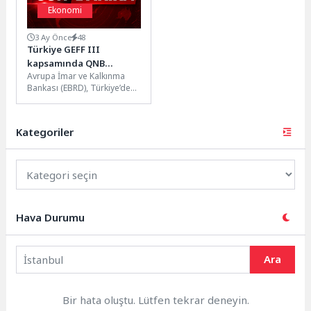
Ekonomi
3 Ay Önce
48
Türkiye GEFF III
kapsamında QNB
Avrupa İmar ve Kalkınma
Leasing’e 50 milyon Euro
Bankası (EBRD), Türkiye’de
finansman sağlandı
yeşil yatırımları desteklemek
amacıyla, Türkiye Yeşil
Ekonomi Finansman...
Kategoriler
Hava Durumu
Ara
Bir hata oluştu. Lütfen tekrar deneyin.