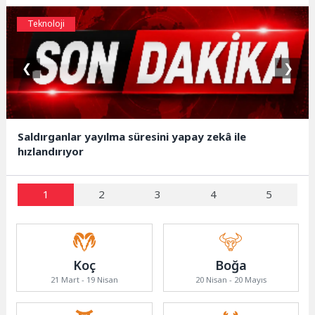
Teknoloji
❮
❯
Saldırganlar yayılma süresini yapay zekâ ile
hızlandırıyor
1
2
3
4
5
Koç
Boğa
21 Mart - 19 Nisan
20 Nisan - 20 Mayıs