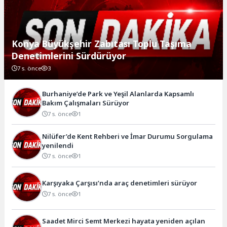
Konya Büyükşehir Zabıtası Toplu Taşıma
Denetimlerini Sürdürüyor
7 s. önce
3
Burhaniye’de Park ve Yeşil Alanlarda Kapsamlı
Bakım Çalışmaları Sürüyor
7 s. önce
1
Nilüfer’de Kent Rehberi ve İmar Durumu Sorgulama
yenilendi
7 s. önce
1
Karşıyaka Çarşısı’nda araç denetimleri sürüyor
7 s. önce
1
Saadet Mirci Semt Merkezi hayata yeniden açılan