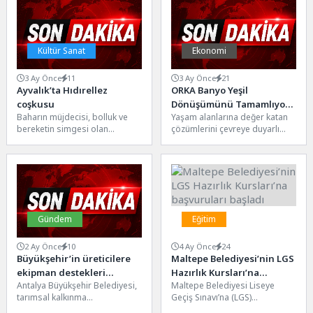
Kültür Sanat
Ekonomi
3 Ay Önce
11
3 Ay Önce
21
Ayvalık’ta Hıdırellez
ORKA Banyo Yeşil
coşkusu
Dönüşümünü Tamamlıyor,
Baharın müjdecisi, bolluk ve
Yaşam alanlarına değer katan
2030 Yol Haritası Hazır
bereketin simgesi olan
çözümlerini çevreye duyarlı
Hıdırellez, Ayvalık’ta
üretim anlayışıyla birleştiren
düzenlenecek şenlikle
ORKA Banyo, ilk
kutlanacak. Ayvalık Belediye
sürdürülebilirlik raporunu...
Başkanı...
Gündem
Eğitim
2 Ay Önce
10
4 Ay Önce
24
Büyükşehir’in üreticilere
Maltepe Belediyesi’nin LGS
ekipman destekleri
Hazırlık Kursları’na
Antalya Büyükşehir Belediyesi,
Maltepe Belediyesi Liseye
sürüyor
başvuruları başladı
tarımsal kalkınma
Geçiş Sınavı’na (LGS)
kooperatiflerine ekipman
hazırlanmak isteyen öğrenciler