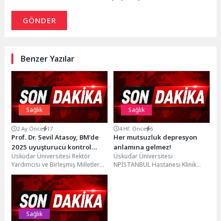
GÖNDER
Benzer Yazılar
Sağlık
Sağlık
2 Ay Önce
17
4 Hf. Önce
6
Prof. Dr. Sevil Atasoy, BM’de
Her mutsuzluk depresyon
2025 uyuşturucu kontrol
anlamına gelmez!
Üsküdar Üniversitesi Rektör
Üsküdar Üniversitesi
raporlarını sundu
Yardımcısı ve Birleşmiş Milletler
NPİSTANBUL Hastanesi Klinik
Uluslararası Uyuşturucu Kontrol
Psikolog Cumali Aydın, mutsuzluk
Kurulu (INCB) Başkanı Prof. Dr....
ile depresyon arasındaki farklar
ile depresyonun...
Sağlık