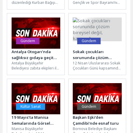
düzenlediği Kurban Bağışı
Gençlik ve Spor Bayramı’nı
Kampanyası başladı.
coşkulu bir kalabalıkla
Hijyenik ortamlarda İslami
gerçekleştirilen 19 Mayıs
usullere göre...
Korteji ve...
Gündem
Gündem
Antalya Otogarı’nda
Sokak çocukları
sağlıksız gıdaya geçit
sorununda çözüm
Antalya Büyükşehir
12 Nisan Uluslararası Sokak
yok
bireysel değil, kamusal!
Belediyesi zabıta ekipleri ile
Çocukları Günü kapsamında
otogar güvenlik
değerlendirmede bulunan
görevlilerinin dikkati, halk
Prof. Dr. Abdullah Karatay,
sağlığını tehdit edebilecek
sokakta yaşayan...
bir...
Kültür Sanat
Gündem
19 Mayıs’ta Manisa
Başkan Eşki’den
Semalarında Görsel
Çamdibi’nde esnaf turu
Manisa Büyükşehir
Bornova Belediye Başkanı
Şölen