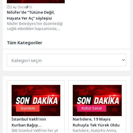
2 Ay Önce
15
Nilüfer’de “Tütüne Değil,
Hayata Yer Aç” söyleşisi
Nilüfer Belediyesi’nin düzenlediği
sağlık etkinlikleri kapsamında;
tütün bağımlılığı, elektronik sigara
tehlikesi ve kapalı alan
Tüm Kategoriler
denetimleri...
Gündem
Kültür Sanat
İstanbul Vakfı’nın
Narlıdere, 19 Mayıs
Kurban Bağışı
Ruhuyla Tek Yürek Oldu
İBB İstanbul Vakfı’nın her yıl
Narlıdere, Atatürk’ü Anma,
Kampanyası Başladı