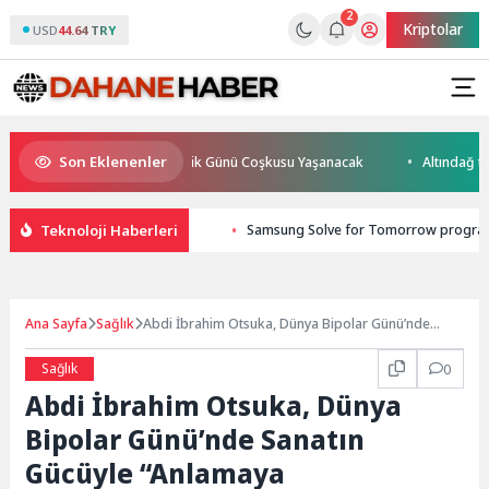
2
Kriptolar
USD
44.64 TRY
Son Eklenenler
 Ağustos Uluslararası Gençlik Günü Coşkusu Yaşanacak
Altındağ trafi
Teknoloji Haberleri
Samsung Solve for Tomorrow programı
Ana Sayfa
Sağlık
Abdi İbrahim Otsuka, Dünya Bipolar Günü’nde
Sanatın Gücüyle “Anlamaya #ZamanAyır” Diyor
Sağlık
0
Abdi İbrahim Otsuka, Dünya
Bipolar Günü’nde Sanatın
Gücüyle “Anlamaya