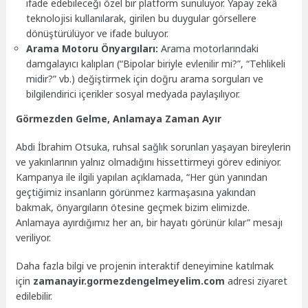
ifade edebileceği özel bir platform sunuluyor. Yapay zekâ
teknolojisi kullanılarak, girilen bu duygular görsellere
dönüştürülüyor ve ifade buluyor.
Arama Motoru Önyargıları:
Arama motorlarındaki
damgalayıcı kalıpları (“Bipolar biriyle evlenilir mi?”, “Tehlikeli
midir?” vb.) değiştirmek için doğru arama sorguları ve
bilgilendirici içerikler sosyal medyada paylaşılıyor.
Görmezden Gelme, Anlamaya Zaman Ayır
Abdi İbrahim Otsuka, ruhsal sağlık sorunları yaşayan bireylerin
ve yakınlarının yalnız olmadığını hissettirmeyi görev ediniyor.
Kampanya ile ilgili yapılan açıklamada, “Her gün yanından
geçtiğimiz insanların görünmez karmaşasına yakından
bakmak, önyargıların ötesine geçmek bizim elimizde.
Anlamaya ayırdığımız her an, bir hayatı görünür kılar” mesajı
veriliyor.
Daha fazla bilgi ve projenin interaktif deneyimine katılmak
için
zamanayir.gormezdengelmeyelim.com
adresi ziyaret
edilebilir.