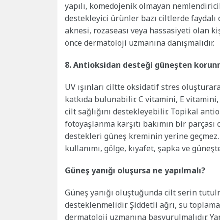
yapılı, komedojenik olmayan nemlendiricil
destekleyici ürünler bazı ciltlerde faydalı o
aknesi, rozaseası veya hassasiyeti olan k
önce dermatoloji uzmanına danışmalıdır.
8. Antioksidan desteği güneşten korun
UV ışınları ciltte oksidatif stres oluştura
katkıda bulunabilir. C vitamini, E vitamin
cilt sağlığını destekleyebilir. Topikal ant
fotoyaşlanma karşıtı bakımın bir parçası 
destekleri güneş kreminin yerine geçmez
kullanımı, gölge, kıyafet, şapka ve güneş
Güneş yanığı oluşursa ne yapılmalı?
Güneş yanığı oluştuğunda cilt serin tutulm
desteklenmelidir. Şiddetli ağrı, su toplama
dermatoloji uzmanına başvurulmalıdır. Yan