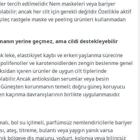
er tercih edilmelidir. Nem maskeleri veya bariyer
labilir; ancak her cilt için gerekli değildir. Özellikle aktif
işiler, rastgele maske ve peeling ürünleri kullanmadan
manın yerine geçmez, ama cildi destekleyebilir
rak leke, elastikiyet kaybı ve erken yaşlanma sürecine
i, polifenoller ve karotenoidlerden zengin beslenme genel
ioksidan içeren ürünler de uygun cilt tiplerinde
olabilir. Ancak antioksidan serumlar veya besin
. Güneşten korunmanın temeli; doğru güneş koruyucu
ten kaçınma davranışlarının birlikte uygulanmasıdır.
alı, bol su içilmeli, parfümsüz nemlendiricilerle bariyer
sı, ateş, titreme, bulantı veya yaygın yanık varsa
ık bölgeye diş macunu, yoğurt, kolonya veya bilinçsiz