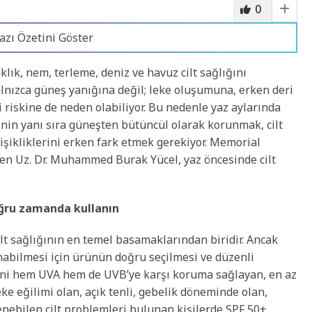
0
azı Özetini Göster
klık, nem, terleme, deniz ve havuz cilt sağlığını
alnızca güneş yanığına değil; leke oluşumuna, erken deri
riskine de neden olabiliyor. Bu nedenle yaz aylarında
in yanı sıra güneşten bütüncül olarak korunmak, cilt
işikliklerini erken fark etmek gerekiyor. Memorial
en Uz. Dr. Muhammed Burak Yücel, yaz öncesinde cilt
oğru zamanda kullanın
lt sağlığının en temel basamaklarından biridir. Ancak
abilmesi için ürünün doğru seçilmesi ve düzenli
ani hem UVA hem de UVB’ye karşı koruma sağlayan, en az
eke eğilimi olan, açık tenli, gebelik döneminde olan,
nebilen cilt problemleri bulunan kişilerde SPF 50+