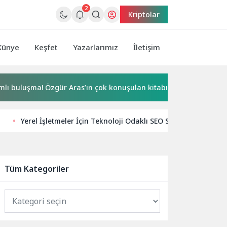
2
Kriptolar
Künye
Keşfet
Yazarlarımız
İletişim
a! Özgür Aras’ın çok konuşulan kitabı yeni baskısını Titanic Lux
Yerel İşletmeler İçin Teknoloji Odaklı SEO Stratejileri
Tüm Kategoriler