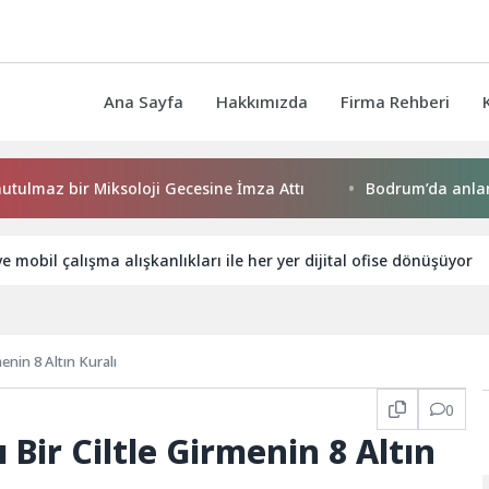
Ana Sayfa
Hakkımızda
Firma Rehberi
bir Miksoloji Gecesine İmza Attı
Bodrum’da anlamlı buluşm
 mobil çalışma alışkanlıkları ile her yer dijital ofise dönüşüyor
rmenin 8 Altın Kuralı
0
lı Bir Ciltle Girmenin 8 Altın