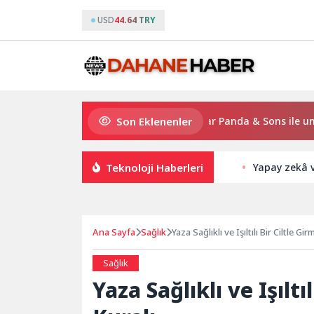
USD
44.64 TRY
Son Eklenenler
Gloria Hotels & Resorts, Ödüllü bar Panda & Sons ile unutulmaz 
Teknoloji Haberleri
Yapay zekâ ve
Ana Sayfa
Sağlık
Yaza Sağlıklı ve Işıltılı Bir Ciltle Gi
Sağlık
Yaza Sağlıklı ve Işıltı