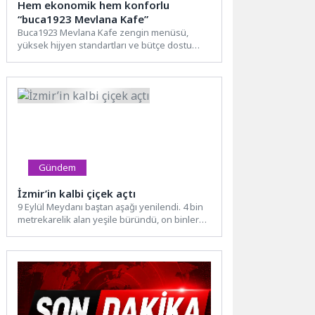
Hem ekonomik hem konforlu
“buca1923 Mevlana Kafe”
Buca1923 Mevlana Kafe zengin menüsü,
yüksek hijyen standartları ve bütçe dostu
fiyatlarıyla şehrin gürültüsünden kaçıp...
Gündem
İzmir’in kalbi çiçek açtı
9 Eylül Meydanı baştan aşağı yenilendi. 4 bin
metrekarelik alan yeşile büründü, on binlerce
bitkiyle...