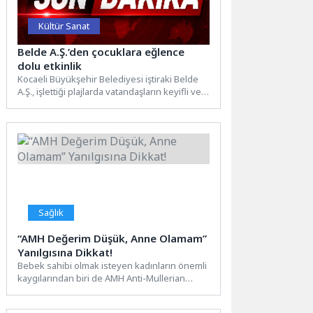
Kültür Sanat
Belde A.Ş.’den çocuklara eğlence
dolu etkinlik
Kocaeli Büyükşehir Belediyesi iştiraki Belde
A.Ş., işlettiği plajlarda vatandaşların keyifli ve
güzel vakit geçirmesi için...
Sağlık
“AMH Değerim Düşük, Anne Olamam”
Yanılgısına Dikkat!
Bebek sahibi olmak isteyen kadınların önemli
kaygılarından biri de AMH Anti-Mullerian
Hormon) testi düşüklüğüdür. Bu...