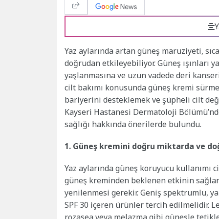
Y
Yaz aylarında artan güneş maruziyeti, sıca
doğrudan etkileyebiliyor. Güneş ışınları y
yaşlanmasına ve uzun vadede deri kanseri 
cilt bakımı konusunda güneş kremi sürmen
bariyerini desteklemek ve şüpheli cilt değ
Kayseri Hastanesi Dermatoloji Bölümü’nd
sağlığı hakkında önerilerde bulundu.
1. Güneş kremini doğru miktarda ve d
Yaz aylarında güneş koruyucu kullanımı ci
güneş kreminden beklenen etkinin sağlan
yenilenmesi gerekir. Geniş spektrumlu, y
SPF 30 içeren ürünler tercih edilmelidir. L
rozasea veya melazma gibi güneşle tetikle