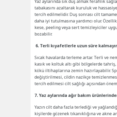
Yaz aylarında sık duş almak ferahlık sağla
tabakasını azaltarak kuruluk ve hassasiyeti
tercih edilmelidir. Duş sonrası cilt tama
daha iyi tutulmasına yardımcı olur. Özelli
kese, peeling veya sert temizleyiciler uyg
bozabilir.
6. Terli kıyafetlerle uzun süre kalmayı
Sıcak havalarda terleme artar. Terli ve nem
kasık ve koltuk altı gibi bölgelerde tahriş, 
kökü iltihaplarına zemin hazırlayabilir. S
değiştirilmesi, cildin nazikçe temizlenme
tercih edilmesi cilt sağlığı açısından öneml
7. Yaz aylarında ağır bakım ürünlerinde
Yazın cilt daha fazla terlediği ve yağlandı
kişilerde gözenek tıkanıklığına ve akne ar