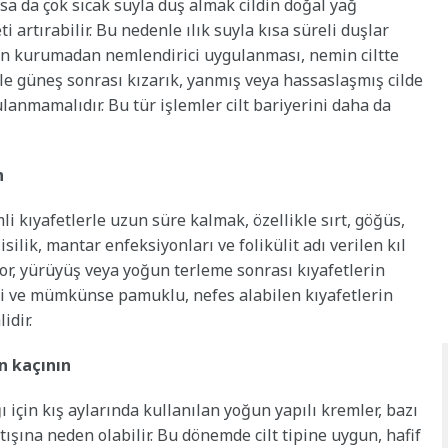
sa da çok sıcak suyla duş almak cildin doğal yağ
 artırabilir. Bu nedenle ılık suyla kısa süreli duşlar
men kurumadan nemlendirici uygulanması, nemin ciltte
kle güneş sonrası kızarık, yanmış veya hassaslaşmış cilde
ulanmamalıdır. Bu tür işlemler cilt bariyerini daha da
n
li kıyafetlerle uzun süre kalmak, özellikle sırt, göğüs,
isilik, mantar enfeksiyonları ve folikülit adı verilen kıl
por, yürüyüş veya yoğun terleme sonrası kıyafetlerin
si ve mümkünse pamuklu, nefes alabilen kıyafetlerin
idir.
n kaçının
ğı için kış aylarında kullanılan yoğun yapılı kremler, bazı
tışına neden olabilir. Bu dönemde cilt tipine uygun, hafif