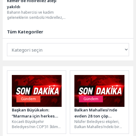
Kemer’de Hıdırellez ateşi
yakıldı
Baharın habercisi ve kadim
geleneklerin sembolü Hıdırellez,
tüm yurtta olduğu gibi Kemer'de
de kutlandı. Hakkı...
Tüm Kategoriler
Gündem
Gündem
Başkan Büyükakın:
Balkan Mahallesi’nde
“Marmara için herkes
evden 28 ton çöp
Kocaeli Büyükşehir
Nilüfer Belediyesi ekipleri,
elini taşın altına koymalı”
çıkarıldı
Belediyesi’nin COP’31 İklim
Balkan Mahallesi’ndeki bir
Zirvesi’ne veri
evi temizledi. Evden çıkarılan