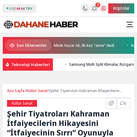
2
Kriptolar
USD
44.64 TRY
Son Eklenenler
TT ile İstanbul’da
Minik Hazar Ali, ilk kez “anne” dedi
Kalitel
Teknoloji Haberleri
Samsung Multi Split Klimalar, Rüzgarsız S
Ana Sayfa
Kültür Sanat
Şehir Tiyatroları Kahraman İtfaiyecilerin
Hikayesini “İtfaiyecinin Sırrı” Oyunuyla
Anlatıyor
Kültür Sanat
0
Şehir Tiyatroları Kahraman
İtfaiyecilerin Hikayesini
“İtfaiyecinin Sırrı” Oyunuyla