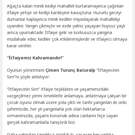
Ağaçta kalan minik kediyi mahalleli kurtaramayınca çağırılan
itfaiye yetişir ve kediyi kardeşine kavuşturur. Huzurlu geceyi
dumanlar kaplayınca minik kediler miyavlayarak mahalleliyi
uyandırır. Yangın çıkmıştır ve evde yalnız yaşayan huysuz yaşlı
amca uyumaktadır. İtfaiye gelir ve korkusuzca yangına
müdahale eder, kediler çok etkilenmişlerdir ve itfaiyeci olmaya
karar verirler.
“İtfaiyemiz Kahramandır!”
Oyunun yönetmeni
Çimen Turunç Baturalp
“İtfaiyecinin
Sırrı”nı şöyle anlatıyor:
“İtfaiyecinin Sırrı” itfaiye teşkilatını ve yaşamımızdaki
vazgeçilmez yerini örneklerle anlamaya, anlatmaya çalışan bir
çocuk oyunu olmak üzere yola çıktı ve tarihi yangınları ile ünlü
şehrimizde, her yıl yangınlarla yok olan hektarlarca
ormanımızda, yaşamı korumak adına canlarını hiçe sayan
gerçek kahramanlarla tanıştırdı bizi.
Daha yakından tanıdıkça gördük ki, yaşayan her varlığa