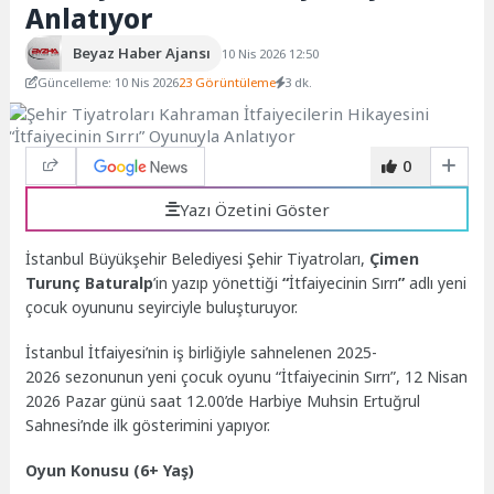
Anlatıyor
Beyaz Haber Ajansı
10 Nis 2026 12:50
Güncelleme: 10 Nis 2026
23 Görüntüleme
3 dk.
0
Yazı Özetini Göster
İstanbul Büyükşehir Belediyesi Şehir Tiyatroları,
Çimen
Turunç Baturalp
’in yazıp yönettiği
“
İtfaiyecinin Sırrı
”
adlı yeni
çocuk oyununu seyirciyle buluşturuyor.
İstanbul İtfaiyesi’nin iş birliğiyle sahnelenen 2025-
2026 sezonunun yeni çocuk oyunu “İtfaiyecinin Sırrı”, 12 Nisan
2026 Pazar günü saat 12.00’de Harbiye Muhsin Ertuğrul
Sahnesi’nde ilk gösterimini yapıyor.
Oyun Konusu (6+ Yaş)