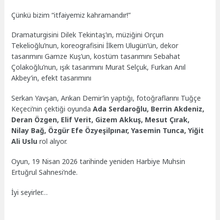
Çünkü bizim “itfaiyemiz kahramandır!”
Dramaturgisini Dilek Tekintaş’ın, müziğini Orçun
Tekelioğlu’nun, koreografisini İlkem Ulugün’ün, dekor
tasarımını Gamze Kuş’un, kostüm tasarımını Sebahat
Çolakoğlu’nun, ışık tasarımını Murat Selçuk, Furkan Anıl
Akbey’in, efekt tasarımını
Serkan Yavşan, Arıkan Demir’in yaptığı, fotoğraflarını Tuğçe
Keçeci’nin çektiği oyunda
Ada Serdaroğlu, Berrin Akdeniz,
Deran Özgen, Elif Verit, Gizem Akkuş, Mesut Çırak,
Nilay Bağ, Özgür Efe Özyeşilpınar, Yasemin Tunca, Yiğit
Ali Uslu
rol alıyor.
Oyun,
19
Nisan 2026 tarihinde yeniden Harbiye Muhsin
Ertuğrul Sahnesi’nde.
İyi seyirler…