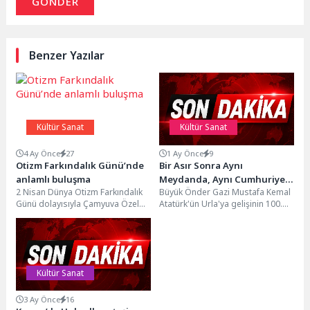
GÖNDER
Benzer Yazılar
Kültür Sanat
Kültür Sanat
4 Ay Önce
27
1 Ay Önce
9
Otizm Farkındalık Günü’nde
Bir Asır Sonra Aynı
anlamlı buluşma
Meydanda, Aynı Cumhuriyet
2 Nisan Dünya Otizm Farkındalık
Büyük Önder Gazi Mustafa Kemal
Sevdasıyla
Günü dolayısıyla Çamyuva Özel
Atatürk'ün Urla'ya gelişinin 100.
Eğitim Uygulama Okulu’nda
yılı, düzenlenen tören ve kortej
anlamlı bir etkinlik...
yürüyüşüyle...
Kültür Sanat
3 Ay Önce
16