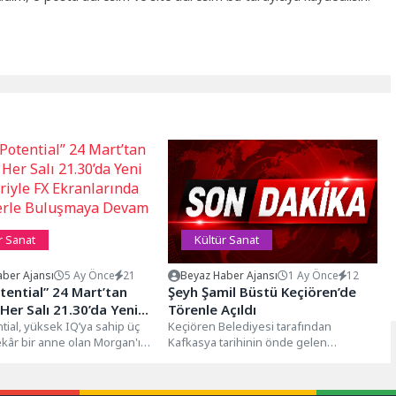
r Sanat
Kültür Sanat
ber Ajansı
5 Ay Önce
21
Beyaz Haber Ajansı
1 Ay Önce
12
tential” 24 Mart’tan
Şeyh Şamil Büstü Keçiören’de
 Her Salı 21.30’da Yeni
Törenle Açıldı
iyle FX Ekranlarında
tial, yüksek IQ’ya sahip üç
Keçiören Belediyesi tarafından
kâr bir anne olan Morgan'ın,
Kafkasya tarihinin önde gelen
lerle Buluşmaya Devam
larak çalıştığı...
liderlerinden Şeyh Şamil anısına
hazırlanan büst, Şehit Kubilay...