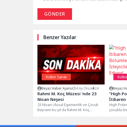
GÖNDER
Benzer Yazılar
Kültür Sanat
Kültü
Beyaz Haber Ajansı
4 Ay Önce
24
Beyaz Ha
Rahmi M. Koç Müzesi ‘nde 23
“High Po
Nisan Neşesi
İtibaren
23 Nisan Ulusal Egemenlik ve Çocuk
Bölümler
High Poten
Bayramı bu yıl da Rahmi M. Koç
çocuklu be
İzleyici
Müzesi’nde birbirinden...
temizlikçi o
Ediyor!