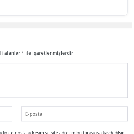
li alanlar
*
ile işaretlenmişlerdir
adım, e-posta adresim ve site adresim bu tarayıcıya kaydedilsin.