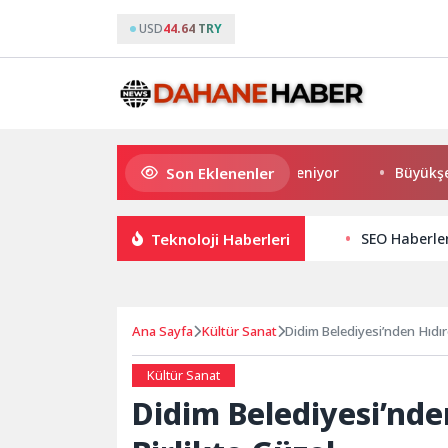
USD
44.64 TRY
Son Eklenenler
Burhaniye’de Ulaşım Ağı Güçleniyor
Büyükşehir’den 
Teknoloji Haberleri
SEO Haberler
Ana Sayfa
Kültür Sanat
Didim Belediyesi’nden Hıdıre
Kültür Sanat
Didim Belediyesi’nden