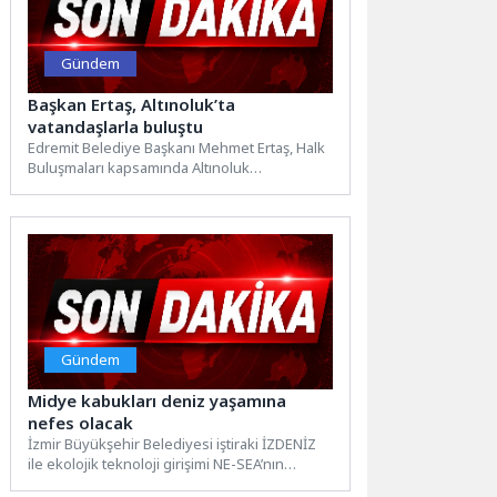
Gündem
Başkan Ertaş, Altınoluk’ta
vatandaşlarla buluştu
Edremit Belediye Başkanı Mehmet Ertaş, Halk
Buluşmaları kapsamında Altınoluk
Mahallesi’nde vatandaşlarla bir araya geldi.
Mahalle...
Gündem
Midye kabukları deniz yaşamına
nefes olacak
İzmir Büyükşehir Belediyesi iştiraki İZDENİZ
ile ekolojik teknoloji girişimi NE-SEA’nın
TÜBİTAK destekli projesi kapsamında, atık...