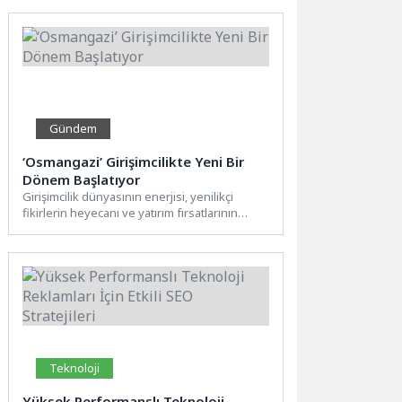
Gündem
‘Osmangazi’ Girişimcilikte Yeni Bir
Dönem Başlatıyor
Girişimcilik dünyasının enerjisi, yenilikçi
fikirlerin heyecanı ve yatırım fırsatlarının
dinamizmi bu kez Osmangazi’de buluşuyor.
Osmangazi...
Teknoloji
Yüksek Performanslı Teknoloji