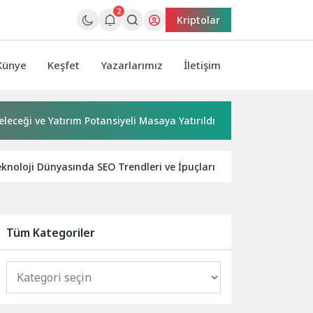
2
Kriptolar
Künye
Keşfet
Yazarlarımız
İletişim
 Yatırım Potansiyeli Masaya Yatırıldı
Başkan Pekyatırmacı
knoloji Dünyasında SEO Trendleri ve İpuçları
Yerel İşletme
Tüm Kategoriler