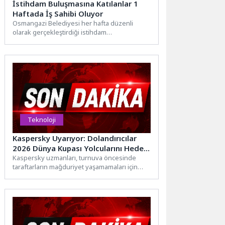
İstihdam Buluşmasına Katılanlar 1
Haftada İş Sahibi Oluyor
Osmangazi Belediyesi her hafta düzenli
olarak gerçekleştirdiği istihdam
buluşmalarıyla iş arayan vatandaşları iş sahibi
yapmaya...
Teknoloji
Kaspersky Uyarıyor: Dolandırıcılar
2026 Dünya Kupası Yolcularını Hedef
Alıyor
Kaspersky uzmanları, turnuva öncesinde
taraftarların mağduriyet yaşamamaları için
seyahat planı yaparken hangi çevrimiçi
tekliflere karşı...