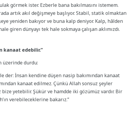
 kulak görmek ister. Ezberle bana bakılmasını istemem.
ada artık akıl değişmeye başlıyor. Stabil, statik olmaktan
 şeye yeniden bakıyor ve buna kalp deniyor. Kalp, hâlden
 hale giren dünyayı tek hale sokmaya çalışan aklımızdı.
 kanaat edebilir.”
n üzerinde durdu:
yle der: İnsan kendine düşen nasip bakımından kanaat
kımından kanaat edilmez. Çünkü Allah sonsuz şeyler
z bize yetebilir. Şükür ve hamdde iki gözümüz vardır. Bir
h’ın verebileceklerine bakarız.”