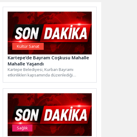
Kültür Sanat
Kartepe’de Bayram Coşkusu Mahalle
Mahalle Yaşandı
Kartepe Belediyesi, Kurban Bayramı
etkinlikleri kapsamında düzenlediği
“Mahallemde Şenlik Var” programı ile bayram
sevincini ilçenin...
Sağlık