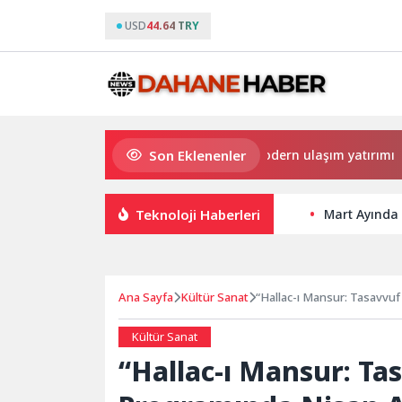
USD
44.64 TRY
Son Eklenenler
Büyükşehir’den Darıca’ya modern ulaşım yatırımı
Ha
Teknoloji Haberleri
Mart Ayında 
Ana Sayfa
Kültür Sanat
“Hallac-ı Mansur: Tasavvuf 
Kültür Sanat
“Hallac-ı Mansur: Tas