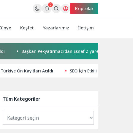
2
Kriptolar
Künye
Keşfet
Yazarlarımız
İletişim
Başkan Pekyatırmacı’dan Esnaf Ziyareti
Çocuklar boyadı,
Türkiye Ön Kayıtları Açıldı
SEO İçin Etkili Başlık Stratejiler
Tüm Kategoriler