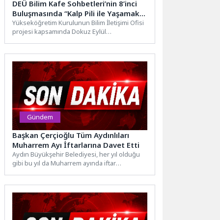
DEÜ Bilim Kafe Sohbetleri’nin 8’inci
Buluşmasında “Kalp Pili ile Yaşamak”
Konuşuldu
Yükseköğretim Kurulunun Bilim İletişimi Ofisi
projesi kapsamında Dokuz Eylül
Üniversitesinde düzenlenen Bilim Kafe
Sohbetlerinin sekizinci...
Gündem
Başkan Çerçioğlu Tüm Aydınlıları
Muharrem Ayı İftarlarına Davet Etti
Aydın Büyükşehir Belediyesi, her yıl olduğu
gibi bu yıl da Muharrem ayında iftar
programları düzenleyerek...