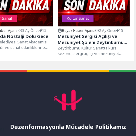
r Sanat
Kültür Sanat
ber Ajansı
3 Ay Önce
15
Beyaz Haber Ajansı
2 Ay Önce
15
’da Nostalji Dolu Gece
Mezuniyet Sergisi Açılışı ve
elediyesi Sanat Akademisi
Mezuniyet Şöleni Zeytinburnu
ür ve sanat etkinliklerine
Kültür Sanat’ta Gerçekleşti
Zeytinburnu Kültür Sanat’ta kurs
amaya devam ediyor. Bu
sezonu, sergi açılışı ve mezuniyet
..
şöleniyle tamamlandı. 13 Haziran
Cumartesi günü...
Dezenformasyonla Mücadele Politikamız
mı