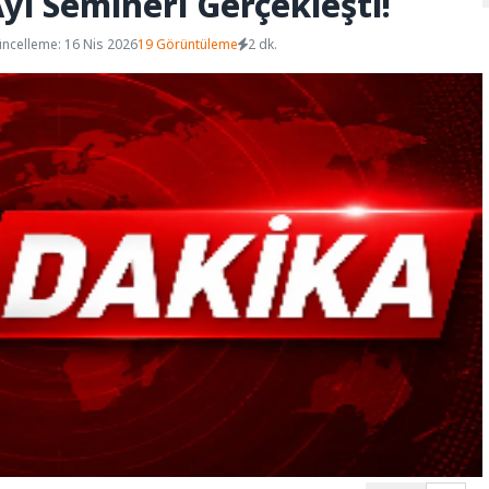
ı Semineri Gerçekleşti!
ncelleme: 16 Nis 2026
19 Görüntüleme
2 dk.