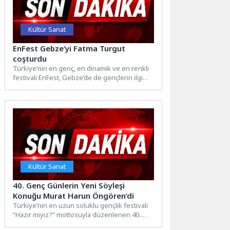
Kültür Sanat
EnFest Gebze’yi Fatma Turgut
coşturdu
Türkiye’nin en genç, en dinamik ve en renkli
festivali EnFest, Gebze’de de gençlerin ilgi
odağı...
Kültür Sanat
40. Genç Günlerin Yeni Söyleşi
Konuğu Murat Harun Öngören’di
Türkiye’nin en uzun soluklu gençlik festivali
“Hazır mıyız?” mottosuyla düzenlenen 40.
Genç Günler’de, Müze Gazhane...