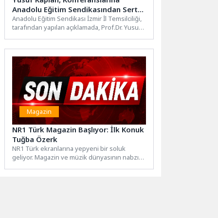
Anadolu Eğitim Sendikasından Sert
Tepki !
Anadolu Eğitim Sendikası İzmir İl Temsilciliği,
tarafından yapılan açıklamada, Prof.Dr. Yusuf
Kaplan tarafından okullarda ve...
Magazin
NR1 Türk Magazin Başlıyor: İlk Konuk
Tuğba Özerk
NR1 Türk ekranlarına yepyeni bir soluk
geliyor. Magazin ve müzik dünyasının nabzını
tutacak olan “NR1...