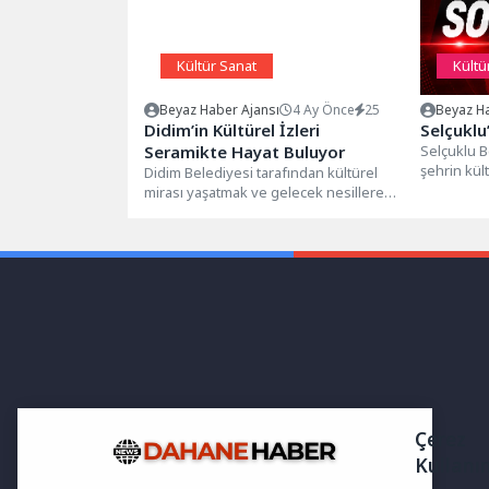
Kültür Sanat
Kültü
Beyaz Haber Ajansı
4 Ay Önce
25
Beyaz Ha
Didim’in Kültürel İzleri
Selçuklu
Seramikte Hayat Buluyor
Selçuklu B
şehrin kült
Didim Belediyesi tarafından kültürel
katkı sağl
mirası yaşatmak ve gelecek nesillere
kapsamda.
aktarmak amacıyla yürütülen çalışmalar
kapsamında faaliyet...
Çerez
Kullanı