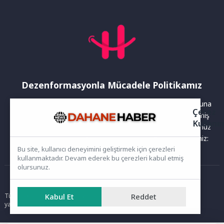
Dezenformasyonla Mücadele Politikamız
Yayınlanan haberler doğruluk ilkesi gözetilerek hazırlanır. Buna
Çerez
rağmen bazı içeriklerde eksik, hatalı veya güncelliğini yitirmiş
Kullanı
bilgiler bulunabilir.Yanlış veya yanıltıcı olduğunu düşündüğünüz
haberleri aşağıdaki iletişim kanallarından bize bildirebilirsiniz:
Bu site, kullanıcı deneyimini geliştirmek için çerezleri
kullanmaktadır. Devam ederek bu çerezleri kabul etmiş
olursunuz.
Ana Sayfa
Tüm hakları saklıdır. Sitede yer alan içerikler izinsiz kopyalanamaz,
Kabul Et
Reddet
yayımlanamaz ve kullanılamaz.