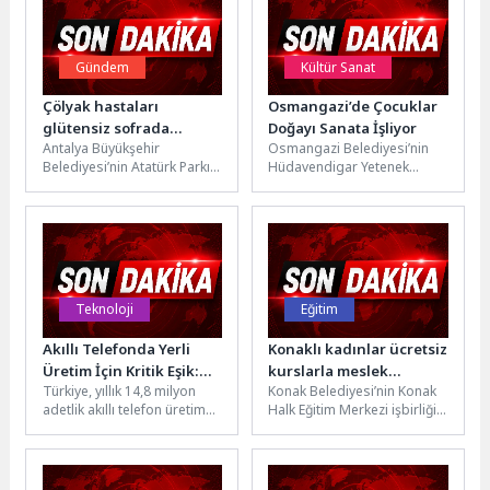
Gündem
Kültür Sanat
Çölyak hastaları
Osmangazi’de Çocuklar
glütensiz sofrada
Doğayı Sanata İşliyor
Antalya Büyükşehir
Osmangazi Belediyesi’nin
buluştu
Belediyesi’nin Atatürk Parkı
Hüdavendigar Yetenek
içerisinde bulunan EKDAĞ
Evi’nde başlattığı “Orman
Sosyal Tesisi’nde çölyak
Sanatları Atölyesi”,
hastalarına uygun glütensiz
çocukların doğadan
menü...
toplanan materyalleri sanat
eserine...
Teknoloji
Eğitim
Akıllı Telefonda Yerli
Konaklı kadınlar ücretsiz
Üretim İçin Kritik Eşik:
kurslarla meslek
Türkiye, yıllık 14,8 milyon
Konak Belediyesi’nin Konak
Potansiyel Var, Destek
öğreniyor
adetlik akıllı telefon üretim
Halk Eğitim Merkezi işbirliği
Şart
kapasitesiyle bölgesinin
ile Zeytinlik Semt
önemli üretim
Merkezi’nde hayata geçirdiği
merkezlerinden biri
Protez Tırnak...
konumunda...