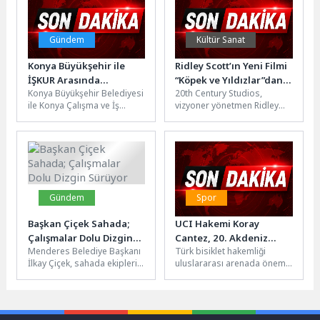
Gündem
Kültür Sanat
Konya Büyükşehir ile
Ridley Scott’ın Yeni Filmi
İŞKUR Arasında
“Köpek ve Yıldızlar”dan
Konya Büyükşehir Belediyesi
20th Century Studios,
İstihdama Katkı
İlk Fragman Yayınlandı
ile Konya Çalışma ve İş
vizyoner yönetmen Ridley
Sağlayacak Protokol
Kurumu (İŞKUR ) arasında
Scott imzalı Köpek ve
İmzalandı
istihdama katkı sağlamak...
Yıldızlar (The Dog
Stars) filminin ilk fragmanını
ve afişini...
Gündem
Spor
Başkan Çiçek Sahada;
UCI Hakemi Koray
Çalışmalar Dolu Dizgin
Cantez, 20. Akdeniz
Menderes Belediye Başkanı
Türk bisiklet hakemliği
Sürüyor
Oyunları’nda Başhakem
İlkay Çiçek, sahada ekipleri
uluslararası arenada önemli
Olarak Görev Yapacak
gezerek yapılan çalışmaları
bir başarıya daha imza attı.
inceledi. İşleri denetleyip
UCI Uluslararası Yol
ilerlemeler hakkında...
Bisikleti...