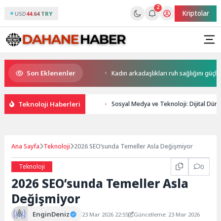
2
Kriptolar
USD
44.64 TRY
Son Eklenenler
ni yapay zekaya bırakıyor
Kadın arkadaşlıkları ruh sağlığını güçlendiri
Teknoloji Haberleri
Sosyal Medya ve Teknoloji: Dijital Dün
Ana Sayfa
Teknoloji
2026 SEO’sunda Temeller Asla Değişmiyor
Teknoloji
0
2026 SEO’sunda Temeller Asla
Değişmiyor
EnginDeniz
23 Mar 2026 22:55
Güncelleme: 23 Mar 2026