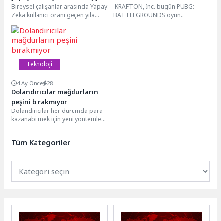
Bireysel çalışanlar arasında Yapay
KRAFTON, Inc. bugün PUBG:
içinde işlerinin en az yarısını
Haritasını açıklama
Zeka kullanıcı oranı geçen yıla
BATTLEGROUNDS oyun
gerçekleştirebileceğine
göre 23 puan artarak %74'e
geliştirme süreçlerinin 2026 yol
inanıyor
ulaştıBireysel...
haritasını açıkladı. Oyun bir
yandan 9. yıl dönümü...
Teknoloji
4 Ay Önce
28
Dolandırıcılar mağdurların
peşini bırakmıyor
Dolandırıcılar her durumda para
kazanabilmek için yeni yöntemler
deniyorlar, fırsatları kovalıyorlar.
Israrcı bir yapıya sahip...
Tüm Kategoriler