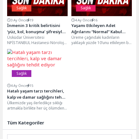
Sağlık
Sağlık
3 Ay Önce
19
4 Ay Önce
16
İnmenin 3 kritik belirtisini
Yaşamı Etkileyen Adet
‘yüz, kol, konuşma’ şifresiyle
Ağrılarını “Normal” Kabul
Üsküdar Üniversitesi
Üreme çağındaki kadınların
hatırlamak hayat kurtarır!
Etmeyin
NPİSTANBUL Hastanesi Nöroloji
yaklaşık yüzde 10’unu etkileyen bu
Uzmanı Dr. Celal Şalçini, 10 Mayıs
hastalık, çoğu zaman yıllarca fark
Dünya İnme Farkındalık Günü...
edilmeden ilerleyebiliyor....
Sağlık
4 Ay Önce
15
Hatalı yaşam tarzı tercihleri,
kalp ve damar sağlığını tehdit
Ülkemizde yaş ilerledikçe sıklığı
ediyor
artmakla birlikte her üç ölümden
birinin kalp ve damar
hastalıklarından kaynaklandığını...
Tüm Kategoriler