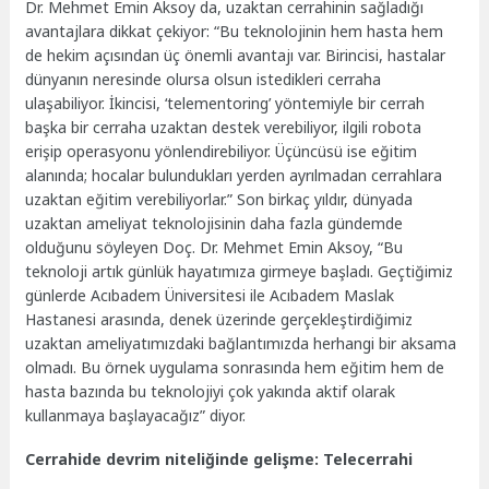
Dr. Mehmet Emin Aksoy da, uzaktan cerrahinin sağladığı
avantajlara dikkat çekiyor: “Bu teknolojinin hem hasta hem
de hekim açısından üç önemli avantajı var. Birincisi, hastalar
dünyanın neresinde olursa olsun istedikleri cerraha
ulaşabiliyor. İkincisi, ‘telementoring’ yöntemiyle bir cerrah
başka bir cerraha uzaktan destek verebiliyor, ilgili robota
erişip operasyonu yönlendirebiliyor. Üçüncüsü ise eğitim
alanında; hocalar bulundukları yerden ayrılmadan cerrahlara
uzaktan eğitim verebiliyorlar.” Son birkaç yıldır, dünyada
uzaktan ameliyat teknolojisinin daha fazla gündemde
olduğunu söyleyen Doç. Dr. Mehmet Emin Aksoy, “Bu
teknoloji artık günlük hayatımıza girmeye başladı. Geçtiğimiz
günlerde Acıbadem Üniversitesi ile Acıbadem Maslak
Hastanesi arasında, denek üzerinde gerçekleştirdiğimiz
uzaktan ameliyatımızdaki bağlantımızda herhangi bir aksama
olmadı. Bu örnek uygulama sonrasında hem eğitim hem de
hasta bazında bu teknolojiyi çok yakında aktif olarak
kullanmaya başlayacağız” diyor.
Cerrahide devrim niteliğinde gelişme: Telecerrahi