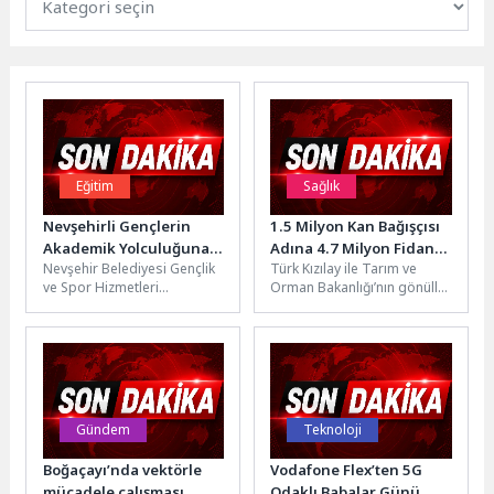
Eğitim
Sağlık
Nevşehirli Gençlerin
1.5 Milyon Kan Bağışçısı
Akademik Yolculuğuna
Adına 4.7 Milyon Fidan
Nevşehir Belediyesi Gençlik
Türk Kızılay ile Tarım ve
Işık Tutuyoruz
Dikildi
ve Spor Hizmetleri
Orman Bakanlığı’nın gönüllü
Müdürlüğü bünyesinde
kan bağışını teşvik etmek ve
faaliyet gösteren Gönüllü
ülke genelinde...
Eğitim Merkezi, 2026 yılı...
Gündem
Teknoloji
Boğaçayı’nda vektörle
Vodafone Flex’ten 5G
mücadele çalışması
Odaklı Babalar Günü