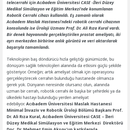
telecerrahi için Acıbadem Üniversitesi CASE -İleri Düzey
Medikal Simülasyon ve Eğitim Merkezi’nde konumlanan
Robotik Cerrahi cihazı kullanıldı. Eş zamanlı olarak
Acıbadem Maslak Hastanesi’ndeki robotik cerrahi cihazının
konsolunda ise Üroloji Uzmanı Prof. Dr. Ali Rıza Kural vardı.
Bir denek hayvanında gerçekleştirilen prostat ameliyatı, iki
ayrı merkezden birbirine anlık görüntü ve veri aktarılarak
başarıyla tamamlandı.
Teknolojinin baş döndürücü hızla geliştiği günümüzde, bu
dönüşüm sağlık teknolojileri alanında da etkisini güçlü şekilde
gösteriyor. Örneğin; artık ameliyat olmak için operasyonu
gerçekleştirecek cerrahın bulunduğu hastanede olmanıza
gerek yok. Dünyanın neresinde olursanız olun, alanında
uzman bir cerrah, robotik cerrahi ile başka bir şehirdeki ya da
ülkedeki hastayı bulunduğu yerden ameliyat
edebiliyor.
Acıbadem Üniversitesi Maslak Hastanesi
Minimal İnvaziv ve Robotik Üroloji Bölümü Başkanı Prof.
Dr. Ali Rıza Kural, Acıbadem Üniversitesi CASE – İleri
Düzey Medikal Simülasyon ve Eğitim Merkezi Direktörü
Doç. Dr. Mehmet Emin Aksoy’un katkılarıyla