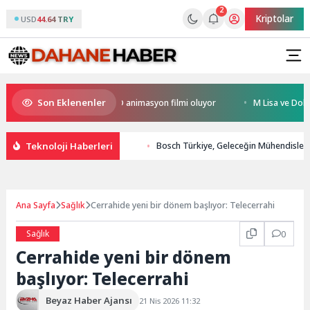
2
Kriptolar
USD
44.64 TRY
Son Eklenenler
ral Türkiye’nin ilk IMAX® animasyon filmi oluyor
M Lisa ve Dolu Kadeh
Teknoloji Haberleri
Bosch Türkiye, Geleceğin Mühendislerin
Ana Sayfa
Sağlık
Cerrahide yeni bir dönem başlıyor: Telecerrahi
Sağlık
0
Cerrahide yeni bir dönem
başlıyor: Telecerrahi
Beyaz Haber Ajansı
21 Nis 2026 11:32