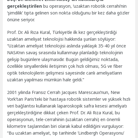
gerçekleştirilen
bu operasyon, ‘uzaktan robotik cerrahi’nin
‘şimdilik’ tıpta gelinen son nokta olduğunu bir kez daha gözler
önüne seriyor.
Prof. Dr. Ali Rıza Kural, Türkiye’de ilk kez gerçekleştirdiği
uzaktan ameliyat teknolojisi hakkında şunları söylüyor:
“Uzaktan ameliyat teknolojisi aslında yaklaşık 35-40 yıl önce
NASA’nın savaş sırasında kullanmayı planladığı teknolojinin
gelişip bugünlere ulaşmasıdır. Bugün geldiğimiz noktada,
özellikle sinyallerdeki iletişimin çok hızlı olması, 5G ve fiber
optik teknolojilerin gelişmesi sayesinde canlı ameliyatların
uzaktan yapılması mümkün hale geldi.”
2001 yılında Fransız Cerrah Jacques Marescaux’nun, New
York’tan Paris’teki bir hastaya robotik sistemler ve yüksek hızlı
veri bağlantısı kullanarak laparoskopik safra kesesi ameliyatı
gerçekleştirdiğine dikkat çeken Prof. Dr. Ali Rıza Kural, bu
operasyonun, tele-cerrahinin (uzaktan cerrahi) en önemli
kilometre taşlarından biri olarak kabul edildiğini vurguluyor:
“Bu uzaktan ameliyat, tıp tarihinde ‘Lindbergh Operasyonu’