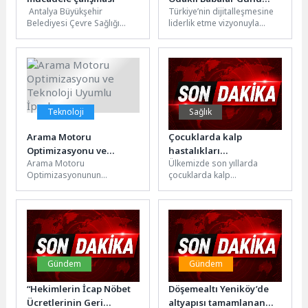
Antalya Büyükşehir
Türkiye’nin dijitalleşmesine
Kampanyası
Belediyesi Çevre Sağlığı
liderlik etme vizyonuyla
Şube Müdürlüğü ekipleri,
faaliyet
Boğaçayı ve çevresinde
gösteren Vodafone, müşterilerine
vektörle mücadele çalışması
teknolojik ürün ihtiyaçları için
gerçekleştirdi....
bütçelerine uygun ödeme
seçenekleriyle...
Teknoloji
Sağlık
Arama Motoru
Çocuklarda kalp
Optimizasyonu ve
hastalıkları
Arama Motoru
Ülkemizde son yıllarda
Teknoloji Uyumlu
yaygınlaşıyor
Optimizasyonunun
çocuklarda kalp
İpuçları
Temelleri ve Önemi Arama
hastalıklarının görülme
motoru optimizasyonu
sıklığı hızla artıyor. Geçmişte
(SEO), bir web sitesinin
sadece ileri yaş hastalığı...
arama motorları...
Gündem
Gündem
“Hekimlerin İcap Nöbet
Döşemealtı Yeniköy’de
Ücretlerinin Geri
altyapısı tamamlanan