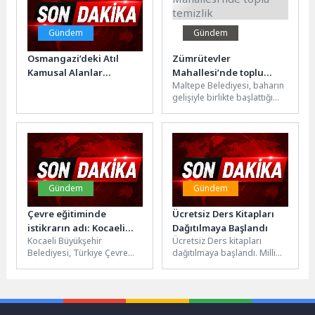
Gündem
Gündem
Osmangazi’deki Atıl
Zümrütevler
Kamusal Alanlar
Mahallesi’nde toplu
Maltepe Belediyesi, baharın
Yenilikçi Fikirlerle
temizlik
gelişiyle birlikte başlattığı
Tasarlandı
bahar temizliğini
seferberliğini sürdürüyor.
İlçenin en kalabalık
mahallesi olan...
Gündem
Gündem
Çevre eğitiminde
Ücretsiz Ders Kitapları
istikrarın adı: Kocaeli
Dağıtılmaya Başlandı
Kocaeli Büyükşehir
Ücretsiz Ders kitapları
Büyükşehir
Belediyesi, Türkiye Çevre
dağıtılmaya başlandı. Milli
Eğitim Vakfı (TÜRÇEV)
Eğitim Bakanlığı, 2025-2026
tarafından düzenlenen “Mavi
eğitim öğretim dönemi için
Bayrak Programı”
184 milyon...
kapsamında çevre...