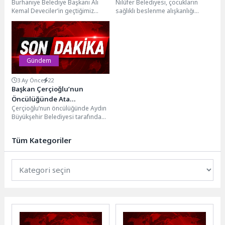
Burhaniye Belediye Başkanı Ali
Nilüfer Belediyesi, çocukların
Bahçelievler Pazar Yeri
Kemal Deveciler’in geçtiğimiz
sağlıklı beslenme alışkanlığı
Yenileniyor
seçim döneminde kamuoyuyla
kazanmasını desteklemek
paylaştığı projeler arasında yer
amacıyla TMMOB Gıda
alan...
Mühendisleri Odası Bursa
Şubesi...
Gündem
3 Ay Önce
22
Başkan Çerçioğlu’nun
Öncülüğünde Ata
Çerçioğlu’nun öncülüğünde Aydın
Tohumlarından Üretilen
Büyükşehir Belediyesi tarafından
Fideler Vatandaşlarla
Ata Tohumlarının korunması ve
Buluşuyor
gelecek kuşaklara aktarılması için
Tüm Kategoriler
yürütülen...