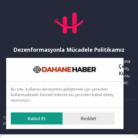
Dezenformasyonla Mücadele Politikamız
Yayınlanan haberler doğruluk ilkesi gözetilerek hazırlanır. Buna
Çerez
rağmen bazı içeriklerde eksik, hatalı veya güncelliğini yitirmiş
Kullanı
bilgiler bulunabilir.Yanlış veya yanıltıcı olduğunu düşündüğünüz
haberleri aşağıdaki iletişim kanallarından bize bildirebilirsiniz:
Bu site, kullanıcı deneyimini geliştirmek için çerezleri
kullanmaktadır. Devam ederek bu çerezleri kabul etmiş
olursunuz.
Ana Sayfa
Tüm hakları saklıdır. Sitede yer alan içerikler izinsiz kopyalanamaz,
Kabul Et
Reddet
yayımlanamaz ve kullanılamaz.