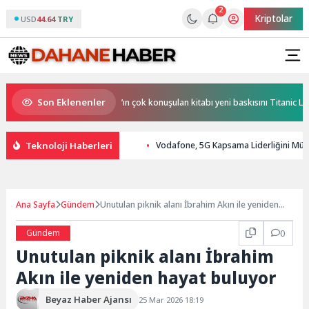
2
Kriptolar
USD
44.64 TRY
Son Eklenenler
amlı buluşma! Özgür Aras’ın çok konuşulan kitabı yeni baskısını Titanic Luxur
Teknoloji Haberleri
Vodafone, 5G Kapsama Liderliğini Müşte
Ana Sayfa
Gündem
Unutulan piknik alanı İbrahim Akın ile yeniden
hayat buluyor
Gündem
0
Unutulan piknik alanı İbrahim
Akın ile yeniden hayat buluyor
Beyaz Haber Ajansı
25 Mar 2026 18:19