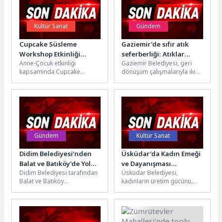
Kültür Sanat
Gündem
Cupcake Süsleme
Gaziemir’de sıfır atık
Workshop Etkinliği
seferberliği: Atıklar
Anne-Çocuk etkinliği
Gaziemir Belediyesi, geri
Düzenlendi
ayrışıyor, doğa kazanıyor
kapsamında Cupcake
dönüşüm çalışmalarıyla iki
Süsleme Workshop etkinliği
yılda 5 bin ton ambalaj, 341
düzenlendi. Nevşehir Kültür,
ton tekstil, 755...
Sanat ve Sosyal İşler
Müdürlüğü...
Gündem
Kültür Sanat
Didim Belediyesi’nden
Üsküdar’da Kadın Emeği
Balat ve Batıköy’de Yol
ve Dayanışması
Didim Belediyesi tarafından
Üsküdar Belediyesi,
Çalışması
Festivalde Buluşuyor
Balat ve Batıköy
kadınların üretim gücünü,
mahallelerinde yol açma ve
girişimcilik yolculuklarını ve
düzenleme çalışmaları
dayanışma kültürünü
sürdürülüyor.Gerçekleştirilen
görünür kılmak amacıyla
çalışmalar kapsamında...
“Üreten Kadınlar...