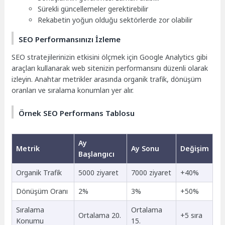
Sürekli güncellemeler gerektirebilir
Rekabetin yoğun olduğu sektörlerde zor olabilir
SEO Performansınızı İzleme
SEO stratejilerinizin etkisini ölçmek için Google Analytics gibi
araçları kullanarak web sitenizin performansını düzenli olarak
izleyin. Anahtar metrikler arasında organik trafik, dönüşüm
oranları ve sıralama konumları yer alır.
Örnek SEO Performans Tablosu
Ay
Metrik
Ay Sonu
Değişim
Başlangıcı
Organik Trafik
5000 ziyaret
7000 ziyaret
+40%
Dönüşüm Oranı
2%
3%
+50%
Sıralama
Ortalama
Ortalama 20.
+5 sıra
Konumu
15.