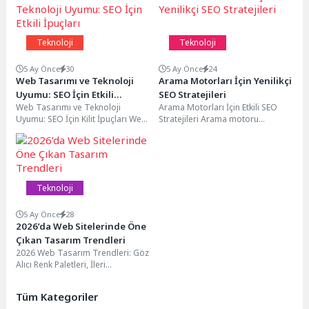
Teknoloji
Teknoloji
5 Ay Önce
30
5 Ay Önce
24
Web Tasarımı ve Teknoloji
Arama Motorları İçin Yenilikçi
Uyumu: SEO İçin Etkili
SEO Stratejileri
Web Tasarımı ve Teknoloji
Arama Motorları İçin Etkili SEO
İpuçları
Uyumu: SEO İçin Kilit İpuçları Web
Stratejileri Arama motoru
sitenizin hızı, SEO performansınızı
optimizasyonu (SEO), web
önemli...
sitenizin arama motorlarındaki
sıralamasını...
Teknoloji
5 Ay Önce
28
2026’da Web Sitelerinde Öne
Çıkan Tasarım Trendleri
2026 Web Tasarım Trendleri: Göz
Alıcı Renk Paletleri, İleri
Teknolojiye Adım Atın, Web
Tasarımda Yükselen...
Tüm Kategoriler