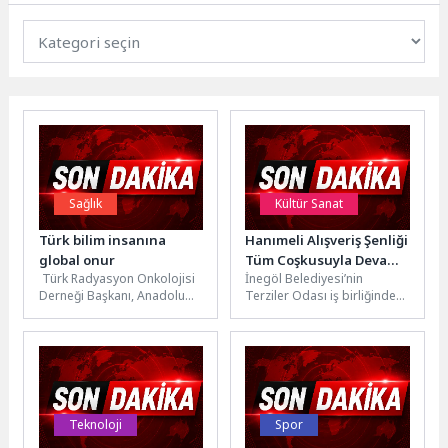
Sağlık
Kültür Sanat
Türk bilim insanına
Hanımeli Alışveriş Şenliği
global onur
Tüm Coşkusuyla Devam
Türk Radyasyon Onkolojisi
İnegöl Belediyesi’nin
Ediyor
Derneği Başkanı, Anadolu
Terziler Odası iş birliğinde
Sağlık Merkezi Hastanesi
bu yıl 5’incisini düzenlediği
Radyasyon Onkolojisi
Hanımeli Alışveriş Şenliği
Uzmanı ve Bölüm
tüm coşkusuyla...
Direktörü...
Teknoloji
Spor