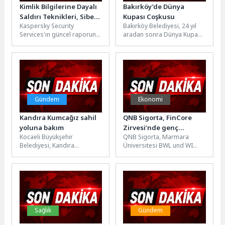
Kimlik Bilgilerine Dayalı
Bakırköy’de Dünya
Saldırı Teknikleri, Siber
Kupası Coşkusu
Kaspersky Security
Bakırköy Belediyesi, 24 yıl
Saldırganların En Etkili
Services'ın güncel raporuna
aradan sonra Dünya Kupası
Yöntemleri Arasında Yer
göre; parola tahmini ve
finallerinde mücadele eden
Alıyor
yetkili hesapların suistimal
A Milli Futbol Takımı’nın...
edilmesi, 2025'te siber...
Gündem
Ekonomi
Kandıra Kumcağız sahil
QNB Sigorta, FinCore
yoluna bakım
Zirvesi’nde genç
Kocaeli Büyükşehir
QNB Sigorta, Marmara
yeteneklerle buluştu
Belediyesi, Kandıra
Üniversitesi BWL und WI
sahillerine giden yollarda
Kulübü tarafından
bakım ve onarım çalışması
düzenlenen FinCore
yapıyor. Bu kapsamda
Zirvesi’ne katılarak finans
Kumcağız...
ve...
Sağlık
Gündem