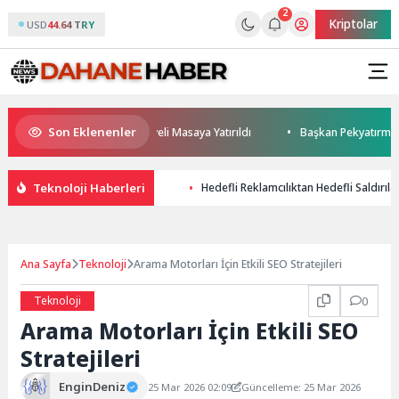
2
Kriptolar
USD
44.64 TRY
Son Eklenenler
ceği ve Yatırım Potansiyeli Masaya Yatırıldı
Başkan Pekyatırmacı’dan E
Teknoloji Haberleri
Hedefli Reklamcılıktan Hedefli Saldırıla
Ana Sayfa
Teknoloji
Arama Motorları İçin Etkili SEO Stratejileri
Teknoloji
0
Arama Motorları İçin Etkili SEO
Stratejileri
EnginDeniz
25 Mar 2026 02:09
Güncelleme: 25 Mar 2026