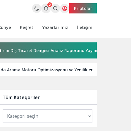
2
Kriptolar
Künye
Keşfet
Yazarlarımız
İletişim
ş Ticaret Dengesi Analiz Raporunu Yayımladı
Kırkgöz su k
nda Arama Motoru Optimizasyonu ve Yenilikler
Acer EMEA,
Tüm Kategoriler