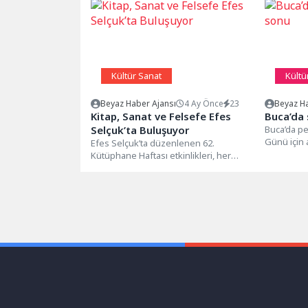
Kültür Sanat
Kültü
Beyaz Haber Ajansı
4 Ay Önce
23
Beyaz Ha
Kitap, Sanat ve Felsefe Efes
Buca’da 
Selçuk’ta Buluşuyor
Buca’da pe
Günü için 
Efes Selçuk’ta düzenlenen 62.
Başkanı M
Kütüphane Haftası etkinlikleri, her
gün...
yaştan bireyi kitap, kültür-sanat ve
felsefe ile...