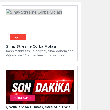
Eğitim
Sınav Stresine Çorba Molası
Kahramankazan Belediyesi, sınav döneminde
öğrenci ve öğretmenlere moral vermek
amacıyla sıcak çorba ikramında
bulundu. Sağlık İşleri...
Kültür Sanat
Çocuklardan Dünya Çevre Günü’nde