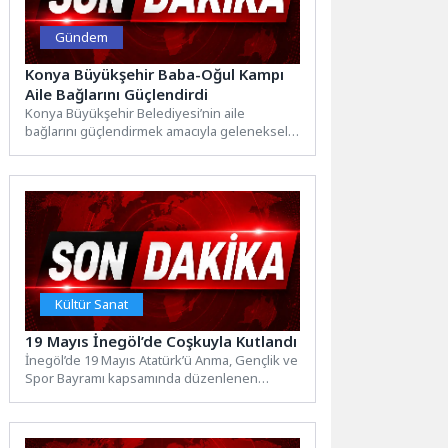
Gündem
Konya Büyükşehir Baba-Oğul Kampı
Aile Bağlarını Güçlendirdi
Konya Büyükşehir Belediyesi’nin aile
bağlarını güçlendirmek amacıyla geleneksel
olarak düzenlediği Baba-Oğul Kampı 2026
yılında da...
Kültür Sanat
19 Mayıs İnegöl’de Coşkuyla Kutlandı
İnegöl’de 19 Mayıs Atatürk’ü Anma, Gençlik ve
Spor Bayramı kapsamında düzenlenen
törenler yoğun katılımla gerçekleştirildi....