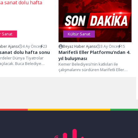
r Sanat
Kültür Sanat
ber Ajansı
4 Ay Önce
23
Beyaz Haber Ajansı
3 Ay Önce
15
sanat dolu hafta sonu
Marifetli Eller Platformu’ndan 4.
rdeler Dünya Tiyatrolar
yıl buluşması
açılacak. Buca Belediye
Kemer Belediyesi’nin katkıları ile
imar Görkem Duman, üç
çalışmalarını sürdüren Marifetli Eller
Platformu’nun kuruluşunun 4. yılı
dolayısıyla düzenlenen etkinlikte,...