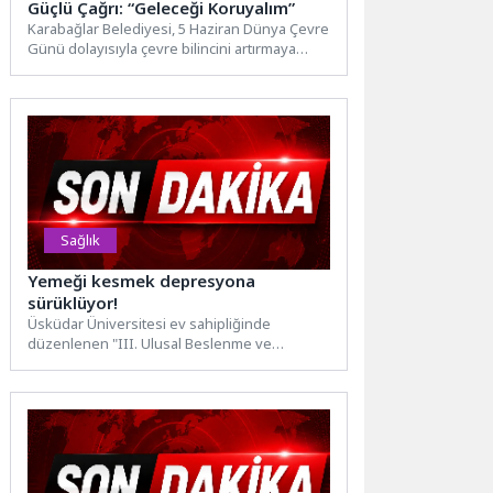
Güçlü Çağrı: “Geleceği Koruyalım”
Karabağlar Belediyesi, 5 Haziran Dünya Çevre
Günü dolayısıyla çevre bilincini artırmaya
yönelik kapsamlı etkinlikler düzenledi....
Sağlık
Yemeği kesmek depresyona
sürüklüyor!
Üsküdar Üniversitesi ev sahipliğinde
düzenlenen "III. Ulusal Beslenme ve
Diyetetikte Güncel Yaklaşımlar Kongresi,"
"Bilimden Kliniğe...