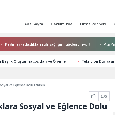
Ana Sayfa
Hakkımızda
Firma Rehberi
 arkadaşlıkları ruh sağlığını güçlendiriyor!
Ata Yatırım Dı
li Başlık Oluşturma İpuçları ve Öneriler
Teknoloji Dünyası
osyal ve Eğlence Dolu Etkinlik
0
lara Sosyal ve Eğlence Dolu