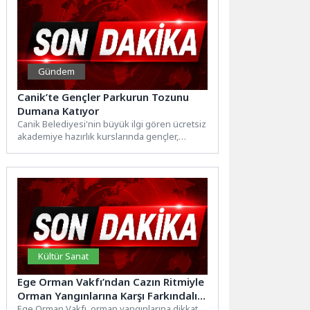
Gündem
Canik’te Gençler Parkurun Tozunu
Dumana Katıyor
Canik Belediyesi'nin büyük ilgi gören ücretsiz
akademiye hazırlık kurslarında gençler,
uzman eğitmenler eşliğinde POMEM, MSÜ,...
Kültür Sanat
Ege Orman Vakfı’ndan Cazın Ritmiyle
Orman Yangınlarına Karşı Farkındalık
Çağrısı
Ege Orman Vakfı, orman yangınlarına dikkat