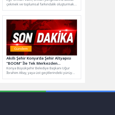
çekmek ve toplumsal farkındalık oluşturmak
amacıyla cazın ritmini doğa...
Gündem
Akıllı Şehir Konya’da Şehir Altyapısı
“BOOM” İle Tek Merkezden
Yönetiliyor
Konya Büyükşehir Belediye Başkanı Uğur
İbrahim Altay, yaya üst geçitlerindeki yürüyen
merdivenler ve asansörler ile...