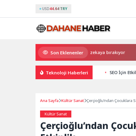
USD
44.64 TRY
Son Eklenenler
Uygulamalar yerini yapay zekaya bırakıyor
Kadın
Teknoloji Haberleri
SEO İçin Etki
Ana Sayfa
Kültür Sanat
Çerçioğlu’ndan Çocuklara S
Kültür Sanat
Çerçioğlu’ndan Çocuk