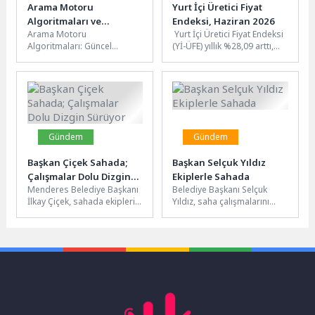
Arama Motoru
Yurt İçi Üretici Fiyat
Algoritmaları ve
Endeksi, Haziran 2026
Arama Motoru
Yurt İçi Üretici Fiyat Endeksi
Teknoloji Trendleri
Algoritmaları: Güncel
(Yİ-ÜFE) yıllık %28,09 arttı,
Gelişmeler ve Trendler
aylık %1,80 arttıYİ-ÜFE
Arama motoru algoritmaları
(2003=100) 2026 yılı...
sürekli olarak gelişmekte ve
değişmektedir....
Gündem
Gündem
Başkan Çiçek Sahada;
Başkan Selçuk Yıldız
Çalışmalar Dolu Dizgin
Ekiplerle Sahada
Menderes Belediye Başkanı
Belediye Başkanı Selçuk
Sürüyor
İlkay Çiçek, sahada ekipleri
Yıldız, saha çalışmalarını
gezerek yapılan çalışmaları
yakından takip etmeye
inceledi. İşleri denetleyip
devam ediyor. Başkan Yıldız,
ilerlemeler hakkında...
Destek Hizmetleri...