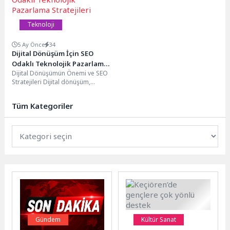
Teknoloji
5 Ay Önce
34
Dijital Dönüşüm İçin SEO
Odaklı Teknolojik Pazarlama
Dijital Dönüşümün Önemi ve SEO
Stratejileri
Stratejileri Dijital dönüşüm,
günümüz iş dünyasında önemli
bir konu haline...
Tüm Kategoriler
Gündem
Kültür Sanat