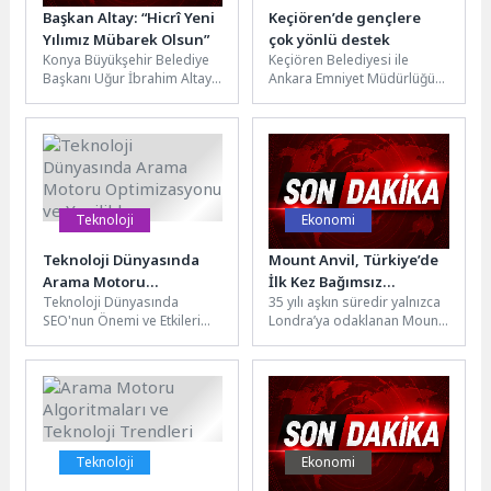
Başkan Altay: “Hicrî Yeni
Keçiören’de gençlere
Yılımız Mübarek Olsun”
çok yönlü destek
Konya Büyükşehir Belediye
Keçiören Belediyesi ile
Başkanı Uğur İbrahim Altay,
Ankara Emniyet Müdürlüğü
İslam âleminin Hicri yeni
Toplum Destekli Polislik
yılını ve Muharrem ayını...
Şube Müdürlüğü iş birliğinde
gençlere yönelik...
Teknoloji
Ekonomi
Teknoloji Dünyasında
Mount Anvil, Türkiye’de
Arama Motoru
İlk Kez Bağımsız
Teknoloji Dünyasında
35 yılı aşkın süredir yalnızca
Optimizasyonu ve
Operasyon Modeline
SEO'nun Önemi ve Etkileri
Londra’ya odaklanan Mount
Yenilikler
Geçti
Teknoloji dünyasında SEO
Anvil, kalite, güven ve güçlü
(Search Engine Optimization
teslim performansı...
- Arama Motoru...
Teknoloji
Ekonomi