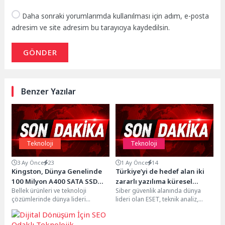
Daha sonraki yorumlarımda kullanılması için adım, e-posta
adresim ve site adresim bu tarayıcıya kaydedilsin.
GÖNDER
Benzer Yazılar
Teknoloji
Teknoloji
3 Ay Önce
23
1 Ay Önce
14
Kingston, Dünya Genelinde
Türkiye’yi de hedef alan iki
100 Milyon A400 SATA SSD
zararlı yazılıma küresel
Bellek ürünleri ve teknoloji
Siber güvenlik alanında dünya
Sevkiyatını Aştı
operasyon
çözümlerinde dünya lideri
lideri olan ESET, teknik analiz,
Kingston Technology’nin flash
altyapı takibi ve bağlı kuruluş
bellek iştiraki Kingston
düzeyinde...
Digital, Kingston A400...