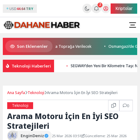
2
Kriptolar
USD
44.64 TRY
Son Eklenenler
ybetti: Kuzey Makedonya’da Toprağa Verilecek
Osmangazi’de Geleceğin 
Teknoloji Haberleri
SEGWAY’den Yeni Bir Kilometre Taşı: Nine
Ana Sayfa
Teknoloji
Arama Motoru İçin En İyi SEO Stratejileri
Teknoloji
0
Arama Motoru İçin En İyi SEO
Stratejileri
EnginDeniz
25 Mar 2026 03:51
Güncelleme: 25 Mar 2026