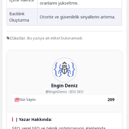
oranlarını yükseltme.
Backlink
Otorite ve güvenilirlik sinyallerini artırma.
Oluşturma
Etiketler :
Bu yazıya ait etiket bulunamadı.
Engin Deniz
@EnginDeniz - EDS SEO
209
Yazı Sayısı
| Yazar Hakkında:
SEO, yerel SEO ve teknik optimizasyon alanlarında