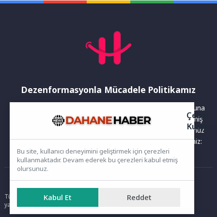
amacıyla başlattığı...
Dezenformasyonla Mücadele Politikamız
Yayınlanan haberler doğruluk ilkesi gözetilerek hazırlanır. Buna
Çerez
rağmen bazı içeriklerde eksik, hatalı veya güncelliğini yitirmiş
Kullanı
bilgiler bulunabilir.Yanlış veya yanıltıcı olduğunu düşündüğünüz
haberleri aşağıdaki iletişim kanallarından bize bildirebilirsiniz:
Bu site, kullanıcı deneyimini geliştirmek için çerezleri
kullanmaktadır. Devam ederek bu çerezleri kabul etmiş
olursunuz.
Ana Sayfa
Kabul Et
Reddet
Tüm hakları saklıdır. Sitede yer alan içerikler izinsiz kopyalanamaz,
yayımlanamaz ve kullanılamaz.