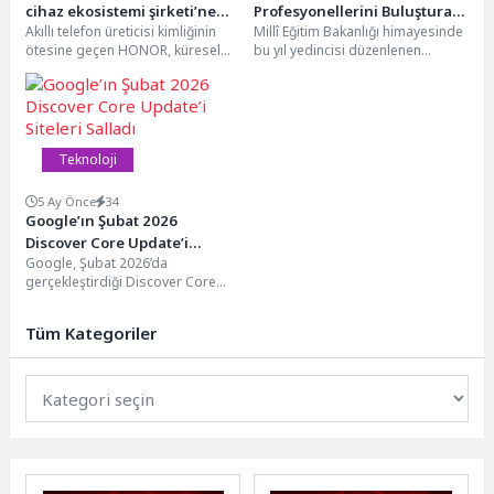
cihaz ekosistemi şirketi’ne
Profesyonellerini Buluşturan
Akıllı telefon üreticisi kimliğinin
Millî Eğitim Bakanlığı himayesinde
dönüşüyor
TETZ 2026, Bakan Tekin’in
ötesine geçen HONOR, küresel
bu yıl yedincisi düzenlenen
Katılımıyla Başladı
ölçekte bir ‘AI cihaz ekosistemi
Türkiye Eğitim Teknolojileri
şirketi’ olma...
Zirvesi ve Fuarı'nın (TETZ...
Teknoloji
5 Ay Önce
34
Google’ın Şubat 2026
Discover Core Update’i
Google, Şubat 2026’da
Siteleri Salladı
gerçekleştirdiği Discover Core
Update ile birçok siteyi derinden
sarstı. Bu güncelleme özellikle...
Tüm Kategoriler