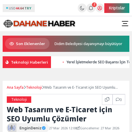
2
Kriptolar
USD
44.64 TRY
Son Eklenenler
hiplerini buldu
Didim Belediyesi dayanışmayı büyütüyor
Baş
Teknoloji Haberleri
Yerel İşletmelerde SEO Başarısı İçin T
Ana Sayfa
Teknoloji
Web Tasarım ve E-Ticaret için SEO Uyumlu
Çözümler
Teknoloji
0
Web Tasarım ve E-Ticaret için
SEO Uyumlu Çözümler
EnginDeniz
27 Mar 2026 12:08
Güncelleme: 27 Mar 2026