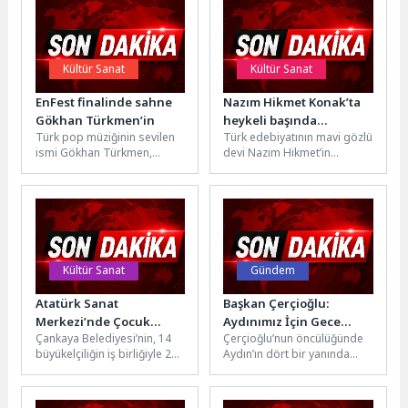
Kültür Sanat
Kültür Sanat
EnFest finalinde sahne
Nazım Hikmet Konak’ta
Gökhan Türkmen’in
heykeli başında
Türk pop müziğinin sevilen
Türk edebiyatının mavi gözlü
düzenlenen törenle
ismi Gökhan Türkmen,
devi Nazım Hikmet’in
anıldı
EnFest’in finalinde 19 Mayıs
Kültürpark’taki heykeli
için özel olarak hazırladığı...
başında anıldığı etkinlikte
konuşan Başkan Mutlu,...
Kültür Sanat
Gündem
Atatürk Sanat
Başkan Çerçioğlu:
Merkezi’nde Çocuk
Aydınımız İçin Gece
Çankaya Belediyesi’nin, 14
Çerçioğlu’nun öncülüğünde
Sesleri
Gündüz Çalışmaya
büyükelçiliğin iş birliğiyle 23
Aydın’ın dört bir yanında
Devam Ediyoruz
Nisan Ulusal Egemenlik ve
gerçekleştirilen çalışmalar
Çocuk Bayramı kapsamında
hız kesmeden devam
düzenlediği...
ediyor.Aydın Büyükşehir