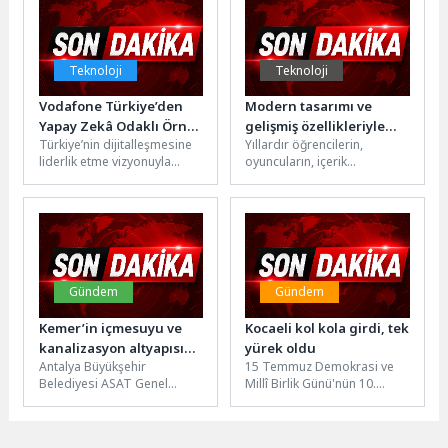
Belediyesi ekipleri,...
Teknoloji
Teknoloji
Vodafone Türkiye’den
Modern tasarımı ve
Yapay Zekâ Odaklı Örnek
gelişmiş özellikleriyle
Türkiye’nin dijitalleşmesine
Yıllardır öğrencilerin,
Yapılanma
yenilenen ikonik
liderlik etme vizyonuyla
oyuncuların, içerik
Monster Çanta, yapay
faaliyet
üreticilerinin ve teknoloji
zekâ ile hazırlanan
gösteren Vodafone, yapay
tutkunlarının omzundan
nostaljik reklam filmiyle
zekâ odaklı dönüşümünü
eksik olmayan ikonik
geri döndü.
başarıyla sürdürüyor. Yapay
Monster Notebook çantası...
zekâyı artık yalnızca...
Gündem
Gündem
Kemer’in içmesuyu ve
Kocaeli kol kola girdi, tek
kanalizasyon altyapısı
yürek oldu
Antalya Büyükşehir
15 Temmuz Demokrasi ve
yenileniyor
Belediyesi ASAT Genel
Millî Birlik Günü'nün 10.
Müdürlüğü, Kemer’in mevcut
yılında Kocaeli'de
ve gelecekteki altyapı
düzenlenen "İrade Bizim,
ihtiyaçlarını karşılamak
Zafer Bizim"...