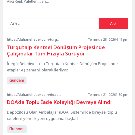
Alıcı Renk Paletleri, İleri
Teknolojiye Adım Atın, Web
Tasarımda Yükselen...
https://dahanehaber.com/turgutalp-kentsel-donusum-projesinde-calismalar-tum-hiziyla-suruyor/
Temmuz 28, 2026
4:49 pm
Turgutalp Kentsel Dönüşüm Projesinde
Çalışmalar Tüm Hızıyla Sürüyor
İnegöl Belediyesi’nin Turgutalp Kentsel Dönüşüm Projesinde
etaplar eş zamanlı olarak ilerliyor.
Gündem
https://dahanehaber.com/doada-toplu-iade-kolayligi-devreye-alindi/
Temmuz 21, 2026
1:50 pm
DOA’da Toplu İade Kolaylığı Devreye Alındı
Depozitosu Olan Ambalajlar (DOA) Sisteminde bireysel toplu
iadelere yönelik yeni uygulama başladı.
Ekonomi