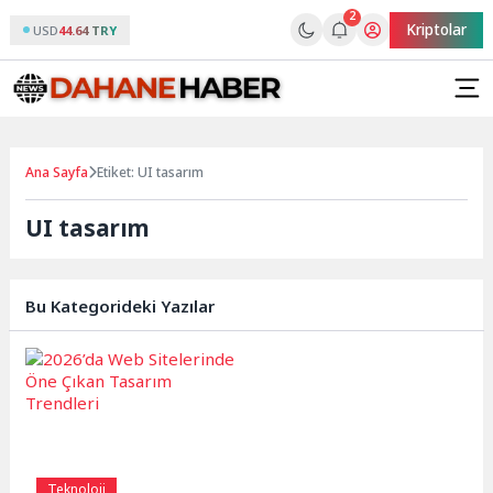
2
Kriptolar
USD
44.64 TRY
Ana Sayfa
Etiket: UI tasarım
UI tasarım
Bu Kategorideki Yazılar
Teknoloji