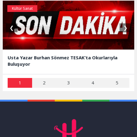
Kültür Sanat
❮
❯
Usta Yazar Burhan Sönmez TESAK’ta Okurlarıyla
Buluşuyor
1
2
3
4
5