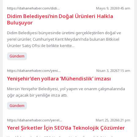
https://dahanehaber.com/didim-belediyesinin-dogal-urunleri-halkla-bulusuyor/
Mayıs 9, 2026
9:45 am
Didim Belediyesi’nin Doğal Ürünleri Halkla
Buluşuyor
Didim Belediyesi bünyesinde üretimi gerçekleştirilen doğal ve
yerel ürünler, Cumhuriyet Kent Meydanı’nda bulunan Bitkisel
Ürünler Satış Ofisi ile birlikte kentte...
Gündem
https://dahanehaber.com/yenisehirden-yollara-muhendislik-imzasi/
Nisan 3, 2026
7:15 am
Yenişehir’den yollara ‘Mühendislik’ imzası
Mersin Yenişehir Belediyesi, yol yapım ve onarım çalışmalarında
çığır açacak bir yeniliğe imza attı.
Gündem
https://dahanehaber.com/yerel-isletmeler-icin-teknolojik-seo-stratejileri-19/
Mart 25, 2026
6:21 pm
Yerel Şirketler İçin SEO’da Teknolojik Çözümler