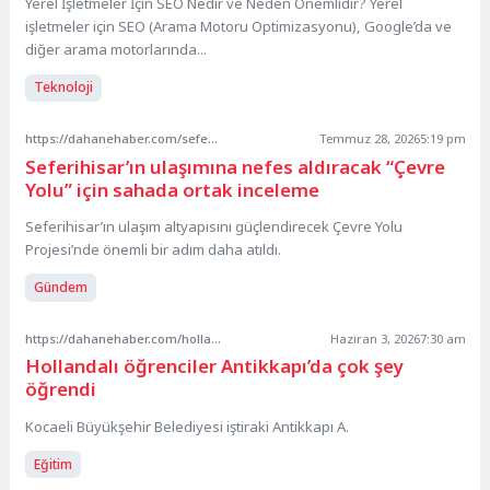
Yerel İşletmeler İçin SEO Nedir ve Neden Önemlidir? Yerel
işletmeler için SEO (Arama Motoru Optimizasyonu), Google’da ve
diğer arama motorlarında...
Teknoloji
https://dahanehaber.com/seferihisarin-ulasimina-nefes-aldiracak-cevre-yolu-icin-sahada-ortak-inceleme/
Temmuz 28, 2026
5:19 pm
Seferihisar’ın ulaşımına nefes aldıracak “Çevre
Yolu” için sahada ortak inceleme
Seferihisar’ın ulaşım altyapısını güçlendirecek Çevre Yolu
Projesi’nde önemli bir adım daha atıldı.
Gündem
https://dahanehaber.com/hollandali-ogrenciler-antikkapida-cok-sey-ogrendi/
Haziran 3, 2026
7:30 am
Hollandalı öğrenciler Antikkapı’da çok şey
öğrendi
Kocaeli Büyükşehir Belediyesi iştiraki Antikkapı A.
Eğitim