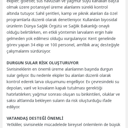
ekipler; göletler, süs havuzları ve yağmur suyu kanalları başta
olmak üzere potansiyel üreme alanlarını sürekli kontrol
altında tutuyor. Sahil şeritleri, kamp ve piknik alanları da özel
programlarla düzenli olarak denetleniyor. Kullanılan biyosidal
ürünlerin Dünya Sağlık Örgütü ve Sağlık Bakanlığı onaylı
olduğu belirtilirken, en etkili yöntemin larvaların ergin hale
gelmeden yok edilmesi olduğu vurgulanıyor. Kent genelinde
görev yapan 34 ekip ve 100 personel, amfibik araç desteğiyle
çalışmalarını sürdürüyor.
DURGUN SULAR RİSK OLUŞTURUYOR
Sivrisineklerin en önemli üreme alanlarının başında durgun
sular geliyor. Bu nedenle ekipler bu alanları düzenli olarak
kontrol ederek larva oluşumunu engelliyor. Ev çevresindeki su
depoları, varil ve kovaların kapalı tutulması gerektiği
hatırlatılırken; yağmur sonrası oluşan su birikintileri, oluklar ve
saksı altlarında bekleyen suların da risk oluşturduğu ifade
ediliyor.
VATANDAŞ DESTEĞİ ÖNEMLİ
Yetkililer, sivrisinekle mücadelede bireysel önlemlerin de büyük