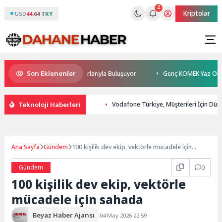
2
Kriptolar
USD
44.64 TRY
Son Eklenenler
han Sönmez TESAK’ta Okurlarıyla Buluşuyor
Genç KOMEK Yaz Okulu Öğr
Teknoloji Haberleri
Vodafone Türkiye, Müşterileri İçin Düny
Ana Sayfa
Gündem
100 kişilik dev ekip, vektörle mücadele için
sahada
Gündem
0
100 kişilik dev ekip, vektörle
mücadele için sahada
Beyaz Haber Ajansı
04 May 2026 22:59