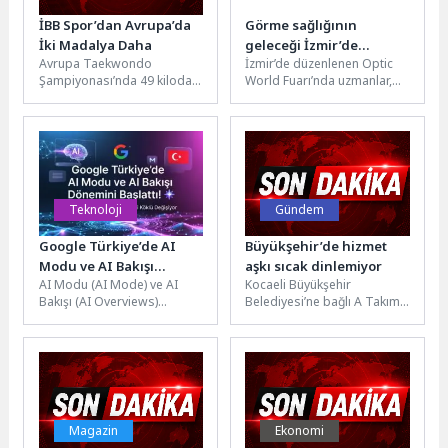
İBB Spor’dan Avrupa’da
Görme sağlığının
İki Madalya Daha
geleceği İzmir’de
Avrupa Taekwondo
İzmir’de düzenlenen Optic
konuşuldu
Şampiyonası’nda 49 kiloda
World Fuarı’nda uzmanlar,
mücadele eden İBB Spor
özellikle çocuklarda hızla
Kulübü sporcusu Elif Sude
artan miyopi vakalarına
Akgül, finalde...
dikkat çekerek erken...
Teknoloji
Gündem
Google Türkiye’de AI
Büyükşehir’de hizmet
Modu ve AI Bakışı
aşkı sıcak dinlemiyor
AI Modu (AI Mode) ve AI
Kocaeli Büyükşehir
Dönemini Başlattı!
Bakışı (AI Overviews)
Belediyesi’ne bağlı A Takımı
özelliklerini Türkiye'deki
ekipleri, yazın kavurucu
kullanıcılara kademeli olarak
sıcaklarına rağmen kent
açtı....
genelindeki üst geçitlerde...
Magazin
Ekonomi