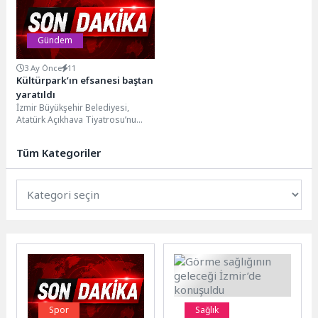
vatandaşlarımıza hizmet...
Gündem
3 Ay Önce
11
Kültürpark’ın efsanesi baştan
yaratıldı
İzmir Büyükşehir Belediyesi,
Atatürk Açıkhava Tiyatrosu’nu
yeni sezona hazırladı. Koltuklar
yenilendi, sahne düzeni değişti,
Tüm Kategoriler
3...
Spor
Sağlık