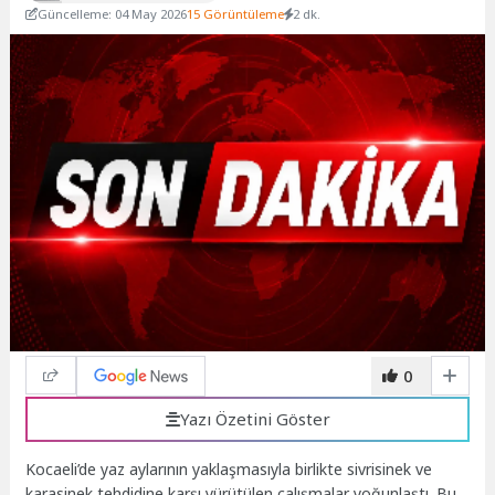
Güncelleme: 04 May 2026
15 Görüntüleme
2 dk.
0
Yazı Özetini Göster
Kocaeli’de yaz aylarının yaklaşmasıyla birlikte sivrisinek ve
karasinek tehdidine karşı yürütülen çalışmalar yoğunlaştı. Bu