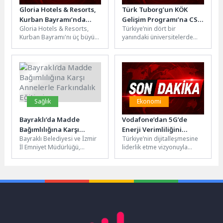
Gloria Hotels & Resorts,
Türk Tuborg’un KÖK
Kurban Bayramı’nda
Gelişim Programı’na CSR
Gloria Hotels & Resorts,
Türkiye’nin dört bir
Arem Arman, Alya ve
Excellence Awards’tan
Kurban Bayramı'nı üç büyük
yanındaki üniversitelerde
Emre Altuğ’u Ağırladı
Uluslararası Ödül
konserle taçlandırdı. 27–29
okuyan 2, 3 ve 4’üncü sınıf
Mayıs tarihleri arasında G-
kadın mühendis adaylarının
Venture...
yiyecek...
Sağlık
Ekonomi
Bayraklı’da Madde
Vodafone’dan 5G’de
Bağımlılığına Karşı
Enerji Verimliliğini
Bayraklı Belediyesi ve İzmir
Türkiye’nin dijitalleşmesine
Annelerle Farkındalık
Yeniden Tanımlayan
İl Emniyet Müdürlüğü,
liderlik etme vizyonuyla
Eğitimi
Teknoloji
madde bağımlılığıyla
faaliyet gösteren Vodafone,
mücadelede erken
şebeke altyapısını yeni
farkındalık sağlamak
teknolojilerle geliştirmeye
amacıyla önemli...
devam ediyor. Vodafone,...