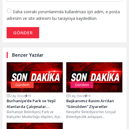
Daha sonraki yorumlarımda kullanılması için adım, e-posta
adresim ve site adresim bu tarayıcıya kaydedilsin.
GÖNDER
Benzer Yazılar
Gündem
Gündem
2 Ay Önce
19
3 Ay Önce
15
Burhaniye’de Park ve Yeşil
Başkanımız Rasim Arı’dan
Alanlarda Çalışmalar
“Gönülden” Ziyaretler
Burhaniye Belediyesi Park ve
Nevşehir Belediyesi’nin Sosyal
Kesintisiz Sürüyor
Bahçeler Müdürlüğü ekipleri, ilçe
Belediyecilik anlayışını
genelinde park ve yeşil alanlarda
güçlendirerek hayata geçirdiği
bakım-onarım, temizlik...
“Gönül Sofrası” ve “Gönül Kahvesi”