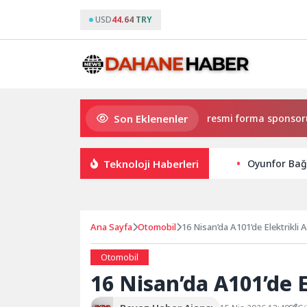
USD
44.64 TRY
Son Eklenenler
Eczacıbaşı Peron İstanbul’un resmi forma sponsoru adidas
Teknoloji Haberleri
Oyunfor Bağ
Ana Sayfa
Otomobil
16 Nisan’da A101’de Elektrikli A
Otomobil
16 Nisan’da A101’de E