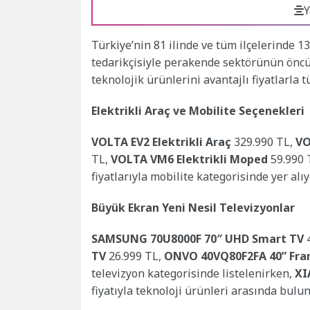
Y
Türkiye’nin 81 ilinde ve tüm ilçelerinde 1
tedarikçisiyle perakende sektörünün ön
teknolojik ürünlerini avantajlı fiyatlarla 
Elektrikli Araç ve Mobilite Seçenekleri
VOLTA EV2 Elektrikli Araç
329.990 TL,
VO
TL,
VOLTA VM6 Elektrikli Moped
59.990 
fiyatlarıyla mobilite kategorisinde yer alıy
Büyük Ekran Yeni Nesil Televizyonlar
SAMSUNG 70U8000F 70″ UHD Smart TV
4
TV
26.999 TL,
ONVO 40VQ80F2FA 40” Fra
televizyon kategorisinde listelenirken,
XI
fiyatıyla teknoloji ürünleri arasında bulun