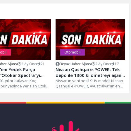
obil
Otomobil
ber Ajansı
3 Ay Önce
21
Beyaz Haber Ajansı
2 Ay Önce
17
Yeni Yedek Parça
Nissan Qashqai e-POWER: Tek
“Otokar Spectra”yı
depo ile 1300 kilometreyi aşan
hanika’da Tanıttı
0. yılını kutlayan Koç
sürüş performansı
Nissan’ın yeni nesil SUV modeli Nissan
 bünyesinde yer alan Otokar,
Qashqai e-POWER, Avustralya’nın en
 parça markası...
zorlu sürüş rotalarından biri kabul...