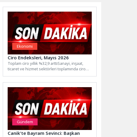
Ekonomi
Ciro Endeksleri, Mayıs 2026
Toplam ciro yıllık %32,9 arttıSanayi, inşaat,
ticaret ve hizmet sektörleri toplamında ciro
endeksi (2021=100), 2026...
Gündem
Canik’te Bayram Sevinci: Başkan