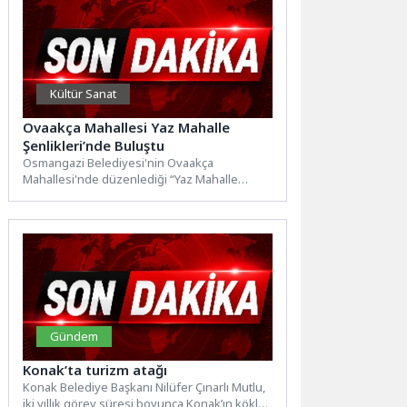
Kültür Sanat
Ovaakça Mahallesi Yaz Mahalle
Şenlikleri’nde Buluştu
Osmangazi Belediyesi'nin Ovaakça
Mahallesi'nde düzenlediği “Yaz Mahalle
Şenlikleri”, konser, oyun parkurları ve yüz
boyama etkinlikleriyle...
Gündem
Konak’ta turizm atağı
Konak Belediye Başkanı Nilüfer Çınarlı Mutlu,
iki yıllık görev süresi boyunca Konak’ın köklü