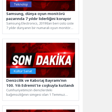
Teknoloji
Samsung, dünya oyun monitörü
pazarında 7 yıldır liderliğini koruyor
Samsung Electronics, 2019’dan beri üstü üste
7 yıldır dünyanın bir numaralı oyun monitörü
markası konumunu...
Kültür Sanat
Denizcilik ve Kabotaj Bayramı’nın
100. Yılı Edremit’te coşkuyla kutlandı
Cumhuriyetimizin denizlerdeki
bağımsızlığının simgesi olan 1 Temmuz
Denizcilik ve Kabotaj Bayramı’nın 100. yıl
dönümü Edremit’te...