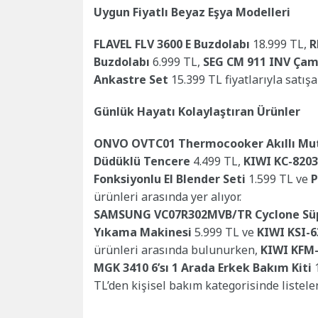
Uygun Fiyatlı Beyaz Eşya Modelleri
FLAVEL FLV 3600 E Buzdolabı
18.999 TL,
R
Buzdolabı
6.999 TL,
SEG CM 911 INV Çam
Ankastre Set
15.399 TL fiyatlarıyla satışa
Günlük Hayatı Kolaylaştıran Ürünler
ONVO OVTC01 Thermocooker Akıllı Mu
Düdüklü Tencere
4.499 TL,
KIWI KC-8203 
Fonksiyonlu El Blender Seti
1.599 TL ve
P
ürünleri arasında yer alıyor.
SAMSUNG VC07R302MVB/TR Cyclone Sü
Yıkama Makinesi
5.999 TL ve
KIWI KSI-6
ürünleri arasında bulunurken,
KIWI KFM-8
MGK 3410 6’sı 1 Arada Erkek Bakım Kiti
1
TL’den kişisel bakım kategorisinde listelen