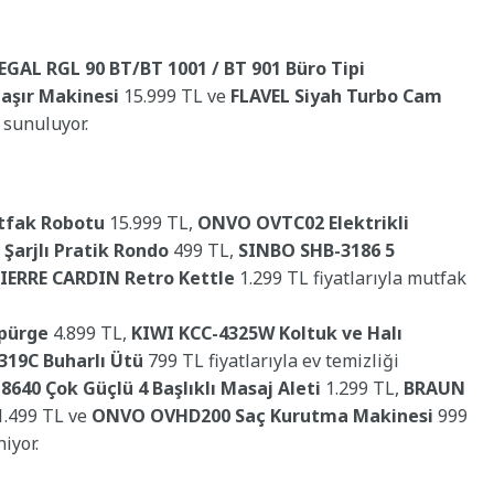
EGAL RGL 90 BT/BT 1001 / BT 901 Büro Tipi
aşır Makinesi
15.999 TL ve
FLAVEL Siyah Turbo Cam
 sunuluyor.
tfak Robotu
15.999 TL,
ONVO OVTC02 Elektrikli
Şarjlı Pratik Rondo
499 TL,
SINBO SHB-3186 5
IERRE CARDIN Retro Kettle
1.299 TL fiyatlarıyla mutfak
pürge
4.899 TL,
KIWI KCC-4325W Koltuk ve Halı
319C Buharlı Ütü
799 TL fiyatlarıyla ev temizliği
640 Çok Güçlü 4 Başlıklı Masaj Aleti
1.299 TL,
BRAUN
.499 TL ve
ONVO OVHD200 Saç Kurutma Makinesi
999
iyor.