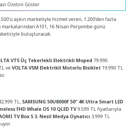
azı Özetini Göster
3.500’ü aşkın marketiyle hizmet veren, 1.200’den fazla
cü markalarından A101, 16 Nisan Perşembe günü
tüketiciyle buluşturacak.
LTA VT5 Üç Tekerlekli Elektrikli Moped
79.990
TL ve
VOLTA VSM Elektrikli Motorlu Bisiklet
19.990 TL
or.
2.999 TL,
SAMSUNG 50U8000F 50” 4K Ultra Smart LED
meless FHD Whale OS 10 QLED TV
9.599 TL fiyatlarıyla
AOMI TV Box S 3. Nesil Medya Oynatıcı
3.999 TL
uyor.