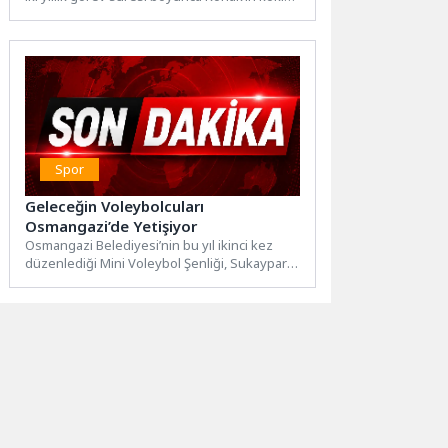
tarihini ve...
Spor
Geleceğin Voleybolcuları
Osmangazi’de Yetişiyor
Osmangazi Belediyesi’nin bu yıl ikinci kez
düzenlediği Mini Voleybol Şenliği, Sukaypark
Tesisleri’nde büyük bir heyecana...