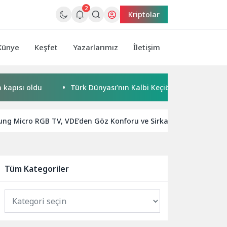
2
Kriptolar
Künye
Keşfet
Yazarlarımız
İletişim
oldu
Türk Dünyası’nın Kalbi Keçiören’de Attı
Kaçak 
ng Micro RGB TV, VDE’den Göz Konforu ve Sirkadiyen Ritim Ekranı 
Tüm Kategoriler