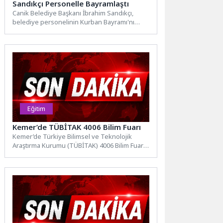
Sandıkçı Personelle Bayramlaştı
Canik Belediye Başkanı İbrahim Sandıkçı,
belediye personelinin Kurban Bayramı'nı
tebrik etti. Canik Belediye Başkanı İbrahim
Sandıkçı,...
Eğitim
Kemer’de TÜBİTAK 4006 Bilim Fuarı
Kemer’de Türkiye Bilimsel ve Teknolojik
Araştırma Kurumu (TÜBİTAK) 4006 Bilim Fuarı
gerçekleştirildi. Kemer Merkez Mesleki ve...