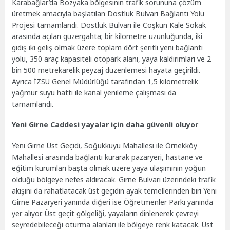
Karabağlar’da Bozyaka bölgesinin trafik sorununa çözüm
üretmek amacıyla başlatılan Dostluk Bulvarı Bağlantı Yolu
Projesi tamamlandı. Dostluk Bulvarı ile Coşkun Kale Sokak
arasında açılan güzergahta; bir kilometre uzunluğunda, iki
gidiş iki geliş olmak üzere toplam dört şeritli yeni bağlantı
yolu, 350 araç kapasiteli otopark alanı, yaya kaldırımları ve 2
bin 500 metrekarelik peyzaj düzenlemesi hayata geçirildi.
Ayrıca İZSU Genel Müdürlüğü tarafından 1,5 kilometrelik
yağmur suyu hattı ile kanal yenileme çalışması da
tamamlandı.
Yeni Girne Caddesi yayalar için daha güvenli oluyor
Yeni Girne Üst Geçidi, Soğukkuyu Mahallesi ile Örnekköy
Mahallesi arasında bağlantı kurarak pazaryeri, hastane ve
eğitim kurumları başta olmak üzere yaya ulaşımının yoğun
olduğu bölgeye nefes aldıracak. Girne Bulvarı üzerindeki trafik
akışını da rahatlatacak üst geçidin ayak temellerinden biri Yeni
Girne Pazaryeri yanında diğeri ise Öğretmenler Parkı yanında
yer alıyor. Üst geçit gölgeliği, yayaların dinlenerek çevreyi
seyredebileceği oturma alanları ile bölgeye renk katacak. Üst