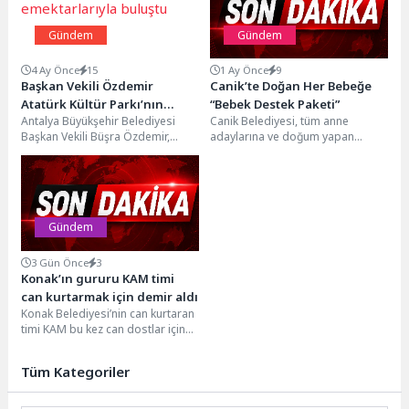
Gündem
Gündem
4 Ay Önce
15
1 Ay Önce
9
Başkan Vekili Özdemir
Canik’te Doğan Her Bebeğe
Atatürk Kültür Parkı’nın
“Bebek Destek Paketi”
Antalya Büyükşehir Belediyesi
Canik Belediyesi, tüm anne
emektarlarıyla buluştu
Başkan Vekili Büşra Özdemir,
adaylarına ve doğum yapan
Türkiye’nin ilk ve tek Yeşil Bayrak
annelere "Bebek Destek Paketi"
ödülüne layık...
hediye etmeye devam...
Gündem
3 Gün Önce
3
Konak’ın gururu KAM timi
can kurtarmak için demir aldı
Konak Belediyesi’nin can kurtaran
timi KAM bu kez can dostlar için
seferber oldu. Suda Hayvan...
Tüm Kategoriler