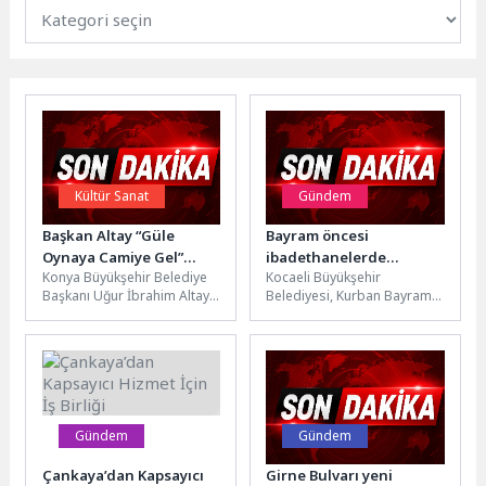
Kültür Sanat
Gündem
Başkan Altay “Güle
Bayram öncesi
Oynaya Camiye Gel”
ibadethanelerde
Konya Büyükşehir Belediye
Kocaeli Büyükşehir
Projesi Kapsamında
hummalı hazırlık
Başkanı Uğur İbrahim Altay,
Belediyesi, Kurban Bayramı
Çocukların Sabah
Konya genelinde bu yıl 2017
öncesinde cami ve
Namazı Coşkusuna Eşlik
doğumlu 15 bin...
mescitlerde bakım ve
Etti
yenileme çalışmalarını
hızlandırdı. Kentin...
Gündem
Gündem
Çankaya’dan Kapsayıcı
Girne Bulvarı yeni