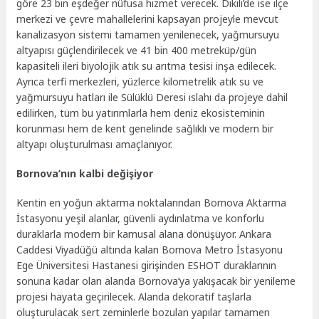
göre 23 bin eşdeğer nüfusa hizmet verecek. Dikili’de ise ilçe
merkezi ve çevre mahallelerini kapsayan projeyle mevcut
kanalizasyon sistemi tamamen yenilenecek, yağmursuyu
altyapısı güçlendirilecek ve 41 bin 400 metreküp/gün
kapasiteli ileri biyolojik atık su arıtma tesisi inşa edilecek.
Ayrıca terfi merkezleri, yüzlerce kilometrelik atık su ve
yağmursuyu hatları ile Sülüklü Deresi ıslahı da projeye dahil
edilirken, tüm bu yatırımlarla hem deniz ekosisteminin
korunması hem de kent genelinde sağlıklı ve modern bir
altyapı oluşturulması amaçlanıyor.
Bornova’nın kalbi değişiyor
Kentin en yoğun aktarma noktalarından Bornova Aktarma
İstasyonu yeşil alanlar, güvenli aydınlatma ve konforlu
duraklarla modern bir kamusal alana dönüşüyor. Ankara
Caddesi Viyadüğü altında kalan Bornova Metro İstasyonu
Ege Üniversitesi Hastanesi girişinden ESHOT duraklarının
sonuna kadar olan alanda Bornova’ya yakışacak bir yenileme
projesi hayata geçirilecek. Alanda dekoratif taşlarla
oluşturulacak sert zeminlerle bozulan yapılar tamamen