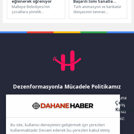
eğlenerek öğreniyor
Başarılı İsmi Sanatla
Maltepe Belediyesi’nin
Türk animasyon ve karikatür
Buluştu
çocuklara yönelik
dünyasının tanınan
düzenlediği Yaz Okulu, eğitici
isimlerinden, “Süper 1
ve eğlenceli etkinlikleriyle yaz
Takım: Varol Abi'nin Çizgi
tatiline renk katmaya...
Film Makinesi”...
Dezenformasyonla Mücadele Politikamız
Yayınlanan haberler doğruluk ilkesi gözetilerek hazırlanır. Buna
Çerez
rağmen bazı içeriklerde eksik, hatalı veya güncelliğini yitirmiş
Kullanı
bilgiler bulunabilir.Yanlış veya yanıltıcı olduğunu düşündüğünüz
haberleri aşağıdaki iletişim kanallarından bize bildirebilirsiniz:
Bu site, kullanıcı deneyimini geliştirmek için çerezleri
kullanmaktadır. Devam ederek bu çerezleri kabul etmiş