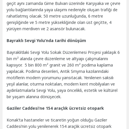
geçit aynı zamanda Girne Bulvarı üzerinde Karşıyaka ve çevre
yolu bağlantılarında yaya ulaşımı nedeniyle oluşan trafiği de
rahatlatmış olacak. 50 metre uzunluğunda, 6 metre
genişliğinde ve 5 metre yüksekliğinde olan üst geçitte, 4
yürüyen merdiven ve 2 asansör bulunacak.
Bayraklı Sevgi Yolu’nda tarihi dönüşüm
Bayraklı’daki Sevgi Yolu Sokak Düzenlemesi Projesi yaklaşık 6
bin m² alanda çevre düzenleme ve altyapı çalışmalarını
kapsıyor. 5 bin 800 m² granit ve 260 m² podima kaplama
yapılacak. Podima desenleri, Antik Smyrna kazılarındaki
motiflerin modern yorumunu yansıtacak. Yenilenen saksılı
yeşil alanlar, oturma noktaları, modern kent mobilyaları ve
aydınlatmalarla Sevgi Yolu, yaya öncelikli, estetik ve kültürel
bir yaşam alanına dönüşecek.
Gaziler Caddesi’ne 154 araçlık ücretsiz otopark
Konak’ta hastaneler ve ticaretin yoğun olduğu Gaziler
Caddesi’nin yolu yenilenerek 154 araçlık ücretsiz otopark