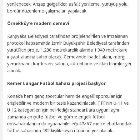
yenilenecek. Ahşap gölgelikler, asfalt yenileme, yürüyüş yolu,
bordür düzenleme çalışmaları yapılacak.
Örnekköy’e modern cemevi
Karşıyaka Belediyesi tarafından projelendirilen ve imzalanan
protokol kapsamında İzmir Büyükşehir Belediyesi tarafından
yürütülen proje, 1.280 metrekarelik alanda 1.949 metrekare
inşaat alanına sahip olacak. Cemevinde ibadet alanı, morg,
yemekhane, konferans salonu, kütüphane ve idari birimler yer
alacak.
Kemer Langar Futbol Sahası projesi başlıyor
Konak’a hem genç sporcular hem de engelli sporcular için
erişilebilir ve modern bir tesis kazandırılacak. TFF’nin U-11 ve
U-12 kategorileri için belirlediği standartlara uygun, aynı
zamanda ampute futbol ve görme engelli futbol
müsabakalarının da oynanabileceği 47×67 metre ebatlarındaki
futbol sahasında 482 kişilik seyirci tribünü yer alacak.