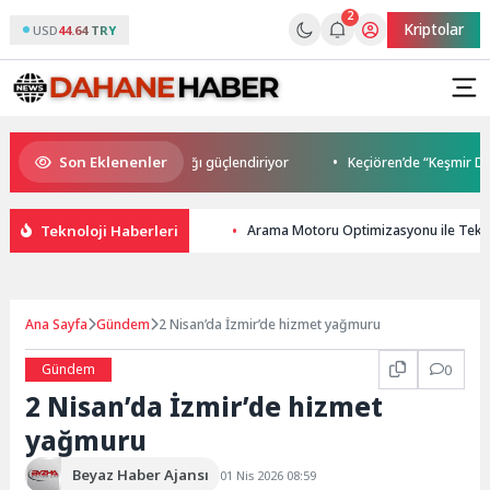
2
Kriptolar
USD
44.64 TRY
Son Eklenenler
lıkları siber dayanıklılığı güçlendiriyor
Keçiören’de “Keşmir Dayanışma
Teknoloji Haberleri
Arama Motoru Optimizasyonu ile Tekno
Ana Sayfa
Gündem
2 Nisan’da İzmir’de hizmet yağmuru
Gündem
0
2 Nisan’da İzmir’de hizmet
yağmuru
Beyaz Haber Ajansı
01 Nis 2026 08:59