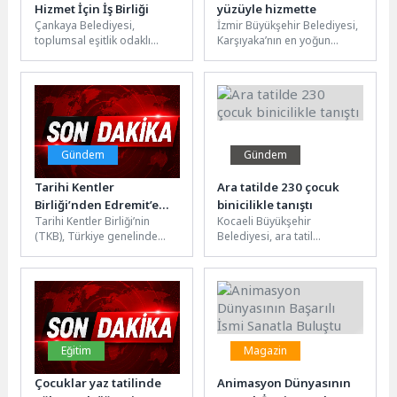
Hizmet İçin İş Birliği
yüzüyle hizmette
Çankaya Belediyesi,
İzmir Büyükşehir Belediyesi,
toplumsal eşitlik odaklı
Karşıyaka’nın en yoğun
çalışmalarına bir yenisini
ulaşım akslarından Girne
daha ekleyerek dikkat çekici
Bulvarı’ndaki yenileme
bir projeye imza...
çalışmalarını tamamladı.
Ordu Bulvarı...
Gündem
Gündem
Tarihi Kentler
Ara tatilde 230 çocuk
Birliği’nden Edremit’e
binicilikle tanıştı
Tarihi Kentler Birliği’nin
Kocaeli Büyükşehir
kültürel miras desteği
(TKB), Türkiye genelinde
Belediyesi, ara tatil
tarihi ve kültürel mirasın
döneminde çocuklara
korunmasına yönelik
unutulmaz bir deneyim
hazırlanan projeler için...
yaşattı. 7-12 yaş arası
çocuklara...
Eğitim
Magazin
Çocuklar yaz tatilinde
Animasyon Dünyasının