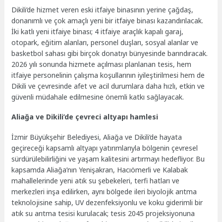
Dikili’de hizmet veren eski itfaiye binasının yerine çağdaş,
donanımlı ve çok amaçlı yeni bir itfaiye binası kazandırılacak.
İki katlı yeni itfaiye binası; 4 itfaiye araçlık kapalı garaj,
otopark, eğitim alanları, personel duşları, sosyal alanlar ve
basketbol sahası gibi birçok donatıyı bünyesinde barındıracak.
2026 yılı sonunda hizmete açılması planlanan tesis, hem
itfaiye personelinin çalışma koşullarının iyileştirilmesi hem de
Dikili ve çevresinde afet ve acil durumlara daha hızlı, etkin ve
güvenli müdahale edilmesine önemli katkı sağlayacak.
Aliağa ve Dikili’de çevreci altyapı hamlesi
İzmir Büyükşehir Belediyesi, Aliağa ve Dikili’de hayata
geçireceği kapsamlı altyapı yatırımlarıyla bölgenin çevresel
sürdürülebilirliğini ve yaşam kalitesini artırmayı hedefliyor. Bu
kapsamda Aliağa’nın Yenişakran, Hacıömerli ve Kalabak
mahallelerinde yeni atık su şebekeleri, terfi hatları ve
merkezleri inşa edilirken, aynı bölgede ileri biyolojik arıtma
teknolojisine sahip, UV dezenfeksiyonlu ve koku giderimli bir
atık su arıtma tesisi kurulacak; tesis 2045 projeksiyonuna