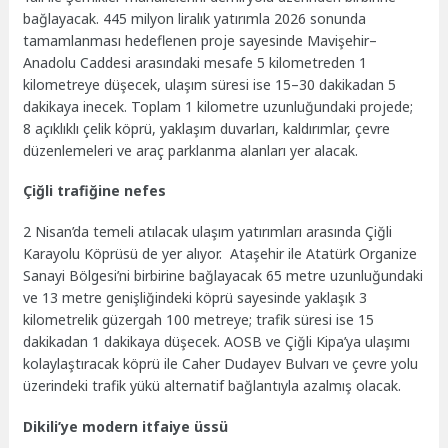
bağlayacak. 445 milyon liralık yatırımla 2026 sonunda
tamamlanması hedeflenen proje sayesinde Mavişehir–
Anadolu Caddesi arasındaki mesafe 5 kilometreden 1
kilometreye düşecek, ulaşım süresi ise 15–30 dakikadan 5
dakikaya inecek. Toplam 1 kilometre uzunluğundaki projede;
8 açıklıklı çelik köprü, yaklaşım duvarları, kaldırımlar, çevre
düzenlemeleri ve araç parklanma alanları yer alacak.
Çiğli trafiğine nefes
2 Nisan’da temeli atılacak ulaşım yatırımları arasında Çiğli
Karayolu Köprüsü de yer alıyor. Ataşehir ile Atatürk Organize
Sanayi Bölgesi’ni birbirine bağlayacak 65 metre uzunluğundaki
ve 13 metre genişliğindeki köprü sayesinde yaklaşık 3
kilometrelik güzergah 100 metreye; trafik süresi ise 15
dakikadan 1 dakikaya düşecek. AOSB ve Çiğli Kipa’ya ulaşımı
kolaylaştıracak köprü ile Caher Dudayev Bulvarı ve çevre yolu
üzerindeki trafik yükü alternatif bağlantıyla azalmış olacak.
Dikili’ye modern itfaiye üssü