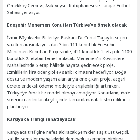
Örnekköy Cemevi, Aşık Veysel Kütüphanesi ve Langar Futbol
Sahası yer alıyor.
Egeşehir Menemen Konutları Türkiye’ye örnek olacak
İzmir Büyükşehir Belediye Başkanı Dr. Cemil Tugay’ın seçim
vaatleri arasında yer alan 3 bin 111 konutluk Egeşehir
Menemen Konutları Projesi’nde, 411 konutluk 1. etap ile 1100
konutluk 2. etabın temeli atılacak. Menemen’in Koyundere
Mahallesi’nde 5 etap hâlinde hayata geçirilecek proje,
İzmirlilerin kira öder gibi ev sahibi olmasını hedefliyor. Doğa
dostu ve modern yaşam alanlarıyla öne çıkan proje, asgari
ücrete endeksli ödeme modeliyle erişilebilirliği artırırken,
Türkiye’ye örnek bir model olmayı amaçlıyor. Konutların, ihale
sürecinin ardından iki yıl içinde tamamlanarak teslim edilmesi
planlanıyor.
Karşıyaka trafiği rahatlayacak
Karşıyaka trafiğine nefes aldıracak Şemikler Taşıt Üst Geçidi,
Yalı ile Şemikler mahallelerini demiryolu üzerinden birbirine