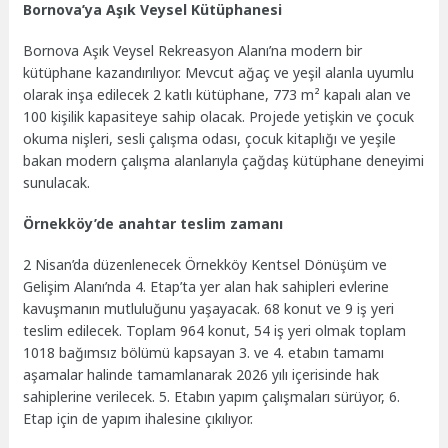
Bornova’ya Aşık Veysel Kütüphanesi
Bornova Aşık Veysel Rekreasyon Alanı’na modern bir
kütüphane kazandırılıyor. Mevcut ağaç ve yeşil alanla uyumlu
olarak inşa edilecek 2 katlı kütüphane, 773 m² kapalı alan ve
100 kişilik kapasiteye sahip olacak. Projede yetişkin ve çocuk
okuma nişleri, sesli çalışma odası, çocuk kitaplığı ve yeşile
bakan modern çalışma alanlarıyla çağdaş kütüphane deneyimi
sunulacak.
Örnekköy’de anahtar teslim zamanı
2 Nisan’da düzenlenecek Örnekköy Kentsel Dönüşüm ve
Gelişim Alanı’nda 4. Etap’ta yer alan hak sahipleri evlerine
kavuşmanın mutluluğunu yaşayacak. 68 konut ve 9 iş yeri
teslim edilecek. Toplam 964 konut, 54 iş yeri olmak toplam
1018 bağımsız bölümü kapsayan 3. ve 4. etabın tamamı
aşamalar halinde tamamlanarak 2026 yılı içerisinde hak
sahiplerine verilecek. 5. Etabın yapım çalışmaları sürüyor, 6.
Etap için de yapım ihalesine çıkılıyor.