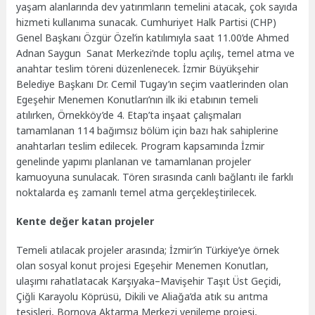
yaşam alanlarında dev yatırımların temelini atacak, çok sayıda
hizmeti kullanıma sunacak. Cumhuriyet Halk Partisi (CHP)
Genel Başkanı Özgür Özel’in katılımıyla saat 11.00’de Ahmed
Adnan Saygun Sanat Merkezi’nde toplu açılış, temel atma ve
anahtar teslim töreni düzenlenecek. İzmir Büyükşehir
Belediye Başkanı Dr. Cemil Tugay’ın seçim vaatlerinden olan
Egeşehir Menemen Konutları’nın ilk iki etabının temeli
atılırken, Örnekköy’de 4. Etap’ta inşaat çalışmaları
tamamlanan 114 bağımsız bölüm için bazı hak sahiplerine
anahtarları teslim edilecek. Program kapsamında İzmir
genelinde yapımı planlanan ve tamamlanan projeler
kamuoyuna sunulacak. Tören sırasında canlı bağlantı ile farklı
noktalarda eş zamanlı temel atma gerçekleştirilecek.
Kente değer katan projeler
Temeli atılacak projeler arasında; İzmir’in Türkiye’ye örnek
olan sosyal konut projesi Egeşehir Menemen Konutları,
ulaşımı rahatlatacak Karşıyaka–Mavişehir Taşıt Üst Geçidi,
Çiğli Karayolu Köprüsü, Dikili ve Aliağa’da atık su arıtma
tesisleri, Bornova Aktarma Merkezi yenileme projesi,