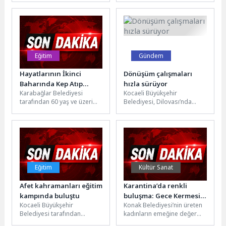
güzel örneklerinden birine
saydığı “Körfez Aqua”
daha imza...
projesini raylara taşıdı....
Eğitim
Gündem
Hayatlarının İkinci
Dönüşüm çalışmaları
Baharında Kep Atıp
hızla sürüyor
Karabağlar Belediyesi
Kocaeli Büyükşehir
Mezun Oldular
tarafından 60 yaş ve üzeri
Belediyesi, Dilovası’nda
vatandaşların yaşam
belediye hizmetlerinin daha
kalitesini artırmak ve aktif
hızlı ve sağlıklı bir şekilde
yaşlanmalarını
yürütülebilmesi amacıyla
desteklemek...
önemli...
Eğitim
Kültür Sanat
Afet kahramanları eğitim
Karantina’da renkli
kampında buluştu
buluşma: Gece Kermesi,
Kocaeli Büyükşehir
Konak Belediyesi’nin üreten
Gün Batımı Konseri ile
Belediyesi tarafından
kadınların emeğine değer
taçlandı
düzenlenen Afet Eğitim ve
katan Gece Kermesi, bu kez