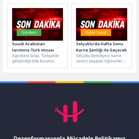
Motivasyon Kampı’nda
Gün Batımı Konseri’nin
yaklaşık 40 sivil toplum
coşkusuyla...
kuruluşundan...
Gündem
Kültür Sanat
Suudi Arabistan
Selçuklu’da Hafta Sonu
tarımına Türk imzası
Karne Şenliği ile Geçecek
Agrobest Grup, Türkiye’de
Selçuklu Belediyesi, karne
geliştirdiği bitki koruma
sevinci yaşayan öğrenciler
ürünlerini Suudi Arabistan
için keyifli bir etkinlik
pazarına taşımak üzere
düzenliyor. Konya Tropikal
stratejik bir iş...
Kelebek Bahçesi’nde...
Dezenformasyonla Mücadele Politikamız