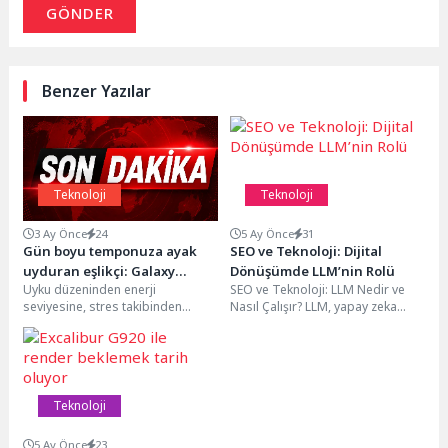
GÖNDER
Benzer Yazılar
Teknoloji
Teknoloji
3 Ay Önce
24
5 Ay Önce
31
Gün boyu temponuza ayak
SEO ve Teknoloji: Dijital
uyduran eşlikçi: Galaxy
Dönüşümde LLM’nin Rolü
Uyku düzeninden enerji
SEO ve Teknoloji: LLM Nedir ve
Watch8
seviyesine, stres takibinden
Nasıl Çalışır? LLM, yapay zeka
günlük aktiviteye kadar birçok
optimizasyonu alanında son
veriyi analiz eden Galaxy
zamanlarda...
Watch8,...
Teknoloji
5 Ay Önce
23