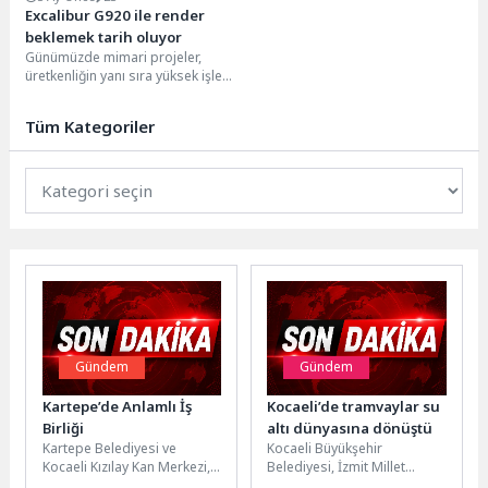
Excalibur G920 ile render
beklemek tarih oluyor
Günümüzde mimari projeler,
üretkenliğin yanı sıra yüksek işlem
gücüne de ihtiyaç duyuyor. Büyük
ölçekli BIM...
Tüm Kategoriler
Gündem
Gündem
Kartepe’de Anlamlı İş
Kocaeli’de tramvaylar su
Birliği
altı dünyasına dönüştü
Kartepe Belediyesi ve
Kocaeli Büyükşehir
Kocaeli Kızılay Kan Merkezi,
Belediyesi, İzmit Millet
toplumsal dayanışmanın en
Bahçesi’nde açılışı için gün