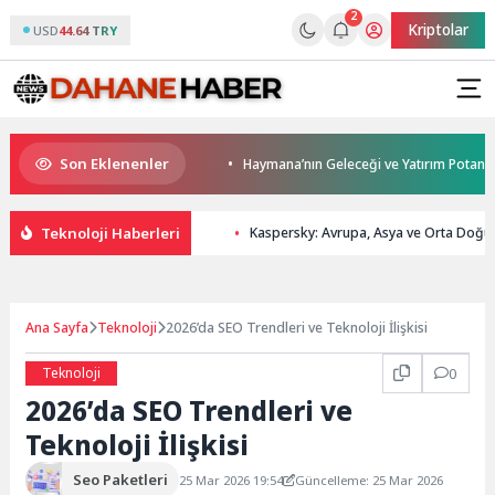
2
Kriptolar
USD
44.64 TRY
Son Eklenenler
odern ulaşım yatırımı
Haymana’nın Geleceği ve Yatırım Potansiyeli Masa
Teknoloji Haberleri
Kaspersky: Avrupa, Asya ve Orta Doğu’da
Ana Sayfa
Teknoloji
2026’da SEO Trendleri ve Teknoloji İlişkisi
Teknoloji
0
2026’da SEO Trendleri ve
Teknoloji İlişkisi
Seo Paketleri
25 Mar 2026 19:54
Güncelleme: 25 Mar 2026