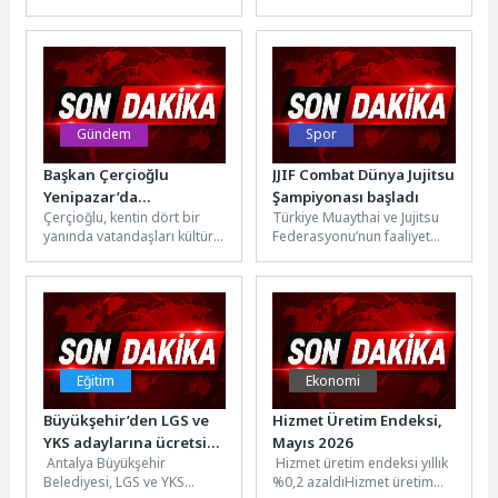
kesenin ağzını açtı.
Atatürk’ü Anma, Gençlik ve
Emekliden öğrenciye,
Spor Bayramı kutlamaları
anneden afetzedeye yüz
kapsamında İzmit Milli...
binlerce...
Gündem
Spor
Başkan Çerçioğlu
JJIF Combat Dünya Jujitsu
Yenipazar’da
Şampiyonası başladı
Çerçioğlu, kentin dört bir
Türkiye Muaythai ve Jujitsu
Vatandaşları Açık Hava
yanında vatandaşları kültür
Federasyonu’nun faaliyet
Sineması ile Buluşturdu
ve sanat etkinlikleri ile
programında yer alan JJIF
buluşturmaya devam ediyor.
Combat Dünya Jujitsu
Aydın...
Şampiyonası Kemer’de...
Eğitim
Ekonomi
Büyükşehir’den LGS ve
Hizmet Üretim Endeksi,
YKS adaylarına ücretsiz
Mayıs 2026
Antalya Büyükşehir
Hizmet üretim endeksi yıllık
ulaşım desteği
Belediyesi, LGS ve YKS
%0,2 azaldıHizmet üretim