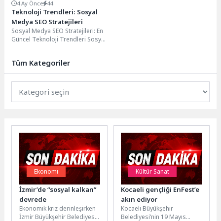
4 Ay Önce
44
Teknoloji Trendleri: Sosyal
Medya SEO Stratejileri
Sosyal Medya SEO Stratejileri: En
Güncel Teknoloji Trendleri Sosyal
medya, dijital pazarlama
stratejilerinin önemli bir...
Tüm Kategoriler
Ekonomi
Kültür Sanat
İzmir’de “sosyal kalkan”
Kocaeli gençliği EnFest’e
devrede
akın ediyor
Ekonomik kriz derinleşirken
Kocaeli Büyükşehir
İzmir Büyükşehir Belediyesi
Belediyesi’nin 19 Mayıs