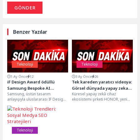
GÖNDER
Benzer Yazılar
Teknoloji
Teknoloji
1 Ay Önce
12
3 Ay Önce
26
iF Design Award ödüllü
Tek kareden yaratıcı videoya:
Samsung Bespoke AI
Görsel dünyada yapay zeka
Samsung, üstün tasarım
Küresel yapay zekâ cihaz
WindFree Pro klimada 6 yıl
dönemi
anlayışıyla uluslararası IF Design
ekosistemi şirketi HONOR, yeni
garanti ve 6 taksit avantajı
ödülüne layık görülen Bespoke AI
HONOR 600 Serisi ile mobil içerik
WindFree Pro Duvar...
üretiminde...
Teknoloji