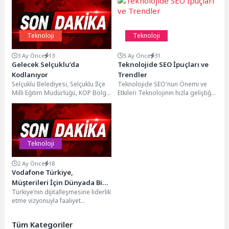
Teknoloji
Teknoloji
3 Ay Önce
13
5 Ay Önce
31
Gelecek Selçuklu’da
Teknolojide SEO İpuçları ve
Kodlanıyor
Trendler
Selçuklu Belediyesi, Selçuklu İlçe
Teknolojide SEO'nun Önemi ve
Milli Eğitim Müdürlüğü, KOP Bölge
Etkileri Teknolojinin hızla geliştiği
Kalkınma İdaresi Başkanlığı ve
günümüzde, dijital pazarlama
İnnoPark iş...
stratejilerinde SEO'nun önemi
giderek...
Teknoloji
2 Ay Önce
18
Vodafone Türkiye,
Müşterileri İçin Dünyada Bir
Türkiye’nin dijitalleşmesine liderlik
İlke İmza Attı
etme vizyonuyla faaliyet
gösteren Vodafone, 5G odaklı
global işbirliklerine bir yenisini
Tüm Kategoriler
daha ekledi. Dünyanın...