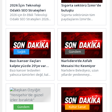
2026 İçin Teknoloji
Sigorta sektörü İzmir’de
Odaklı SEO Stratejileri
buluştu
2026 için En Etkili Teknoloji
Sigorta sektörünün tüm
Odaklı SEO Stratejileri 2026
paydaşlarını İzmir’de
yılına doğru ilerlerken dijital
buluşturan Sigorta İzmir-
pazarlama dünyasında...
Sigorta Paydaşları İş Birliği
Fuar ve Zirvesi, Fuar...
Sağlık
Gündem
Bazı kanser ilaçları
Narlıdere’de Asfalt
kalpte yüzde 20’ye varan
Mesaisi Hız Kesmiyor
Bazı kanser tedavileri
Narlıdere Belediyesi, uzun
yan etkilere yol
yalnızca tümörleri değil, kalp
yıllardır yenilenmeyi
açabiliyor
sağlığını da etkileyebiliyor.
bekleyen cadde ve sokakları
Bu nedenle kanser tedavisi
modern ve güvenli yollarla
sürecinde...
buluşturmaya devam...
Gündem
Kültür Sanat