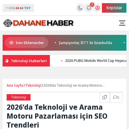
2
Kriptolar
USD
44.64 TRY
Son Eklenenler
idim’de Yaz Konseri
Şampiyonlar, İETT ile İstanbul’da
Minik H
Teknoloji Haberleri
2026 PUBG Mobile World Cup Heyecanı P
Ana Sayfa
Teknoloji
2026’da Teknoloji ve Arama Motoru
Pazarlaması için SEO Trendleri
Teknoloji
0
2026’da Teknoloji ve Arama
Motoru Pazarlaması için SEO
Trendleri