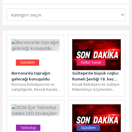
Gündem
Kültür Sanat
Bornova’da toprağın
Gültepe’de büyük coşku:
geleceği konuşuldu
Rumeli Şenliği 18. kez
Bornova Belediyesi’nin ev
Konak Belediyesi ile Gültepe
İzmirlilerle buluştu
sahipliğinde, Nevzat Kavalar
Makedonya Göçmenleri
Kültür Merkezi’nde
Kültür ve Dayanışma Derneği
düzenlenen eğitim
iş birliğinde düzenlenen 18.
programında çiftçilere
Gültepe...
toprağın verimli kullanımı...
Teknoloji
Gündem