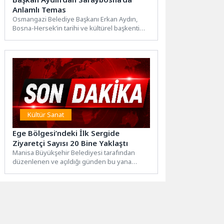
Anlamlı Temas
Osmangazi Belediye Başkanı Erkan Aydın,
Bosna-Hersek’in tarihi ve kültürel başkenti
Saraybosna’da gerçekleştirdiği temaslarda
hem duygusal...
Kültür Sanat
Ege Bölgesi’ndeki İlk Sergide
Ziyaretçi Sayısı 20 Bine Yaklaştı
Manisa Büyükşehir Belediyesi tarafından
düzenlenen ve açıldığı günden bu yana
büyük ses getiren Frida Kahlo...