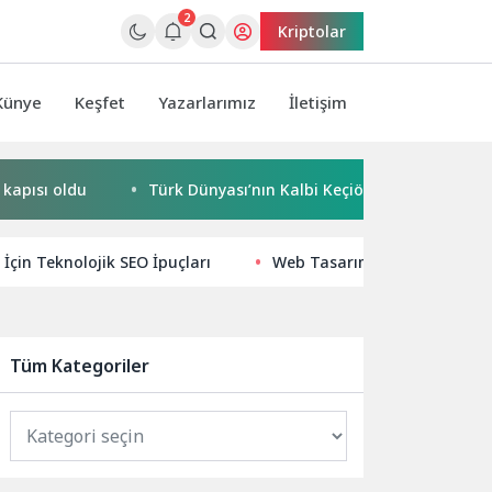
2
Kriptolar
Künye
Keşfet
Yazarlarımız
İletişim
ldu
Türk Dünyası’nın Kalbi Keçiören’de Attı
Kaçak 
r İçin Teknolojik SEO İpuçları
Web Tasarımında Yüksel: SEO 
Tüm Kategoriler