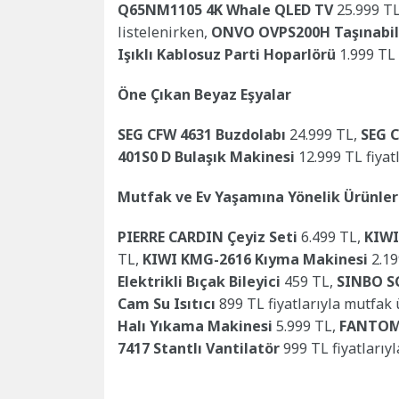
Q65NM1105 4K Whale QLED TV
25.999 TL
listelenirken,
ONVO OVPS200H Taşınabili
Işıklı Kablosuz Parti Hoparlörü
1.999 TL f
Öne Çıkan Beyaz Eşyalar
SEG CFW 4631 Buzdolabı
24.999 TL,
SEG 
401S0 D Bulaşık Makinesi
12.999 TL fiyatl
Mutfak ve Ev Yaşamına Yönelik Ürünler
PIERRE CARDIN Çeyiz Seti
6.499 TL,
KIWI
TL,
KIWI KMG-2616 Kıyma Makinesi
2.19
Elektrikli Bıçak Bileyici
459 TL,
SINBO SC
Cam Su Isıtıcı
899 TL fiyatlarıyla mutfak
Halı Yıkama Makinesi
5.999 TL,
FANTOM 
7417 Stantlı Vantilatör
999 TL fiyatlarıyla