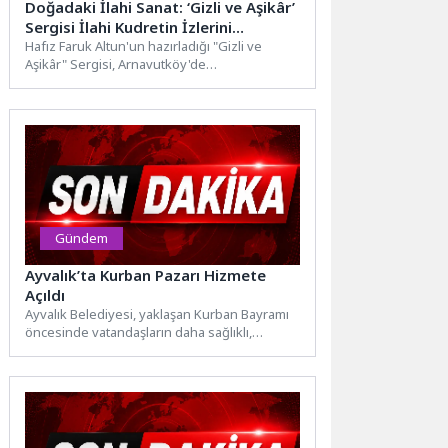
Doğadaki İlahi Sanat: ‘Gizli ve Aşikâr’
Sergisi İlahi Kudretin İzlerini
Sanatseverlerle Buluşturuyor
Hafız Faruk Altun'un hazırladığı "Gizli ve
Aşikâr" Sergisi, Arnavutköy'de
sanatseverlerle buluşuyor. Sergide, hiçbir
insan eli...
Gündem
Ayvalık’ta Kurban Pazarı Hizmete
Açıldı
Ayvalık Belediyesi, yaklaşan Kurban Bayramı
öncesinde vatandaşların daha sağlıklı,
güvenli ve düzenli koşullarda alışveriş
yapabilmesi...