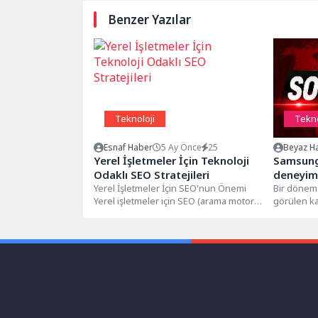
Benzer Yazılar
Teknoloji
Tekno
Esnaf Haber
5 Ay Önce
25
Beyaz Ha
Yerel İşletmeler İçin Teknoloji
Samsung,
Odaklı SEO Stratejileri
deneyim
Yerel İşletmeler İçin SEO'nun Önemi
sinyaller
Bir dönem 
Yerel işletmeler için SEO (arama motoru
görülen ka
optimizasyonu), dijital pazarlama
premium m
stratejilerinde...
dönüşen..