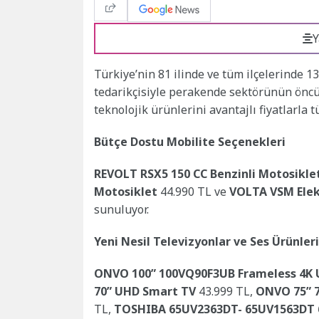
Y
Türkiye’nin 81 ilinde ve tüm ilçelerinde 1
tedarikçisiyle perakende sektörünün ön
teknolojik ürünlerini avantajlı fiyatlarla 
Bütçe Dostu Mobilite Seçenekleri
REVOLT RSX5 150 CC Benzinli Motosikle
Motosiklet
44.990 TL ve
VOLTA VSM Elekt
sunuluyor.
Yeni Nesil Televizyonlar ve Ses Ürünleri
ONVO 100” 100VQ90F3UB Frameless 4K 
70” UHD Smart TV
43.999 TL,
ONVO 75” 
TL,
TOSHIBA 65UV2363DT- 65UV1563DT 