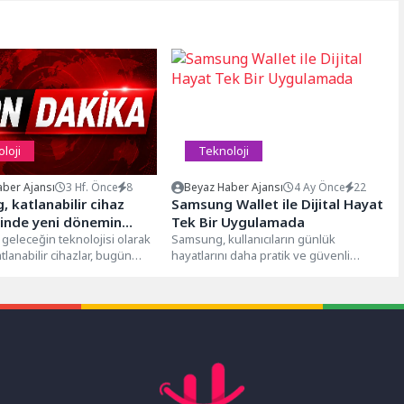
loji
Teknoloji
ber Ajansı
3 Hf. Önce
8
Beyaz Haber Ajansı
4 Ay Önce
22
 katlanabilir cihaz
Samsung Wallet ile Dijital Hayat
inde yeni dönemin
Tek Bir Uygulamada
ini veriyor
geleceğin teknolojisi olarak
Samsung, kullanıcıların günlük
tlanabilir cihazlar, bugün
hayatlarını daha pratik ve güvenli
obil deneyimin en hızlı
şekilde yönetebilmelerini sağlayan
.
dijital cüzdan uygulaması Samsung...