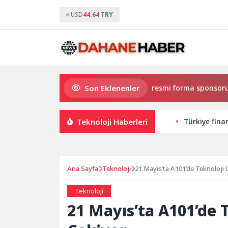
USD
44.64 TRY
Son Eklenenler
Eczacıbaşı Peron İstanbul’un resmi forma sponsoru adidas
Teknoloji Haberleri
Türkiye finan
Ana Sayfa
Teknoloji
21 Mayıs’ta A101’de Teknoloji Ü
Teknoloji
21 Mayıs’ta A101’de T