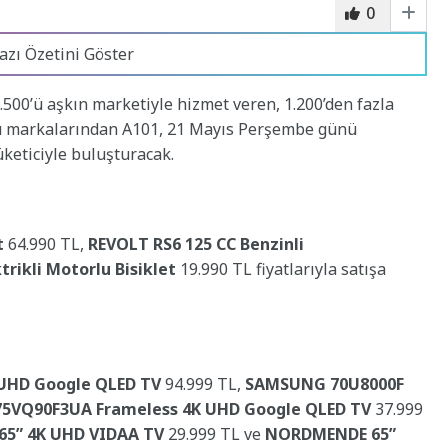
0
azı Özetini Göster
3.500’ü aşkın marketiyle hizmet veren, 1.200’den fazla
cü markalarından A101, 21 Mayıs Perşembe günü
tüketiciyle buluşturacak.
t
64.990 TL,
REVOLT RS6 125 CC Benzinli
rikli Motorlu Bisiklet
19.990 TL fiyatlarıyla satışa
UHD Google QLED TV
94.999 TL,
SAMSUNG 70U8000F
75VQ90F3UA Frameless 4K UHD Google QLED TV
37.999
65” 4K UHD VIDAA TV
29.999 TL ve
NORDMENDE 65”