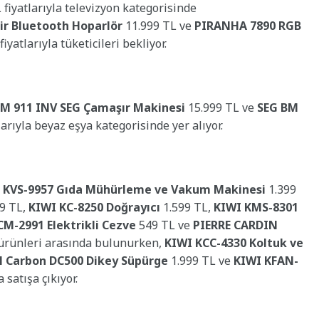
 fiyatlarıyla televizyon kategorisinde
r Bluetooth Hoparlör
11.999 TL ve
PIRANHA 7890 RGB
iyatlarıyla tüketicileri bekliyor.
CM 911 INV SEG Çamaşır Makinesi
15.999 TL ve
SEG BM
arıyla beyaz eşya kategorisinde yer alıyor.
 KVS-9957 Gıda Mühürleme ve Vakum Makinesi
1.399
9 TL,
KIWI KC-8250 Doğrayıcı
1.599 TL,
KIWI KMS-8301
M-2991 Elektrikli Cezve
549 TL ve
PIERRE CARDIN
 ürünleri arasında bulunurken,
KIWI KCC-4330 Koltuk ve
Carbon DC500 Dikey Süpürge
1.999 TL ve
KIWI KFAN-
 satışa çıkıyor.