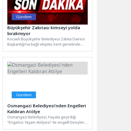
Gündem
Büyükşehir Zabıtası kimseyi yolda
bırakmıyor
Kocaeli Büyükşehir Belediyesi Zabıta Dairesi
Başkanlığı’na bağlı ekipler, kent genelinde
yalnızca denetim değil, vatandaş odaklı...
Gündem
Osmangazi Belediyesi’nden Engelleri
Kaldıran Atölye
Osmangazi Belediyesi, hayata geçirdiği
“Engelsiz Yaşam Atölyesi” ile engelli bireylerin
üretim süreçlerine katılmasını ve istihdama...