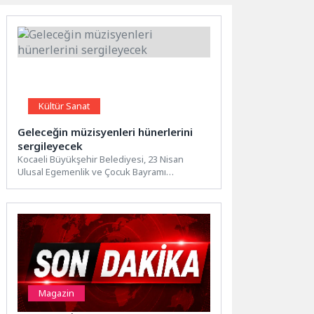
Kültür Sanat
Geleceğin müzisyenleri hünerlerini
sergileyecek
Kocaeli Büyükşehir Belediyesi, 23 Nisan
Ulusal Egemenlik ve Çocuk Bayramı
etkinlikleri kapsamında ses yarışması
düzenleyecek....
Magazin