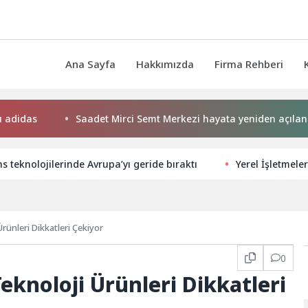
Ana Sayfa
Hakkımızda
Firma Rehberi
Saadet Mirci Semt Merkezi hayata yeniden açılan kapısı o
s teknolojilerinde Avrupa’yı geride bıraktı
Yerel İşletmele
rünleri Dikkatleri Çekiyor
0
eknoloji Ürünleri Dikkatleri