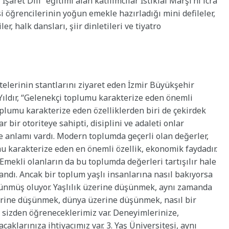
şaret Dili” eğitimi alan katılımcılar İstiklal Marşı’nı icra
si öğrencilerinin yoğun emekle hazırladığı mini defileler,
r, halk dansları, şiir dinletileri ve tiyatro
itelerinin stantlarını ziyaret eden İzmir Büyükşehir
 Yıldır, “Gelenekçi toplumu karakterize eden önemli
toplumu karakterize eden özelliklerden biri de çekirdek
r bir otoriteye sahipti, disiplini ve adaleti onlar
ve anlamı vardı. Modern toplumda geçerli olan değerler,
 karakterize eden en önemli özellik, ekonomik faydadır.
mekli olanların da bu toplumda değerleri tartışılır hale
andı. Ancak bir toplum yaşlı insanlarına nasıl bakıyorsa
üşünmüş oluyor. Yaşlılık üzerine düşünmek, aynı zamanda
erine düşünmek, dünya üzerine düşünmek, nasıl bir
 sizden öğreneceklerimiz var. Deneyimlerinize,
caklarınıza ihtiyacımız var. 3. Yaş Üniversitesi, aynı