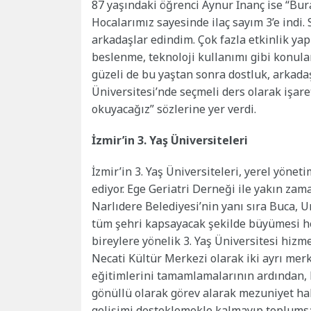
87 yaşındaki öğrenci Aynur İnanç ise “Bur
Hocalarımız sayesinde ilaç sayım 3’e indi. 
arkadaşlar edindim. Çok fazla etkinlik yap
beslenme, teknoloji kullanımı gibi konular
güzeli de bu yaştan sonra dostluk, arkadaş
Üniversitesi’nde seçmeli ders olarak işaret
okuyacağız” sözlerine yer verdi.
İzmir’in 3. Yaş Üniversiteleri
İzmir’in 3. Yaş Üniversiteleri, yerel yönet
ediyor. Ege Geriatri Derneği ile yakın za
Narlıdere Belediyesi’nin yanı sıra Buca, U
tüm şehri kapsayacak şekilde büyümesi hed
bireylere yönelik 3. Yaş Üniversitesi hi
Necati Kültür Merkezi olarak iki ayrı mer
eğitimlerini tamamlamalarının ardından, 
gönüllü olarak görev alarak mezuniyet hak
gelişimi desteklemekle kalmayıp toplumsal