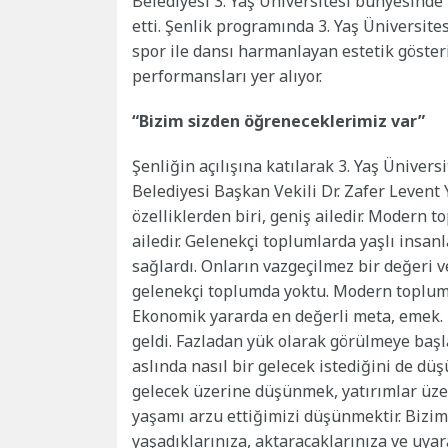
Belediyesi 3. Yaş Üniversitesi bünyesinde “İ
etti. Şenlik programında 3. Yaş Üniversite
spor ile dansı harmanlayan estetik gösterile
performansları yer alıyor.
“Bizim sizden öğreneceklerimiz var”
Şenliğin açılışına katılarak 3. Yaş Ünivers
Belediyesi Başkan Vekili Dr. Zafer Levent
özelliklerden biri, geniş ailedir. Modern 
ailedir. Gelenekçi toplumlarda yaşlı insanla
sağlardı. Onların vazgeçilmez bir değeri 
gelenekçi toplumda yoktu. Modern toplumu
Ekonomik yararda en değerli meta, emek. E
geldi. Fazladan yük olarak görülmeye başl
aslında nasıl bir gelecek istediğini de d
gelecek üzerine düşünmek, yatırımlar üz
yaşamı arzu ettiğimizi düşünmektir. Bizim
yaşadıklarınıza, aktaracaklarınıza ve uyara