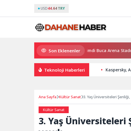
USD
44.64 TRY
Son Eklenenler
Zumba ve pilates dersleri şimdi Buca Arena Stadı’nda
Teknoloji Haberleri
Kaspersky, A
Ana Sayfa
Kültür Sanat
3. Yaş Üniversiteleri Şenliği,
Kültür Sanat
3. Yaş Üniversiteleri 