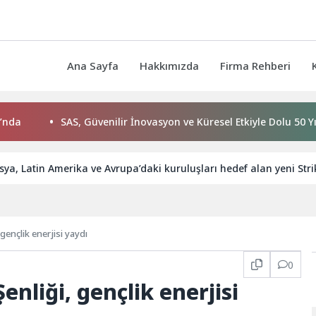
Ana Sayfa
Hakkımızda
Firma Rehberi
SAS, Güvenilir İnovasyon ve Küresel Etkiyle Dolu 50 Yılı Geride B
sya, Latin Amerika ve Avrupa’daki kuruluşları hedef alan yeni St
 gençlik enerjisi yaydı
0
Şenliği, gençlik enerjisi