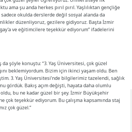
da çok güzel şeyler öğreniyoruz. Üniversiteye ilk
tu ama şu anda herkes pırıl pırıl. Yaşlılıktan gençliğe
z sadece okulda derslerde değil sosyal alanda da
likler düzenliyoruz, gezilere gidiyoruz. Başta İzmir
ay’a ve eğitimcilere teşekkür ediyorum” ifadelerini
da şöyle konuştu: “3. Yaş Üniversitesi, çok güzel
ağını beklemiyordum. Bizim için ikinci yaşam oldu. Ben
im. 3. Yaş Üniversitesi’nde bilgilerimiz tazelendi, sağlık
u gördük. Bakış açım değişti, hayata daha olumlu
ldu, bu ne kadar güzel bir şey. İzmir Büyükşehir
ine çok teşekkür ediyorum. Bu çalışma kapsamında staj
ız çok güzel.”