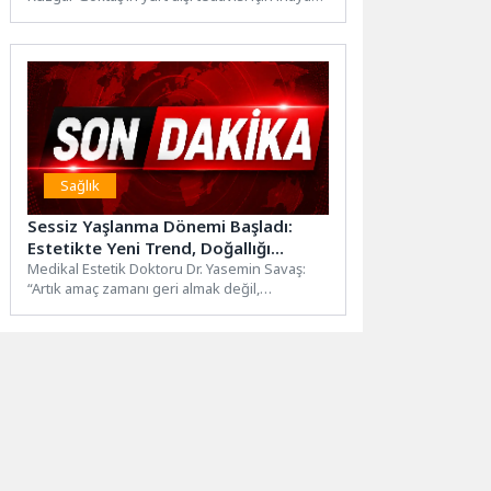
olan...
Sağlık
Sessiz Yaşlanma Dönemi Başladı:
Estetikte Yeni Trend, Doğallığı
Yıllarca Korumak
Medikal Estetik Doktoru Dr. Yasemin Savaş:
“Artık amaç zamanı geri almak değil,
yaşlanmayı doğru yönetmek.”Uzun...