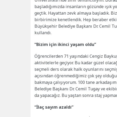
Üniversitesi’nde sınıf temsilcisiyim. Bura
başladığımızda insanların gözünde ışık yok
geçtik. Hayattan zevk almaya başladık. Bi
birbirimize kenetlendik. Hep beraber etkin
Büyükşehir Belediye Başkanı Dr. Cemil Tug
kullandı.
“Bizim için ikinci yaşam oldu”
Öğrencilerden 71 yaşındaki Cengiz Baykuş 
aktivitelerle geçiyor. Bu kadar güzel olac
seçmeli ders olarak halk oyunlarını seçmişt
açısından öğrenmediğimiz çok şey olduğun
bakmaya çalışıyorum. 100 tane arkadaşım o
Belediye Başkanı Dr. Cemil Tugay ve ekib
da yapacağız. Bu yaştan sonra staj yapmam
“İlaç sayım azaldı”