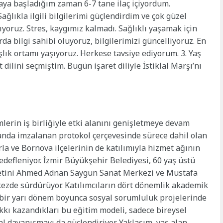
aya başladığım zaman 6-7 tane ilaç içiyordum.
Sağlıkla ilgili bilgilerimi güçlendirdim ve çok güzel
ıyoruz. Stres, kaygımız kalmadı. Sağlıklı yaşamak için
da bilgi sahibi oluyoruz, bilgilerimizi güncelliyoruz. En
lık ortamı yaşıyoruz. Herkese tavsiye ediyorum. 3. Yaş
 dilini seçmiştim. Bugün işaret diliyle İstiklal Marşı’nı
imlerin iş birliğiyle etki alanını genişletmeye devam
manda imzalanan protokol çerçevesinde sürece dahil olan
rla ve Bornova ilçelerinin de katılımıyla hizmet ağının
efleniyor. İzmir Büyükşehir Belediyesi, 60 yaş üstü
zmetini Ahmed Adnan Saygun Sanat Merkezi ve Mustafa
kezde sürdürüyor. Katılımcıların dört dönemlik akademik
bir yarı dönem boyunca sosyal sorumluluk projelerinde
kı kazandıkları bu eğitim modeli, sadece bireysel
 dayanışmayı da güçlendiriyor. Yaklaşım, yaş alan