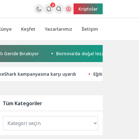
2
Kriptolar
Künye
Keşfet
Yazarlarımız
İletişim
ırakıyor
Bornova’da doğal lezzetler halkla buluşuyor
rikeShark kampanyasına karşı uyardı
Eğitim Teknolojilerin
Tüm Kategoriler