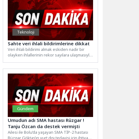
Teknoloji
Sahte veri ihlali bildirimlerine dikkat
Veri ihlali bildirimi almak eskiden nadir bir
olayken ihlallerinin rekor sayılara ulaşmasıyla
birlikte bu bildirimler...
Gündem
Umudun adı SMA hastası Rüzgar !
Tanju Özcan da destek vermişti
Ailesi ile Bolu’da yaşayan SMA TİP-2 hastası
Rüzgar Göktaş’ın yurt dışı tedavisi için ihtiyaç