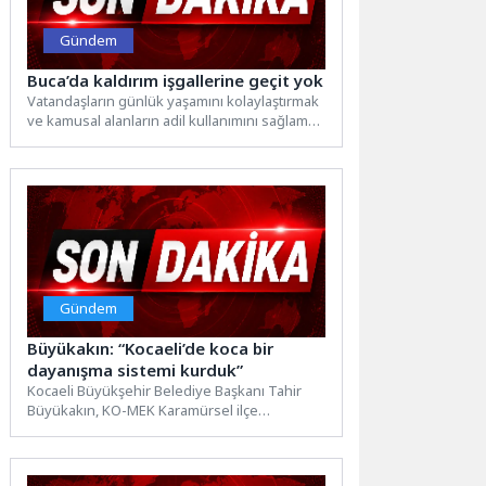
Gündem
Buca’da kaldırım işgallerine geçit yok
Vatandaşların günlük yaşamını kolaylaştırmak
ve kamusal alanların adil kullanımını sağlamak
için pazar yerlerinden ana caddelere...
Gündem
Büyükakın: “Kocaeli’de koca bir
dayanışma sistemi kurduk”
Kocaeli Büyükşehir Belediye Başkanı Tahir
Büyükakın, KO-MEK Karamürsel ilçe
sergisinde sosyal projelere büyük önem
verdiklerini...