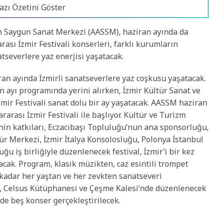
azı Özetini Göster
 Saygun Sanat Merkezi (AASSM), haziran ayında da
arası İzmir Festivali konserleri, farklı kurumların
natseverlere yaz enerjisi yaşatacak.
n ayında İzmirli sanatseverlere yaz coşkusu yaşatacak.
n ayı programında yerini alırken, İzmir Kültür Sanat ve
İzmir Festivali sanat dolu bir ay yaşatacak. AASSM haziran
rarası İzmir Festivali ile başlıyor. Kültür ve Turizm
nin katkıları, Eczacıbaşı Topluluğu’nun ana sponsorluğu,
tür Merkezi, İzmir İtalya Konsolosluğu, Polonya İstanbul
u iş birliğiyle düzenlenecek festival, İzmir’i bir kez
cak. Program, klasik müzikten, caz esintili trompet
kadar her yaştan ve her zevkten sanatseveri
ra, Celsus Kütüphanesi ve Çeşme Kalesi’nde düzenlenecek
de beş konser gerçekleştirilecek.