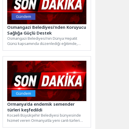
Gündem
Osmangazi Belediyesi’nden Koruyucu
Sağlığa Güçlü Destek
Osmangazi Belediyesi’nin Dünya Hepatit
Günü kapsamında düzenlediği eğitimde,
Temizlik İşleri Müdürlüğü personeli viral
hepatitlerin bulaşma...
Gündem
Ormanya’da endemik semender
türleri keşfedildi
Kocaeli Büyükşehir Belediyesi bünyesinde
hizmet veren Ormanya’da yeni canlı türleri
keşfediliyor. Bu kapsamda gerçekleştirilen