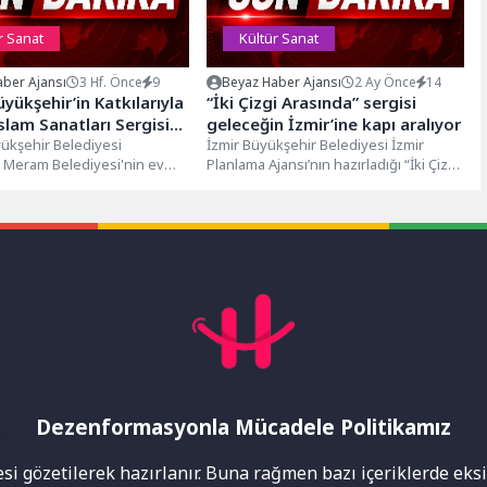
r Sanat
Kültür Sanat
ber Ajansı
3 Hf. Önce
9
Beyaz Haber Ajansı
2 Ay Önce
14
yükşehir’in Katkılarıyla
“İki Çizgi Arasında” sergisi
slam Sanatları Sergisi
geleceğin İzmir’ine kapı aralıyor
Kültür Sanat
ükşehir Belediyesi
İzmir Büyükşehir Belediyesi İzmir
la Meram Belediyesi'nin ev
Planlama Ajansı’nın hazırladığı “İki Çizgi
nde Açıldı
de Albayrak Grubu tarafından
Arasında: Geleceğin İzmir’ine
va” temasını...
Bugünden Bir Bakış”...
Dezenformasyonla Mücadele Politikamız
mı
i gözetilerek hazırlanır. Buna rağmen bazı içeriklerde eksik