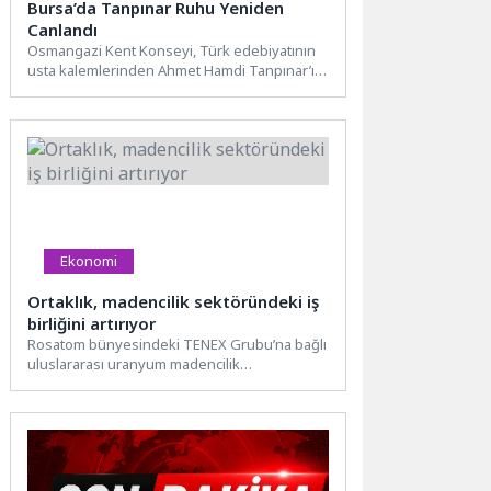
Bursa’da Tanpınar Ruhu Yeniden
Canlandı
Osmangazi Kent Konseyi, Türk edebiyatının
usta kalemlerinden Ahmet Hamdi Tanpınar’ın
doğumunun 125’inci yılı ve “Beş...
Ekonomi
Ortaklık, madencilik sektöründeki iş
birliğini artırıyor
Rosatom bünyesindeki TENEX Grubu’na bağlı
uluslararası uranyum madencilik
şirketi Uranium One Grubu A.Ş. ile
Brezilyalı Diamanté Grubu’nun...