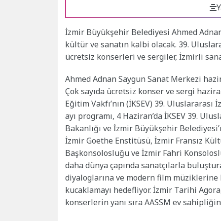
Y
İzmir Büyükşehir Belediyesi Ahmed Adnan
kültür ve sanatın kalbi olacak. 39. Uluslar
ücretsiz konserleri ve sergiler, İzmirli sa
Ahmed Adnan Saygun Sanat Merkezi hazira
Çok sayıda ücretsiz konser ve sergi hazira
Eğitim Vakfı’nın (İKSEV) 39. Uluslararası 
ayı programı, 4 Haziran’da İKSEV 39. Ulusla
Bakanlığı ve İzmir Büyükşehir Belediyesi’
İzmir Goethe Enstitüsü, İzmir Fransız Kül
Başkonsolosluğu ve İzmir Fahri Konsolosluğ
daha dünya çapında sanatçılarla buluştura
diyaloglarına ve modern film müziklerine 
kucaklamayı hedefliyor. İzmir Tarihi Ago
konserlerin yanı sıra AASSM ev sahipliğin