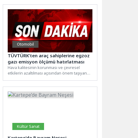
saha...
Otomobil
TÜVTÜRK’ten araç sahiplerine egzoz
gazı emisyon ölçümü hatırlatması
Hava kalitesinin korunması ve çevresel
etkilerin azaltılması açısından önem taşıyan
egzoz gazı emisyon ölçümü, araçların...
Kültür Sanat
Kartepe’de Bayram Neşesi