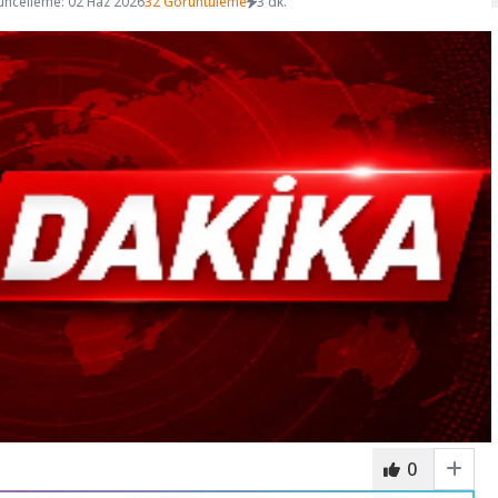
üncelleme: 02 Haz 2026
32 Görüntüleme
3 dk.
0