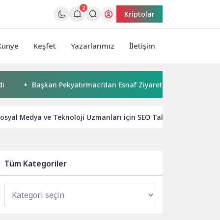
2
Kriptolar
Künye
Keşfet
Yazarlarımız
İletişim
Başkan Pekyatırmacı’dan Esnaf Ziyareti
Çocuklar boyadı,
osyal Medya ve Teknoloji Uzmanları için SEO Taktikleri
Ye
Tüm Kategoriler