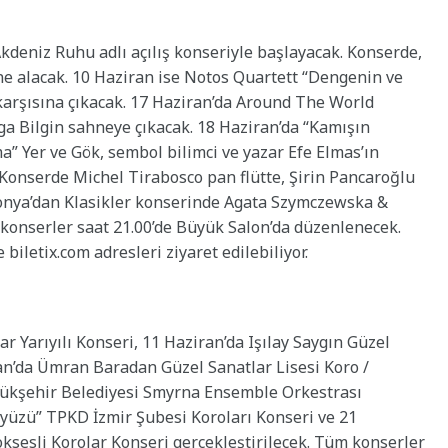
kdeniz Ruhu adlı açılış konseriyle başlayacak. Konserde,
hne alacak. 10 Haziran ise Notos Quartett “Dengenin ve
karşısına çıkacak. 17 Haziran’da Around The World
a Bilgin sahneye çıkacak. 18 Haziran’da “Kamışın
ma” Yer ve Gök, sembol bilimci ve yazar Efe Elmas’ın
Konserde Michel Tirabosco pan flütte, Şirin Pancaroğlu
olonya’dan Klasikler konserinde Agata Szymczewska &
onserler saat 21.00’de Büyük Salon’da düzenlenecek.
ve biletix.com adresleri ziyaret edilebiliyor.
r Yarıyılı Konseri, 11 Haziran’da Işılay Saygın Güzel
ran’da Ümran Baradan Güzel Sanatlar Lisesi Koro /
yükşehir Belediyesi Smyrna Ensemble Orkestrası
yüzü” TPKD İzmir Şubesi Koroları Konseri ve 21
ksesli Korolar Konseri gerçekleştirilecek. Tüm konserler