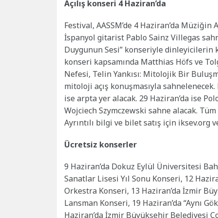
Açılış konseri 4 Haziran’da
Festival, AASSM’de 4 Haziran’da Müziğin A
İspanyol gitarist Pablo Sainz Villegas sa
Duygunun Sesi” konseriyle dinleyicilerin 
konseri kapsamında Matthias Höfs ve Tolg
Nefesi, Telin Yankısı: Mitolojik Bir Buluş
mitoloji açış konuşmasıyla sahnelenecek. 
ise arpta yer alacak. 29 Haziran’da ise P
Wojciech Szymczewski sahne alacak. Tüm k
Ayrıntılı bilgi ve bilet satış için iksev.org 
Ücretsiz konserler
9 Haziran’da Dokuz Eylül Üniversitesi Baha
Sanatlar Lisesi Yıl Sonu Konseri, 12 Hazi
Orkestra Konseri, 13 Haziran’da İzmir Bü
Lansman Konseri, 19 Haziran’da “Aynı Gök
Haziran’da İzmir Büyükşehir Belediyesi Ço