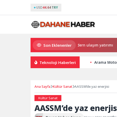
USD
44.64 TRY
Son Eklenenler
Büyükşehir’den Darıca’ya modern ulaşım yatırımı
Ha
Teknoloji Haberleri
Arama Motoru
Ana Sayfa
Kültür Sanat
AASSM’de yaz enerjisi
Kültür Sanat
AASSM’de yaz enerjis