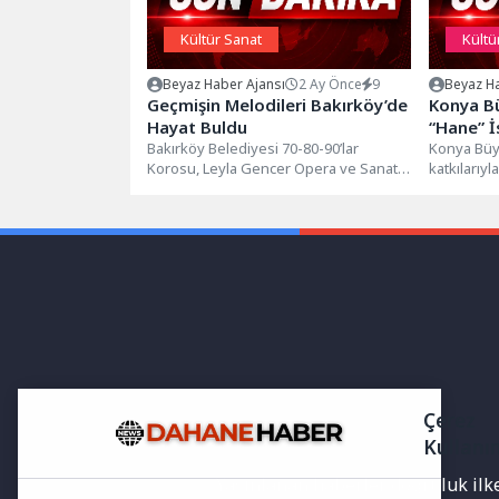
Kültür Sanat
Kültü
Beyaz Haber Ajansı
2 Ay Önce
9
Beyaz Ha
Geçmişin Melodileri Bakırköy’de
Konya Bü
Hayat Buldu
“Hane” İ
Bakırköy Belediyesi 70-80-90’lar
Tantavi 
Konya Büy
Korosu, Leyla Gencer Opera ve Sanat
katkılarıy
Merkezi’
Merkezi’nde düzenlenen konserde
sahipliğin
geçmişin unutulmaz şarkılarını...
“aile ve yu
Çerez
Kullanı
Yayınlanan haberler doğruluk ilkes