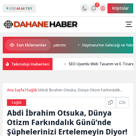
2
Kriptolar
USD
44.64 TRY
Son Eklenenler
n Darıca’ya modern ulaşım yatırımı
Haymana’nın Geleceği ve Yatırım Po
Teknoloji Haberleri
SEO Uyumlu Web Tasarım ve E-Ticaret Ç
Ana Sayfa
Sağlık
Abdi İbrahim Otsuka, Dünya Otizm Farkındalık
Günü’nde Şüphelerinizi Ertelemeyin Diyor!
Sağlık
0
Abdi İbrahim Otsuka, Dünya
Otizm Farkındalık Günü’nde
Şüphelerinizi Ertelemeyin Diyor!