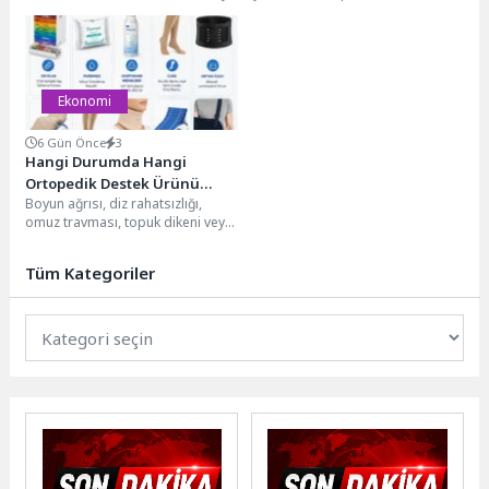
Hizmetleri Genel Koordinatörü ve
görülme sıklığı hızla artıyor.
Klinik Psikolog Çiğdem Demirsoy,
Geçmişte sadece ileri yaş
15 Mayıs...
hastalığı...
Ekonomi
6 Gün Önce
3
Hangi Durumda Hangi
Ortopedik Destek Ürünü
Boyun ağrısı, diz rahatsızlığı,
Kullanılır? Karşılaştırma
omuz travması, topuk dikeni veya
Tablosu
ameliyat sonrası dönemde “hangi
ürün bana...
Tüm Kategoriler