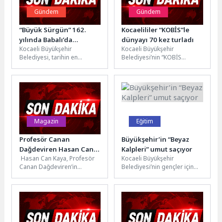
Gündem
Gündem
“Büyük Sürgün” 162.
Kocaelililer “KOBİS”le
yılında Babalı’da
dünyayı 70 kez turladı
Kocaeli Büyükşehir
Kocaeli Büyükşehir
anılacak
Belediyesi, tarihin en
Belediyesi’nin “KOBİS
hüzünlü yolculuklarından biri
Projesi” (Kocaeli Akıllı
olarak kayıtlara geçen
Bisiklet Sistemi) 2026’nın ilk
“Büyük Sürgünü” 162.
altı ayında yaklaşık 142...
yılında...
Magazin
Eğitim
Profesör Canan
Büyükşehir’in “Beyaz
Dağdeviren Hasan Can
Kalpleri” umut saçıyor
Hasan Can Kaya, Profesör
Kocaeli Büyükşehir
Kaya’yı davet etti
Canan Dağdeviren’in
Belediyesi’nin gençler için
davetiyle Massachusetts
hayata geçirdiği Beyaz
Institute of Technology’de
Kalpler Eğitim ve Gelişim
(MIT) eğitim alacak. Ünlü...
Merkezi, örgün eğitim...