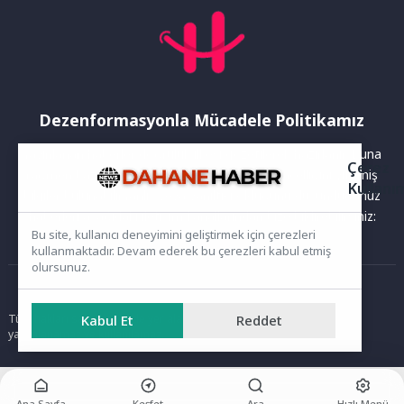
Dezenformasyonla Mücadele Politikamız
Yayınlanan haberler doğruluk ilkesi gözetilerek hazırlanır. Buna
Çerez
rağmen bazı içeriklerde eksik, hatalı veya güncelliğini yitirmiş
Kullanı
bilgiler bulunabilir.Yanlış veya yanıltıcı olduğunu düşündüğünüz
haberleri aşağıdaki iletişim kanallarından bize bildirebilirsiniz:
Bu site, kullanıcı deneyimini geliştirmek için çerezleri
kullanmaktadır. Devam ederek bu çerezleri kabul etmiş
olursunuz.
Ana Sayfa
Kabul Et
Reddet
Tüm hakları saklıdır. Sitede yer alan içerikler izinsiz kopyalanamaz,
yayımlanamaz ve kullanılamaz.
Ana Sayfa
Keşfet
Ara
Hızlı Menü