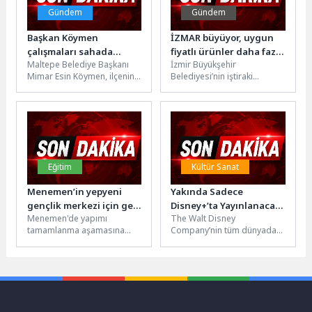
Gündem
Gündem
Başkan Köymen
İZMAR büyüyor, uygun
çalışmaları sahada
fiyatlı ürünler daha fazla
Maltepe Belediye Başkanı
İzmir Büyükşehir
yönlendirdi
haneye ulaşıyor
Mimar Esin Köymen, ilçenin
Belediyesi’nin iştiraki
dört bir yanında devam
İZTARIM AŞ tarafından
eden yatırım ve hizmet...
işletilen ve halkı uygun fiyatlı,
güvenilir alışverişle
buluşturan...
Eğitim
Kültür Sanat
Menemen’in yepyeni
Yakında Sadece
gençlik merkezi için geri
Disney+’ta Yayınlanacak
Menemen'de yapımı
The Walt Disney
sayım başladı
‘Recep İvedik 8’
tamamlanma aşamasına
Company’nin tüm dünyada
Filminden İlk Kare
gelinen Ulukent Gençlik
milyonlarca üyeye sahip
Paylaşıldı
Merkezi'nde hummalı
dijital yayın
çalışmalar tüm hızıyla
platformu Disney+, merakla
sürüyor. İzmir İl...
beklenen orijinal...