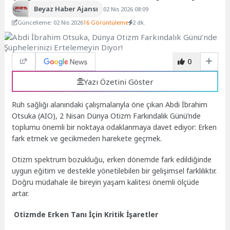
Beyaz Haber Ajansı
02 Nis 2026 08:09
Güncelleme: 02 Nis 2026
16 Görüntüleme
2 dk.
0
Yazı Özetini Göster
Ruh sağlığı alanındaki çalışmalarıyla öne çıkan Abdi İbrahim
Otsuka (AIO), 2 Nisan Dünya Otizm Farkındalık Günü’nde
toplumu önemli bir noktaya odaklanmaya davet ediyor: Erken
fark etmek ve gecikmeden harekete geçmek.
Otizm spektrum bozukluğu, erken dönemde fark edildiğinde
uygun eğitim ve destekle yönetilebilen bir gelişimsel farklılıktır.
Doğru müdahale ile bireyin yaşam kalitesi önemli ölçüde
artar.
Otizmde Erken Tanı İçin Kritik İşaretler