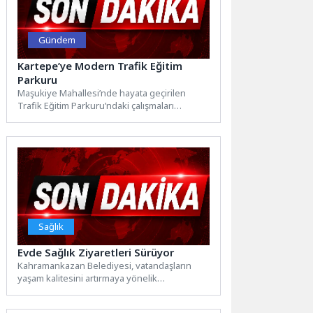
Gündem
Kartepe’ye Modern Trafik Eğitim
Parkuru
Maşukiye Mahallesi’nde hayata geçirilen
Trafik Eğitim Parkuru’ndaki çalışmaları
yakından takip eden Kartepe Belediye
Başkanı Av. M....
Sağlık
Evde Sağlık Ziyaretleri Sürüyor
Kahramankazan Belediyesi, vatandaşların
yaşam kalitesini artırmaya yönelik
çalışmalarını ilçe genelinde aralıksız
sürdürüyor.Sağlık İşleri Müdürlüğü ekipleri...