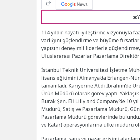
Y
114 yıldır hayatı iyileştirme vizyonuyla f
varlığını güçlendirme ve büyüme fırsatla
yapısını deneyimli liderlerle güçlendirm
Uluslararası Pazarlar Pazarlama Direktörü
İstanbul Teknik Üniversitesi İşletme Mü
lisans eğitimini Almanya’da Erlangen-Nür
tamamladı. Kariyerine Abdi İbrahim’de Ürü
Ürün Müdürü olarak görev yaptı. Yaklaşık 
Burak Şen, Eli Lilly and Company’de 10 yı
Müdürü, Satış ve Pazarlama Müdürü, Gün
Pazarlama Müdürü görevlerinde bulundu. S
ve Katar) operasyonlarına ülke müdürü ola
Pazarlama, satış ve pazar erişimi alanları