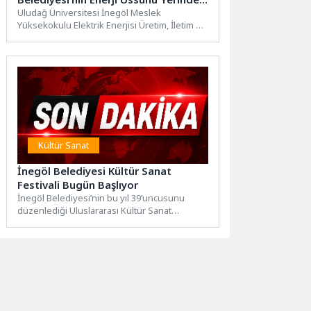
İnceledi
Uludağ Üniversitesi İnegöl Meslek
Yüksekokulu Elektrik Enerjisi Üretim, İletim ve
Dağıtım Bölümü öğrencileri, İnegöl
Belediyesi...
Kültür Sanat
İnegöl Belediyesi Kültür Sanat
Festivali Bugün Başlıyor
İnegöl Belediyesi’nin bu yıl 39’uncusunu
düzenlediği Uluslararası Kültür Sanat
Festivali, bugün yapılacak kortej yürüyüşü
ile...