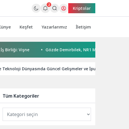
2
Kriptolar
Künye
Keşfet
Yazarlarımız
İletişim
i: Vişne
Gözde Demirbilek, NR1 Magazin’de: ‘Son assolist 
e Teknoloji Dünyasında Güncel Gelişmeler ve İpuçları
Gene
Tüm Kategoriler