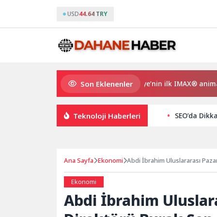
USD
44.64 TRY
Son Eklenenler
Gupi ve Gülmeyen Kral Türkiye’nin ilk IMAX® animasyon fi
Teknoloji Haberleri
SEO’da Dikka
Ana Sayfa
Ekonomi
Abdi İbrahim Uluslararası Paza
Ekonomi
Abdi İbrahim Uluslar