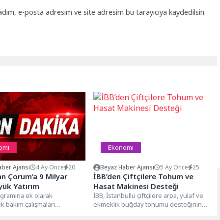
adım, e-posta adresim ve site adresim bu tarayıcıya kaydedilsin.
omi
Ekonomi
ber Ajansı
4 Ay Önce
20
Beyaz Haber Ajansı
5 Ay Önce
25
n Çorum’a 9 Milyar
İBB’den Çiftçilere Tohum ve
üyük Yatırım
Hasat Makinesi Desteği
ogramına ek olarak
İBB, İstanbullu çiftçilere arpa, yulaf ve
k bakım çalışmaları
ekmeklik buğday tohumu desteğinin
; arıza önleyici periyodik
ardından geçen yıl başlattığı kuru...