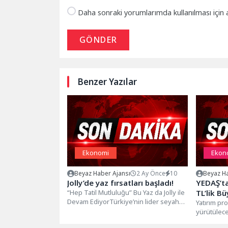
Daha sonraki yorumlarımda kullanılması için 
GÖNDER
Benzer Yazılar
Ekonomi
Ekon
Beyaz Haber Ajansı
2 Ay Önce
10
Beyaz Ha
Jolly’de yaz fırsatları başladı!
YEDAŞ’ta
“Hep Tatil Mutluluğu” Bu Yaz da Jolly ile
TL’lik B
Devam EdiyorTürkiye’nin lider seyahat
Yatırım pr
markalarından Jolly, yaz...
yürütülece
kapsamında