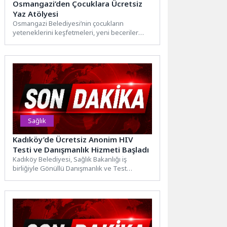
Osmangazi’den Çocuklara Ücretsiz
Yaz Atölyesi
Osmangazi Belediyesi’nin çocukların
yeteneklerini keşfetmeleri, yeni beceriler
kazanmaları ve dolu dolu bir yaz geçirmeleri
amacıyla...
Sağlık
Kadıköy’de Ücretsiz Anonim HIV
Testi ve Danışmanlık Hizmeti Başladı
Kadıköy Belediyesi, Sağlık Bakanlığı iş
birliğiyle Gönüllü Danışmanlık ve Test
Merkezi'ni hizmete açtı. Merkezde, kimlik...