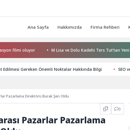
Ana Sayfa
Hakkımızda
Firma Rehberi
lmi oluyor
M Lisa ve Dolu Kadehi Ters Tut’tan Yeni İş Birliğ
t Edilmesi Gereken Önemli Noktalar Hakkında Bilgi
SEO v
rlar Pazarlama Direktörü Burak Şen Oldu
0
arası Pazarlar Pazarlama