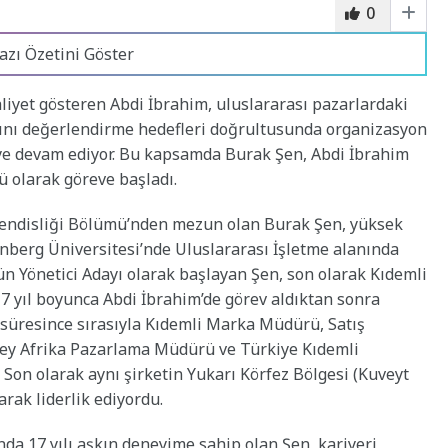
0
azı Özetini Göster
aaliyet gösteren Abdi İbrahim, uluslararası pazarlardaki
rını değerlendirme hedefleri doğrultusunda organizasyon
eye devam ediyor. Bu kapsamda Burak Şen, Abdi İbrahim
 olarak göreve başladı.
hendisliği Bölümü’nden mezun olan Burak Şen, yüksek
nberg Üniversitesi’nde Uluslararası İşletme alanında
n Yönetici Adayı olarak başlayan Şen, son olarak Kıdemli
7 yıl boyunca Abdi İbrahim’de görev aldıktan sonra
l süresince sırasıyla Kıdemli Marka Müdürü, Satış
ey Afrika Pazarlama Müdürü ve Türkiye Kıdemli
on olarak aynı şirketin Yukarı Körfez Bölgesi (Kuveyt
rak liderlik ediyordu.
nda 17 yılı aşkın deneyime sahip olan Şen, kariyeri