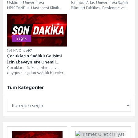
Üsküdar Üniversitesi
İstanbul Atlas Üniversitesi Sağlık
güvenli mi?
NPİSTANBUL Hastanesi Klinik
Bilimleri Fakültesi Beslenme ve
Psikolog İhsan Öztekin, hipnoz
Diyetetik Bölüm Başkanı Prof. Dr.
hakkında merak edilen konulara
M. Emel...
açıklık getirdi.Hipnoz...
Sağlık
3 Hf. Önce
7
Çocukların Sağlıklı Gelişimi
İçin Ebeveynlere Önemli
Çocukların fiziksel, zihinsel ve
Öneriler
duygusal açıdan sağlıklı bireyler
olarak yetişmesi, yalnızca kendi
yaşam kalitelerini değil,...
Tüm Kategoriler