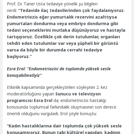
Prof. Dr. Taner Usta tedaviye yönelik şu bilgileri
verdi:
“Tedavide ilaç tedavilerinden çok faydalanıyoruz.
Endometriozis eğer yumurtalık rezervini azalttıysa
yumurtaları dondurma veya embriyo dondurma gibi
tedavi seçeneklerini mutlaka düşünüyoruz ve hastayla
tartışıyoruz. Özellikle çok derin tutulumlar, organları
tehdit eden tutulumlar var veya şüpheli bir görüntü
varsa da böyle bir durumda cerrahi tedaviye
başlıyoruz.”
Esra Erol: “Endometriozisi de toplumda yüksek sesle
konuşabilmeliyiz”
Etkinlik kapsamında gerçekleştirilen söyleşinin 2. kez
moderatörlüğünü yapan
Sunucu ve televizyon
programcısı Esra Erol
da; endometriozis hastalığı
konusunda toplumsal farkındalık oluşmasının son derece
önemli olduğunu vurguladı. Erol şöyle konuştu:
“Kadın hastalıklarına dair toplumda çok yüksek sesle
konuşamıyoruz. Bunun tabi kültürel yapıdan, kadının