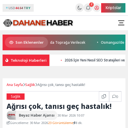
2
Kriptolar
USD
44.64 TRY
Son Eklenenler
aybetti: Kuzey Makedonya’da Toprağa Verilecek
Osmangazi’de Geleceği
Teknoloji Haberleri
2026 İçin Yeni Nesil SEO Stratejileri ve 
Ana Sayfa
Sağlık
Ağrısı çok, tanısı geç hastalık!
Sağlık
0
Ağrısı çok, tanısı geç hastalık!
Beyaz Haber Ajansı
30 Mar 2026 10:07
Güncelleme: 30 Mar 2026
23 Görüntüleme
8 dk.