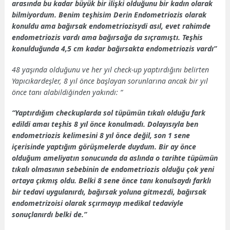
arasında bu kadar büyük bir ilişki olduğunu bir kadın olarak
bilmiyordum. Benim teşhisim Derin Endometriozis olarak
konuldu
ama bağırsak endometriozisydi asıl, evet rahimde
endometriozis vardı ama bağırsağa da sıçramıştı. Teşhis
konulduğunda 4,5 cm kadar bağırsakta endometriozis vardı”
48 yaşında olduğunu ve her yıl check-up yaptırdığını belirten
Yapıcıkardeşler, 8 yıl önce başlayan sorunlarına ancak bir yıl
önce tanı alabildiğinden yakındı: “
“Yaptırdığım checkuplarda sol tüpümün tıkalı olduğu fark
edildi amaı teşhis 8 yıl önce konulmadı. Dolayısıyla ben
endometriozis kelimesini 8 yıl önce değil, son 1 sene
içerisinde yaptığım görüşmelerde duydum. Bir ay önce
olduğum ameliyatın sonucunda da aslında o tarihte tüpümün
tıkalı olmasının sebebinin de endometriozis olduğu çok yeni
ortaya çıkmış oldu. Belki 8 sene önce tanı konulsaydı farklı
bir tedavi uygulanırdı, bağırsak yoluna gitmezdi, bağırsak
endometrizoisi olarak sçırmayıp medikal tedaviyle
sonuçlanırdı belki de.”