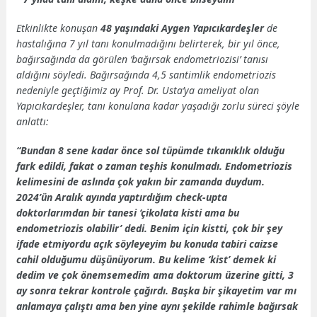
Etkinlikte konuşan
48 yaşındaki Aygen Yapıcıkardeşler
de
hastalığına 7 yıl tanı konulmadığını belirterek, bir yıl önce,
bağırsağında da görülen ‘bağırsak endometriozisi’ tanısı
aldığını söyledi. Bağırsağında 4,5 santimlik endometriozis
nedeniyle geçtiğimiz ay Prof. Dr. Usta’ya ameliyat olan
Yapıcıkardeşler, tanı konulana kadar yaşadığı zorlu süreci şöyle
anlattı:
“Bundan 8 sene kadar önce sol tüpümde tıkanıklık olduğu
fark edildi, fakat o zaman teşhis konulmadı. Endometriozis
kelimesini de aslında çok yakın bir zamanda duydum.
2024’ün Aralık ayında yaptırdığım check-upta
doktorlarımdan bir tanesi ‘çikolata kisti ama bu
endometriozis olabilir’ dedi. Benim için kistti, çok bir şey
ifade etmiyordu açık söyleyeyim bu konuda tabiri caizse
cahil olduğumu düşünüyorum. Bu kelime ‘kist’ demek ki
dedim ve çok önemsemedim ama doktorum üzerine gitti, 3
ay sonra tekrar kontrole çağırdı. Başka bir şikayetim var mı
anlamaya çalıştı ama ben yine aynı şekilde rahimle bağırsak