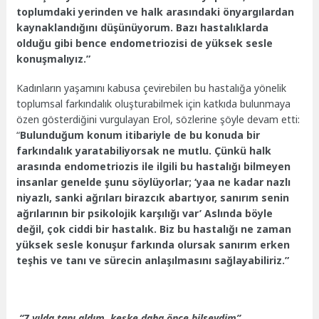
toplumdaki yerinden ve halk arasındaki önyargılardan
kaynaklandığını düşünüyorum. Bazı hastalıklarda
olduğu gibi bence endometriozisi de yüksek sesle
konuşmalıyız.”
Kadınların yaşamını kabusa çevirebilen bu hastalığa yönelik
toplumsal farkındalık oluşturabilmek için katkıda bulunmaya
özen gösterdiğini vurgulayan Erol, sözlerine şöyle devam etti:
“
Bulunduğum konum itibariyle de bu konuda bir
farkındalık yaratabiliyorsak ne mutlu. Çünkü halk
arasında endometriozis ile ilgili bu hastalığı bilmeyen
insanlar genelde şunu söylüyorlar; ‘yaa ne kadar nazlı
niyazlı, sanki ağrıları birazcık abartıyor, sanırım senin
ağrılarının bir psikolojik karşılığı var’ Aslında böyle
değil, çok ciddi bir hastalık. Biz bu hastalığı ne zaman
yüksek sesle konuşur farkında olursak sanırım erken
teşhis ve tanı ve sürecin anlaşılmasını sağlayabiliriz.”
“7 yılda tanı aldım, keşke daha önce bilseydim”