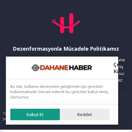
Dezenformasyonla Mücadele Politikamız
Yayınlanan haberler doğruluk ilkesi gözetilerek hazırlanır. Buna
Çerez
rağmen bazı içeriklerde eksik, hatalı veya güncelliğini yitirmiş
Kullanı
bilgiler bulunabilir.Yanlış veya yanıltıcı olduğunu düşündüğünüz
haberleri aşağıdaki iletişim kanallarından bize bildirebilirsiniz:
Bu site, kullanıcı deneyimini geliştirmek için çerezleri
kullanmaktadır. Devam ederek bu çerezleri kabul etmiş
olursunuz.
Ana Sayfa
Tüm hakları saklıdır. Sitede yer alan içerikler izinsiz kopyalanamaz,
Kabul Et
Reddet
yayımlanamaz ve kullanılamaz.