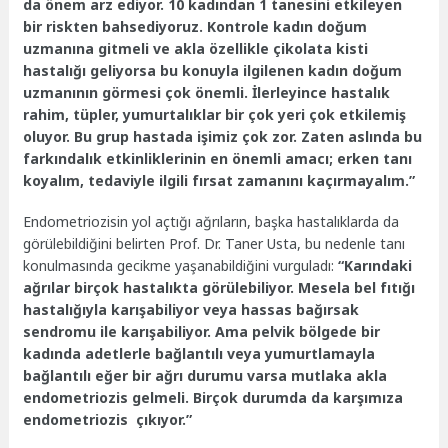
da önem arz ediyor. 10 kadından 1 tanesini etkileyen
bir riskten bahsediyoruz. Kontrole kadın doğum
uzmanına gitmeli ve akla özellikle çikolata kisti
hastalığı geliyorsa bu konuyla ilgilenen kadın doğum
uzmanının görmesi çok önemli. İlerleyince hastalık
rahim, tüpler, yumurtalıklar bir çok yeri çok etkilemiş
oluyor. Bu grup hastada işimiz çok zor. Zaten aslında bu
farkındalık etkinliklerinin en önemli amacı; erken tanı
koyalım, tedaviyle ilgili fırsat zamanını kaçırmayalım.”
Endometriozisin yol açtığı ağrıların, başka hastalıklarda da
görülebildiğini belirten Prof. Dr. Taner Usta, bu nedenle tanı
konulmasında gecikme yaşanabildiğini vurguladı:
“Karındaki
ağrılar birçok hastalıkta görülebiliyor. Mesela bel fıtığı
hastalığıyla karışabiliyor veya hassas bağırsak
sendromu ile karışabiliyor. Ama pelvik bölgede bir
kadında adetlerle bağlantılı veya yumurtlamayla
bağlantılı eğer bir ağrı durumu varsa mutlaka akla
endometriozis gelmeli. Birçok durumda da karşımıza
endometriozis çıkıyor.”