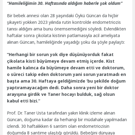
“Hamileliğimin 30. Haftasında aldığım haberle şok oldum”
Bir bebek annesi olan 28 yaşındaki Öykü Güncan da hiçbir
şikayeti yokken 2023 yılında rutin kontrolde endometriozis
tanısı aldığını ama bunu önemsemediğini söyledi. Evlendikten
haftalar sonra çikolata kistinin patlamasıyla acil ameliyata
alınan Güncan, hamileliğinde yaşadığı şoku da şöyle paylaştı:
“Herhangi bir sorun yok diye düşünüyorduk fakat
çikolata kisti büyümeye devam etmiş içerde. Kist
hamile kalınca da büyümeye devam etti ve doktorum,
o süreci takip eden doktorum yani sorun yaratmadı en
başta ama 30. Haftaya geldiğimizde ‘bu şekilde doğum
yaptıramayacağım dedi. Daha sonra yeni bir doktor
arayışına girdik ve Taner hocayı bulduk, sağ olsun
kabul etti bizi.”
Prof. Dr. Taner Usta tarafından yakın klinik izleme alınan
Güncan, doğuma kadar da herhangi bir müdahale yapılmadan
izlendi. 30 haftalıkken 6 santim olan endometriozisin
doğumda 8 santime ulaştığı görüldü. Bebeğini dünyaya