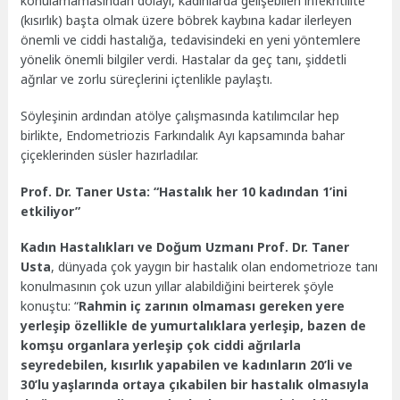
konulamamasından dolayı, kadınlarda gelişebilen infekritilite
(kısırlık) başta olmak üzere böbrek kaybına kadar ilerleyen
önemli ve ciddi hastalığa, tedavisindeki en yeni yöntemlere
yönelik önemli bilgiler verdi. Hastalar da geç tanı, şiddetli
ağrılar ve zorlu süreçlerini içtenlikle paylaştı.
Söyleşinin ardından atölye çalışmasında katılımcılar hep
birlikte, Endometriozis Farkındalık Ayı kapsamında bahar
çiçeklerinden süsler hazırladılar.
Prof. Dr. Taner Usta: “Hastalık her 10 kadından 1’ini
etkiliyor”
Kadın Hastalıkları ve Doğum Uzmanı Prof. Dr. Taner
Usta
, dünyada çok yaygın bir hastalık olan endometrioze tanı
konulmasının çok uzun yıllar alabildiğini beirterek şöyle
konuştu: “
Rahmin iç zarının olmaması gereken yere
yerleşip özellikle de yumurtalıklara yerleşip, bazen de
komşu organlara yerleşip çok ciddi ağrılarla
seyredebilen, kısırlık yapabilen ve kadınların 20’li ve
30’lu yaşlarında ortaya çıkabilen bir hastalık olmasıyla