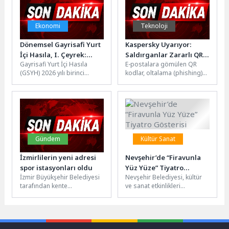
Ekonomi
Teknoloji
Dönemsel Gayrisafi Yurt
Kaspersky Uyarıyor:
İçi Hasıla, I. Çeyrek:
Saldırganlar Zararlı QR
Gayrisafi Yurt İçi Hasıla
E-postalara gömülen QR
Ocak-Mart 2026
Kodları Metin
(GSYH) 2026 yılı birinci
kodlar, oltalama (phishing)
Sembolleriyle
çeyreğinde %2,5 arttıGSYH
ve dolandırıcılık
Oluşturuyor
2026 yılı birinci çeyrek...
faaliyetlerinde uzun süredir
kullanılan bir yöntem.
Nitekim...
Gündem
Kültür Sanat
İzmirlilerin yeni adresi
Nevşehir’de “Firavunla
spor istasyonları oldu
Yüz Yüze” Tiyatro
İzmir Büyükşehir Belediyesi
Nevşehir Belediyesi, kültür
Gösterisi
tarafından kente
ve sanat etkinlikleri
kazandırılan spor
kapsamında anlamlı bir
istasyonları, vatandaşlara
tiyatro gösterisine ev
açık havada ücretsiz spor
sahipliği yapacak. Mehmet...
yapma imkânı...