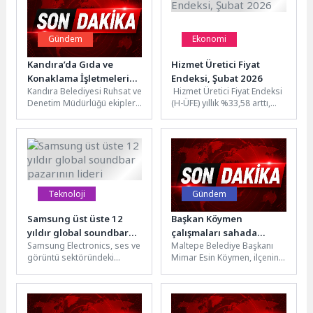
Gündem
Ekonomi
Kandıra’da Gıda ve
Hizmet Üretici Fiyat
Konaklama İşletmelerine
Endeksi, Şubat 2026
Kandıra Belediyesi Ruhsat ve
Hizmet Üretici Fiyat Endeksi
Yakın Takip
Denetim Müdürlüğü ekipleri,
(H-ÜFE) yıllık %33,58 arttı,
yaz sezonunun başlamasıyla
aylık %2,10 arttıH-ÜFE 2026
birlikte ilçe merkezi ile sahil...
yılı Şubat ayında...
Teknoloji
Gündem
Samsung üst üste 12
Başkan Köymen
yıldır global soundbar
çalışmaları sahada
Samsung Electronics, ses ve
Maltepe Belediye Başkanı
pazarının lideri
yönlendirdi
görüntü sektöründeki
Mimar Esin Köymen, ilçenin
liderliğini sürdürerek üst
dört bir yanında devam
üste 12. kez dünyanın bir
eden yatırım ve hizmet...
numaralı...