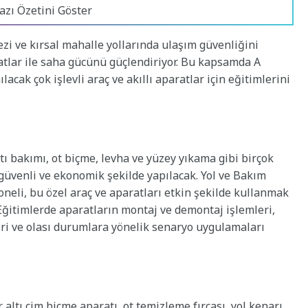
azı Özetini Göster
zi ve kırsal mahalle yollarında ulaşım güvenliğini
atlar ile saha gücünü güçlendiriyor. Bu kapsamda A
cak çok işlevli araç ve akıllı aparatlar için eğitimlerini
ltı bakımı, ot biçme, levha ve yüzey yıkama gibi birçok
 güvenli ve ekonomik şekilde yapılacak. Yol ve Bakım
neli, bu özel araç ve aparatları etkin şekilde kullanmak
 Eğitimlerde aparatların montaj ve demontaj işlemleri,
eri ve olası durumlara yönelik senaryo uygulamaları
altı çim biçme aparatı, ot temizleme fırçası, yol kenarı