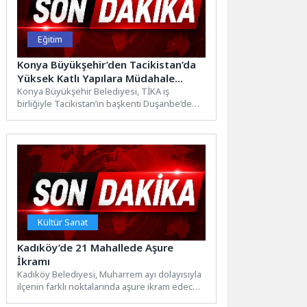
Eğitim
Konya Büyükşehir’den Tacikistan’da
Yüksek Katlı Yapılara Müdahale
Eğitimi
Konya Büyükşehir Belediyesi, TİKA iş
birliğiyle Tacikistan’ın başkenti Duşanbe’de
görev yapan itfaiye ve acil durum...
Kültür Sanat
Kadıköy’de 21 Mahallede Aşure
İkramı
Kadıköy Belediyesi, Muharrem ayı dolayısıyla
ilçenin farklı noktalarında aşure ikram edecek.
Kadıköy’de 5 gün boyunca,...