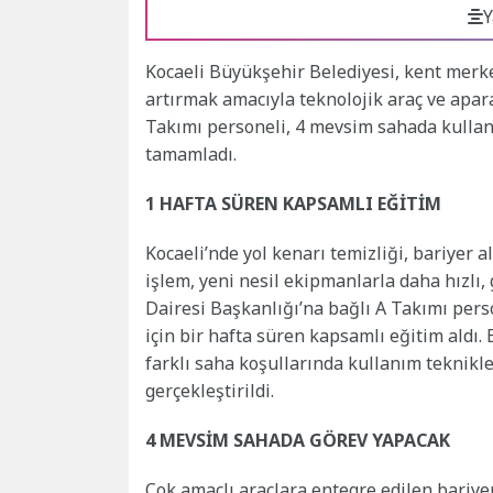
Y
Kocaeli Büyükşehir Belediyesi, kent merke
artırmak amacıyla teknolojik araç ve apar
Takımı personeli, 4 mevsim sahada kullanıla
tamamladı.
1 HAFTA SÜREN KAPSAMLI EĞİTİM
Kocaeli’nde yol kenarı temizliği, bariyer a
işlem, yeni nesil ekipmanlarla daha hızlı,
Dairesi Başkanlığı’na bağlı A Takımı perso
için bir hafta süren kapsamlı eğitim aldı.
farklı saha koşullarında kullanım teknikl
gerçekleştirildi.
4 MEVSİM SAHADA GÖREV YAPACAK
Çok amaçlı araçlara entegre edilen bariyer 