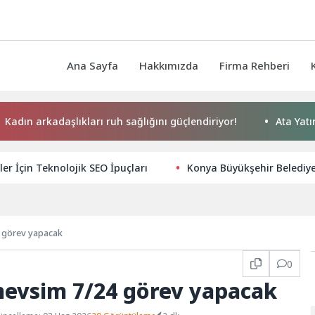
Ana Sayfa
Hakkımızda
Firma Rehberi
rkadaşlıkları ruh sağlığını güçlendiriyor!
Ata Yatırım Dış 
ler İçin Teknolojik SEO İpuçları
Konya Büyükşehir Belediy
4 görev yapacak
0
 mevsim 7/24 görev yapacak