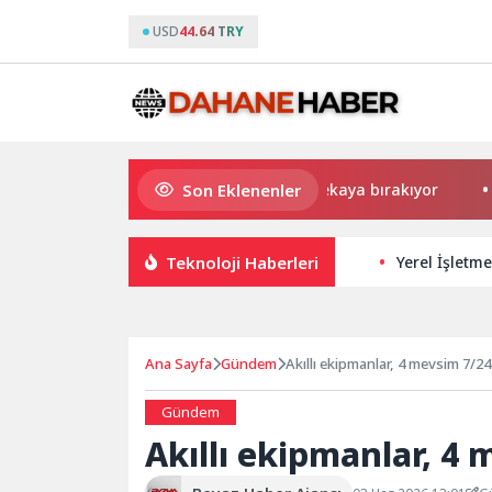
USD
44.64 TRY
Son Eklenenler
Uygulamalar yerini yapay zekaya bırakıyor
Kadın a
Teknoloji Haberleri
Yerel İşletme
Ana Sayfa
Gündem
Akıllı ekipmanlar, 4 mevsim 7/2
Gündem
Akıllı ekipmanlar, 4