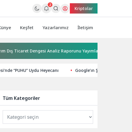
2
Kriptolar
Künye
Keşfet
Yazarlarımız
İletişim
Ticaret Dengesi Analiz Raporunu Yayımladı
Kırkgöz su kay
esi’nde “PUHU” Uydu Heyecanı
Google’ın Şubat 2026 Discove
Tüm Kategoriler