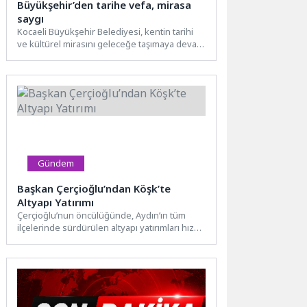
Büyükşehir’den tarihe vefa, mirasa
saygı
Kocaeli Büyükşehir Belediyesi, kentin tarihi
ve kültürel mirasını geleceğe taşımaya devam
ediyor. Bu kapsamda İzmit’te...
Gündem
Başkan Çerçioğlu’ndan Köşk’te
Altyapı Yatırımı
Çerçioğlu’nun öncülüğünde, Aydın’ın tüm
ilçelerinde sürdürülen altyapı yatırımları hız
kesmeden devam ediyor. Aydın Büyükşehir
Belediyesi...