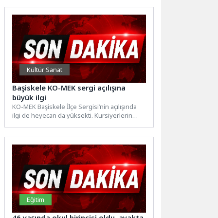
Kültür Sanat
Başiskele KO-MEK sergi açılışına
büyük ilgi
KO-MEK Başiskele İlçe Sergisi’nin açılışında
ilgi de heyecan da yüksekti. Kursiyerlerin
mutluluğuna ortak olan Kocaeli...
Eğitim
46 yaşında okul birincisi oldu, ayakta