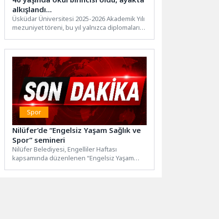
alkışlandı…
Üsküdar Üniversitesi 2025-2026 Akademik Yılı
mezuniyet töreni, bu yıl yalnızca diplomaların
verildiği bir organizasyon değil;...
Spor
Nilüfer’de “Engelsiz Yaşam Sağlık ve
Spor” semineri
Nilüfer Belediyesi, Engelliler Haftası
kapsamında düzenlenen “Engelsiz Yaşam
Sağlık ve Spor” seminerinde, engelli
bireylerin toplumsal...