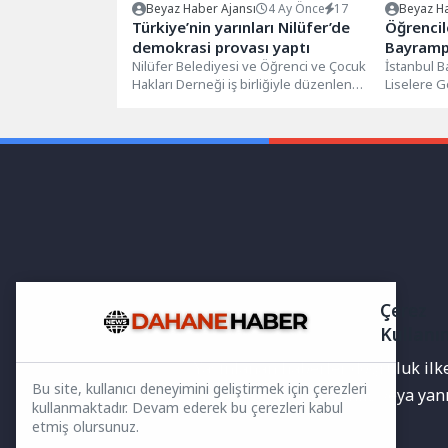
Beyaz Haber Ajansı
4 Ay Önce
17
Beyaz Ha
Türkiye’nin yarınları Nilüfer’de
Öğrencil
demokrasi provası yaptı
Bayramp
Nilüfer Belediyesi ve Öğrenci ve Çocuk
İstanbul B
Hakları Derneği iş birliğiyle düzenlenen
Liselere G
‘Meclis Simülasyonu’ etkinliği,
kapsamınd
gençlerin...
öğrencilere
Çerez
Kullanı
Yayınlanan haberler doğruluk ilkes
Bu site, kullanıcı deneyimini geliştirmek için çerezleri
bilgiler bulunabilir.Yanlış veya ya
kullanmaktadır. Devam ederek bu çerezleri kabul
etmiş olursunuz.