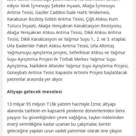
ediyor. Kınık İçmesuyu Şebeke inşaatı, Aliağa İçmesuyu
Arıtma Tesisi, Gaziler Caddesi İsale Hattı Yenilemesi,
Karaburun Bozköy Göleti Arıtma Tesisi, Çiğli Atıksu Kum
Tutucu İnşaatı, Aliağa Yenişakran Kanalizasyon Revizyonu,
Aliağa Yenişakran Atıksu Arıtma Tesisi, Dikili Atıksu Arıtma
Tesisi, Dikili Kanalizasyon ve Yağmur Suyu 1., 2. ve 3. etaplar,
Urla Bademler Paket Atıksu Arıtma Tesisi, Urla Altıntaş
Yağmursuyu ayrıştırma projesi, Seferihisar Atıksu ve Yağmur
Suyu Ayrıştırma Projesi ile Torbalı Merkez Yağmur Suyu
Ayrıştırma, Narlıdere Altıevler Yağmur Suyu Ayrıştırma Projesi,
Güneybatı Arıtma Tesisi Kapasite Artırımı Projesi başlatılacak
yatırımlar arasında yer alıyor.
Altyapı gelecek meselesi
13 milyar 95 milyon TL’lik yatırım hacmiyle İzmir, altyapı
alanında tarihinin en kapsamlı yenileme dönemlerinden birini
yaşıyor. Su güvenliğinden çevre sağlığına, taşkın risklerinden
enerji verimliliğine kadar uzanan bu çalışmalar, kentin
geleceğine yapılan uzun vadeli yatırımlar olarak öne çıkıyor.