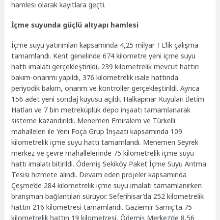
hamlesi olarak kayıtlara geçti.
İçme suyunda güçlü altyapı hamlesi
İçme suyu yatırımları kapsamında 4,25 milyar TL’lik çalışma
tamamlandı. Kent genelinde 674 kilometre yeni içme suyu
hattı imalatı gerçekleştirildi, 239 kilometrelik mevcut hattın
bakım-onarımı yapıldı, 376 kilometrelik isale hattında
periyodik bakım, onarım ve kontroller gerçekleştirildi. Ayrıca
156 adet yeni sondaj kuyusu açıldı. Halkapınar Kuyuları İletim
Hatları ve 7 bin metreküplük depo inşaatı tamamlanarak
sisteme kazandırıldı. Menemen Emiralem ve Türkelli
mahalleleri ile Yeni Foça Grup İnşaatı kapsamında 109
kilometrelik içme suyu hattı tamamlandı. Menemen Seyrek
merkez ve çevre mahallelerinde 75 kilometrelik içme suyu
hattı imalatı bitirildi. Ödemiş Sekiköy Paket İçme Suyu Arıtma
Tesisi hizmete alındı. Devam eden projeler kapsamında
Çeşme’de 284 kilometrelik içme suyu imalatı tamamlanırken
branşman bağlantıları sürüyor. Seferihisar’da 252 kilometrelik
hattın 216 kilometresi tamamlandı. Gaziemir Sarnıç’ta 75
kilometrelik hattın 19 kilometresi, Ödemiş Merkez’de 8,56