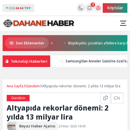
2
Kriptolar
USD
44.64 TRY
Son Eklenenler
start Başkan Büyükakın’dan
Büyükşehir, çocukları afetlere karşı bilinçl
Teknoloji Haberleri
Samsung’dan Anneler Günü’ne özel kam
Ana Sayfa
Gündem
Altyapıda rekorlar dönemi: 2 yılda 13 milyar lira
Gündem
0
Altyapıda rekorlar dönemi: 2
yılda 13 milyar lira
Beyaz Haber Ajansı
23 Mar 2026 18:00