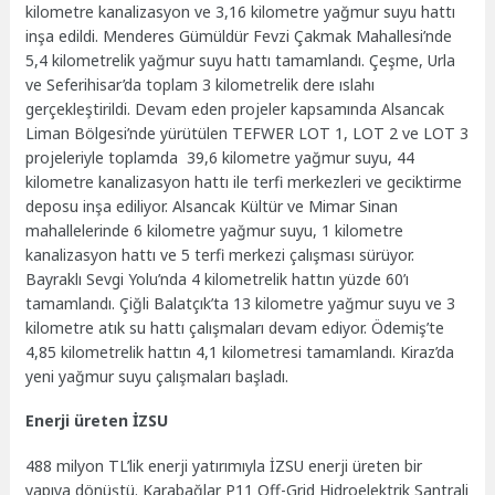
kilometre kanalizasyon ve 3,16 kilometre yağmur suyu hattı
inşa edildi. Menderes Gümüldür Fevzi Çakmak Mahallesi’nde
5,4 kilometrelik yağmur suyu hattı tamamlandı. Çeşme, Urla
ve Seferihisar’da toplam 3 kilometrelik dere ıslahı
gerçekleştirildi. Devam eden projeler kapsamında Alsancak
Liman Bölgesi’nde yürütülen TEFWER LOT 1, LOT 2 ve LOT 3
projeleriyle toplamda 39,6 kilometre yağmur suyu, 44
kilometre kanalizasyon hattı ile terfi merkezleri ve geciktirme
deposu inşa ediliyor. Alsancak Kültür ve Mimar Sinan
mahallelerinde 6 kilometre yağmur suyu, 1 kilometre
kanalizasyon hattı ve 5 terfi merkezi çalışması sürüyor.
Bayraklı Sevgi Yolu’nda 4 kilometrelik hattın yüzde 60’ı
tamamlandı. Çiğli Balatçık’ta 13 kilometre yağmur suyu ve 3
kilometre atık su hattı çalışmaları devam ediyor. Ödemiş’te
4,85 kilometrelik hattın 4,1 kilometresi tamamlandı. Kiraz’da
yeni yağmur suyu çalışmaları başladı.
Enerji üreten İZSU
488 milyon TL’lik enerji yatırımıyla İZSU enerji üreten bir
yapıya dönüştü. Karabağlar P11 Off-Grid Hidroelektrik Santrali