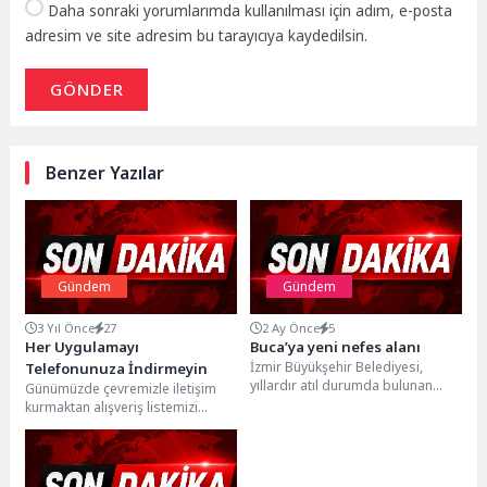
Daha sonraki yorumlarımda kullanılması için adım, e-posta
adresim ve site adresim bu tarayıcıya kaydedilsin.
GÖNDER
Benzer Yazılar
Gündem
Gündem
3 Yıl Önce
27
2 Ay Önce
5
Her Uygulamayı
Buca’ya yeni nefes alanı
İzmir Büyükşehir Belediyesi,
Telefonunuza İndirmeyin
yıllardır atıl durumda bulunan
Günümüzde çevremizle iletişim
Aliberti Köşkü ve çevresindeki 22
kurmaktan alışveriş listemizi
bin metrekarelik alanı,...
hazırlamaya kadar hemen hemen
her şey için uygulamaları
kullanıyoruz....