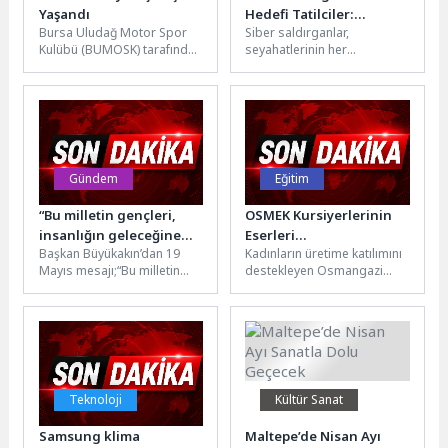
Yaşandı
Hedefi Tatilciler:
Bursa Uludağ Motor Spor
Siber saldırganlar,
Kaspersky’den Güvenli
Kulübü (BUMOSK) tarafından
seyahatlerinin her
Seyahat Rehberi
düzenlenen MOTUL 2026
aşamasında dijital
Türkiye Karting Şampiyonası
platformlara giderek daha
üçüncü ayağı...
fazla bel bağlayan tatilcileri
hedef almaya...
Gündem
Eğitim
“Bu milletin gençleri,
OSMEK Kursiyerlerinin
insanlığın geleceğine
Eserleri
Başkan Büyükakın’dan 19
Kadınların üretime katılımını
yön verecektir”
Hüdavendigar’da
Mayıs mesajı;“Bu milletin
destekleyen Osmangazi
Sergilendi
gençleri, insanlığın
Belediyesi’nin OSMEK
geleceğine yön
kursiyerleri tarafından
verecektir”Kocaeli
hazırlanan yıl sonu sergisi,
Büyükşehir Belediye Başkanı
Hüdavendigar Yetenek...
Tahir...
Teknoloji
Kültür Sanat
Samsung klima
Maltepe’de Nisan Ayı