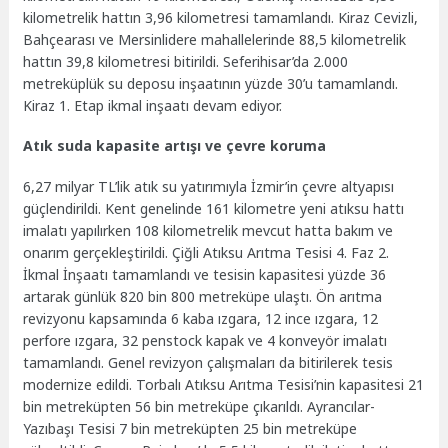
kilometrelik hattın 3,96 kilometresi tamamlandı. Kiraz Cevizli,
Bahçearası ve Mersinlidere mahallelerinde 88,5 kilometrelik
hattın 39,8 kilometresi bitirildi. Seferihisar’da 2.000
metreküplük su deposu inşaatının yüzde 30’u tamamlandı.
Kiraz 1. Etap ikmal inşaatı devam ediyor.
Atık suda kapasite artışı ve çevre koruma
6,27 milyar TL’lik atık su yatırımıyla İzmir’in çevre altyapısı
güçlendirildi. Kent genelinde 161 kilometre yeni atıksu hattı
imalatı yapılırken 108 kilometrelik mevcut hatta bakım ve
onarım gerçekleştirildi. Çiğli Atıksu Arıtma Tesisi 4. Faz 2.
İkmal İnşaatı tamamlandı ve tesisin kapasitesi yüzde 36
artarak günlük 820 bin 800 metreküpe ulaştı. Ön arıtma
revizyonu kapsamında 6 kaba ızgara, 12 ince ızgara, 12
perfore ızgara, 32 penstock kapak ve 4 konveyör imalatı
tamamlandı. Genel revizyon çalışmaları da bitirilerek tesis
modernize edildi. Torbalı Atıksu Arıtma Tesisi’nin kapasitesi 21
bin metreküpten 56 bin metreküpe çıkarıldı. Ayrancılar-
Yazıbaşı Tesisi 7 bin metreküpten 25 bin metreküpe