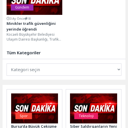
Gündem
3 Ay Önce
18
Minikler trafik güvenliğini
yerinde öğrendi
Kocaeli Büyükşehir Belediyesi
Ulaşım Dairesi Başkanlığı, Trafik
Haftası etkinlikleri kapsamında
minik öğrencileri Ulaşım Yönetim
Tüm Kategoriler
Merkezi’nde...
Spor
Teknoloji
Bursa’da Büyük Çekişme
Siber Saldırganların Yeni