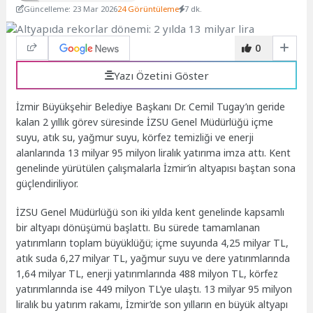
Güncelleme: 23 Mar 2026
24 Görüntüleme
7 dk.
0
Yazı Özetini Göster
İzmir Büyükşehir Belediye Başkanı Dr. Cemil Tugay’ın geride
kalan 2 yıllık görev süresinde İZSU Genel Müdürlüğü içme
suyu, atık su, yağmur suyu, körfez temizliği ve enerji
alanlarında 13 milyar 95 milyon liralık yatırıma imza attı. Kent
genelinde yürütülen çalışmalarla İzmir’in altyapısı baştan sona
güçlendiriliyor.
İZSU Genel Müdürlüğü son iki yılda kent genelinde kapsamlı
bir altyapı dönüşümü başlattı. Bu sürede tamamlanan
yatırımların toplam büyüklüğü; içme suyunda 4,25 milyar TL,
atık suda 6,27 milyar TL, yağmur suyu ve dere yatırımlarında
1,64 milyar TL, enerji yatırımlarında 488 milyon TL, körfez
yatırımlarında ise 449 milyon TL’ye ulaştı. 13 milyar 95 milyon
liralık bu yatırım rakamı, İzmir’de son yılların en büyük altyapı