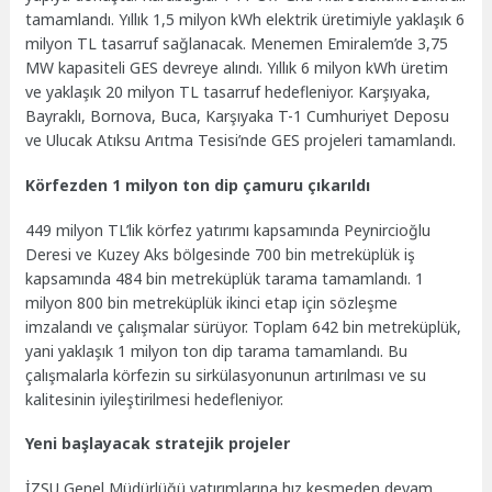
tamamlandı. Yıllık 1,5 milyon kWh elektrik üretimiyle yaklaşık 6
milyon TL tasarruf sağlanacak. Menemen Emiralem’de 3,75
MW kapasiteli GES devreye alındı. Yıllık 6 milyon kWh üretim
ve yaklaşık 20 milyon TL tasarruf hedefleniyor. Karşıyaka,
Bayraklı, Bornova, Buca, Karşıyaka T-1 Cumhuriyet Deposu
ve Ulucak Atıksu Arıtma Tesisi’nde GES projeleri tamamlandı.
Körfezden 1 milyon ton dip çamuru çıkarıldı
449 milyon TL’lik körfez yatırımı kapsamında Peynircioğlu
Deresi ve Kuzey Aks bölgesinde 700 bin metreküplük iş
kapsamında 484 bin metreküplük tarama tamamlandı. 1
milyon 800 bin metreküplük ikinci etap için sözleşme
imzalandı ve çalışmalar sürüyor. Toplam 642 bin metreküplük,
yani yaklaşık 1 milyon ton dip tarama tamamlandı. Bu
çalışmalarla körfezin su sirkülasyonunun artırılması ve su
kalitesinin iyileştirilmesi hedefleniyor.
Yeni başlayacak stratejik projeler
İZSU Genel Müdürlüğü yatırımlarına hız kesmeden devam