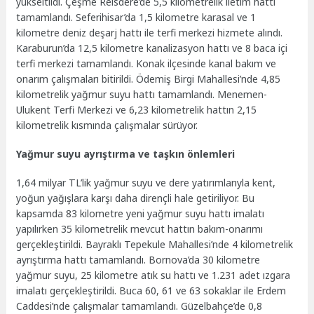
yükseltildi. Çeşme Reisdere’de 5,5 kilometrelik iletim hattı
tamamlandı. Seferihisar’da 1,5 kilometre karasal ve 1
kilometre deniz deşarj hattı ile terfi merkezi hizmete alındı.
Karaburun’da 12,5 kilometre kanalizasyon hattı ve 8 baca içi
terfi merkezi tamamlandı. Konak ilçesinde kanal bakım ve
onarım çalışmaları bitirildi. Ödemiş Birgi Mahallesi’nde 4,85
kilometrelik yağmur suyu hattı tamamlandı. Menemen-
Ulukent Terfi Merkezi ve 6,23 kilometrelik hattın 2,15
kilometrelik kısmında çalışmalar sürüyor.
Yağmur suyu ayrıştırma ve taşkın önlemleri
1,64 milyar TL’lik yağmur suyu ve dere yatırımlarıyla kent,
yoğun yağışlara karşı daha dirençli hale getiriliyor. Bu
kapsamda 83 kilometre yeni yağmur suyu hattı imalatı
yapılırken 35 kilometrelik mevcut hattın bakım-onarımı
gerçekleştirildi. Bayraklı Tepekule Mahallesi’nde 4 kilometrelik
ayrıştırma hattı tamamlandı. Bornova’da 30 kilometre
yağmur suyu, 25 kilometre atık su hattı ve 1.231 adet ızgara
imalatı gerçekleştirildi. Buca 60, 61 ve 63 sokaklar ile Erdem
Caddesi’nde çalışmalar tamamlandı. Güzelbahçe’de 0,8