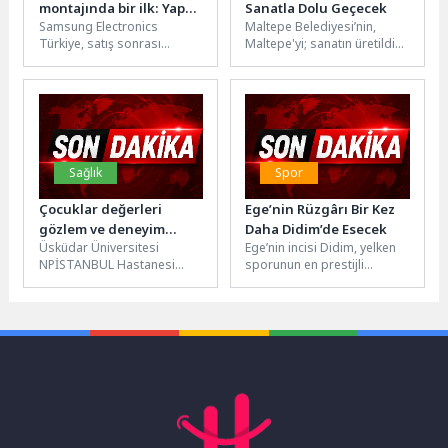
montajında bir ilk: Yapay
Sanatla Dolu Geçecek
Samsung Electronics
Maltepe Belediyesi’nin,
zekâ desteği ile kurulum
Türkiye, satış sonrası
Maltepe'yi; sanatın üretildiği
hizmetlerde kaliteyi ve
ve herkes için ulaşılabilir
müşteri deneyimini ileri
olduğu yaşayan bir kültür
taşıyan faaliyetleriyle
kenti haline...
sektörde dikkat...
Sağlık
Spor
Çocuklar değerleri
Ege’nin Rüzgârı Bir Kez
gözlem ve deneyim
Daha Didim’de Esecek
Üsküdar Üniversitesi
Ege’nin incisi Didim, yelken
yoluyla öğreniyor!
NPİSTANBUL Hastanesi
sporunun en prestijli
Klinik Psikolog Emine Akın
organizasyonlarından birine
Aytop, bayramlarda
bir kez daha ev sahipliği
çocuklara kültürel
yapmaya...
değerlerin, sosyal
becerilerin...