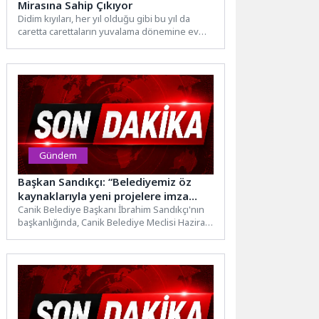
Mirasına Sahip Çıkıyor
Didim kıyıları, her yıl olduğu gibi bu yıl da
caretta carettaların yuvalama dönemine ev
sahipliği...
Gündem
Başkan Sandıkçı: “Belediyemiz öz
kaynaklarıyla yeni projelere imza
atıyoruz”
Canik Belediye Başkanı İbrahim Sandıkçı'nın
başkanlığında, Canik Belediye Meclisi Haziran
Ayı Açılış Toplantısı gerçekleşti.Canik
Belediye...