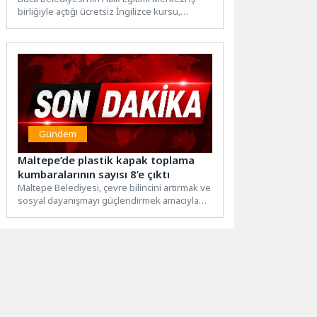
birliğiyle açtığı ücretsiz İngilizce kursu,
Bucalılardan tam not aldı....
Gündem
Maltepe’de plastik kapak toplama
kumbaralarının sayısı 8’e çıktı
Maltepe Belediyesi, çevre bilincini artırmak ve
sosyal dayanışmayı güçlendirmek amacıyla
hayata geçirdiği “Bir Kapak Bir...