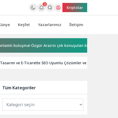
2
Kriptolar
Künye
Keşfet
Yazarlarımız
İletişim
uşma! Özgür Aras’ın çok konuşulan kitabı yeni baskısını Titanic 
Tasarım ve E-Ticarette SEO Uyumlu Çözümler ve Teknoloji Trendl
Tüm Kategoriler