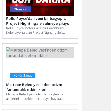
Otomobil
Rolls-Royce’dan yeni bir başyapıt:
Project Nightingale sahneye çıkıyor
Rolls-Royce Motor Cars, bir Coachbuild
Koleksiyonu olan Project Nightingale’i
sunuyor. Adını Fransızca’da “bülbül” anlamına
gelen...
Kültür Sanat
Maltepe Belediyesi’nden otizm
farkındalık etkinlikleri
Maltepe Belediyesi, otizmli bireyleri ve
ailelerini desteklemek, sosyal hayata
katılımlarına katkı sağlamak amacıyla “2
Nisan...