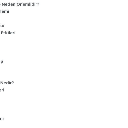
 Neden Önemlidir?
nemi
su
Etkileri
up
Nedir?
eri
mi