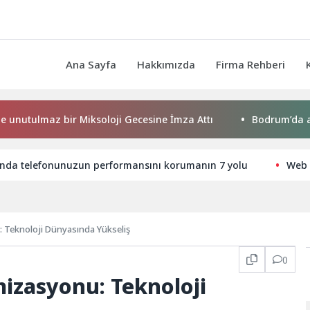
Ana Sayfa
Hakkımızda
Firma Rehberi
az bir Miksoloji Gecesine İmza Attı
Bodrum’da anlamlı bul
rında telefonunuzun performansını korumanın 7 yolu
Web 
Teknoloji Dünyasında Yükseliş
0
zasyonu: Teknoloji