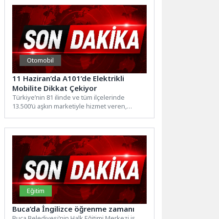
Otomobil
11 Haziran’da A101’de Elektrikli
Mobilite Dikkat Çekiyor
Türkiye’nin 81 ilinde ve tüm ilçelerinde
13.500’ü aşkın marketiyle hizmet veren,
1.200’den fazla tedarikçisiyle perakende...
Eğitim
Buca’da İngilizce öğrenme zamanı
Buca Belediyesi’nin Halk Eğitimi Merkezi iş