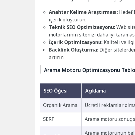
Anahtar Kelime Araştırması:
Hedef k
içerik oluşturun.
Teknik SEO Optimizasyonu:
Web site
motorlarının sitenizi daha iyi taramas
İçerik Optimizasyonu:
Kaliteli ve ilg
Backlink Oluşturma:
Diğer sitelerden
artırın.
Arama Motoru Optimizasyonu Tabl
SEO Öğesi
Açıklama
Organik Arama
Ücretli reklamlar olm
SERP
Arama motoru sonuç s
Arama motorunun belirl