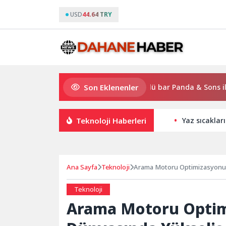
USD
44.64 TRY
Son Eklenenler
Gloria Hotels & Resorts, Ödüllü bar Panda & Sons ile unutulm
Teknoloji Haberleri
Yaz sıcakla
Ana Sayfa
Teknoloji
Arama Motoru Optimizasyonu: 
Teknoloji
Arama Motoru Optimi