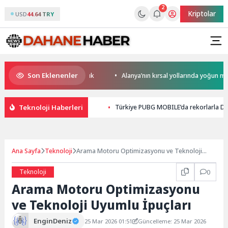
2
Kriptolar
USD
44.64 TRY
Son Eklenenler
bet Potansiyeli Çok Büyük
Alanya’nın kırsal yollarında yoğun mesai
Teknoloji Haberleri
Türkiye PUBG MOBILE’da rekorlarla Dü
Ana Sayfa
Teknoloji
Arama Motoru Optimizasyonu ve Teknoloji
Uyumlu İpuçları
Teknoloji
0
Arama Motoru Optimizasyonu
ve Teknoloji Uyumlu İpuçları
EnginDeniz
25 Mar 2026 01:51
Güncelleme: 25 Mar 2026