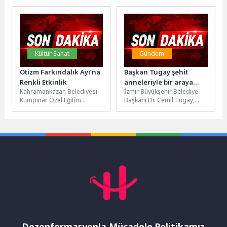
Computex, bu yıl da
Psikolojik Danışman Özgür
dünyanın dört bir...
Akoğlan, YKS’ye hazırlanan...
Kültür Sanat
Gündem
Otizm Farkındalık Ayı’na
Başkan Tugay şehit
Renkli Etkinlik
anneleriyle bir araya
Kahramankazan Belediyesi
İzmir Büyükşehir Belediye
geldi
Kumpınar Özel Eğitim
Başkanı Dr. Cemil Tugay,
Uygulama Okulu ile Halk
Anneler Günü nedeniyle
Eğitim Merkezi iş birliğinde,
kentteki şehit anneleriyle
Otizm Farkındalık...
buluştuğu etkinlikte,...
Dezenformasyonla Mücadele Politikamız