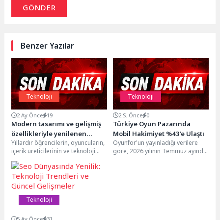
GÖNDER
Benzer Yazılar
Teknoloji
Teknoloji
2 Ay Önce
19
2 S. Önce
0
Modern tasarımı ve gelişmiş
Türkiye Oyun Pazarında
özellikleriyle yenilenen
Mobil Hakimiyet %43’e Ulaştı
Yıllardır öğrencilerin, oyuncuların,
Oyunfor'un yayınladığı verilere
ikonik Monster Çanta, yapay
içerik üreticilerinin ve teknoloji
göre, 2026 yılının Temmuz ayında
zekâ ile hazırlanan nostaljik
tutkunlarının omzundan eksik
Türkiye’deki oyun alışverişleri
reklam filmiyle geri döndü.
olmayan ikonik Monster
yükselişini sürdürdü.Haziran
Notebook çantası...
ayına kıyasla %2'lik bir...
Teknoloji
5 Ay Önce
31