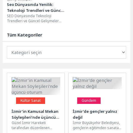
Seo Dünyasında Yenilik:
Teknoloji Trendleri ve Güncel
SEO Dünyasında Teknoloji
Gelişmeler
Trendleri ve Güncel Gelişmeler
SEO dünyasında teknoloji
trendleri sürekli olarak
Tüm Kategoriler
değişmekte ve...
Kültür Sanat
Gündem
İzmir’in Kamusal Mekan
İzmir’de gençler yalnız
Söyleşileri’nde üçüncü
değil
Güzel İzmir Hareketi
İzmir Büyükşehir Belediyesi,
oturum
tarafından düzenlenen
gençlerin eğitimden sanata,
Kamusal Mekân Söyleşileri
istihdamdan gönüllülüğe