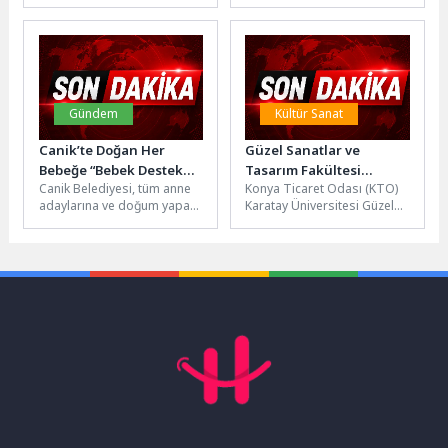
çalışmalarının yürütüldüğü
Dünya Yoga Günü
mahallelerde yaşayan
kapsamında düzenlediği
yurttaşlar için düzenlediği
İzmir Yoga Festivali,
yaz piknikleri başladı....
Kültürpark’ta eski...
Gündem
Kültür Sanat
Canik’te Doğan Her
Güzel Sanatlar ve
Bebeğe “Bebek Destek
Tasarım Fakültesi
Canik Belediyesi, tüm anne
Konya Ticaret Odası (KTO)
Paketi”
Öğrencilerinin Projeleri,
adaylarına ve doğum yapan
Karatay Üniversitesi Güzel
Mezuniyet Sergisinde
annelere "Bebek Destek
Sanatlar ve Tasarım
Ziyaretçilerle Buluştu
Paketi" hediye etmeye
Fakültesi Mimarlık, İç
devam...
Mimarlık, Grafik...