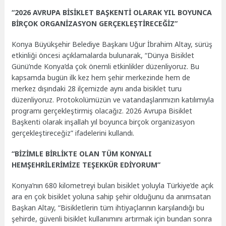
“2026 AVRUPA BİSİKLET BAŞKENTİ OLARAK YIL BOYUNCA
BİRÇOK ORGANİZASYON GERÇEKLEŞTİRECEĞİZ”
Konya Büyükşehir Belediye Başkanı Uğur İbrahim Altay, sürüş
etkinliği öncesi açıklamalarda bulunarak, “Dünya Bisiklet
Günü’nde Konya’da çok önemli etkinlikler düzenliyoruz. Bu
kapsamda bugün ilk kez hem şehir merkezinde hem de
merkez dışındaki 28 ilçemizde aynı anda bisiklet turu
düzenliyoruz. Protokolümüzün ve vatandaşlarımızın katılımıyla
programı gerçekleştirmiş olacağız. 2026 Avrupa Bisiklet
Başkenti olarak inşallah yıl boyunca birçok organizasyon
gerçekleştireceğiz” ifadelerini kullandı.
“BİZİMLE BİRLİKTE OLAN TÜM KONYALI
HEMŞEHRİLERİMİZE TEŞEKKÜR EDİYORUM”
Konya’nın 680 kilometreyi bulan bisiklet yoluyla Türkiye’de açık
ara en çok bisiklet yoluna sahip şehir olduğunu da anımsatan
Başkan Altay, “Bisikletlerin tüm ihtiyaçlarının karşılandığı bu
şehirde, güvenli bisiklet kullanımını artırmak için bundan sonra