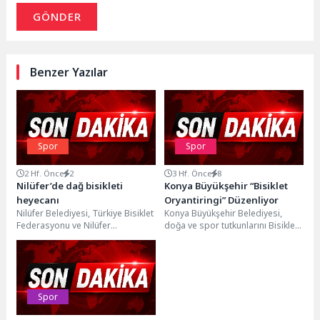
GÖNDER
Benzer Yazılar
Spor
Spor
2 Hf. Önce
2
3 Hf. Önce
8
Nilüfer’de dağ bisikleti
Konya Büyükşehir “Bisiklet
heyecanı
Oryantiringi” Düzenliyor
Nilüfer Belediyesi, Türkiye Bisiklet
Konya Büyükşehir Belediyesi,
Federasyonu ve Nilüfer
doğa ve spor tutkunlarını Bisiklet
Belediyespor Kulübü iş birliğiyle
Oryantiringi etkinliği ile bir araya
düzenlenen Nilüfer Belediyesi 1....
getirecek. Etkinlik...
Spor