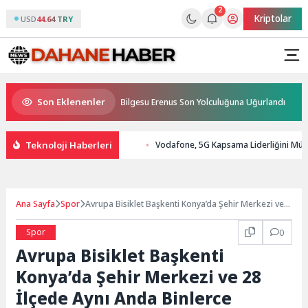
2
Kriptolar
USD
44.64 TRY
Son Eklenenler
tifikalarını Aldı
Bilgesu Erenus Son Yolculuğuna Uğurlandı
K
Teknoloji Haberleri
Vodafone, 5G Kapsama Liderliğini Müşte
Ana Sayfa
Spor
Avrupa Bisiklet Başkenti Konya’da Şehir Merkezi ve
28 İlçede Aynı Anda Binlerce Bisikletsever Pedal
Çevirdi
Spor
0
Avrupa Bisiklet Başkenti
Konya’da Şehir Merkezi ve 28
İlçede Aynı Anda Binlerce