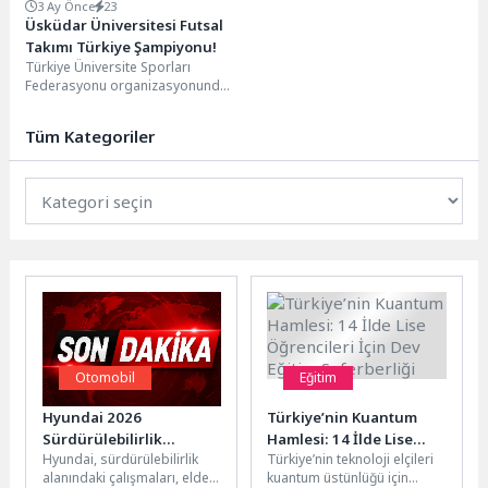
3 Ay Önce
23
Üsküdar Üniversitesi Futsal
Takımı Türkiye Şampiyonu!
Türkiye Üniversite Sporları
Federasyonu organizasyonunda
22 üniversitenin mücadele ettiği
şampiyonada, grup aşamasından
Tüm Kategoriler
finale kadar etkileyici...
Otomobil
Eğitim
Hyundai 2026
Türkiye’nin Kuantum
Sürdürülebilirlik
Hamlesi: 14 İlde Lise
Hyundai, sürdürülebilirlik
Türkiye’nin teknoloji elçileri
Raporu’nu Yayımladı
Öğrencileri İçin Dev
alanındaki çalışmaları, elde
kuantum üstünlüğü için
Eğitim Seferberliği