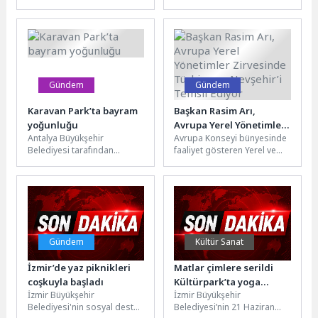
ettiği başarıları, hedefleri ve
yetişiyor. Q&CO ve T3
gelecek planlarını
Vakfı’ndan dev iş birliği…
kapsayan 2026
Türkiye’nin teknoloji...
Sürdürülebilirlik
Raporu’nu yayımladı.
Hyundai,...
Gündem
Gündem
Karavan Park’ta bayram
Başkan Rasim Arı,
yoğunluğu
Avrupa Yerel Yönetimler
Antalya Büyükşehir
Avrupa Konseyi bünyesinde
Zirvesinde Türkiye ve
Belediyesi tarafından
faaliyet gösteren Yerel ve
Nevşehir’i Temsil Ediyor
Konyaaltı’nda hizmetini
Bölgesel Yönetimler
sürdüren Karavan Park,
Kongresi (YBYK) 50. Genel
Ramazan Bayramı tatiliyle
Kurulu, Fransa’nın...
birlikte yerli ve...
Gündem
Kültür Sanat
İzmir’de yaz piknikleri
Matlar çimlere serildi
coşkuyla başladı
Kültürpark’ta yoga
İzmir Büyükşehir
İzmir Büyükşehir
rüzgârı esti
Belediyesi'nin sosyal destek
Belediyesi’nin 21 Haziran