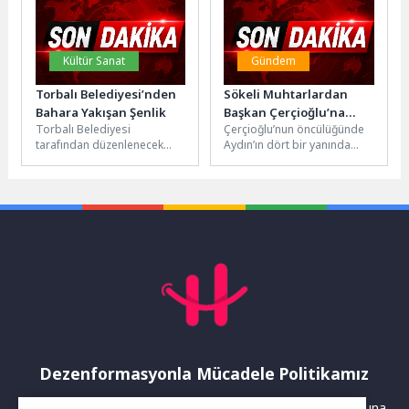
zihinsel...
Kültür Sanat
Gündem
Torbalı Belediyesi’nden
Sökeli Muhtarlardan
Bahara Yakışan Şenlik
Başkan Çerçioğlu’na
Torbalı Belediyesi
Çerçioğlu’nun öncülüğünde
Hizmet Teşekkürü
tarafından düzenlenecek
Aydın’ın dört bir yanında
olan Hıdırellez Şenliği için
gerçekleştirilen hizmet ve
geri sayım başladı. Yarın
çalışmalar devam ediyor.
akşam saat 21.00’de...
Aydın Büyükşehir Belediye...
Dezenformasyonla Mücadele Politikamız
Yayınlanan haberler doğruluk ilkesi gözetilerek hazırlanır. Buna