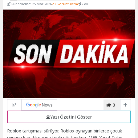
Güncelleme: 25 Mar 2026
23 Görüntüleme
2 dk.
0
Yazı Özetini Göster
Roblox tartışması sürüyor. Roblox oynayan binlerce çocuk
oyunun kapatılmasına tepki gösterirken, MEB Yusuf Tekin,