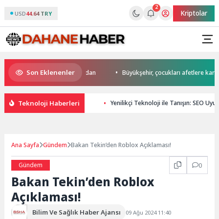
2
Kriptolar
USD
44.64 TRY
Son Eklenenler
da start Başkan Büyükakın’dan
Büyükşehir, çocukları afetlere karşı bili
Teknoloji Haberleri
Yenilikçi Teknoloji ile Tanışın: SEO Uy
Ana Sayfa
Gündem
Bakan Tekin’den Roblox Açıklaması!
Gündem
0
Bakan Tekin’den Roblox
Açıklaması!
Bilim Ve Sağlık Haber Ajansı
09 Ağu 2024 11:40