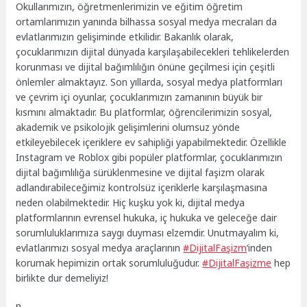
Okullarımızın, öğretmenlerimizin ve eğitim öğretim
ortamlarımızın yanında bilhassa sosyal medya mecraları da
evlatlarımızın gelişiminde etkilidir. Bakanlık olarak,
çocuklarımızın dijital dünyada karşılaşabilecekleri tehlikelerden
korunması ve dijital bağımlılığın önüne geçilmesi için çeşitli
önlemler almaktayız. Son yıllarda, sosyal medya platformları
ve çevrim içi oyunlar, çocuklarımızın zamanının büyük bir
kısmını almaktadır. Bu platformlar, öğrencilerimizin sosyal,
akademik ve psikolojik gelişimlerini olumsuz yönde
etkileyebilecek içeriklere ev sahipliği yapabilmektedir. Özellikle
Instagram ve Roblox gibi popüler platformlar, çocuklarımızın
dijital bağımlılığa sürüklenmesine ve dijital faşizm olarak
adlandırabileceğimiz kontrolsüz içeriklerle karşılaşmasına
neden olabilmektedir. Hiç kuşku yok ki, dijital medya
platformlarının evrensel hukuka, iç hukuka ve geleceğe dair
sorumluluklarımıza saygı duyması elzemdir. Unutmayalım ki,
evlatlarımızı sosyal medya araçlarının
#DijitalFaşizm
‘inden
korumak hepimizin ortak sorumluluğudur.
#DijitalFaşizme
hep
birlikte dur demeliyiz!
n