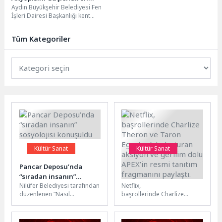
Aydın Büyükşehir Belediyesi Fen
Çalışmaları Aydın’ın Dört Bir
İşleri Dairesi Başkanlığı kent
Yanında Sürdürüyor
genelinde yol yapım, bakım,
onarım ve düzenleme...
Tüm Kategoriler
Kültür Sanat
Kültür Sanat
Pancar Deposu’nda
Netflix, başrollerinde
“sıradan insanın”
Charlize Theron ve
Nilüfer Belediyesi tarafından
Netflix,
sosyolojisi konuşuldu
Taron Egerton’ı
düzenlenen “Nasıl
başrollerinde Charlize
buluşturan aksiyon ve
Yapmışlar?” söyleşilerinde
Theron ve Taron Egerton’ı
gerilim dolu APEX’in
İngiliz sosyolog Richard
buluşturan aksiyon - gerilim
resmi tanıtım fragmanını
Hoggart’ın düşünce
filmi APEX’in resmi tanıtım