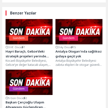
Benzer Yazılar
Gündem
Gündem
3 Hf. Önce
7
3 Ay Önce
15
Hayri Baraçlı, Gebze’deki
Antalya Otogarı’nda sağlıksız
stratejik projeleri yerinde
gıdaya geçit yok
Kocaeli Büyükşehir Belediyesi,
Antalya Büyükşehir Belediyesi
inceledi
Gebze’ye değer katacak ulaşım,
zabıta ekipleri ile otogar güvenlik
üstyapı ve sosyal yaşam
görevlilerinin dikkati, halk sağlığını
projelerini aralıksız sürdürüyor.
tehdit edebilecek bir...
Kentin...
Gündem
5 Gün Önce
2
Başkan Çerçioğlu Ulaşım
Altyapısını Güçlendiren