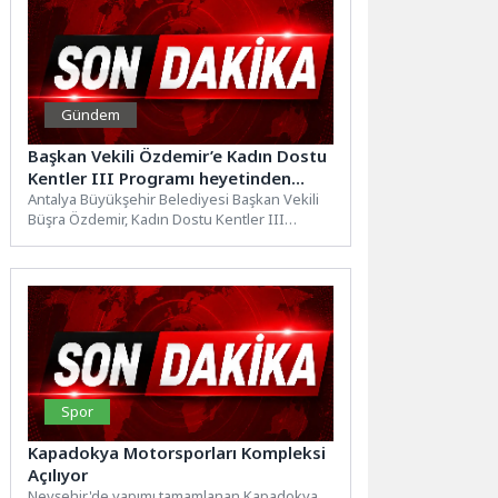
Gündem
Başkan Vekili Özdemir’e Kadın Dostu
Kentler III Programı heyetinden
ziyaret
Antalya Büyükşehir Belediyesi Başkan Vekili
Büşra Özdemir, Kadın Dostu Kentler III
Programı heyetini kabul etti....
Spor
Kapadokya Motorsporları Kompleksi
Açılıyor
Nevşehir'de yapımı tamamlanan Kapadokya