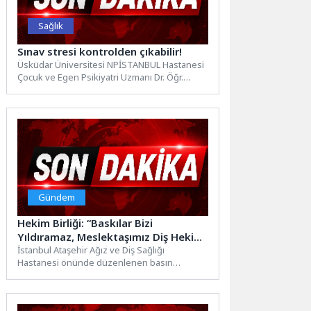
Sağlık
Sınav stresi kontrolden çıkabilir!
Üsküdar Üniversitesi NPİSTANBUL Hastanesi
Çocuk ve Egen Psikiyatri Uzmanı Dr. Öğr.
Üyesi Melek Gözde Luş,...
Gündem
Hekim Birliği: “Baskılar Bizi
Yıldıramaz, Meslektaşımız Diş Hekimi
Janat Düzgün Yalnız Değildir”
İstanbul Ataşehir Ağız ve Diş Sağlığı
Hastanesi önünde düzenlenen basın
açıklamasına sağlık iş kolundaki
sendikalar, Hekim...