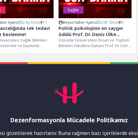
k
Sağlık
ber Ajansı
2 Ay Önce
11
Beyaz Haber Ajansı
2 Hf. Önce
6
astalığında tek tedavi
Politik psikolojinin en saygın
z beslenme!
ödülü Prof. Dr. Deniz Ülke
iversitesi Sağlık Bilimleri
Kaynak’a takdim edildi!
Üsküdar Üniversitesi İnsan ve Toplum
Beslenme ve Diyetetik
Bilimleri Fakültesi Dekanı Prof. Dr. Deniz
 Arş. Gör. Dr. Hatice Çolak
Ülke Kaynak, politik psikoloji...
..
Dezenformasyonla Mücadele Politikamız
mı
i gözetilerek hazırlanır. Buna rağmen bazı içeriklerde eksik