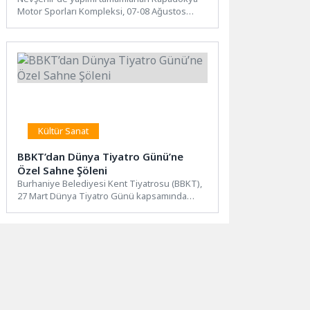
Motor Sporları Kompleksi, 07-08 Ağustos
tarihlerinde MOTUL 2026 Türkiye Karting
Şampiyonası...
Kültür Sanat
BBKT’dan Dünya Tiyatro Günü’ne
Özel Sahne Şöleni
Burhaniye Belediyesi Kent Tiyatrosu (BBKT),
27 Mart Dünya Tiyatro Günü kapsamında
hazırladığı özel programla tiyatroseverleri...