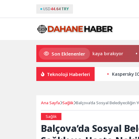
USD
44.64 TRY
Son Eklenenler
Uygulamalar yerini yapay zekaya bırakıyor
Kadın ar
Teknoloji Haberleri
Kaspersky IC
Ana Sayfa
Sağlık
Balçova’da Sosyal Belediyeciliğin 
Sağlık
Balçova’da Sosyal Bel