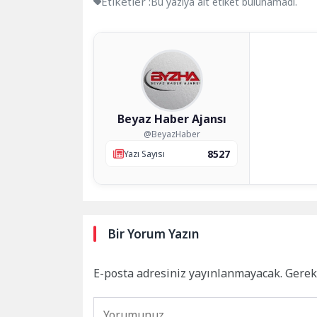
Etiketler :
Bu yazıya ait etiket bulunamadı.
Beyaz Haber Ajansı
@BeyazHaber
8527
Yazı Sayısı
Bir Yorum Yazın
E-posta adresiniz yayınlanmayacak.
Gerek