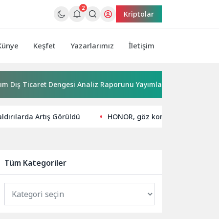
2
Kriptolar
Künye
Keşfet
Yazarlarımız
İletişim
icaret Dengesi Analiz Raporunu Yayımladı
Kırkgöz su kayn
ldırılarda Artış Görüldü
HONOR, göz konforlu tablet deneyi
Tüm Kategoriler