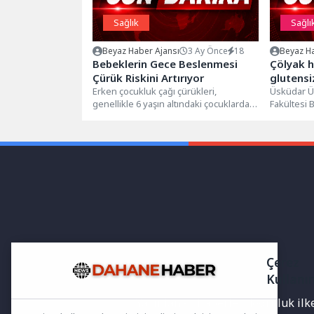
Sağlık
Sağlı
Beyaz Haber Ajansı
3 Ay Önce
18
Beyaz Ha
Bebeklerin Gece Beslenmesi
Çölyak h
Çürük Riskini Artırıyor
glutensi
Erken çocukluk çağı çürükleri,
Üsküdar Ün
genellikle 6 yaşın altındaki çocuklarda
Fakültesi 
görülen, birçok dişi etkileyebilen ve
Bölümünden
hızlı...
Çetinkaya,.
Çerez
Kullanı
Yayınlanan haberler doğruluk ilkes