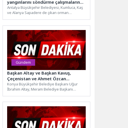
yangınlarını söndürme çalışmalarına
seferber oldu
Antalya Büyükşehir Belediyesi, Kumluca, Kaş
ve Alanya Sapadere de çıkan orman
yangınlarını söndürme çalışmalarına tüm...
Gündem
Başkan Altay ve Başkan Kavuş,
Çeçenistan ve Ahmet Özcan
Caddelerinde Esnafla Buluştu
Konya Büyükşehir Belediye Başkanı Uğur
İbrahim Altay, Meram Belediye Başkanı
Mustafa Kavuş ve AK Parti...