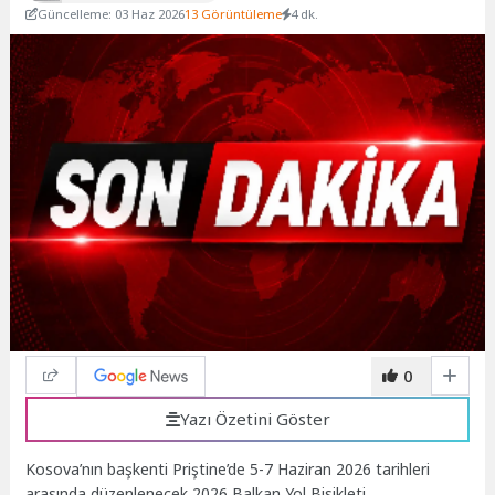
Güncelleme: 03 Haz 2026
13 Görüntüleme
4 dk.
0
Yazı Özetini Göster
Kosova’nın başkenti Priştine’de 5-7 Haziran 2026 tarihleri
arasında düzenlenecek 2026 Balkan Yol Bisikleti