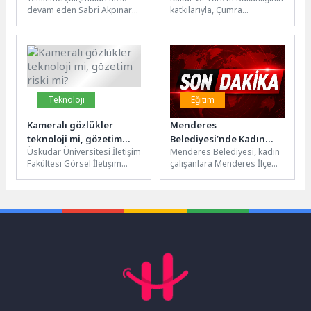
devam eden Sabri Akpınar
katkılarıyla, Çumra
Parkı’nda incelemelerde
Belediyesinin ev
bulunan Bayrampaşa
sahipliğinde düzenlenen
Belediye Başkan Vekili
"Sinema Yollarda" etkinliği,
İbrahim...
Çumralıları kültür...
Teknoloji
Eğitim
Kameralı gözlükler
Menderes
teknoloji mi, gözetim
Belediyesi’nde Kadın
Üsküdar Üniversitesi İletişim
Menderes Belediyesi, kadın
riski mi?
Sağlığı Eğitimi
Fakültesi Görsel İletişim
çalışanlara Menderes İlçe
Tasarımı Bölüm Başkanı
Sağlık Müdürlüğü ile birlikte
Prof. Dr. And Algül, giyilebilir
kadın sağlığı eğitimi
teknolojilerin...
verdi.Menderes
Belediyesi,...