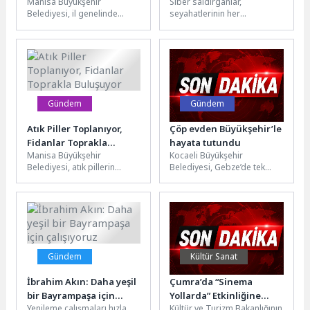
Manisa Büyükşehir
Siber saldırganlar,
Konteyner Desteği
Kaspersky’den Güvenli
Belediyesi, il genelinde
seyahatlerinin her
Seyahat Rehberi
çevre temizliği hizmetlerinin
aşamasında dijital
daha etkin ve verimli
platformlara giderek daha
yürütülmesi amacıyla
fazla bel bağlayan tatilcileri
başlattığı...
hedef almaya...
Gündem
Gündem
Atık Piller Toplanıyor,
Çöp evden Büyükşehir’le
Fidanlar Toprakla
hayata tutundu
Manisa Büyükşehir
Kocaeli Büyükşehir
Buluşuyor
Belediyesi, atık pillerin
Belediyesi, Gebze’de tek
doğaya verdiği zararı
başına ve sağlıksız
azaltmak ve çevre bilincini
koşullarda yaşamını
artırmak amacıyla Atık...
sürdürdüğü belirlenen 60
yaşındaki Süleyman...
Gündem
Kültür Sanat
İbrahim Akın: Daha yeşil
Çumra’da “Sinema
bir Bayrampaşa için
Yollarda” Etkinliğine
Yenileme çalışmaları hızla
Kültür ve Turizm Bakanlığının
çalışıyoruz
Yoğun İlgi