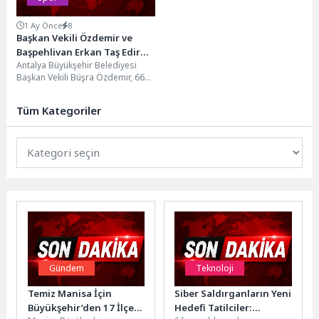
1 Ay Önce
8
Başkan Vekili Özdemir ve
Başpehlivan Erkan Taş Edirne
Antalya Büyükşehir Belediyesi
Belediyesi’ni ziyaret etti
Başkan Vekili Büşra Özdemir, 665.
Tarihi Kırkpınar Yağlı Güreşleri
Başpehlivanı Erkan Taş...
Tüm Kategoriler
Gündem
Teknoloji
Temiz Manisa İçin
Siber Saldırganların Yeni
Büyükşehir’den 17 İlçeye
Hedefi Tatilciler: