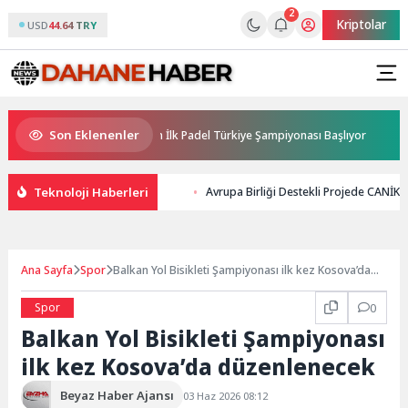
2
Kriptolar
USD
44.64 TRY
Son Eklenenler
nsorluğunda Türkiye’nin İlk Padel Türkiye Şampiyonası Başlıyor
Avru
Teknoloji Haberleri
Avrupa Birliği Destekli Projede CANİ
Ana Sayfa
Spor
Balkan Yol Bisikleti Şampiyonası ilk kez Kosova’da
düzenlenecek
Spor
0
Balkan Yol Bisikleti Şampiyonası
ilk kez Kosova’da düzenlenecek
Beyaz Haber Ajansı
03 Haz 2026 08:12