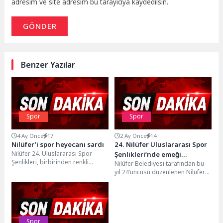
adresim ve site adresim bu tarayıcıya kaydedilsin.
GÖNDER
Benzer Yazılar
Spor
Spor
4 Ay Önce
17
2 Ay Önce
14
Nilüfer’i spor heyecanı sardı
24. Nilüfer Uluslararası Spor
Nilüfer 24. Uluslararası Spor
Şenlikleri’nde emeği
Şenlikleri, birbirinden renkli
Nilüfer Belediyesi tarafından bu
geçenlere teşekkür
görüntüler ve heyecanla başladı.
yıl 24’üncüsü düzenlenen Nilüfer
Farklı branşlarda yeteneklerini
Uluslararası Spor Şenlikleri’nde
sergileyen...
görev alan branş öğretmenleri,...
Spor