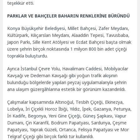
teşekkür etti.
PARKLAR VE BAHÇELER BAHARIN RENKLERİNE BÜRÜNDÜ
Konya Büyükşehir Belediyesi, Millet Bahçesi, Zafer Meydanı,
Kültürpark, Kılıçarslan Meydanı, Alaaddin Tepesi, Tavusbaba,
Japon Parkı, Sille Kent Atölyesi ve Ecdat Bahçesi başta olmak
üzere şehrin birçok noktasında 1 milyon 800 bin adet çiçeği
toprakla buluşturdu.
Ayrıca İstanbul Çevre Yolu, Havalimanı Caddesi, Mobilyacılar
Kavşağı ve Dedeman Kavşağı gibi yoğun trafik akışının
bulunduğu bölgelerde yapılan peyzaj uygulamalarıyla şehrin
ana ulaşım güzergâhlarına estetik bir görünüm kazandırıldı.
Çalışmalar kapsamında Altınoğul, Tesbih Çiçeği, Ekinezya,
Lobelya, İri Çiçekli Horoz İbiği, Yıldız, İpek, Gazanya, Petunya,
İri Kadife, Begonya, Yeni Gine Çiçeği, Güneş Şapkası, Vapur
Dumanı, Çin Karanfil, Bodrum Papatyası, Sardunya, Çeşme
Papatyası, Yaprak Güzeli, Ortanca, Felisya Papatyası ve Mor
Telgraf Çiçeği gibi birçok farklı tür kullanıldı.