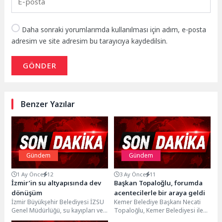
Daha sonraki yorumlarımda kullanılması için adım, e-posta
adresim ve site adresim bu tarayıcıya kaydedilsin.
GÖNDER
Benzer Yazılar
Gündem
Gündem
1 Ay Önce
12
3 Ay Önce
11
İzmir’in su altyapısında dev
Başkan Topaloğlu, forumda
dönüşüm
acentecilerle bir araya geldi
İzmir Büyükşehir Belediyesi İZSU
Kemer Belediye Başkanı Necati
Genel Müdürlüğü, su kayıpları ve
Topaloğlu, Kemer Belediyesi ile
altyapı kaynaklı arızalara karşı
Hello Otel iş birliğince Kemer'e