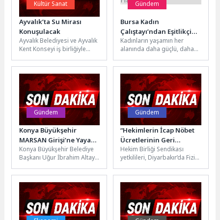
Kültür Sanat
Gündem
Ayvalık’ta Su Mirası
Bursa Kadın
Konuşulacak
Çalıştayı’ndan Eşitlikçi
Ayvalık Belediyesi ve Ayvalık
Kadınların yaşamın her
Kent İçin Güçlü Yol
Kent Konseyi iş birliğiyle
alanında daha güçlü, daha
Haritası
düzenlenen “Ayvalık Kent
görünür ve daha etkin
Buluşmaları”nın üçüncüsü,
olması için çalışmalarını
13 Haziran...
kararlılıkla...
Gündem
Gündem
Konya Büyükşehir
“Hekimlerin İcap Nöbet
MARSAN Girişi’ne Yaya
Ücretlerinin Geri
Konya Büyükşehir Belediye
Hekim Birliği Sendikası
Üst Geçidi Yapıyor
İstenmesi, Emeğe ve
Başkanı Uğur İbrahim Altay,
yetkilileri, Diyarbakır’da Fizik
Hukuka Açık Bir
Adana Çevre Yolu üzerinde
Tedavi ve Rehabilitasyon
Saygısızlıktır”
bulunan Marangozlar Sanayi
uzmanı hekimlerimizin
girişinde...
geçmişe dönük “icap
nöbeti”...