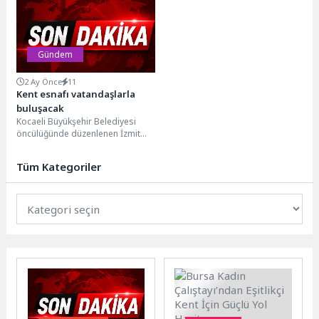
kent tarihinin...
gelen 650...
Gündem
2 Ay Önce
11
Kent esnafı vatandaşlarla
buluşacak
Kocaeli Büyükşehir Belediyesi
öncülüğünde düzenlenen İzmit
Alışveriş Festivali, 24-28 Haziran
tarihlerinde geniş ürün yelpazesi
Tüm Kategoriler
ve...