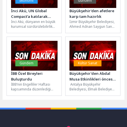
Ekonomi
Gündem
İnci Akü, UN Global
Büyükşehir’den afetlere
Compact’a katılarak
karşı tam hazırlık
İnci Akü, dünyanın en büyük
İzmir Büyükşehir Belediyesi,
sürdürülebilirlik
kurumsal sürdürülebilirlik
Ahmed Adnan Saygun Sanat
taahhüdünü
inisiyatifi olan Birleşmiş
Merkezi’nde deprem ve
güçlendirdi
Milletler Küresel İlkeler
yangın senaryolarını içeren
Sözleşmesi’ne (UN...
kapsamlı bir...
Gündem
Kültür Sanat
İBB Özel Bireyleri
Büyükşehir’den Abdal
Buluşturdu
Musa Etkinlikleri öncesi
İBB’nin Engelliler Haftası
Antalya Büyükşehir
kapsamlı hazırlık
kapsamında düzenlediği
Belediyesi, Elmalı Belediyesi
geniş kapsamlı etkinlik
ve Tekke Köyü Abdal Musa
dizisinde en büyük heyecan
Kültürünü Araştırma ve
kışlada yaşandı; TSK...
Yaşatma Derneği...