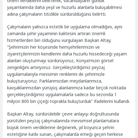
önem verdiklerini belirterek, vatandaşların günlük
yaşamlarında daha yeşil ve huzurlu alanlarla buluşabilmesi
adına çalışmaların titizlikle sürdürüldüğünü belirtti.
Çalışmaların yalnızca estetik bir uygulama olmadığını, aynı
zamanda şehir yaşamının kalitesini artıran önemli
hizmetlerden biri olduğunu vurgulayan Başkan Altay,
“Şehrimizin her köşesinde hemşehrilerimizin ve
ziyaretçilerimizin kendilerini daha huzurlu hissedeceği yaşam
alanları oluşturmayı sürdürüyoruz, Konya’mızın görsel
zenginliğini artırıyoruz. Gerçekleştirdiğimiz peyzaj
uygulamalarıyla mevsimin renklerini de şehrimizle
buluşturuyoruz. Parklarımızdan meydanlarımıza,
kavşaklarımızdan yürüyüş alanlarımıza kadar birçok noktada
gerçekleştirdiğimiz uygulamalarla sadece bu sezonda 1
milyon 800 bin çiçeği toprakla buluşturduk” ifadelerini kullandı.
Başkan Altay, sürdürülebilir çevre anlayışı doğrultusunda
yürütülen peyzaj çalışmalarında mevsimsel planlamalara
büyük önem verdiklerine değinerek, yıl boyunca şehrin
estetiğine katkı sunan, çalışmalarda emeği geçen herkese