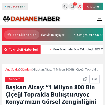
2
Kriptolar
USD
44.64 TRY
Son Eklenenler
han Sönmez TESAK’ta Okurlarıyla Buluşuyor
Genç KOMEK Yaz Okulu Öğre
Teknoloji Haberleri
Yerel İşletmeler İçin Teknolojik SEO Tak
Ana Sayfa
Gündem
Başkan Altay: “1 Milyon 800 Bin Çiçeği Toprakla
Buluşturuyor, Konya’mızın Görsel Zenginliğini
Artırıyoruz”
Gündem
0
Başkan Altay: “1 Milyon 800 Bin
Çiçeği Toprakla Buluşturuyor,
Konya’mızın Görsel Zenginliğini