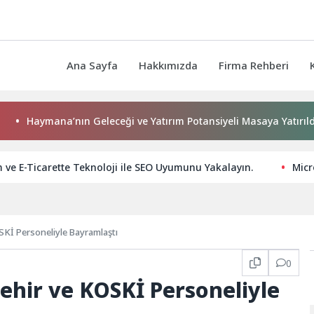
Ana Sayfa
Hakkımızda
Firma Rehberi
na’nın Geleceği ve Yatırım Potansiyeli Masaya Yatırıldı
B
ve E-Ticarette Teknoloji ile SEO Uyumunu Yakalayın.
Micr
Kİ Personeliyle Bayramlaştı
0
ehir ve KOSKİ Personeliyle