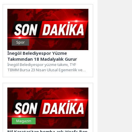
Spor
İnegöl Belediyespor Yüzme
Takımından 18 Madalyalık Gurur
İnegöl Belediyespor yüzme takımı, TYF
TBMM Bursa 23 Nisan Ulusal Egemenlik ve
Çocuk Bayramı Yüzme...
Magazin
Nil Karataş’tan bomba aşk itirafı: Ben