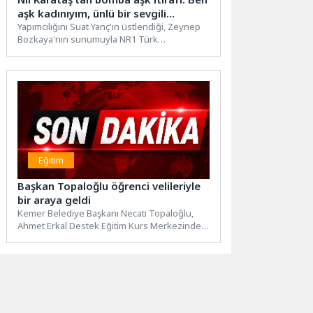
aşk kadınıyım, ünlü bir sevgili
istiyorum
Yapımcılığını Suat Yanç'ın üstlendiği, Zeynep
Bozkaya'nın sunumuyla NR1 Türk
ekranlarında izleyiciyle buluşan NR1 Magazin,
bu...
Eğitim
Başkan Topaloğlu öğrenci velileriyle
bir araya geldi
Kemer Belediye Başkanı Necati Topaloğlu,
Ahmet Erkal Destek Eğitim Kurs Merkezinde
üniversiteye hazırlık aşamasında ücretsiz...