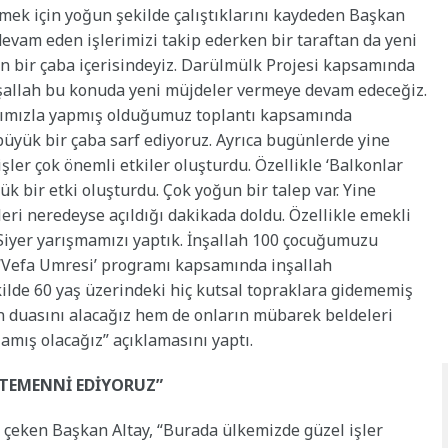
mek için yoğun şekilde çalıştıklarını kaydeden Başkan
devam eden işlerimizi takip ederken bir taraftan da yeni
un bir çaba içerisindeyiz. Darülmülk Projesi kapsamında
nşallah bu konuda yeni müjdeler vermeye devam edeceğiz.
arımızla yapmış olduğumuz toplantı kapsamında
büyük bir çaba sarf ediyoruz. Ayrıca bugünlerde yine
şler çok önemli etkiler oluşturdu. Özellikle ‘Balkonlar
bir etki oluşturdu. Çok yoğun bir talep var. Yine
eri neredeyse açıldığı dakikada doldu. Özellikle emekli
. Siyer yarışmamızı yaptık. İnşallah 100 çocuğumuzu
e ‘Vefa Umresi’ programı kapsamında inşallah
lde 60 yaş üzerindeki hiç kutsal topraklara gidememiş
n duasını alacağız hem de onların mübarek beldeleri
mış olacağız” açıklamasını yaptı.
 TEMENNİ EDİYORUZ”
i çeken Başkan Altay, “Burada ülkemizde güzel işler