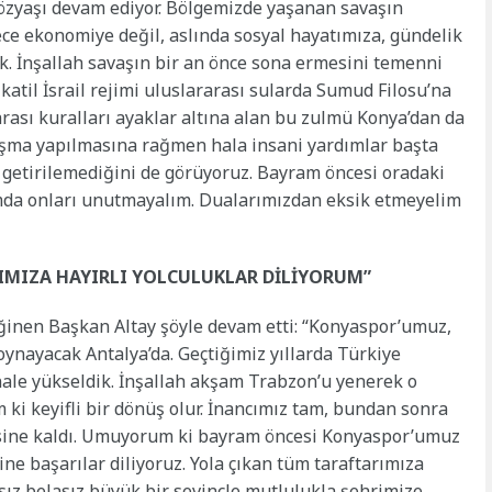
özyaşı devam ediyor. Bölgemizde yaşanan savaşın
ece ekonomiye değil, aslında sosyal hayatımıza, gündelik
k. İnşallah savaşın bir an önce sona ermesini temenni
atil İsrail rejimi uluslararası sularda Sumud Filosu’na
ası kuralları ayaklar altına alan bu zulmü Konya’dan da
laşma yapılmasına rağmen hala insani yardımlar başta
e getirilemediğini de görüyoruz. Bayram öncesi oradaki
ramda onları unutmayalım. Dualarımızdan eksik etmeyelim
IMIZA HAYIRLI YOLCULUKLAR DİLİYORUM”
ğinen Başkan Altay şöyle devam etti: “Konyaspor’umuz,
ynayacak Antalya’da. Geçtiğimiz yıllarda Türkiye
inale yükseldik. İnşallah akşam Trabzon’u yenerek o
 ki keyifli bir dönüş olur. İnancımız tam, bundan sonra
sine kaldı. Umuyorum ki bayram öncesi Konyaspor’umuz
ine başarılar diliyoruz. Yola çıkan tüm taraftarımıza
zasız belasız büyük bir sevinçle mutlulukla şehrimize