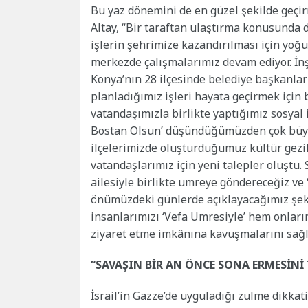
Bu yaz dönemini de en güzel şekilde geçir
Altay, “Bir taraftan ulaştırma konusunda 
işlerin şehrimize kazandırılması için yoğ
merkezde çalışmalarımız devam ediyor. İ
Konya’nın 28 ilçesinde belediye başkanl
planladığımız işleri hayata geçirmek için 
vatandaşımızla birlikte yaptığımız sosyal i
Bostan Olsun’ düşündüğümüzden çok büyük 
ilçelerimizde oluşturduğumuz kültür gezil
vatandaşlarımız için yeni talepler oluştu
ailesiyle birlikte umreye göndereceğiz v
önümüzdeki günlerde açıklayacağımız şeki
insanlarımızı ‘Vefa Umresiyle’ hem onları
ziyaret etme imkânına kavuşmalarını sağla
“SAVAŞIN BİR AN ÖNCE SONA ERMESİNİ
İsrail’in Gazze’de uyguladığı zulme dikkat