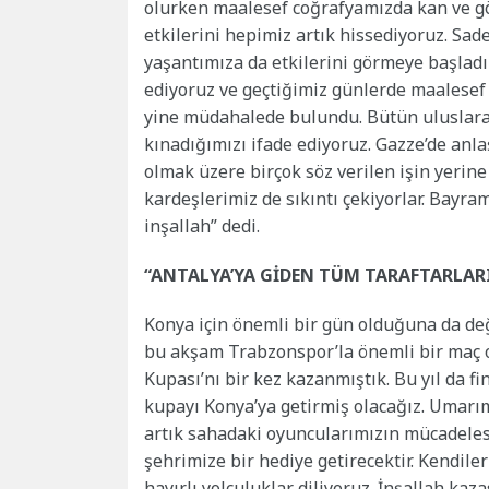
olurken maalesef coğrafyamızda kan ve g
etkilerini hepimiz artık hissediyoruz. Sad
yaşantımıza da etkilerini görmeye başladı
ediyoruz ve geçtiğimiz günlerde maalesef k
yine müdahalede bulundu. Bütün uluslarar
kınadığımızı ifade ediyoruz. Gazze’de an
olmak üzere birçok söz verilen işin yerin
kardeşlerimiz de sıkıntı çekiyorlar. Bay
inşallah” dedi.
“ANTALYA’YA GİDEN TÜM TARAFTARLAR
Konya için önemli bir gün olduğuna da de
bu akşam Trabzonspor’la önemli bir maç o
Kupası’nı bir kez kazanmıştık. Bu yıl da f
kupayı Konya’ya getirmiş olacağız. Umarım
artık sahadaki oyuncularımızın mücadele
şehrimize bir hediye getirecektir. Kendiler
hayırlı yolculuklar diliyoruz. İnşallah ka