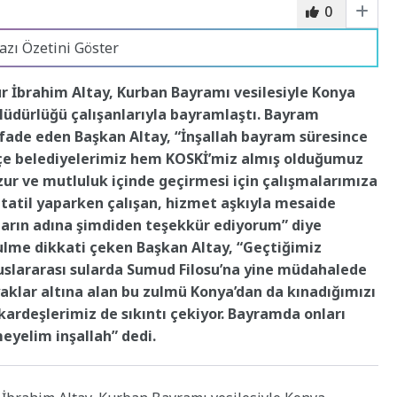
0
azı Özetini Göster
r İbrahim Altay, Kurban Bayramı vesilesiyle Konya
Müdürlüğü çalışanlarıyla bayramlaştı. Bayram
i ifade eden Başkan Altay, “İnşallah bayram süresince
çe belediyelerimiz hem KOSKİ’miz almış olduğumuz
ur ve mutluluk içinde geçirmesi için çalışmalarımıza
atil yaparken çalışan, hizmet aşkıyla mesaide
arın adına şimdiden teşekkür ediyorum” diye
zulme dikkati çeken Başkan Altay, “Geçtiğimiz
uluslararası sularda Sumud Filosu’na yine müdahalede
yaklar altına alan bu zulmü Konya’dan da kınadığımızı
kardeşlerimiz de sıkıntı çekiyor. Bayramda onları
eyelim inşallah” dedi.