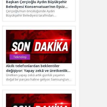
Başkan Çerçioğlu Aydın Büyükşehir
Belediyesi Konservatuarı’nın Eşsiz
Gösterilerini Aydınlılar ile Buluşturdu
Çerçioğlu’nun öncülüğünde Aydın
Büyükşehir Belediyesi tarafından
düzenlenen kültür ve sanat etkinlikleri
Aydınlılar ile buluşmaya devam...
Teknoloji
Akıllı telefonlardan beklentiler
değişiyor: Yapay zekâ ve üretkenlik
yeni tercih kriterleri
Üretken yapay zekâ artık günlük yaşamın
doğal bir parçası haline geliyor. Samsung’un
küresel pazarlardaki kullanıcı...