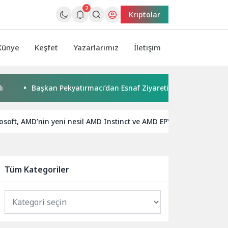
2
Kriptolar
Künye
Keşfet
Yazarlarımız
İletişim
aşkan Pekyatırmacı’dan Esnaf Ziyareti
Çocuklar boyadı, bi
osoft, AMD’nin yeni nesil AMD Instinct ve AMD EPYC işlemcilerini 
Tüm Kategoriler