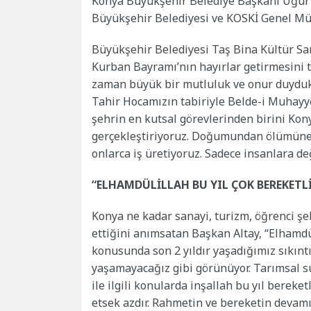
Konya Büyükşehir Belediye Başkanı Uğur 
Büyükşehir Belediyesi ve KOSKİ Genel Müd
Büyükşehir Belediyesi Taş Bina Kültür S
Kurban Bayramı’nın hayırlar getirmesini 
zaman büyük bir mutluluk ve onur duyduk.
Tahir Hocamızın tabiriyle Belde-i Muhayyer
şehrin en kutsal görevlerinden birini Kon
gerçekleştiriyoruz. Doğumundan ölümüne 
onlarca iş üretiyoruz. Sadece insanlara de
“ELHAMDÜLİLLAH BU YIL ÇOK BEREKETLİ
Konya ne kadar sanayi, turizm, öğrenci şe
ettiğini anımsatan Başkan Altay, “Elhamdüli
konusunda son 2 yıldır yaşadığımız sıkınt
yaşamayacağız gibi görünüyor. Tarımsal su
ile ilgili konularda inşallah bu yıl berek
etsek azdır. Rahmetin ve bereketin devamı