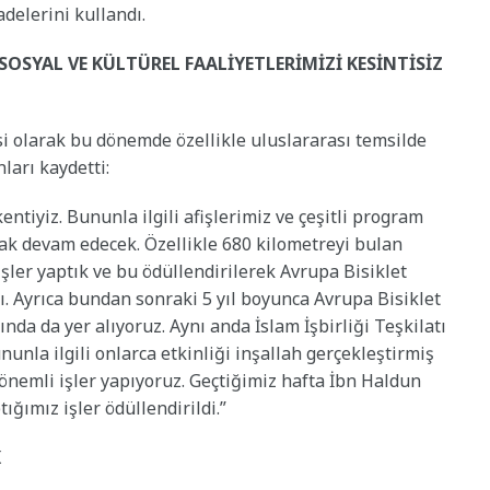
delerini kullandı.
SYAL VE KÜLTÜREL FAALİYETLERİMİZİ KESİNTİSİZ
i olarak bu dönemde özellikle uluslararası temsilde
ları kaydetti:
entiyiz. Bununla ilgili afişlerimiz ve çeşitli program
k devam edecek. Özellikle 680 kilometreyi bulan
işler yaptık ve bu ödüllendirilerek Avrupa Bisiklet
dı. Ayrıca bundan sonraki 5 yıl boyunca Avrupa Bisiklet
da da yer alıyoruz. Aynı anda İslam İşbirliği Teşkilatı
nunla ilgili onlarca etkinliği inşallah gerçekleştirmiş
önemli işler yapıyoruz. Geçtiğimiz hafta İbn Haldun
tığımız işler ödüllendirildi.”
K