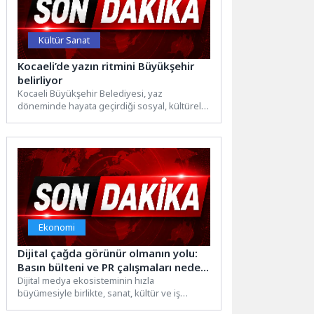
Kültür Sanat
Kocaeli’de yazın ritmini Büyükşehir
belirliyor
Kocaeli Büyükşehir Belediyesi, yaz
döneminde hayata geçirdiği sosyal, kültürel,
sportif ve doğa temalı etkinliklerle kentin...
Ekonomi
Dijital çağda görünür olmanın yolu:
Basın bülteni ve PR çalışmaları neden
önem kazandı?
Dijital medya ekosisteminin hızla
büyümesiyle birlikte, sanat, kültür ve iş
dünyasında faaliyet gösteren kişi ve...