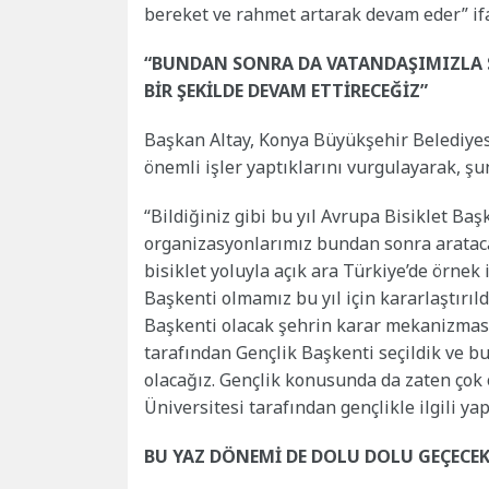
bereket ve rahmet artarak devam eder” ifa
“BUNDAN SONRA DA VATANDAŞIMIZLA SO
BİR ŞEKİLDE DEVAM ETTİRECEĞİZ”
Başkan Altay, Konya Büyükşehir Belediyes
önemli işler yaptıklarını vurgulayarak, şun
“Bildiğiniz gibi bu yıl Avrupa Bisiklet Başk
organizasyonlarımız bundan sonra arataca
bisiklet yoluyla açık ara Türkiye’de örnek 
Başkenti olmamız bu yıl için kararlaştırıl
Başkenti olacak şehrin karar mekanizmasın
tarafından Gençlik Başkenti seçildik ve bu
olacağız. Gençlik konusunda da zaten çok 
Üniversitesi tarafından gençlikle ilgili yap
BU YAZ DÖNEMİ DE DOLU DOLU GEÇECE