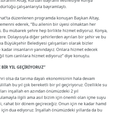
İbrahim Altay, Kurban Bayramı vesilesiyle Konya
ürlüğü çalışanlarıyla bayramlaştı.
anat’ta düzenlenen programda konuşan Başkan Altay,
temenni ederek, “Bu ailenin bir üyesi olmaktan her
 Bu mübarek şehre hep birlikte hizmet ediyoruz. Konya,
e. Dolayısıyla diğer şehirlerden ayrılan bir şehir ve bu
ya Büyükşehir Belediyesi çalışanları olarak bizler
kadar insanların yanındayız. Onlara hizmet edecek
ğil tüm canlılara hizmet ediyoruz” diye konuştu.
 BİR YIL GEÇİRİYORUZ”
hri olsa da tarıma dayalı ekonomisinin hala devam
llah bu yıl çok bereketli bir yıl geçiriyoruz. Özellikle su
ıları inşallah en azından önümüzdeki 2 yıl
lamayla ilgili ama asıl bizim için önemli olan içme suyu
etli, rahat bir dönem geçireceğiz. Onun için ne kadar hamd
 için dua ediyoruz. İnşallah önümüzdeki yıllarda da bu