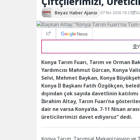
Çiftçilerimizi, Üretic
Beyaz Haber Ajansı
07 Nis 2026 18:27
Gü
Y
Konya Tarım Fuarı, Tarım ve Orman Baka
Yardımcısı Mahmut Gürcan, Konya Valisi 
Selvi, Mehmet Baykan, Konya Büyükşehi
Konya İl Başkanı Fatih Özgökçen, belediy
dışından çok sayıda davetlinin katılımı
İbrahim Altay, Tarım Fuarı’na gösterilen
dair ne varsa Konya’da. 7-11 Nisan aras
üreticilerimizi davet ediyoruz” dedi.
Konya Tarım, Tarımsal Mekanizasyon ve Ta