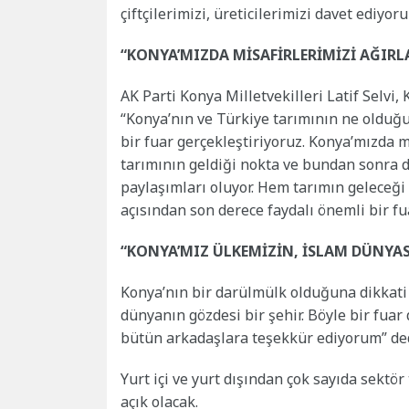
çiftçilerimizi, üreticilerimizi davet ediyor
“KONYA’MIZDA MİSAFİRLERİMİZİ AĞI
AK Parti Konya Milletvekilleri Latif Selvi
“Konya’nın ve Türkiye tarımının ne olduğun
bir fuar gerçekleştiriyoruz. Konya’mızda 
tarımının geldiği nokta ve bundan sonra d
paylaşımları oluyor. Hem tarımın geleceği
açısından son derece faydalı önemli bir fua
“KONYA’MIZ ÜLKEMİZİN, İSLAM DÜNYAS
Konya’nın bir darülmülk olduğuna dikkati 
dünyanın gözdesi bir şehir. Böyle bir fuar
bütün arkadaşlara teşekkür ediyorum” ded
Yurt içi ve yurt dışından çok sayıda sektör 
açık olacak.