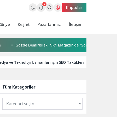
2
Kriptolar
Künye
Keşfet
Yazarlarımız
İletişim
Gözde Demirbilek, NR1 Magazin’de: ‘Son assolist olarak var olac
edya ve Teknoloji Uzmanları için SEO Taktikleri
SEO ve Tek
Tüm Kategoriler