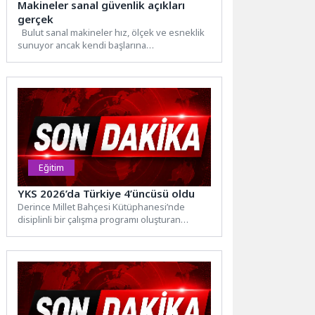
Makineler sanal güvenlik açıkları
gerçek
Bulut sanal makineler hız, ölçek ve esneklik
sunuyor ancak kendi başlarına
bırakıldıklarında risk oluşturuyor. Amazon...
Eğitim
YKS 2026’da Türkiye 4’üncüsü oldu
Derince Millet Bahçesi Kütüphanesi’nde
disiplinli bir çalışma programı oluşturan
Zeynep Aydın, 2026 YKS’de Eşit Ağırlık...