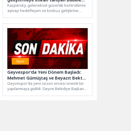
platformunu kullanan yeni bir
Kaspersky, geleneksel güvenlik kontrollerini
aşmayı hedefleyen ve kodsuz geliştirme
oltalama tekniğine karşı uyarıyor
platformu Bubble’ı istismar eden yeni bir...
Spor
Geyvespor’da Yeni Dönem Başladı:
Mehmet Gümüştaş ve Beyazıt Bektaş
Göreve Getirildif
Geyvespor'da yeni sezon öncesi önemli bir
yapılanmaya gidildi. Geyve Belediye Başkanı
ve aynı zamanda Geyvespor...