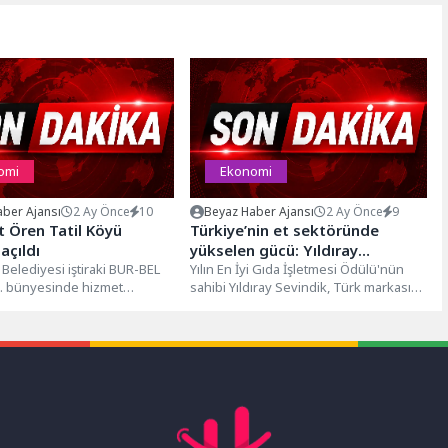
omi
Ekonomi
ber Ajansı
2 Ay Önce
10
Beyaz Haber Ajansı
2 Ay Önce
9
t Ören Tatil Köyü
Türkiye’nin et sektöründe
açıldı
yükselen gücü: Yıldıray
Belediyesi iştiraki BUR-BEL
Sevindik’ten küresel marka
Yılın En İyi Gıda İşletmesi Ödülü'nün
Ş. bünyesinde hizmet
sahibi Yıldıray Sevindik, Türk markasını
vizyonu
an Blue Port Ören Tatil
dünyaya taşımayı hedefliyorİş
dünyasında...