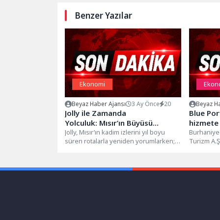
Benzer Yazılar
Ekonomi
Ekon
Beyaz Haber Ajansı
3 Ay Önce
20
Beyaz Ha
Jolly ile Zamanda
Blue Por
Yolculuk: Mısır’ın Büyüsü
hizmete 
Yeniden Keşfediliyor
Jolly, Mısır’ın kadim izlerini yıl boyu
Burhaniye 
süren rotalarla yeniden yorumlarken;
Turizm A.
tarih, kültür ve denizi tek...
verecek ol
Köyü,...