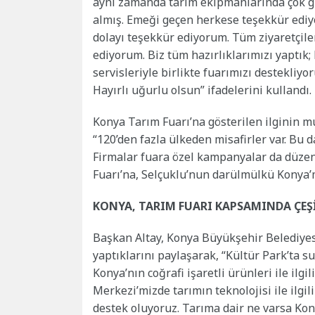
aynı zamanda tarım ekipmanlarında çok gü
almış. Emeği geçen herkese teşekkür ediyo
dolayı teşekkür ediyorum. Tüm ziyaretçile
ediyorum. Biz tüm hazırlıklarımızı yapt
servisleriyle birlikte fuarımızı destekliy
Hayırlı uğurlu olsun” ifadelerini kullandı.
Konya Tarım Fuarı’na gösterilen ilginin m
“120’den fazla ülkeden misafirler var. Bu 
Firmalar fuara özel kampanyalar da düzen
Fuarı’na, Selçuklu’nun darülmülkü Konya’
KONYA, TARIM FUARI KAPSAMINDA ÇEŞ
Başkan Altay, Konya Büyükşehir Belediyesi
yaptıklarını paylaşarak, “Kültür Park’ta su
Konya’nın coğrafi işaretli ürünleri ile ilg
Merkezi’mizde tarımın teknolojisi ile ilgi
destek oluyoruz. Tarıma dair ne varsa Ko