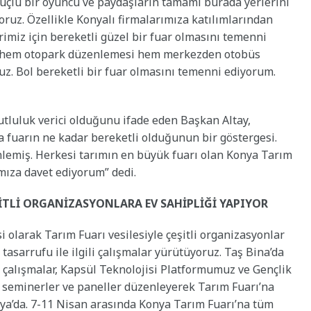
çlü bir oyuncu ve paydaşların tamamı burada yerlerini
ruz. Özellikle Konyalı firmalarımıza katılımlarından
rimiz için bereketli güzel bir fuar olmasını temenni
ık; hem otopark düzenlemesi hem merkezden otobüs
oruz. Bol bereketli bir fuar olmasını temenni ediyorum.
utluluk verici olduğunu ifade eden Başkan Altay,
da fuarın ne kadar bereketli olduğunun bir göstergesi.
lemiş. Herkesi tarımın en büyük fuarı olan Konya Tarım
mıza davet ediyorum” dedi.
İTLİ ORGANİZASYONLARA EV SAHİPLİĞİ YAPIYOR
 olarak Tarım Fuarı vesilesiyle çeşitli organizasyonlar
 tasarrufu ile ilgili çalışmalar yürütüyoruz. Taş Bina’da
ili çalışmalar, Kapsül Teknolojisi Platformumuz ve Gençlik
li seminerler ve paneller düzenleyerek Tarım Fuarı’na
nya’da. 7-11 Nisan arasında Konya Tarım Fuarı’na tüm