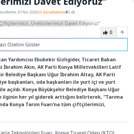
ilerimizi Davet Ediyoruz”
ncelleme: 07 Nis 2026
23 Görüntüleme
5 dk.
0
azı Özetini Göster
n Yardımcısı Ebubekir Gizligider, Ticaret Bakan
İbrahim Akın, AK Parti Konya Milletvekilleri Latif
r Belediye Başkanı Uğur İbrahim Altay, AK Parti
e başkanları, oda başkanları ile yurt içi ve yurt
 ile açıldı. Konya Büyükşehir Belediye Başkanı Uğur
 ilginin her yıl giderek arttığını belirterek, “Tarıma
ında Konya Tarım Fuarı’na tüm çiftçilerimizi,
rla Teknolojileri Fuarı, Konya Ticaret Odası (KTO)