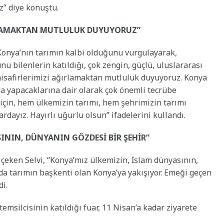
uz” diye konuştu.
RLAMAKTAN MUTLULUK DUYUYORUZ”
, Konya’nın tarımın kalbi olduğunu vurgulayarak,
u bilenlerin katıldığı, çok zengin, güçlü, uluslararası
misafirlerimizi ağırlamaktan mutluluk duyuyoruz. Konya
a yapacaklarına dair olarak çok önemli tecrübe
 için, hem ülkemizin tarımı, hem şehrimizin tarımı
rdayız. Hayırlı uğurlu olsun” ifadelerini kullandı.
ININ, DÜNYANIN GÖZDESİ BİR ŞEHİR”
çeken Selvi, “Konya’mız ülkemizin, İslam dünyasının,
 da tarımın başkenti olan Konya’ya yakışıyor. Emeği geçen
i.
temsilcisinin katıldığı fuar, 11 Nisan’a kadar ziyarete