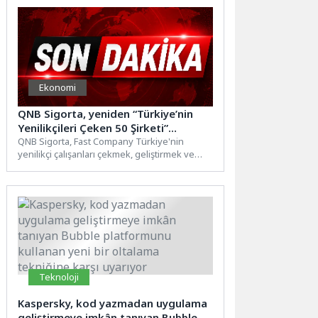
Ekonomi
QNB Sigorta, yeniden “Türkiye’nin
Yenilikçileri Çeken 50 Şirketi”
listesinde
QNB Sigorta, Fast Company Türkiye'nin
yenilikçi çalışanları çekmek, geliştirmek ve
elde tutmak için uygun çalışma...
Teknoloji
Kaspersky, kod yazmadan uygulama
geliştirmeye imkân tanıyan Bubble