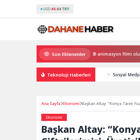
USD
44.64 TRY
Son Eklenenler
 Gülmeyen Kral Türkiye’nin ilk IMAX® animasyon filmi oluyor
Teknoloji Haberleri
Sosyal Medya
Ana Sayfa
Ekonomi
Başkan Altay: “Konya Tarım Fuar
Ekonomi
Başkan Altay: “Kony