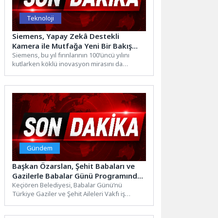
Teknoloji
Siemens, Yapay Zekâ Destekli
Kamera ile Mutfağa Yeni Bir Bakış
Getiriyor
Siemens, bu yıl fırınlarının 100’üncü yılını
kutlarken köklü inovasyon mirasını da
vurguluyor. 100 yıllık köklü miras...
Gündem
Başkan Özarslan, Şehit Babaları ve
Gazilerle Babalar Günü Programında
Buluştu
Keçiören Belediyesi, Babalar Günü’nü
Türkiye Gaziler ve Şehit Aileleri Vakfı iş
birliğinde düzenlenen özel bir...