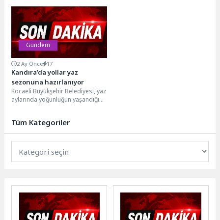
öncesinde kent genelinde temizlik
bağlı A Takımı ekipleri; bakım-
ve bakım çalışmalarını hızlandırdı.
onarım ve temizlik...
Ekipler,...
Gündem
2 Ay Önce
17
Kandıra’da yollar yaz
sezonuna hazırlanıyor
Kocaeli Büyükşehir Belediyesi, yaz
aylarında yoğunluğun yaşandığı
Kandıra’da yol bakım çalışmalarını
hızlandırdı. Özellikle Kerpe
Tüm Kategoriler
yolunda...