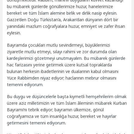
bu mübarek günlerde gönüllerimize huzur, hanelerimize
bereket ve tüm İslam alemine birlik ve dirlik nasip eylesin.
Gazze’den Doğu Türkistan’a, Arakan’dan dünyanın dört bir
yanındaki mazlum coğrafyalara huzur, emniyet ve zafer ihsan
eylesin.
Bayramda çocukları mutlu sevindirmeyi, büyüklerimizi
ziyaretle mutlu etmeyi, sılayı rahimi ve zor durumda olan
kardeşlerimizi gözetmeyi unutmayalım. Bu mübarek günlerde
hac farizasını yerine getirmek üzere kutsal topraklarda
bulunan herkesin ibadetlerinin ve dualarının kabul olmasını
Yüce Rabbimden niyaz ediyor; haclarının mebrur olmasını
temenni ediyorum.
Bu duygu ve düşüncelerle başta kıymetli hemşehrilerim olmak
üzere aziz milletimizin ve tüm İslam âleminin mübarek Kurban
Bayramı’nı tebrik ediyor; bayramın ülkemize, gönül
coğrafyamıza ve tüm insanlığa huzur, bereket ve hayırlar
getirmesini temenni ediyorum.