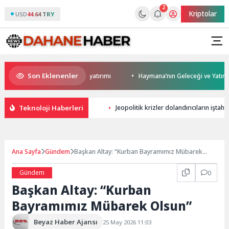
2
Kriptolar
USD
44.64 TRY
Son Eklenenler
 Darıca’ya modern ulaşım yatırımı
Haymana’nın Geleceği ve Yatırım Pot
Teknoloji Haberleri
Jeopolitik krizler dolandırıcıların iştahı
Ana Sayfa
Gündem
Başkan Altay: “Kurban Bayramımız Mübarek
Olsun”
Gündem
0
Başkan Altay: “Kurban
Bayramımız Mübarek Olsun”
Beyaz Haber Ajansı
25 May 2026 11:03