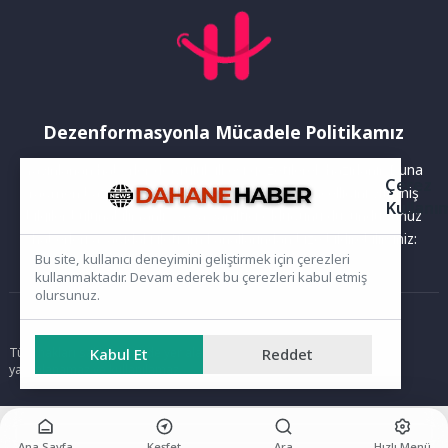
Dezenformasyonla Mücadele Politikamız
Yayınlanan haberler doğruluk ilkesi gözetilerek hazırlanır. Buna
Çerez
rağmen bazı içeriklerde eksik, hatalı veya güncelliğini yitirmiş
Kullanı
bilgiler bulunabilir.Yanlış veya yanıltıcı olduğunu düşündüğünüz
haberleri aşağıdaki iletişim kanallarından bize bildirebilirsiniz:
Bu site, kullanıcı deneyimini geliştirmek için çerezleri
kullanmaktadır. Devam ederek bu çerezleri kabul etmiş
olursunuz.
Ana Sayfa
Kabul Et
Reddet
Tüm hakları saklıdır. Sitede yer alan içerikler izinsiz kopyalanamaz,
yayımlanamaz ve kullanılamaz.
Ana Sayfa
Keşfet
Ara
Hızlı Menü