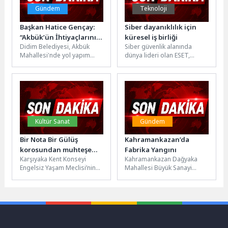
Gündem
Teknoloji
Başkan Hatice Gençay:
Siber dayanıklılık için
“Akbük’ün İhtiyaçlarını
küresel iş birliği
Didim Belediyesi, Akbük
Siber güvenlik alanında
Planlı Yatırımlarla
Mahallesi'nde yol yapım
dünya lideri olan ESET,
Karşılıyoruz”
çalışmalarını sürdürürken,
Microsoft ve Palo Alto
kısa süre içerisinde iki farklı
Networks ile birlikte
noktada daha...
NATO’nun...
Kültür Sanat
Gündem
Bir Nota Bir Gülüş
Kahramankazan’da
korosundan muhteşem
Fabrika Yangını
Karşıyaka Kent Konseyi
Kahramankazan Dağyaka
konser
Engelsiz Yaşam Meclisi’nin
Mahallesi Büyük Sanayi
12 yıldır kesintisiz süren Bir
Sitesi’nde faaliyet gösteren
Nota Bir Gülüş Korosu,...
bir atık yağ geri dönüşüm
fabrikasında, henüz...