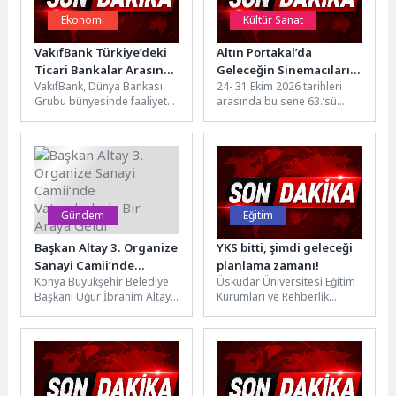
Ekonomi
Kültür Sanat
VakıfBank Türkiye’deki
Altın Portakal’da
Ticari Bankalar Arasında
Geleceğin Sinemacıları
VakıfBank, Dünya Bankası
24- 31 Ekim 2026 tarihleri
MIGA Garantörlüğünde
Üçüncü Kez Yarışacak!
Grubu bünyesinde faaliyet
arasında bu sene 63.’sü
“Dış Ticaret Finansman
gösteren Multilateral
gerçekleştirilecek festivalde;
Garanti Programı”
Investment Guarantee
sinema profesyonelleri ile
kapsamında 250 Milyon
Agency (MIGA) garantisi
sinema...
Dolarlık Kaynak
altında JP...
Sağlayan İlk Banka oldu.
Gündem
Eğitim
Başkan Altay 3. Organize
YKS bitti, şimdi geleceği
Sanayi Camii’nde
planlama zamanı!
Konya Büyükşehir Belediye
Üsküdar Üniversitesi Eğitim
Vatandaşlarla Bir Araya
Başkanı Uğur İbrahim Altay,
Kurumları ve Rehberlik
Geldi
Cuma Buluşmaları
Hizmetleri Yöneticisi Uzman
kapsamında Selçuklu
Psikolojik Danışman Özgür
Belediyesi Başkan Vekili Ali...
Akoğlan, 20-21 Haziran...