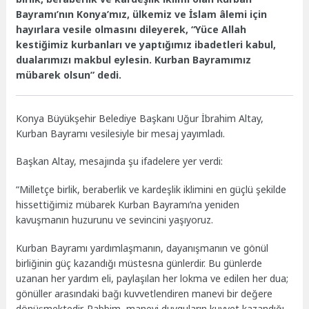
Bayramı’nın Konya’mız, ülkemiz ve İslam âlemi için
hayırlara vesile olmasını dileyerek, “Yüce Allah
kestiğimiz kurbanları ve yaptığımız ibadetleri kabul,
dualarımızı makbul eylesin. Kurban Bayramımız
mübarek olsun” dedi.
Konya Büyükşehir Belediye Başkanı Uğur İbrahim Altay,
Kurban Bayramı vesilesiyle bir mesaj yayımladı.
Başkan Altay, mesajında şu ifadelere yer verdi:
“Milletçe birlik, beraberlik ve kardeşlik iklimini en güçlü şekilde
hissettiğimiz mübarek Kurban Bayramı’na yeniden
kavuşmanın huzurunu ve sevincini yaşıyoruz.
Kurban Bayramı yardımlaşmanın, dayanışmanın ve gönül
birliğinin güç kazandığı müstesna günlerdir. Bu günlerde
uzanan her yardım eli, paylaşılan her lokma ve edilen her dua;
gönüller arasındaki bağı kuvvetlendiren manevi bir değere
dönüşmektedir. Rabbim, manevi duyguların kuvvet kazandığı