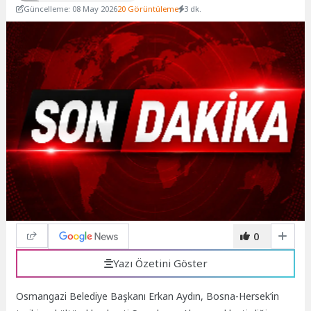
Güncelleme: 08 May 2026
20 Görüntüleme
3 dk.
0
Yazı Özetini Göster
Osmangazi Belediye Başkanı Erkan Aydın, Bosna-Hersek’in