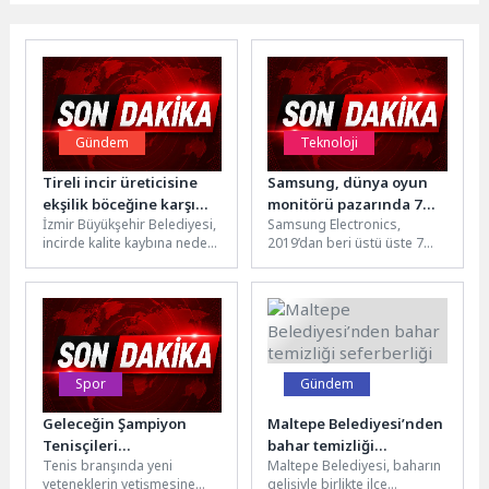
Gündem
Teknoloji
Tireli incir üreticisine
Samsung, dünya oyun
ekşilik böceğine karşı
monitörü pazarında 7
İzmir Büyükşehir Belediyesi,
Samsung Electronics,
tuzak dağıtıldı
yıldır liderliğini koruyor
incirde kalite kaybına neden
2019’dan beri üstü üste 7
olan ekşilik böceğiyle
yıldır dünyanın bir numaralı
mücadele kapsamında
oyun monitörü markası
Tire’de üreticilere çekici...
konumunu...
Spor
Gündem
Geleceğin Şampiyon
Maltepe Belediyesi’nden
Tenisçileri
bahar temizliği
Tenis branşında yeni
Maltepe Belediyesi, baharın
Osmangazi’de Yetişiyor
seferberliği
yeteneklerin yetişmesine
gelişiyle birlikte ilçe