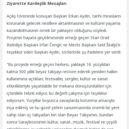
Ziyarette Kardeşlik Mesajları
Açılış töreninde konuşan Başkan Erkan Aydın, tarihi mirasların
korunarak gelecek nesillere aktarılmasının ve kültürel yaşama
kazandırılmasının örnek bir yaklaşım olduğunu söyledi.
Projenin hayata geçirilmesinde emeği geçen Stari Grad
Belediye Başkanı Irfan Čengić ve Meclis Başkanı Seid Škaljić’e
teşekkür eden Başkan Aydın, sözlerinde şu ifadelere yer verdi:
“Bu projede emeği geçen herkesi, yaklaşık 16. yüzyıldan
kalma 500 yıllık beyaz tabyayı restore ederek yeniden halkın
kullanımına açtıkları; festivaller, sergiler, kültür ve sanat
etkinlikleriyle yaşatılabilir bir mekana dönüştürdükleri için
içtenlikle tebrik ediyor, bu değerli çalışma için teşekkür
ediyorum. Yüzyıllar boyunca savaşlarda korunma amacıyla
inşa edilmiş ve bu güzel şehrin savunmasında önemli bir yere
sahip olan üç tabyadan biri olan Beyaz Tabya’nın, bundan
sonra Saraybosna’nın kültür, sanat, müzik, festival ve çeşitli