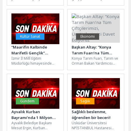
katkı sağlayan Osmangazi
genelinde başlattığı temizlik
Belediyespor, her yıl
çalışmalarını aralıksız
yüzlerce ilkokul öğrencisini
sürdürüyor. Fındıklı
ücretsiz...
Mahallesi’nde
gerçekleştirilen...
Kültür Sanat
Ekonomi
“Maarifin Kalbinde
Başkan Altay: “Konya
Marifetli Gençlik”
Tarım Fuarı’na Tüm
İzmir İl Millî Eğitim
Konya Tarım Fuarı, Tarım ve
Etkinlikleri Devam Ediyor
Çiftçilerimizi,
Müdürlüğü himayesinde
Orman Bakan Yardımcısı
Üreticilerimizi Davet
“Maarifin Kalbinde Marifetli
Ebubekir Gizligider, Ticaret
Ediyoruz”
Gençlik Etkinlikleri”
Bakan Yardımcısı Mahmut
kapsamında İzmir’deki
Gürcan,...
Meslek Liselerinin...
Gündem
Sağlık
Ayvalık Kurban
Sağlıklı beslenme,
Bayramı’nda 1 Milyon
öğrenilen bir beceri!
Ayvalık Belediye Başkanı
Üsküdar Üniversitesi
Misafiri Ağırladı
Mesut Ergin, Kurban
NPİSTANBUL Hastanesi