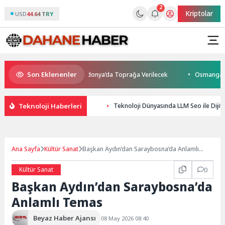
2
Kriptolar
USD
44.64 TRY
Son Eklenenler
atını Kaybetti: Kuzey Makedonya’da Toprağa Verilecek
Osmangazi’de Ge
Teknoloji Haberleri
Teknoloji Dünyasında LLM Seo ile Dijita
Ana Sayfa
Kültür Sanat
Başkan Aydın’dan Saraybosna’da Anlamlı
Temas
Kültür Sanat
0
Başkan Aydın’dan Saraybosna’da
Anlamlı Temas
Beyaz Haber Ajansı
08 May 2026 08:40