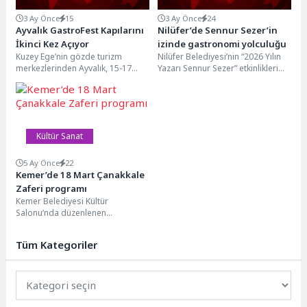
3 Ay Önce
15
3 Ay Önce
24
Ayvalık GastroFest Kapılarını
Nilüfer’de Sennur Sezer’in
İkinci Kez Açıyor
izinde gastronomi yolculuğu
Kuzey Ege’nin gözde turizm
Nilüfer Belediyesi’nin “2026 Yılın
merkezlerinden Ayvalık, 15-17
Yazarı Sennur Sezer” etkinlikleri
Mayıs 2026 tarihleri arasında
kapsamında düzenlenen
ikinci kez düzenlenecek
“Gastronomi Atölyesi: İkram
Uluslararası...
Tasarruf ve...
Kültür Sanat
5 Ay Önce
22
Kemer’de 18 Mart Çanakkale
Zaferi programı
Kemer Belediyesi Kültür
Salonu’nda düzenlenen
programa, Kemer Kaymakamı
Ahmet Solmaz, Kemer Belediye
Tüm Kategoriler
Başkanı Necati Topaloğlu,...