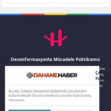
Bayramı tatili boyunca
Beslenme ve Diyet Uzmanı
Ayvalık'ın yaklaşık 1 milyon
Hülya Yiğit İspiroğlu, 6
ziyaretçiyi ağırladığını...
Haziran Dünya
Diyetisyenler...
Dezenformasyonla Mücadele Politikamız
Yayınlanan haberler doğruluk ilkesi gözetilerek hazırlanır. Buna
Çerez
rağmen bazı içeriklerde eksik, hatalı veya güncelliğini yitirmiş
Kullanı
bilgiler bulunabilir.Yanlış veya yanıltıcı olduğunu düşündüğünüz
haberleri aşağıdaki iletişim kanallarından bize bildirebilirsiniz:
Bu site, kullanıcı deneyimini geliştirmek için çerezleri
kullanmaktadır. Devam ederek bu çerezleri kabul etmiş
olursunuz.
Ana Sayfa