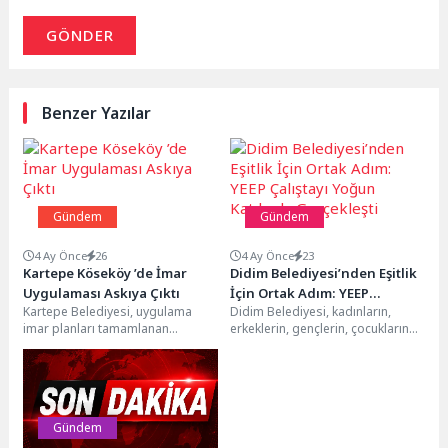
GÖNDER
Benzer Yazılar
Gündem
Gündem
4 Ay Önce
26
4 Ay Önce
23
Kartepe Köseköy ’de İmar
Didim Belediyesi’nden Eşitlik
Uygulaması Askıya Çıktı
İçin Ortak Adım: YEEP
Kartepe Belediyesi, uygulama
Didim Belediyesi, kadınların,
Çalıştayı Yoğun Katılımla
imar planları tamamlanan
erkeklerin, gençlerin, çocukların
Gerçekleşti
bölgelerde yürüttüğü imar
ve tüm dezavantajlı grupların eşit
uygulaması (şuyulandırma)
fırsatlara sahip olduğu bir...
çalışmalarına hız kesmeden
devam...
Gündem