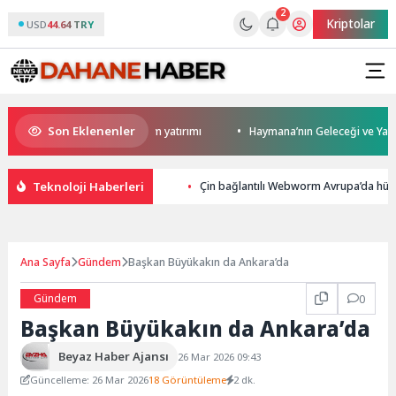
2
Kriptolar
USD
44.64 TRY
Son Eklenenler
den Darıca’ya modern ulaşım yatırımı
Haymana’nın Geleceği ve Yatırım 
Teknoloji Haberleri
Çin bağlantılı Webworm Avrupa’da hükü
Ana Sayfa
Gündem
Başkan Büyükakın da Ankara’da
Gündem
0
Başkan Büyükakın da Ankara’da
Beyaz Haber Ajansı
26 Mar 2026 09:43
Güncelleme: 26 Mar 2026
18 Görüntüleme
2 dk.