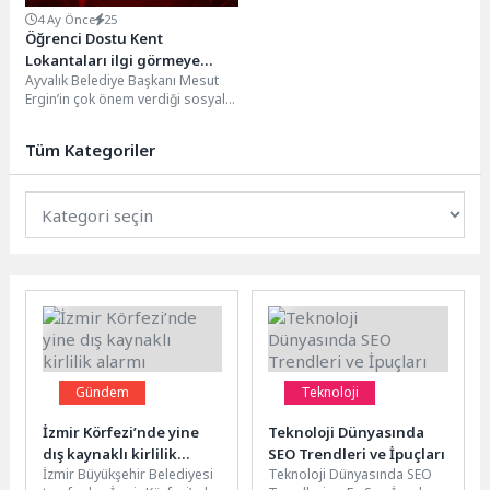
4 Ay Önce
25
Öğrenci Dostu Kent
Lokantaları ilgi görmeye
Ayvalık Belediye Başkanı Mesut
devam ediyor
Ergin’in çok önem verdiği sosyal
sorumluluk projeleri arasında yer
alan ve...
Tüm Kategoriler
Gündem
Teknoloji
İzmir Körfezi’nde yine
Teknoloji Dünyasında
dış kaynaklı kirlilik
SEO Trendleri ve İpuçları
İzmir Büyükşehir Belediyesi
Teknoloji Dünyasında SEO
alarmı