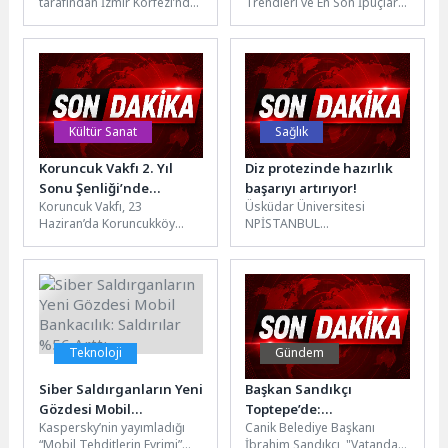
tarafından İzmir Körfezi’nde
Trendleri ve En Son İpuçları
bugün yapılan rutin dron
Teknolojinin hızla geliştiği
taramaları kapsamında
günümüzde, SEO dünyası
kasım ayından bu...
da...
Kültür Sanat
Sağlık
Koruncuk Vakfı 2. Yıl
Diz protezinde hazırlık
Sonu Şenliği’nde
başarıyı artırıyor!
Koruncuk Vakfı, 23
Üsküdar Üniversitesi
Mezuniyet Coşkusunu ve
Haziran’da Koruncukköy
NPİSTANBUL
Dayanışmayı Bir Araya
Bolluca’da düzenlediği 2. Yıl
Hastanesi Ortopedi ve
Getirdi
Sonu Şenliği’nde Koruncuk
Travmatoloji Uzmanı Prof.
kızlarının mezuniyet
Dr. Murat Demiroğlu, diz
heyecanını...
protezi ameliyatı ile...
Teknoloji
Gündem
Siber Saldırganların Yeni
Başkan Sandıkçı
Gözdesi Mobil
Toptepe’de:
Kaspersky’nin yayımladığı
Canik Belediye Başkanı
Bankacılık: Saldırılar
Vatandaşların
“Mobil Tehditlerin Evrimi”
İbrahim Sandıkçı, "Vatandaş